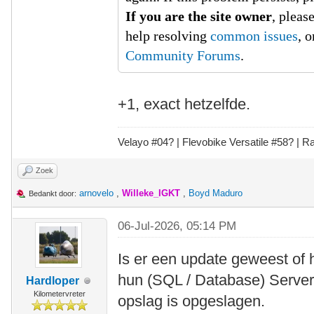
If you are the site owner
, pleas
help resolving
common issues
, 
Community Forums
.
+1, exact hetzelfde.
Velayo #
0
4?
| Flevobike Versatile #58?
| Ra
Zoek
arnovelo
,
Willeke_IGKT
,
Boyd Maduro
Bedankt door:
06-Jul-2026, 05:14 PM
Is er een update geweest of 
hun (SQL / Database) Server
Hardloper
Kilometervreter
opslag is opgeslagen.