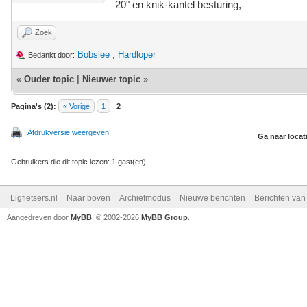
20" en knik-kantel besturing,
Zoek
Bobslee
,
Hardloper
Bedankt door:
«
Ouder topic
|
Nieuwer topic
»
Pagina's (2):
« Vorige
1
2
Afdrukversie weergeven
Ga naar locat
Gebruikers die dit topic lezen: 1 gast(en)
Ligfietsers.nl
Naar boven
Archiefmodus
Nieuwe berichten
Berichten va
Aangedreven door
MyBB
, © 2002-2026
MyBB Group
.