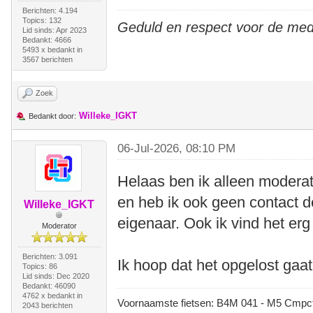
Berichten: 4.194
Topics: 132
Geduld en respect voor de me
Lid sinds: Apr 2023
Bedankt: 4666
5493 x bedankt in
3567 berichten
Zoek
Willeke_IGKT
Bedankt door:
06-Jul-2026, 08:10 PM
Helaas ben ik alleen modera
en heb ik ook geen contact d
Willeke_IGKT
eigenaar. Ook ik vind het erg
Moderator
Berichten: 3.091
Ik hoop dat het opgelost gaa
Topics: 86
Lid sinds: Dec 2020
Bedankt: 46090
4762 x bedankt in
Voornaamste fietsen: B4M 041 - M5 Cmpct -
2043 berichten