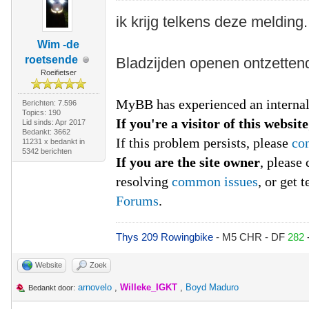
ik krijg telkens deze melding
Wim -de
roetsende
Bladzijden openen ontzettend 
Roeifietser
MyBB has experienced an internal
Berichten: 7.596
Topics: 190
If you're a visitor of this website
Lid sinds: Apr 2017
Bedankt: 3662
If this problem persists, please
con
11231 x bedankt in
5342 berichten
If you are the site owner
, please
resolving
common issues
, or get 
Forums
.
Thys 209 Rowingbike
- M5 CHR - DF
282
Website
Zoek
arnovelo
,
Willeke_IGKT
,
Boyd Maduro
Bedankt door: