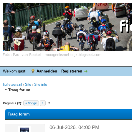
Welkom gast!
Aanmelden
Registreren
ligfietsers.nl
›
Site
›
Site info
Traag forum
elde waardering is 0
Pagina's (2):
« Vorige
1
2
Traag forum
06-Jul-2026, 04:00 PM