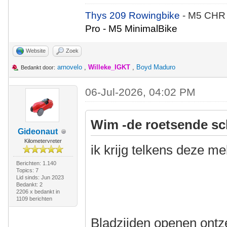
Thys 209 Rowingbike
- M5 CHR
Pro - M5 MinimalBike
Website
Zoek
arnovelo
,
Willeke_IGKT
,
Boyd Maduro
Bedankt door:
06-Jul-2026, 04:02 PM
Wim -de roetsende sc
Gideonaut
Kilometervreter
ik krijg telkens deze me
Berichten: 1.140
Topics: 7
Lid sinds: Jun 2023
Bedankt: 2
2206 x bedankt in
1109 berichten
Bladzijden openen ontze