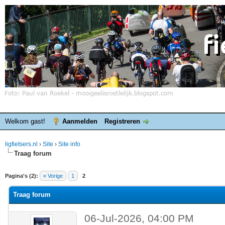
Welkom gast!
Aanmelden
Registreren
ligfietsers.nl
›
Site
›
Site info
Traag forum
elde waardering is 0
Pagina's (2):
« Vorige
1
2
Traag forum
06-Jul-2026, 04:00 PM