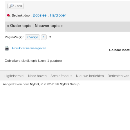
Zoek
Bobslee
,
Hardloper
Bedankt door:
«
Ouder topic
|
Nieuwer topic
»
Pagina's (2):
« Vorige
1
2
Afdrukversie weergeven
Ga naar locat
Gebruikers die dit topic lezen: 1 gast(en)
Ligfietsers.nl
Naar boven
Archiefmodus
Nieuwe berichten
Berichten va
Aangedreven door
MyBB
, © 2002-2026
MyBB Group
.