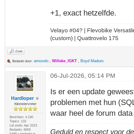
+1, exact hetzelfde.
Velayo #
0
4?
| Flevobike Versati
(custom) | Quattrovelo 175
Zoek
arnovelo
,
Willeke_IGKT
,
Boyd Maduro
Bedankt door:
06-Jul-2026, 05:14 PM
Is er een update geweest
Hardloper
problemen met hun (SQL
Kilometervreter
waar heel de forum data
Berichten: 4.190
Topics: 132
Lid sinds: Apr 2023
Bedankt: 4659
Geduld en respect voor d
5488 x bedankt in