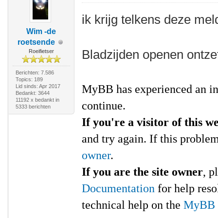
ik krijg telkens deze mel
Wim -de
roetsende
Bladzijden openen ontzet
Roeifietser
Berichten: 7.586
Topics: 189
MyBB has experienced an in
Lid sinds: Apr 2017
Bedankt: 3644
11192 x bedankt in
continue.
5333 berichten
If you're a visitor of this w
and try again. If this proble
owner
.
If you are the site owner
, p
Documentation
for help res
technical help on the
MyBB 