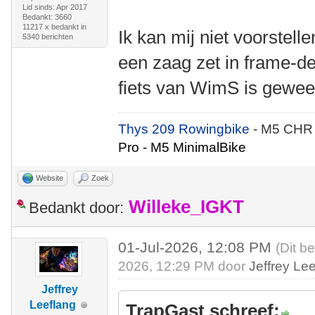
Lid sinds: Apr 2017
Bedankt: 3660
11217 x bedankt in
Ik kan mij niet voorstell
5340 berichten
een zaag zet in frame-de
fiets van WimS is gewee
Thys 209 Rowingbike
- M5 CHR
Pro - M5 MinimalBike
Website
Zoek
Willeke_IGKT
Bedankt door:
01-Jul-2026, 12:08 PM
(Dit b
2026, 12:29 PM door
Jeffrey Le
Jeffrey
Leeflang
TrapGast schreef: