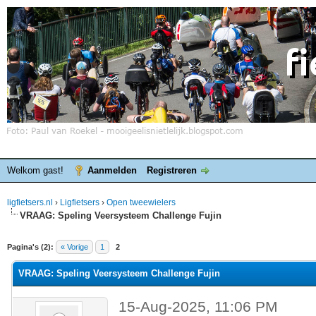
Welkom gast!
Aanmelden
Registreren
ligfietsers.nl
›
Ligfietsers
›
Open tweewielers
VRAAG: Speling Veersysteem Challenge Fujin
elde waardering is 0
Pagina's (2):
« Vorige
1
2
VRAAG: Speling Veersysteem Challenge Fujin
15-Aug-2025, 11:06 PM