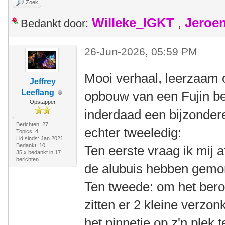
Zoek
Willeke_IGKT
,
Jeroe
Bedankt door:
26-Jun-2026, 05:59 PM
Mooi verhaal, leerzaam 
Jeffrey
Leeflang
opbouw van een Fujin bez
Opstapper
inderdaad een bijzondere
Berichten: 27
echter tweeledig:
Topics: 4
Lid sinds: Jan 2021
Bedankt: 10
Ten eerste vraag ik mij 
35 x bedankt in 17
berichten
de alubuis hebben gemo
Ten tweede: om het bero
zitten er 2 kleine verzo
het pinnetje op z'n plek 