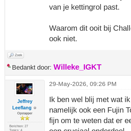
van je kettingrol past.
Waarom dit ooit bij Chal
ook niet.
Zoek
Willeke_IGKT
Bedankt door:
29-May-2026, 09:26 PM
Ik ben wel blij met wat i
Jeffrey
Leeflang
namelijk ook een Fujin T
Opstapper
fijn om te weten dat er e
Berichten: 27
Topics: 4