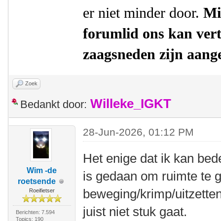
er niet minder door.
Mis
forumlid ons kan ver
zaagsneden zijn aang
Zoek
Willeke_IGKT
Bedankt door:
28-Jun-2026, 01:12 PM
Het enige dat ik kan bede
Wim -de
is gedaan om ruimte te 
roetsende
beweging/krimp/uitzetten/
Roeifietser
juist niet stuk gaat.
Berichten: 7.594
Topics: 190