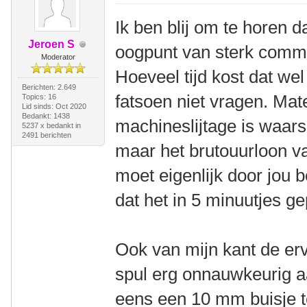
Ik ben blij om te horen da
Jeroen S
oogpunt van sterk comme
Moderator
Hoeveel tijd kost dat we
Berichten: 2.649
fatsoen niet vragen. Mat
Topics: 16
Lid sinds: Oct 2020
Bedankt: 1438
machineslijtage is waarsc
5237 x bedankt in
2491 berichten
maar het brutouurloon va
moet eigenlijk door jou 
dat het in 5 minuutjes g
Ook van mijn kant de er
spul erg onnauwkeurig a
eens een 10 mm buisje t