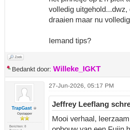
volledig uitgehold...dwz, 
draaien maar nu volledig
Iemand tips?
Zoek
Willeke_IGKT
Bedankt door:
27-Jun-2026, 05:17 PM
Jeffrey Leeflang schre
TrapGast
Opstapper
Mooi verhaal, leerzaam
Berichten: 8
opbouw van een Fujin be