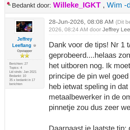
Willeke_IGKT
,
Wim -d
Bedankt door:
28-Jun-2026, 08:08 AM
(Dit b
2026, 08:24 AM door
Jeffrey Le
Jeffrey
Dank voor de tips! Nr 1 t
Leeflang
Opstapper
geprobeerd....helaas zo
het uitboren nog. Ik moet
Berichten: 27
Topics: 4
Lid sinds: Jan 2021
principe de pin wel goed 
Bedankt: 10
35 x bedankt in 17
berichten
heb ietwat speling in da
metaalbewerker in de om
pinnetje zou dus zeer we
Daarnaast je laatste tip: