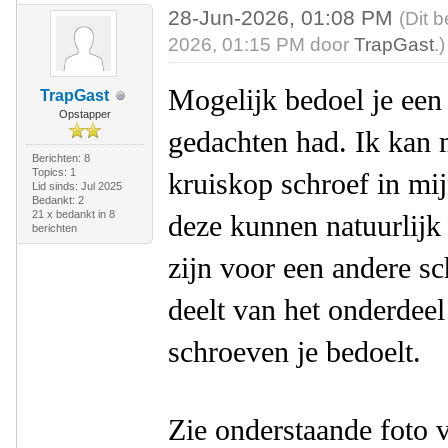
28-Jun-2026, 01:08 PM
(Dit 
2026, 01:15 PM door
TrapGast
.)
Mogelijk bedoel je een
TrapGast
Opstapper
gedachten had. Ik kan m
Berichten: 8
Topics: 1
kruiskop schroef in mij
Lid sinds: Jul 2025
Bedankt: 2
21 x bedankt in 8
deze kunnen natuurlijk
berichten
zijn voor een andere sc
deelt van het onderdee
schroeven je bedoelt.
Zie onderstaande foto v