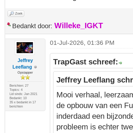
Zoek
Willeke_IGKT
Bedankt door:
01-Jul-2026, 01:36 PM
TrapGast schreef:
Jeffrey
Leeflang
Opstapper
Jeffrey Leeflang schr
Berichten: 27
Topics: 4
Mooi verhaal, leerzaa
Lid sinds: Jan 2021
Bedankt: 10
35 x bedankt in 17
de opbouw van een Fuji
berichten
inderdaad een bijzonde
probleem is echter twe