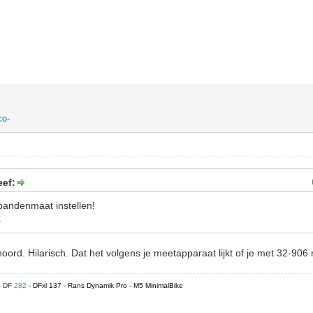
co-
eef:
 bandenmaat instellen!
.
oord. Hilarisch. Dat het volgens je meetapparaat lijkt of je met 32-906
- DF
282
- DFxl 137 - Rans Dynamik Pro - M5 MinimalBike