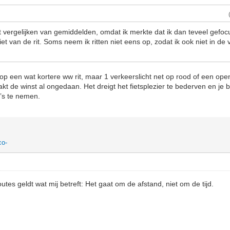
t vergelijken van gemiddelden, omdat ik merkte dat ik dan teveel gefo
et van de rit. Soms neem ik ritten niet eens op, zodat ik ook niet in de
op een wat kortere ww rit, maar 1 verkeerslicht net op rood of een ope
kt de winst al ongedaan. Het dreigt het fietsplezier te bederven en je 
’s te nemen.
co-
tes geldt wat mij betreft: Het gaat om de afstand, niet om de tijd.