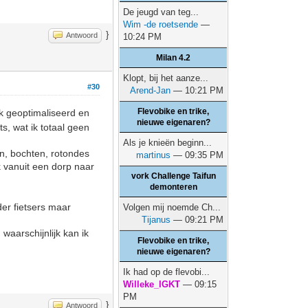
De jeugd van teg...
Wim -de roetsende
—
}
Antwoord
10:24 PM
Milan 4.2
Klopt, bij het aanze...
#30
Arend-Jan
— 10:21 PM
Flevobike en trike,
nk geoptimaliseerd en
nieuwe eigenaren?
, wat ik totaal geen
Als je knieën beginn...
en, bochten, rotondes
martinus
— 09:35 PM
 vanuit een dorp naar
vork Challenge Taifun
demonteren
der fietsers maar
Volgen mij noemde Ch...
Tijanus
— 09:21 PM
waarschijnlijk kan ik
Flevobike en trike,
nieuwe eigenaren?
Ik had op de flevobi...
Willeke_IGKT
— 09:15
PM
}
Antwoord