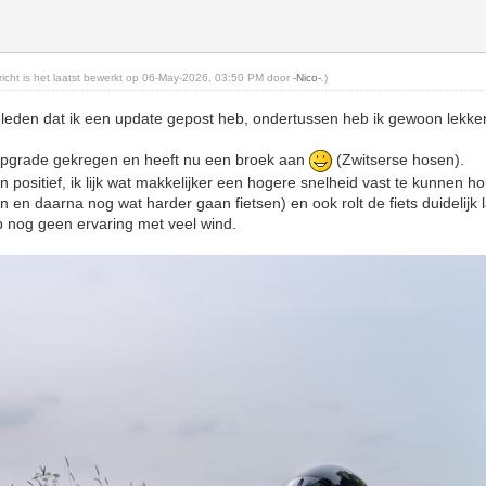
ericht is het laatst bewerkt op 06-May-2026, 03:50 PM door
-Nico-
.)
geleden dat ik een update gepost heb, ondertussen heb ik gewoon lekker
upgrade gekregen en heeft nu een broek aan
(Zwitserse hosen).
n positief, ik lijk wat makkelijker een hogere snelheid vast te kunnen 
 en daarna nog wat harder gaan fietsen) en ook rolt de fiets duidelijk 
b nog geen ervaring met veel wind.