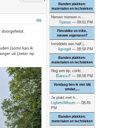
Banden plakken:
materialen en technieken
Nemen mensen n...
#31
Tijanus
— 09:01 PM
 doorgefietst.
Flevobike en trike,
nieuwe eigenaren?
Inmiddels een half j...
houden (soms kan ik
ligvogel
— 08:59 PM
langer uit (zeker op
Banden plakken:
materialen en technieken
Nog een tip, contr...
Bianca F
— 08:59 PM
Vandaag ben ik niet blij
omdat.....
Je plakt met h...
LigfietsWilsum
— 08:45
PM
Banden plakken:
materialen en technieken