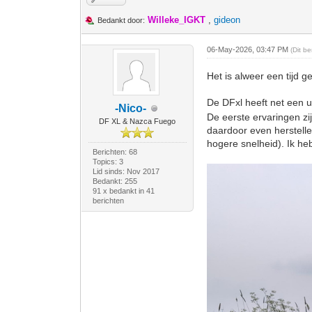
Willeke_IGKT
,
gideon
Bedankt door:
06-May-2026, 03:47 PM
(Dit b
Het is alweer een tijd 
De DFxl heeft net een 
-Nico-
De eerste ervaringen zij
DF XL & Nazca Fuego
daardoor even herstellen
hogere snelheid). Ik he
Berichten: 68
Topics: 3
Lid sinds: Nov 2017
Bedankt: 255
91 x bedankt in 41
berichten