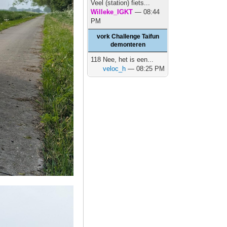
Veel (station) fiets...
Willeke_IGKT
— 08:44
PM
vork Challenge Taifun
demonteren
118 Nee, het is een...
veloc_h
— 08:25 PM