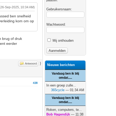
plaatsen.
(26-Sep-2025, 10:34 AM)
Gebruikersnaam:
cussed ben snelheid
 verleiding kom om op
Wachtwoord:
n brug of druk
Mij onthouden
bent eerder
}
Antwoord
Nieuwe berichten
Vandaag ben ik blij
omdat.....
#28
In een groep zulle...
365cycle
— 01:34 AM
Vandaag ben ik blij
omdat.....
Roken, computers, te...
Bob Hagendijk
— 11:38