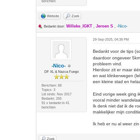
berichten
Website
Zoek
Willeke_IGKT
,
Jeroen S
,
-Nico-
Bedankt door:
29-Sep-2025, 04:38 PM
Bedankt voor de tips (s
daardoor ongeveer 5km 
probleem vind.
-Nico-
Hierdoor zit er maar éé
DF XL & Nazca Fuego
en wat klinkerwegen (l
een kleine stad en hela
Berichten: 68
Topics: 3
Eind vorige week ging i
Lid sinds: Nov 2017
Bedankt: 255
vooral minder wandelaar
91 x bedankt in 41
Ik denk niet dat ik de r
berichten
makkelijker mijn conditi
Ik heb er nu al weer zi
Zoek