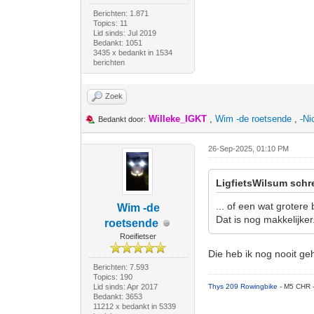
Berichten: 1.871
Topics: 11
Lid sinds: Jul 2019
Bedankt: 1051
3435 x bedankt in 1534
berichten
Zoek
Willeke_IGKT
,
Wim -de roetsende
,
-Ni
Bedankt door:
26-Sep-2025, 01:10 PM
LigfietsWilsum schr
... of een wat grotere
Wim -de
Dat is nog makkelijker
roetsende
Roeifietser
Die heb ik nog nooit geh
Berichten: 7.593
Topics: 190
Lid sinds: Apr 2017
Thys 209 Rowingbike
- M5 CHR 
Bedankt: 3653
11212 x bedankt in 5339