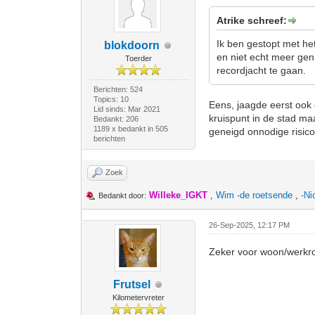
Atrike schreef:
Ik ben gestopt met he
blokdoorn
en niet echt meer geni
Toerder
recordjacht te gaan.
Berichten: 524
Topics: 10
Eens, jaagde eerst ook 
Lid sinds: Mar 2021
kruispunt in de stad maa
Bedankt: 206
1189 x bedankt in 505
geneigd onnodige risico
berichten
Zoek
Willeke_IGKT
,
Wim -de roetsende
,
-Ni
Bedankt door:
26-Sep-2025, 12:17 PM
Zeker voor woon/werkrou
Frutsel
Kilometervreter