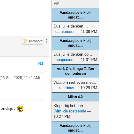
PM
Vandaag ben ik blij
omdat.....
Dus jullie denken ...
datakneder
— 11:08 PM
}
Vandaag ben ik blij
Antwoord
omdat.....
Dus jullie denken op...
Lopopodium
— 11:01 PM
#29
vork Challenge Taifun
demonteren
(26-Sep-2025, 11:41 AM)
Waarom niet even met...
martinus
— 10:29 PM
Milan 4.2
Klopt, bij het aan...
 rondrijdt
Wim -de roetsende
—
10:27 PM
Vandaag ben ik blij
omdat.....