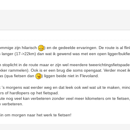
ommige zijn hilarisch
) en de gedeelde ervaringen. De route is al fli
langer (17->22km) dan wat ik gewend was met een open ligger/bukfiets
n stoplicht in de route maar er zijn wel meerdere tweerichtingsfietspad
ekker rammelen). Ook is er een brug die soms opengaat. Verder moet ik
as (qua fietsen dan
) liggen beide niet in Flevoland.
k 's morgens wat eerder weg en dat leek ook wel wat uit te maken, min
s of hardlopers op het fietspad.
oute nog veel kan verbeteren zonder veel meer kilometers om te fietsen, 
e verbeteren.
n in om morgen naar het werk te fietsen!