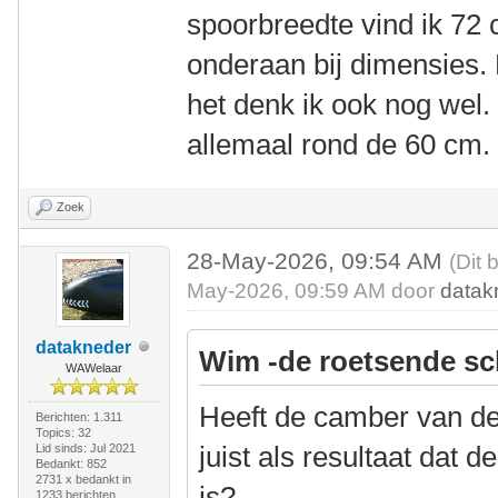
spoorbreedte vind ik 72
onderaan bij dimensies.
het denk ik ook nog wel. 
allemaal rond de 60 cm.
Zoek
28-May-2026, 09:54 AM
(Dit 
May-2026, 09:59 AM door
datak
datakneder
Wim -de roetsende sc
WAWelaar
Heeft de camber van d
Berichten: 1.311
Topics: 32
juist als resultaat dat d
Lid sinds: Jul 2021
Bedankt: 852
2731 x bedankt in
is?
1233 berichten