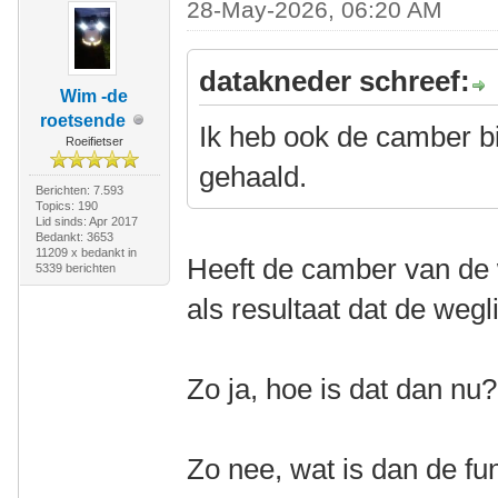
28-May-2026, 06:20 AM
datakneder schreef:
Wim -de
roetsende
Ik heb ook de camber bi
Roeifietser
gehaald.
Berichten: 7.593
Topics: 190
Lid sinds: Apr 2017
Bedankt: 3653
11209 x bedankt in
Heeft de camber van de 
5339 berichten
als resultaat dat de wegl
Zo ja, hoe is dat dan nu?
Zo nee, wat is dan de fu