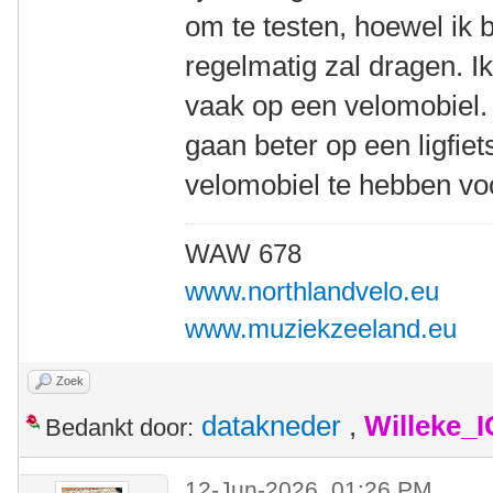
om te testen, hoewel ik b
regelmatig zal dragen. I
vaak op een velomobiel.
gaan beter op een ligfiets
velomobiel te hebben vo
WAW 678
www.northlandvelo.eu
www.muziekzeeland.eu
Zoek
datakneder
,
Willeke_
Bedankt door:
12-Jun-2026, 01:26 PM