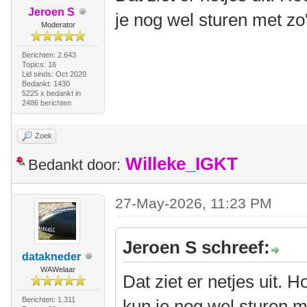
Jeroen S
je nog wel sturen met zo
Moderator
Berichten: 2.643
Topics: 16
Lid sinds: Oct 2020
Bedankt: 1430
5225 x bedankt in
2486 berichten
Zoek
Willeke_IGKT
Bedankt door:
27-May-2026, 11:23 PM
Jeroen S schreef:
datakneder
WAWelaar
Dat ziet er netjes uit.
Berichten: 1.311
kun je nog wel sturen m