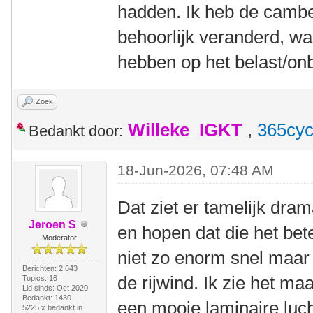
hadden. Ik heb de cambe
behoorlijk veranderd, wa
hebben op het belast/onb
Zoek
Willeke_IGKT
,
365cyc
Bedankt door:
18-Jun-2026, 07:48 AM
Dat ziet er tamelijk dram
Jeroen S
en hopen dat die het bet
Moderator
niet zo enorm snel maar d
Berichten: 2.643
de rijwind. Ik zie het maa
Topics: 16
Lid sinds: Oct 2020
Bedankt: 1430
een mooie laminaire luch
5225 x bedankt in