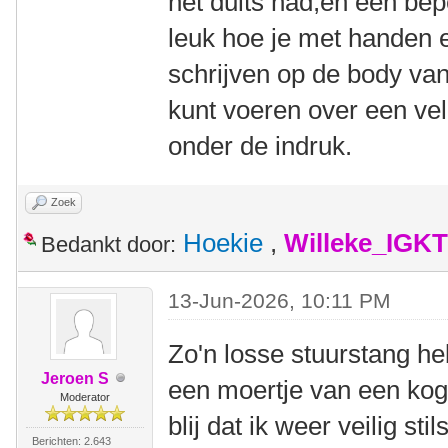
het duits had,en een bep
leuk hoe je met handen e
schrijven op de body van
kunt voeren over een vel
onder de indruk.
Zoek
Hoekie
,
Willeke_IGKT
Bedankt door:
13-Jun-2026, 10:11 PM
Zo'n losse stuurstang he
Jeroen S
een moertje van een ko
Moderator
blij dat ik weer veilig sti
Berichten: 2.643