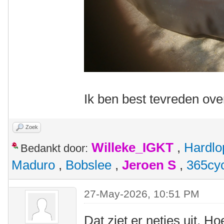
Ik ben best tevreden over
Zoek
Willeke_IGKT
,
Hardlo
Bedankt door:
Maduro
,
Bobslee
,
Jeroen S
,
365cy
27-May-2026, 10:51 PM
Dat ziet er netjes uit. 