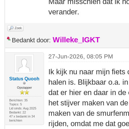
Maar misschien dat ik no
verander.
Zoek
Willeke_IGKT
Bedankt door:
27-Jun-2026, 08:05 PM
Ik kijk nu naar mijn fiets
Status Quooh
halen is. Blijkbaar o.a.
Opstapper
dat er hier en daar in de
Berichten: 35
het stijver maken van de
Topics: 5
Lid sinds: Aug 2025
maken van de smurfenmu
Bedankt: 22
47 x bedankt in 34
berichten
rijden, omdat me dat goe