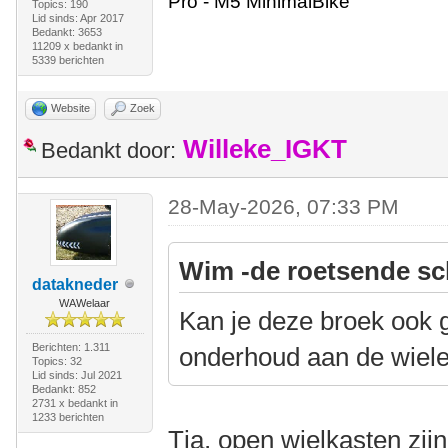
Pro - M5 MinimalBike
Topics: 190
Lid sinds: Apr 2017
Bedankt: 3653
11209 x bedankt in
5339 berichten
Website
Zoek
Willeke_IGKT
Bedankt door:
28-May-2026, 07:33 PM
Wim -de roetsende sc
datakneder
WAWelaar
Kan je deze broek ook 
Berichten: 1.311
onderhoud aan de wielen 
Topics: 32
Lid sinds: Jul 2021
Bedankt: 852
2731 x bedankt in
1233 berichten
Tja, open wielkasten zijn