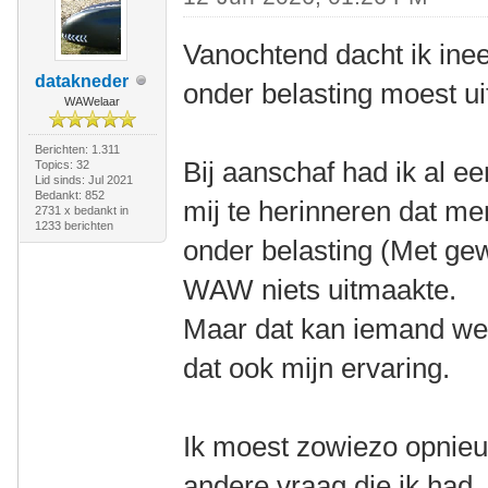
Vanochtend dacht ik ine
datakneder
onder belasting moest ui
WAWelaar
Berichten: 1.311
Bij aanschaf had ik al e
Topics: 32
Lid sinds: Jul 2021
Bedankt: 852
mij te herinneren dat me
2731 x bedankt in
1233 berichten
onder belasting (Met gewi
WAW niets uitmaakte.
Maar dat kan iemand wel s
dat ook mijn ervaring.
Ik moest zowiezo opnieu
andere vraag die ik had,