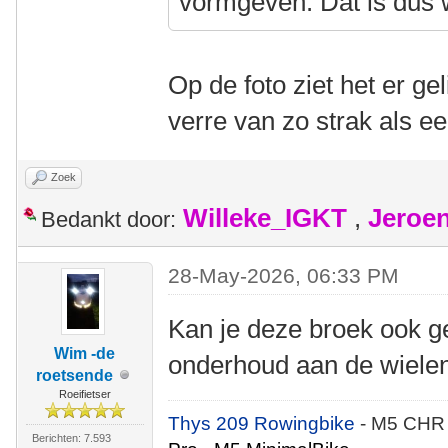
vormgeven. Dat is dus w
Op de foto ziet het er geli
verre van zo strak als e
Zoek
Willeke_IGKT
,
Jeroe
Bedankt door:
28-May-2026, 06:33 PM
Kan je deze broek ook g
Wim -de
onderhoud aan de wielen o
roetsende
Roeifietser
Thys 209 Rowingbike
- M5 CHR
Berichten: 7.593