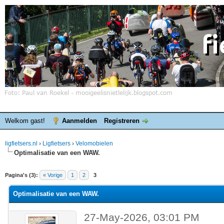
Welkom gast!
Aanmelden
Registreren
ligfietsers.nl
›
Ligfietsers
›
Velomobielen
Optimalisatie van een WAW.
elde waardering is 0
Pagina's (3):
« Vorige
1
2
3
Optimalisatie van een WAW.
27-May-2026, 03:01 PM