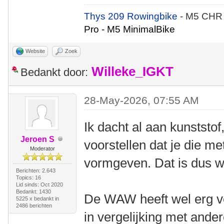
Thys 209 Rowingbike
- M5 CHR
Pro - M5 MinimalBike
Website
Zoek
Willeke_IGKT
Bedankt door:
28-May-2026, 07:55 AM
Ik dacht al aan kunststo
Jeroen S
voorstellen dat je die m
Moderator
vormgeven. Dat is dus we
Berichten: 2.643
Topics: 16
Lid sinds: Oct 2020
Bedankt: 1430
De WAW heeft wel erg v
5225 x bedankt in
2486 berichten
in vergelijking met ande