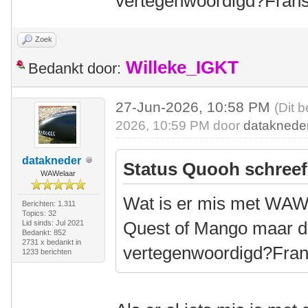
vertegenwoordigd?Frans
Zoek
Willeke_IGKT
Bedankt door:
27-Jun-2026, 10:58 PM
(Dit 
2026, 10:59 PM door
dataknede
datakneder
Status Quooh schreef
WAWelaar
Wat is er mis met WAW?
Berichten: 1.311
Topics: 32
Quest of Mango maar de
Lid sinds: Jul 2021
Bedankt: 852
2731 x bedankt in
vertegenwoordigd?Fran
1233 berichten