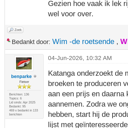
Gezien hoe vaak ik lek ri
wel voor over.
Zoek
Wim -de roetsende
,
W
Bedankt door:
04-Jun-2026, 10:32 AM
Katanga onderzoekt de 
benparke
broeken te produceren 
Fietser
aan een prijs en daarna
Berichten: 136
Topics: 6
aannemen. Zodra we ong
Lid sinds: Apr 2025
Bedankt: 95
469 x bedankt in 133
hebben, start hij de prod
berichten
lijst met geïnteresseerde