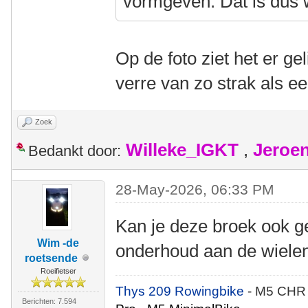
vormgeven. Dat is dus w
Op de foto ziet het er geli
verre van zo strak als e
Zoek
Willeke_IGKT
,
Jeroe
Bedankt door:
28-May-2026, 06:33 PM
Kan je deze broek ook g
Wim -de
onderhoud aan de wielen o
roetsende
Roeifietser
Thys 209 Rowingbike
- M5 CHR
Berichten: 7.594