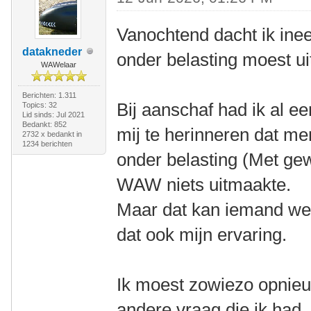
Vanochtend dacht ik ine
datakneder
onder belasting moest ui
WAWelaar
Berichten: 1.311
Bij aanschaf had ik al e
Topics: 32
Lid sinds: Jul 2021
Bedankt: 852
mij te herinneren dat me
2732 x bedankt in
1234 berichten
onder belasting (Met gewi
WAW niets uitmaakte.
Maar dat kan iemand wel s
dat ook mijn ervaring.
Ik moest zowiezo opnieu
andere vraag die ik had,