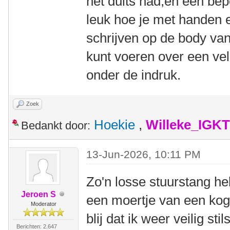
het duits had,en een bep
leuk hoe je met handen e
schrijven op de body van
kunt voeren over een vel
onder de indruk.
Zoek
Hoekie
,
Willeke_IGKT
Bedankt door:
13-Jun-2026, 10:11 PM
Zo'n losse stuurstang he
Jeroen S
een moertje van een ko
Moderator
blij dat ik weer veilig sti
Berichten: 2.647