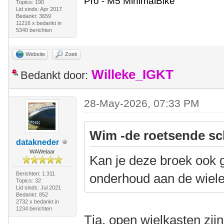
Pro - M5 MinimalBike
Topics: 190
Lid sinds: Apr 2017
Bedankt: 3659
11216 x bedankt in
5340 berichten
Website
Zoek
Willeke_IGKT
Bedankt door:
28-May-2026, 07:33 PM
Wim -de roetsende sc
datakneder
WAWelaar
Kan je deze broek ook 
Berichten: 1.311
onderhoud aan de wielen 
Topics: 32
Lid sinds: Jul 2021
Bedankt: 852
2732 x bedankt in
1234 berichten
Tja, open wielkasten zijn