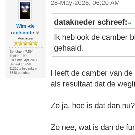
28-May-2026, 06:20 AM
datakneder schreef:
Wim -de
roetsende
Ik heb ook de camber bi
Roeifietser
gehaald.
Berichten: 7.594
Topics: 190
Lid sinds: Apr 2017
Bedankt: 3659
11216 x bedankt in
Heeft de camber van de 
5340 berichten
als resultaat dat de wegl
Zo ja, hoe is dat dan nu?
Zo nee, wat is dan de fu