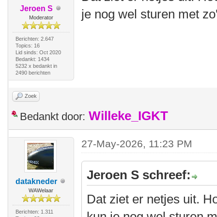
Jeroen S
je nog wel sturen met zo
Moderator
Berichten: 2.647
Topics: 16
Lid sinds: Oct 2020
Bedankt: 1434
5232 x bedankt in
2490 berichten
Zoek
Willeke_IGKT
Bedankt door:
27-May-2026, 11:23 PM
Jeroen S schreef:
datakneder
WAWelaar
Dat ziet er netjes uit.
Berichten: 1.311
kun je nog wel sturen m