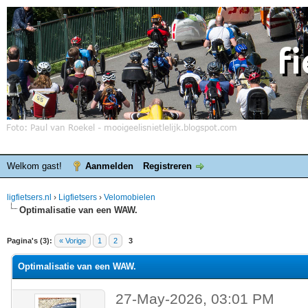
Welkom gast!
Aanmelden
Registreren
ligfietsers.nl
›
Ligfietsers
›
Velomobielen
Optimalisatie van een WAW.
elde waardering is 0
Pagina's (3):
« Vorige
1
2
3
Optimalisatie van een WAW.
27-May-2026, 03:01 PM