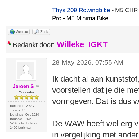
Thys 209 Rowingbike
- M5 CHR
Pro - M5 MinimalBike
Website
Zoek
Willeke_IGKT
Bedankt door:
28-May-2026, 07:55 AM
Ik dacht al aan kunststo
Jeroen S
voorstellen dat je die m
Moderator
vormgeven. Dat is dus we
Berichten: 2.647
Topics: 16
Lid sinds: Oct 2020
Bedankt: 1434
De WAW heeft wel erg v
5232 x bedankt in
2490 berichten
in vergelijking met ande