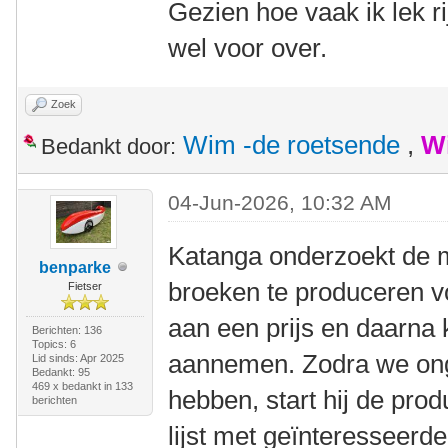
Gezien hoe vaak ik lek ri
wel voor over.
Zoek
Wim -de roetsende
,
W
Bedankt door:
04-Jun-2026, 10:32 AM
Katanga onderzoekt de 
benparke
broeken te produceren 
Fietser
aan een prijs en daarna
Berichten: 136
Topics: 6
aannemen. Zodra we ong
Lid sinds: Apr 2025
Bedankt: 95
469 x bedankt in 133
hebben, start hij de prod
berichten
lijst met geïnteresseerde