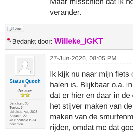
Maar misschien dat ik no
verander.
Zoek
Willeke_IGKT
Bedankt door:
27-Jun-2026, 08:05 PM
Ik kijk nu naar mijn fiets
Status Quooh
halen is. Blijkbaar o.a.
Opstapper
dat er hier en daar in de
Berichten: 35
het stijver maken van de
Topics: 5
Lid sinds: Aug 2025
maken van de smurfenmu
Bedankt: 22
48 x bedankt in 34
berichten
rijden, omdat me dat goe