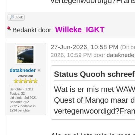
vertegenwoordigd?Frans
Zoek
Willeke_IGKT
Bedankt door:
27-Jun-2026, 10:58 PM
(Dit 
2026, 10:59 PM door
dataknede
datakneder
Status Quooh schreef
WAWelaar
Wat is er mis met WAW?
Berichten: 1.311
Topics: 32
Quest of Mango maar de
Lid sinds: Jul 2021
Bedankt: 852
2732 x bedankt in
vertegenwoordigd?Fran
1234 berichten