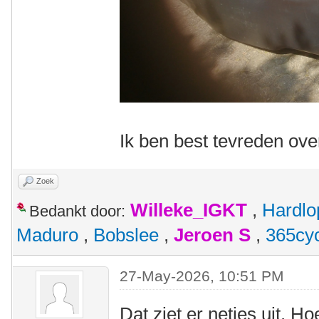
Ik ben best tevreden over
Zoek
Willeke_IGKT
,
Hardlo
Bedankt door:
Maduro
,
Bobslee
,
Jeroen S
,
365cy
27-May-2026, 10:51 PM
Dat ziet er netjes uit. 