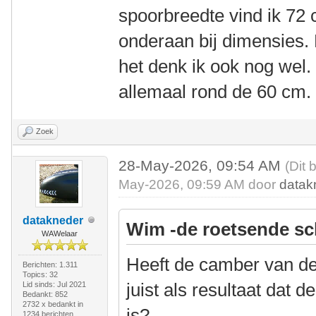
spoorbreedte vind ik 72
onderaan bij dimensies.
het denk ik ook nog wel. 
allemaal rond de 60 cm.
Zoek
28-May-2026, 09:54 AM
(Dit 
May-2026, 09:59 AM door
datak
datakneder
Wim -de roetsende sc
WAWelaar
Heeft de camber van d
Berichten: 1.311
Topics: 32
juist als resultaat dat d
Lid sinds: Jul 2021
Bedankt: 852
2732 x bedankt in
is?
1234 berichten