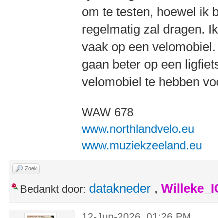
om te testen, hoewel ik b
regelmatig zal dragen. I
vaak op een velomobiel.
gaan beter op een ligfiets
velomobiel te hebben vo
WAW 678
www.northlandvelo.eu
www.muziekzeeland.eu
Zoek
datakneder
,
Willeke_
Bedankt door:
12-Jun-2026, 01:26 PM