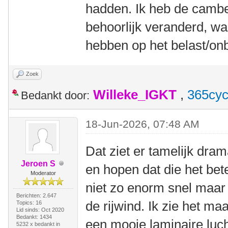
hadden. Ik heb de cambe
behoorlijk veranderd, wa
hebben op het belast/onb
Zoek
Willeke_IGKT
,
365cyc
Bedankt door:
18-Jun-2026, 07:48 AM
Dat ziet er tamelijk dram
Jeroen S
en hopen dat die het bet
Moderator
niet zo enorm snel maar d
Berichten: 2.647
de rijwind. Ik zie het maa
Topics: 16
Lid sinds: Oct 2020
Bedankt: 1434
een mooie laminaire luch
5232 x bedankt in