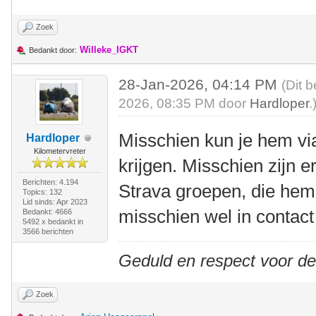
Zoek
Willeke_IGKT
Bedankt door:
28-Jan-2026, 04:14 PM
(Dit 
2026, 08:35 PM door
Hardloper
.
Misschien kun je hem vi
Hardloper
Kilometervreter
krijgen. Misschien zijn er
Berichten: 4.194
Strava groepen, die hem
Topics: 132
Lid sinds: Apr 2023
misschien wel in contac
Bedankt: 4666
5492 x bedankt in
3566 berichten
Geduld en respect voor d
Zoek