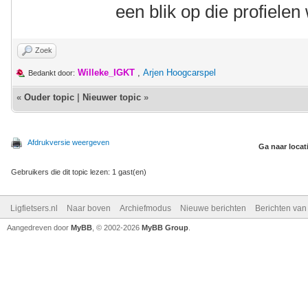
een blik op die profielen
Zoek
Willeke_IGKT
,
Arjen Hoogcarspel
Bedankt door:
«
Ouder topic
|
Nieuwer topic
»
Afdrukversie weergeven
Ga naar locat
Gebruikers die dit topic lezen: 1 gast(en)
Ligfietsers.nl
Naar boven
Archiefmodus
Nieuwe berichten
Berichten va
Aangedreven door
MyBB
, © 2002-2026
MyBB Group
.