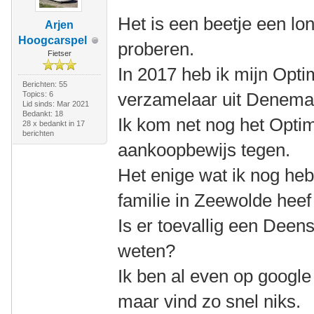
Het is een beetje een lon
Arjen
Hoogcarspel
proberen.
Fietser
In 2017 heb ik mijn Opt
Berichten: 55
verzamelaar uit Denema
Topics: 6
Lid sinds: Mar 2021
Bedankt: 18
Ik kom net nog het Optim
28 x bedankt in 17
berichten
aankoopbewijs tegen.
Het enige wat ik nog heb
familie in Zeewolde hee
Is er toevallig een Deens
weten?
Ik ben al even op googl
maar vind zo snel niks.