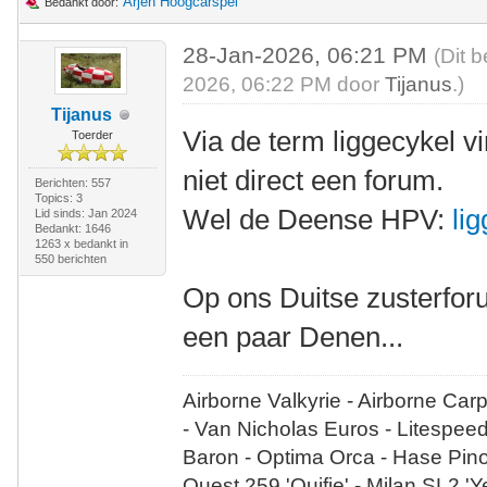
Arjen Hoogcarspel
Bedankt door:
28-Jan-2026, 06:21 PM
(Dit 
2026, 06:22 PM door
Tijanus
.)
Tijanus
Via de term liggecykel vi
Toerder
niet direct een forum.
Berichten: 557
Topics: 3
Wel de Deense HPV:
li
Lid sinds: Jan 2024
Bedankt: 1646
1263 x bedankt in
550 berichten
Op ons Duitse zusterfor
een paar Denen...
Airborne Valkyrie - Airborne Car
- Van Nicholas Euros - Litespee
Baron - Optima Orca - Hase Pin
Quest 259 'Quifje' - Milan SL2 '