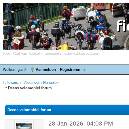
Welkom gast!
Aanmelden
Registreren
ligfietsers.nl
›
Algemeen
›
Hangplek
Deens velomobiel forum
elde waardering is 0
Deens velomobiel forum
28-Jan-2026, 04:03 PM