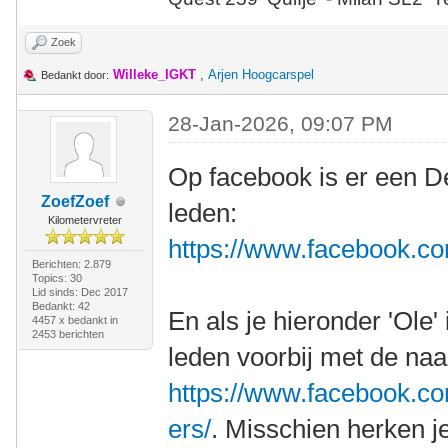
Zoek
Willeke_IGKT
,
Arjen Hoogcarspel
Bedankt door:
28-Jan-2026, 09:07 PM
Op facebook is er een D
ZoefZoef
leden:
Kilometervreter
https://www.facebook.c
Berichten: 2.879
Topics: 30
Lid sinds: Dec 2017
Bedankt: 42
En als je hieronder 'Ole'
4457 x bedankt in
2453 berichten
leden voorbij met de na
https://www.facebook.
ers/
. Misschien herken je