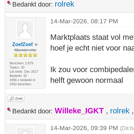
rolrek
Bedankt door:
14-Mar-2026, 08:17 PM
Marktplaats staat vol me
ZoefZoef
hoef je echt niet voor n
Kilometervreter
Berichten: 2.879
Ik zou voor combipedale
Topics: 30
Lid sinds: Dec 2017
Bedankt: 42
helft gewoon normaal
4456 x bedankt in
2452 berichten
Zoek
Willeke_IGKT
,
rolrek
Bedankt door:
14-Mar-2026, 09:39 PM
(Dit 