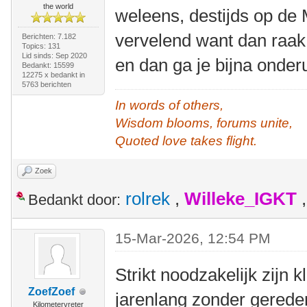
the world
weleens, destijds op de
vervelend want dan raak 
Berichten: 7.182
Topics: 131
Lid sinds: Sep 2020
en dan ga je bijna onder
Bedankt: 15599
12275 x bedankt in
5763 berichten
In words of others,
Wisdom blooms, forums unite,
Quoted love takes flight.
Zoek
rolrek
,
Willeke_IGKT
Bedankt door:
15-Mar-2026, 12:54 PM
Strikt noodzakelijk zijn k
ZoefZoef
jarenlang zonder gerede
Kilometervreter