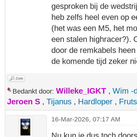
gesproken bij de wedstrij
heb zelfs heel even op e
(het was een M5, het mod
een stalen highracer?). O
door de remkabels heen k
de komende tijd zeker ni
Zoek
Willeke_IGKT
,
Wim -d
Bedankt door:
Jeroen S
,
Tijanus
,
Hardloper
,
Fruts
16-Mar-2026, 07:17 AM
Nu kun je dus toch door