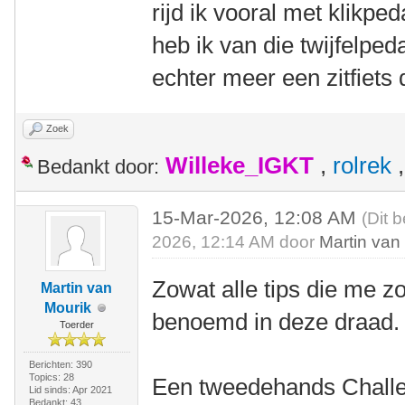
rijd ik vooral met klikpe
heb ik van die twijfelped
echter meer een zitfiets d
Zoek
Willeke_IGKT
,
rolrek
Bedankt door:
15-Mar-2026, 12:08 AM
(Dit 
2026, 12:14 AM door
Martin van
Zowat alle tips die me zo
Martin van
Mourik
benoemd in deze draad.
Toerder
Berichten: 390
Topics: 28
Een tweedehands Challe
Lid sinds: Apr 2021
Bedankt: 43