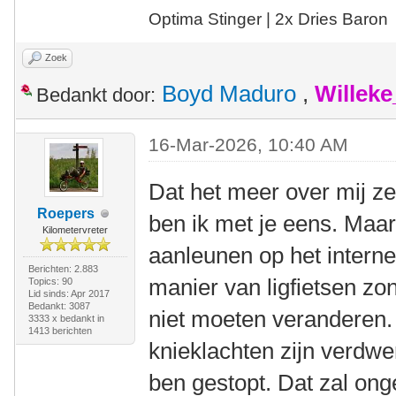
Optima Stinger |
2x Dries Baron
Zoek
Boyd Maduro
,
Willek
Bedankt door:
16-Mar-2026, 10:40 AM
Dat het meer over mij ze
Roepers
ben ik met je eens. Maar 
Kilometervreter
aanleunen op het interne
Berichten: 2.883
manier van ligfietsen zon
Topics: 90
Lid sinds: Apr 2017
Bedankt: 3087
niet moeten veranderen. 
3333 x bedankt in
1413 berichten
knieklachten zijn verdwe
ben gestopt. Dat zal on