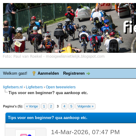
Welkom gast!
Aanmelden
Registreren
ligfietsers.nl
›
Ligfietsers
›
Open tweewielers
Tips voor een beginner? qua aankoop etc.
elde waardering is 0
Pagina's (5):
« Vorige
1
2
3
4
5
Volgende »
Tips voor een beginner? qua aankoop etc.
14-Mar-2026, 07:47 PM