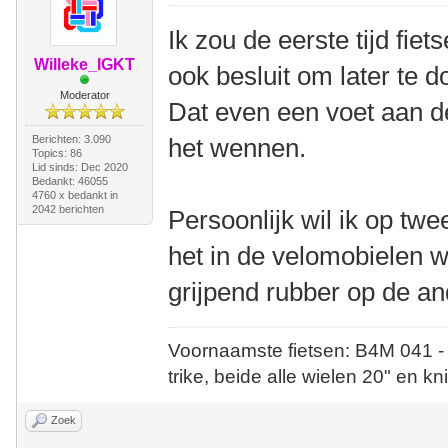
Ik zou de eerste tijd fiet
Willeke_IGKT
ook besluit om later te d
Moderator
Dat even een voet aan de
Berichten: 3.090
het wennen.
Topics: 86
Lid sinds: Dec 2020
Bedankt: 46055
4760 x bedankt in
2042 berichten
Persoonlijk wil ik op twe
het in de velomobielen 
grijpend rubber op de an
Voornaamste fietsen: B4M 041 -
trike, beide alle wielen 20" en kn
Zoek