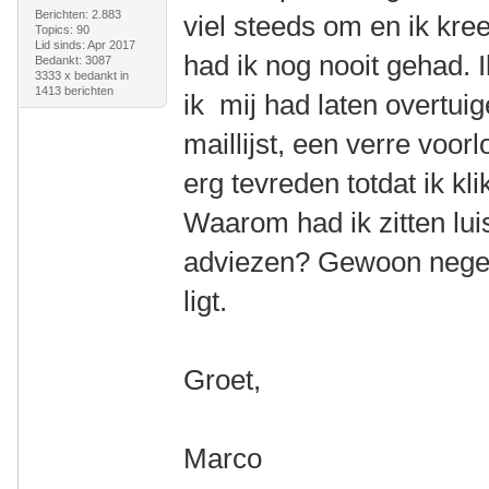
Berichten: 2.883
viel steeds om en ik kre
Topics: 90
Lid sinds: Apr 2017
had ik nog nooit gehad.
Bedankt: 3087
3333 x bedankt in
1413 berichten
ik mij had laten overtuige
maillijst, een verre voor
erg tevreden totdat ik kl
Waarom had ik zitten lu
adviezen? Gewoon neger
ligt.
Groet,
Marco