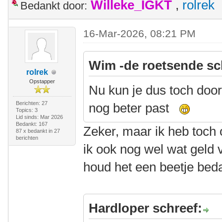
Willeke_IGKT
,
rolrek
Bedankt door:
16-Mar-2026, 08:21 PM
Wim -de roetsende sc
rolrek
Opstapper
Nu kun je dus toch doo
Berichten: 27
nog beter past
Topics: 3
Lid sinds: Mar 2026
Bedankt: 167
Zeker, maar ik heb toch
87 x bedankt in 27
berichten
ik ook nog wel wat geld v
houd het een beetje bed
Hardloper schreef: