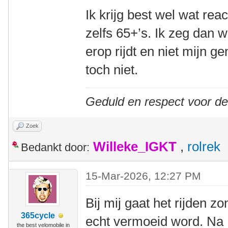
Ik krijg best wel wat rea
zelfs 65+’s. Ik zeg dan w
erop rijdt en niet mijn 
toch niet.
Geduld en respect voor d
Zoek
Willeke_IGKT
,
rolrek
Bedankt door:
15-Mar-2026, 12:27 PM
Bij mij gaat het rijden zo
365cycle
echt vermoeid word. Na
the best velomobile in