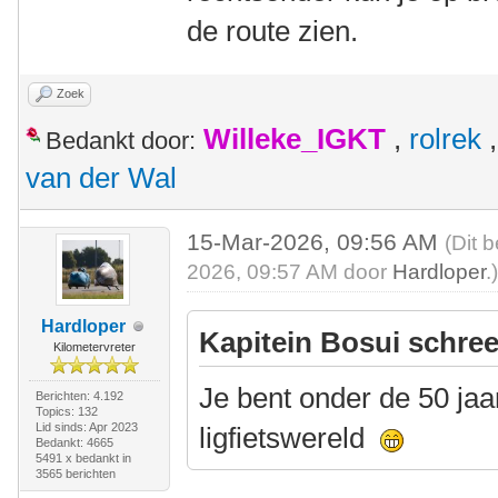
de route zien.
Zoek
Willeke_IGKT
,
rolrek
Bedankt door:
van der Wal
15-Mar-2026, 09:56 AM
(Dit 
2026, 09:57 AM door
Hardloper
.
Hardloper
Kapitein Bosui schree
Kilometervreter
Je bent onder de 50 jaar
Berichten: 4.192
Topics: 132
Lid sinds: Apr 2023
ligfietswereld
Bedankt: 4665
5491 x bedankt in
3565 berichten