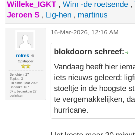
Willeke_IGKT
,
Wim -de roetsende
,
Jeroen S
,
Lig-hen
,
martinus
16-Mar-2026, 12:16 AM
blokdoorn schreef:
rolrek
Opstapper
Vandaag heeft hier iem
Berichten: 27
iets nieuws geleerd: li
Topics: 3
Lid sinds: Mar 2026
stoeltje in de hoogste s
Bedankt: 167
87 x bedankt in 27
berichten
te vergemakkelijken, da
hurricane.