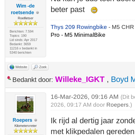
Wim -de
beter past
roetsende
Roeifietser
Thys 209 Rowingbike
- M5 CHR
Berichten: 7.594
Pro - M5 MinimalBike
Topics: 190
Lid sinds: Apr 2017
Bedankt: 3659
11216 x bedankt in
5340 berichten
Website
Zoek
Willeke_IGKT
,
Boyd 
Bedankt door:
16-Mar-2026, 09:16 AM
(Dit 
2026, 09:17 AM door
Roepers
.)
Ik rijd al dertig jaar zon
Roepers
Kilometervreter
met klikpedalen gereden e