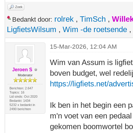
Zoek
rolrek
,
TimSch
,
Wille
Bedankt door:
LigfietsWilsum
,
Wim -de roetsende
15-Mar-2026, 12:04 AM
Wim van Assum is ligfie
Jeroen S
boven budget, wel redelij
Moderator
https://ligfiets.net/adve
Berichten: 2.647
Topics: 16
Lid sinds: Oct 2020
Bedankt: 1434
Ik ben in het begin een 
5232 x bedankt in
2490 berichten
m'n voet van een pedaal
gekomen boomwortel bobb