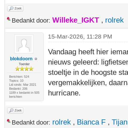
Zoek
Willeke_IGKT
,
rolrek
Bedankt door:
15-Mar-2026, 11:28 PM
Vandaag heeft hier iema
blokdoorn
nieuws geleerd: ligfiets
Toerder
stoeltje in de hoogste st
Berichten: 524
vergemakkelijken, daarn
Topics: 10
Lid sinds: Mar 2021
Bedankt: 206
hurricane.
1189 x bedankt in 505
berichten
Zoek
rolrek
,
Bianca F
,
Tija
Bedankt door: