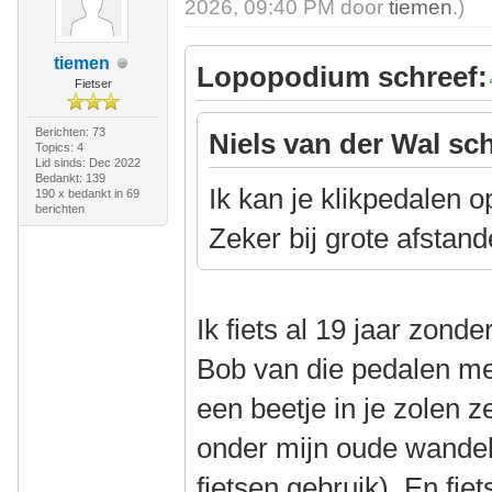
2026, 09:40 PM door
tiemen
.)
tiemen
Lopopodium schreef:
Fietser
Berichten: 73
Niels van der Wal sch
Topics: 4
Lid sinds: Dec 2022
Bedankt: 139
Ik kan je klikpedalen o
190 x bedankt in 69
berichten
Zeker bij grote afstand
Ik fiets al 19 jaar zond
Bob van die pedalen met
een beetje in je zolen ze
onder mijn oude wandel
fietsen gebruik). En fie