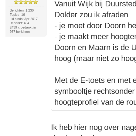
Vanuit Wijk bij Duurst
Berichten: 1.230
Dolder zou ik afraden
Topics: 16
Lid sinds: Apr 2017
- je moet door Doorn h
Bedankt: 404
2439 x bedankt in
957 berichten
- je maakt meer hoogte
Doorn en Maarn is de Ut
hoog (maar niet zo hoo
Met de E-toets en met e
symbooltje rechtsonder 
hoogteprofiel van de rou
Ik heb hier nog over nag