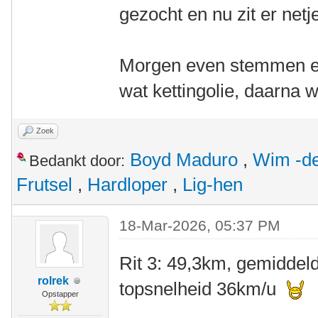
gezocht en nu zit er netje
Morgen even stemmen en
wat kettingolie, daarna 
Zoek
Boyd Maduro
,
Wim -de
Bedankt door:
Frutsel
,
Hardloper
,
Lig-hen
18-Mar-2026, 05:37 PM
Rit 3: 49,3km, gemiddel
rolrek
topsnelheid 36km/u
Opstapper