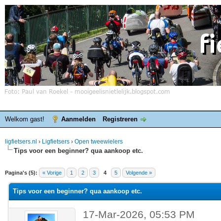
Welkom gast!
Aanmelden
Registreren
ligfietsers.nl
›
Ligfietsers
›
Open tweewielers
Tips voor een beginner? qua aankoop etc.
elde waardering is 0
Pagina's (5):
« Vorige
1
2
3
4
5
Volgende »
Tips voor een beginner? qua aankoop etc.
17-Mar-2026, 05:53 PM