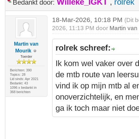
Willeke_IGKT
,
rolrek
Bedankt door:
18-Mar-2026, 10:18 PM
(Dit 
2026, 11:13 PM door
Martin van
Martin van
rolrek schreef:
Mourik
Toerder
Ik kom wel vaker over
Berichten: 390
de mtb route van leers
Topics: 28
Lid sinds: Apr 2021
vind ik op mijn mtb al e
Bedankt: 43
1096 x bedankt in
368 berichten
onoverzichtelijk, en men
ga ik toch maar niet doe