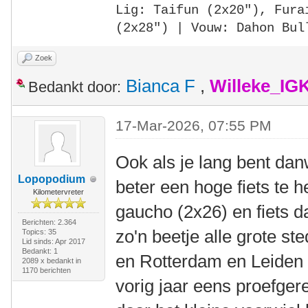
Lig: Taifun (2x20"),
Fura
(2x28")
| Vouw: Dahon Bul
Zoek
Bianca F
,
Willeke_IG
Bedankt door:
17-Mar-2026, 07:55 PM
Ook als je lang bent dan
Lopopodium
beter een hoge fiets te 
Kilometervreter
gaucho (2x26) en fiets 
Berichten: 2.364
zo'n beetje alle grote s
Topics: 35
Lid sinds: Apr 2017
Bedankt: 1
en Rotterdam en Leiden 
2089 x bedankt in
1170 berichten
vorig jaar eens proefge