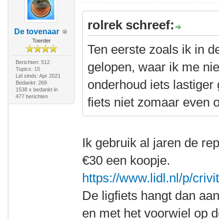
rolrek schreef:
De tovenaar
Toerder
Ten eerste zoals ik in d
Berichten: 512
gelopen, waar ik me nie
Topics: 15
Lid sinds: Apr 2021
onderhoud iets lastiger 
Bedankt: 269
1538 x bedankt in
477 berichten
fiets niet zomaar even o
Ik gebruik al jaren de re
€30 een koopje.
https://www.lidl.nl/p/cri
De ligfiets hangt dan aa
en met het voorwiel op d