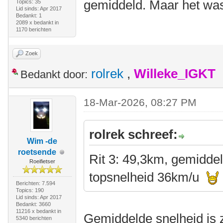
gemiddeld. Maar het was 
Topics: 35
Lid sinds: Apr 2017
Bedankt: 1
2089 x bedankt in
1170 berichten
Zoek
rolrek
,
Willeke_IGKT
Bedankt door:
18-Mar-2026, 08:27 PM
rolrek schreef:
Wim -de
roetsende
Rit 3: 49,3km, gemidde
Roeifietser
topsnelheid 36km/u
Berichten: 7.594
Topics: 190
Lid sinds: Apr 2017
Bedankt: 3660
11216 x bedankt in
Gemiddelde snelheid is z
5340 berichten