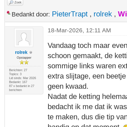
Zoek
PieterTrapt
,
rolrek
,
Wi
Bedankt door:
18-Mar-2026, 12:11 AM
Vandaag toch maar even 
rolrek
schoon gemaakt, de kett
Opstapper
sommige links waren ext
Berichten: 27
extra slijtage, een beet
Topics: 3
Lid sinds: Mar 2026
Bedankt: 167
geen kwaad.
87 x bedankt in 27
berichten
Nadat de ketting helemaa
bedacht ik me dat ik wa
te maken, dus die tip v