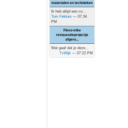
materialen en technieken
Ik heb altijd een co...
Tom Fekkes
— 07:34
PM
Flevo-trike
restauratieprojectje
afgero...
Wat gaaf dat je deze...
TvWijk
— 07:22 PM