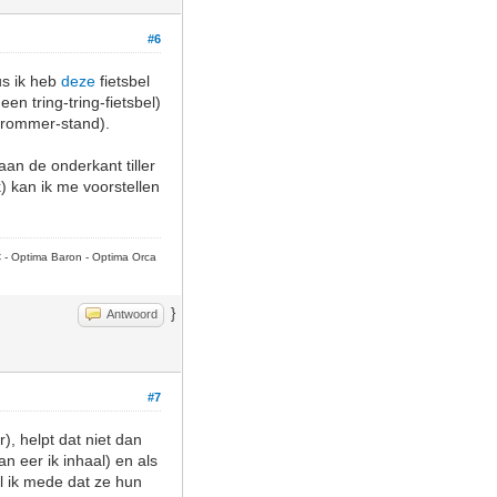
#6
dus ik heb
deze
fietsbel
en tring-tring-fietsbel)
-brommer-stand).
aan de onderkant tiller
k) kan ik me voorstellen
C - Optima Baron - Optima Orca
}
Antwoord
#7
), helpt dat niet dan
n eer ik inhaal) en als
el ik mede dat ze hun