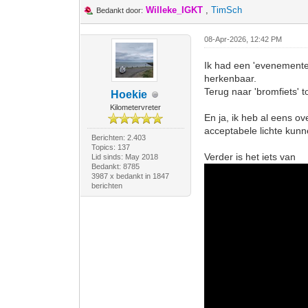
Willeke_IGKT
,
TimSch
Bedankt door:
08-Apr-2026, 12:42 PM
Ik had een 'evenementen
herkenbaar.
Terug naar 'bromfiets' to
Hoekie
Kilometervreter
En ja, ik heb al eens o
acceptabele lichte kunn
Berichten: 2.403
Topics: 137
Verder is het iets van
Lid sinds: May 2018
Bedankt: 8785
3987 x bedankt in 1847
berichten