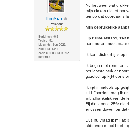
Nu het weer wat drukker
mijn claxon niet of nauw
tempo dat doorgaans lag
TimSch
Velonaut
Mijn gebruikelijke aanpa
Berichten: 963
Op ruime afstand, zelf 
Topics: 51
herinneren, nooit maar 
Lid sinds: Sep 2021
Bedankt: 1341
2865 x bedankt in 913
Ik kom dichterbij, stop
berichten
Ik begin met remmen, zit
het laatste stuk er naar
gezelschap kijkt eens om
Ik rijd inmiddels op gel
luid: "pardon, mag ik er
wil, afhankelijk van de
Bij die laatste 25% die 
ertussen duwen omdat d
Dus nu vraag ik mij af: i
afdoende effect heeft 