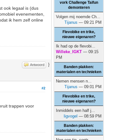
vork Challenge Taifun
demonteren
t ook legaal is (dus
velomobiel evenementen,
Volgen mij noemde Ch...
dat ik hem zelf online
Tijanus
— 09:21 PM
Flevobike en trike,
nieuwe eigenaren?
Ik had op de flevobi...
Willeke_IGKT
— 09:15
PM
}
Antwoord
Banden plakken:
materialen en technieken
Nemen mensen n...
Tijanus
— 09:01 PM
#2
Flevobike en trike,
nieuwe eigenaren?
eruit trappen voor
Inmiddels een half j...
ligvogel
— 08:59 PM
Banden plakken:
materialen en technieken
Nog een tip, contr...