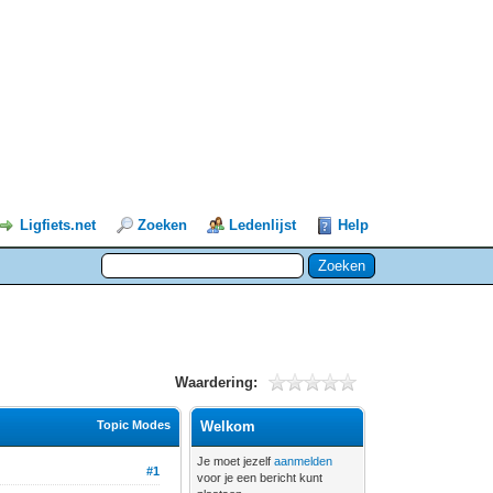
Ligfiets.net
Zoeken
Ledenlijst
Help
Waardering:
Topic Modes
Welkom
Je moet jezelf
aanmelden
#1
voor je een bericht kunt