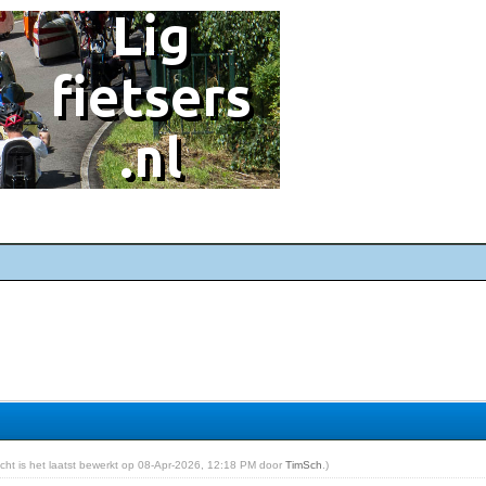
richt is het laatst bewerkt op 08-Apr-2026, 12:18 PM door
TimSch
.)