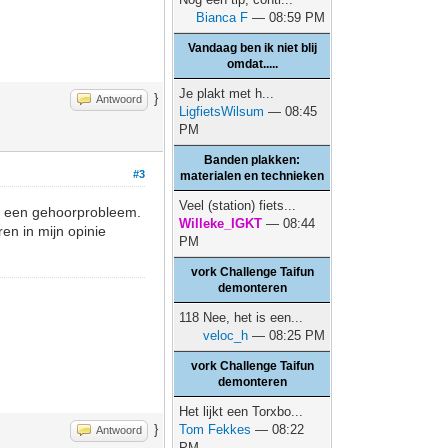
Bianca F
— 08:59 PM
Vandaag ben ik niet blij
omdat.....
Je plakt met h...
}
Antwoord
LigfietsWilsum
— 08:45
PM
Banden plakken:
#3
materialen en technieken
Veel (station) fiets...
n een gehoorprobleem.
Willeke_IGKT
— 08:44
en in mijn opinie
PM
vork Challenge Taifun
demonteren
118 Nee, het is een...
veloc_h
— 08:25 PM
vork Challenge Taifun
demonteren
Het lijkt een Torxbo...
}
Tom Fekkes
— 08:22
Antwoord
PM