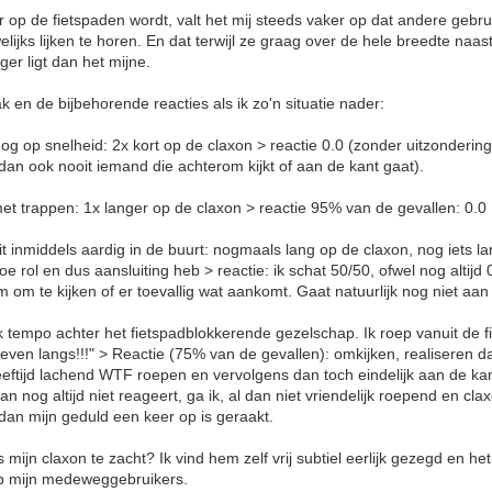
 op de fietspaden wordt, valt het mij steeds vaker op dat andere gebru
elijks lijken te horen. En dat terwijl ze graag over de hele breedte naas
er ligt dan het mijne.
k en de bijbehorende reacties als ik zo'n situatie nader:
nog op snelheid: 2x kort op de claxon > reactie 0.0 (zonder uitzondering
dan ook nooit iemand die achterom kijkt of aan de kant gaat).
 met trappen: 1x langer op de claxon > reactie 95% van de gevallen: 0.0
 inmiddels aardig in de buurt: nogmaals lang op de claxon, nog iets lange
toe rol en dus aansluiting heb > reactie: ik schat 50/50, ofwel nog altijd
 om te kijken of er toevallig wat aankomt. Gaat natuurlijk nog niet aan 
ijk tempo achter het fietspadblokkerende gezelschap. Ik roep vanuit de fi
 even langs!!!" > Reactie (75% van de gevallen): omkijken, realiseren d
 leeftijd lachend WTF roepen en vervolgens dan toch eindelijk aan de k
dan nog altijd niet reageert, ga ik, al dan niet vriendelijk roepend en c
an mijn geduld een keer op is geraakt.
s mijn claxon te zacht? Ik vind hem zelf vrij subtiel eerlijk gezegd en het
op mijn medeweggebruikers.