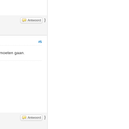
}
Antwoord
#5
j moeten gaan.
}
Antwoord