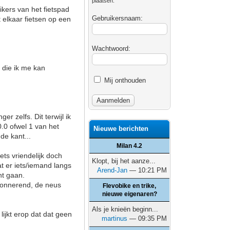
plaatsen.
ikers van het fietspad
Gebruikersnaam:
t elkaar fietsen op een
Wachtwoord:
 die ik me kan
Mij onthouden
r zelfs. Dit terwijl ik
 0.0 ofwel 1 van het
Nieuwe berichten
de kant...
Milan 4.2
ets vriendelijk doch
Klopt, bij het aanze...
at er iets/iemand langs
Arend-Jan
— 10:21 PM
ant gaan.
laxonnerend, de neus
Flevobike en trike,
nieuwe eigenaren?
Als je knieën beginn...
 lijkt erop dat dat geen
martinus
— 09:35 PM