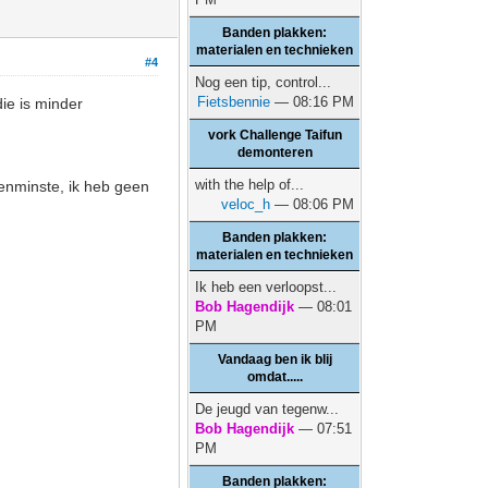
Banden plakken:
materialen en technieken
#4
Nog een tip, control...
Fietsbennie
— 08:16 PM
ie is minder
vork Challenge Taifun
demonteren
with the help of...
Tenminste, ik heb geen
veloc_h
— 08:06 PM
Banden plakken:
materialen en technieken
Ik heb een verloopst...
Bob Hagendijk
— 08:01
PM
Vandaag ben ik blij
omdat.....
De jeugd van tegenw...
Bob Hagendijk
— 07:51
PM
Banden plakken: