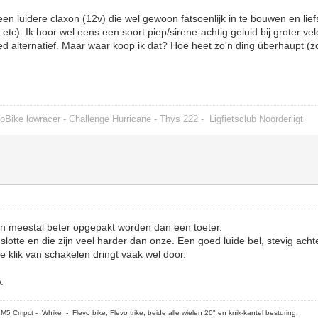
en luidere claxon (12v) die wel gewoon fatsoenlijk in te bouwen en liefs
tc). Ik hoor wel eens een soort piep/sirene-achtig geluid bij groter 
oed alternatief. Maar waar koop ik dat? Hoe heet zo'n ding überhaupt (zo
oBike lowracer - Challenge Hurricane - Thys 222 -
Ligfietsclub Noorderligt
den meestal beter opgepakt worden dan een toeter.
nslotte en die zijn veel harder dan onze. Een goed luide bel, stevig acht
 de klik van schakelen dringt vaak wel door.
.
5 Cmpct - Whike - Flevo bike, Flevo trike, beide alle wielen 20" en knik-kantel besturing,