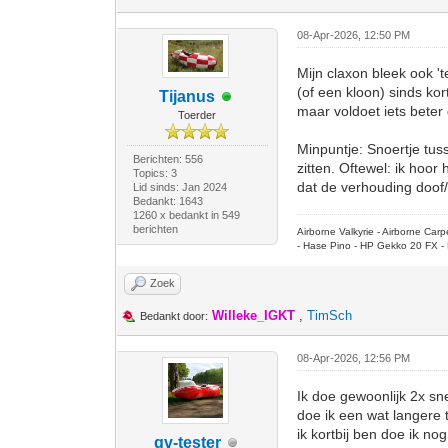
08-Apr-2026, 12:50 PM
Mijn claxon bleek ook 't
(of een kloon) sinds kor
Tijanus
maar voldoet iets bete
Toerder
Minpuntje: Snoertje tuss
Berichten: 556
zitten. Oftewel: ik hoor
Topics: 3
dat de verhouding doof
Lid sinds: Jan 2024
Bedankt: 1643
1260 x bedankt in 549
berichten
Airborne Valkyrie - Airborne Ca
- Hase Pino - HP Gekko 20 FX - 
Zoek
Willeke_IGKT
,
TimSch
Bedankt door:
08-Apr-2026, 12:56 PM
Ik doe gewoonlijk 2x sne
doe ik een wat langere 
ik kortbij ben doe ik n
qv-tester