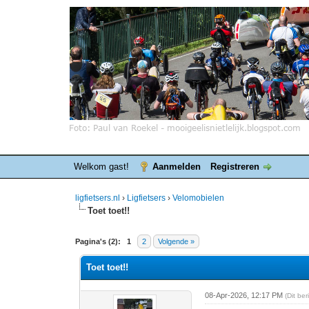
Welkom gast!
Aanmelden
Registreren
ligfietsers.nl
›
Ligfietsers
›
Velomobielen
Toet toet!!
0 stemmen - gemiddelde waardering is 0
1
2
3
4
5
Pagina's (2):
1
2
Volgende »
Toet toet!!
08-Apr-2026, 12:17 PM
(Dit be