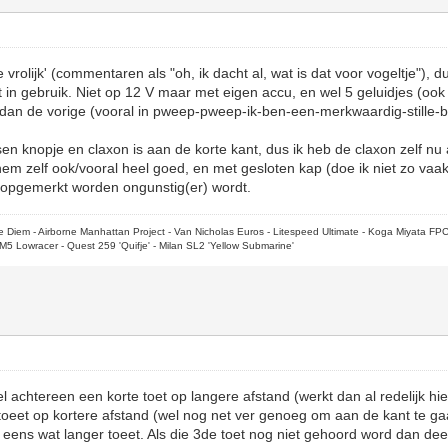
e vrolijk' (commentaren als "oh, ik dacht al, wat is dat voor vogeltje"), 
t in gebruik. Niet op 12 V maar met eigen accu, en wel 5 geluidjes (ook e
r dan de vorige (vooral in pweep-pweep-ik-ben-een-merkwaardig-stille
en knopje en claxon is aan de korte kant, dus ik heb de claxon zelf nu 
 hem zelf ook/vooral heel goed, en met gesloten kap (doe ik niet zo vaa
/opgemerkt worden ongunstig(er) wordt.
rpe Diem - Airborne Manhattan Project - Van Nicholas Euros - Litespeed Ultimate - Koga Miyata FP
M5 Lowracer - Quest 259 'Quifje' - Milan SL2 'Yellow Submarine'
l achtereen een korte toet op langere afstand (werkt dan al redelijk hier
toeet op kortere afstand (wel nog net ver genoeg om aan de kant te gaa
og eens wat langer toeet. Als die 3de toet nog niet gehoord word dan de