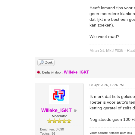
Heeft iemand tips voor e
geen meerdere klanken e
dat lijkt me best een g
kan zoeken).
Wie weet raad?
Milan SL Mk3 #039 - Rapt
Zoek
Willeke_IGKT
Bedankt door:
08-Apr-2026, 12:26 PM
Ik merk dat fiets gelui
Toeter is voor auto's te
ketting geratel of zelfs
Willeke_IGKT
Moderator
Nog steeds geen 100 %
Berichten: 3.090
Voornaamste fietsen: B4M 041 - M
Topics: 86