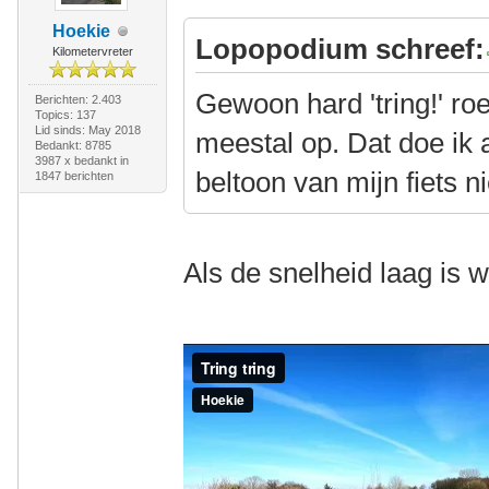
Hoekie
Lopopodium schreef:
Kilometervreter
Gewoon hard 'tring!' ro
Berichten: 2.403
Topics: 137
Lid sinds: May 2018
meestal op. Dat doe ik a
Bedankt: 8785
3987 x bedankt in
beltoon van mijn fiets n
1847 berichten
Als de snelheid laag is w