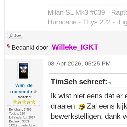
Milan SL Mk3 #039 - Rapto
Hurricane - Thys 222 -
Li
Zoek
Willeke_IGKT
Bedankt door:
08-Apr-2026, 05:25 PM
TimSch schreef:
Wim -de
roetsende
Ik wist niet eens dat e
Roeifietser
draaien
Zal eens kijk
Berichten: 7.593
Topics: 190
bewerkstelligen, dank vo
Lid sinds: Apr 2017
Bedankt: 3653
11212 x bedankt in