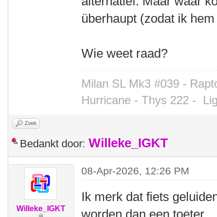
alternatief. Maar waar k
überhaupt (zodat ik hem 
Wie weet raad?
Milan SL Mk3 #039 - Rapto
Hurricane - Thys 222 -
Li
Zoek
Willeke_IGKT
Bedankt door:
08-Apr-2026, 12:26 PM
Ik merk dat fiets geluid
Willeke_IGKT
worden dan een toeter.