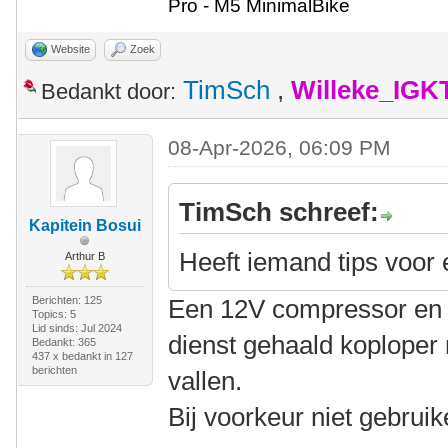
Pro - M5 MinimalBike
Website
Zoek
TimSch
,
Willeke_IGK
Bedankt door:
08-Apr-2026, 06:09 PM
TimSch schreef:
Kapitein Bosui
Heeft iemand tips voor 
Arthur B
Berichten: 125
Een 12V compressor en
Topics: 5
Lid sinds: Jul 2024
dienst gehaald koploper
Bedankt: 365
437 x bedankt in 127
berichten
vallen.
Bij voorkeur niet gebrui