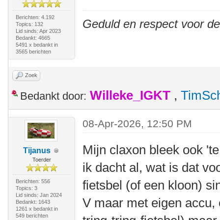
Berichten: 4.192
Geduld en respect voor d
Topics: 132
Lid sinds: Apr 2023
Bedankt: 4665
5491 x bedankt in
3565 berichten
Zoek
Willeke_IGKT
,
TimSc
Bedankt door:
08-Apr-2026, 12:50 PM
Mijn claxon bleek ook 'te
Tijanus
Toerder
ik dacht al, wat is dat vo
fietsbel (of een kloon) si
Berichten: 556
Topics: 3
Lid sinds: Jan 2024
V maar met eigen accu, 
Bedankt: 1643
1261 x bedankt in
549 berichten