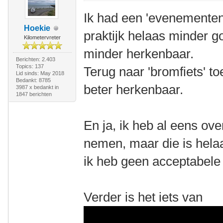
Ik had een 'evenementen 
Hoekie
praktijk helaas minder g
Kilometervreter
minder herkenbaar.
Berichten: 2.403
Topics: 137
Terug naar 'bromfiets' toe
Lid sinds: May 2018
Bedankt: 8785
beter herkenbaar.
3987 x bedankt in
1847 berichten
En ja, ik heb al eens ov
nemen, maar die is hela
ik heb geen acceptabele 
Verder is het iets van