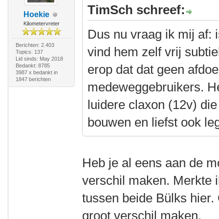
TimSch schreef:
Hoekie
Kilometervreter
Dus nu vraag ik mij af: 
Berichten: 2.403
vind hem zelf vrij subtie
Topics: 137
Lid sinds: May 2018
erop dat dat geen afdoe
Bedankt: 8785
3987 x bedankt in
1847 berichten
medeweggebruikers. He
luidere claxon (12v) die
bouwen en liefst ook leg
Heb je al eens aan de m
verschil maken. Merkte i
tussen beide Bülks hier
groot verschil maken.