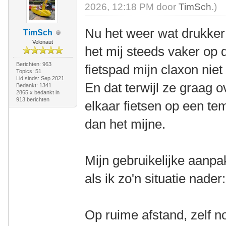
2026, 12:18 PM door
TimSch
.)
Nu het weer wat drukker 
TimSch
Velonaut
het mij steeds vaker op 
Berichten: 963
fietspad mijn claxon niet 
Topics: 51
Lid sinds: Sep 2021
En dat terwijl ze graag 
Bedankt: 1341
2865 x bedankt in
913 berichten
elkaar fietsen op een te
dan het mijne.
Mijn gebruikelijke aanpa
als ik zo'n situatie nader:
Op ruime afstand, zelf n