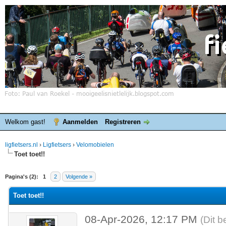
Welkom gast!
Aanmelden
Registreren
ligfietsers.nl
›
Ligfietsers
›
Velomobielen
Toet toet!!
elde waardering is 0
Pagina's (2):
1
2
Volgende »
Toet toet!!
08-Apr-2026, 12:17 PM
(Dit b