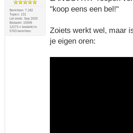
"koop eens een bel!"
Berichten: 7.182
Topics: 131
Lid sinds: Sep 2020
Bedankt: 15599
12273 x bedankt in
Zoiets werkt wel, maar i
5763 berichten
je eigen oren: