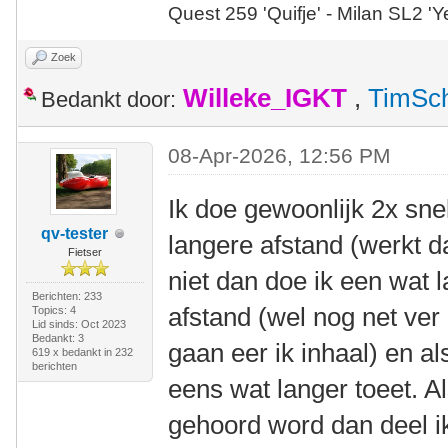
Quest 259 'Quifje' - Milan SL2 '
Zoek
Willeke_IGKT
,
TimSc
Bedankt door:
08-Apr-2026, 12:56 PM
Ik doe gewoonlijk 2x sne
qv-tester
langere afstand (werkt dan
Fietser
niet dan doe ik een wat 
Berichten: 233
afstand (wel nog net ve
Topics: 4
Lid sinds: Oct 2023
Bedankt: 3
gaan eer ik inhaal) en al
619 x bedankt in 232
berichten
eens wat langer toeet. Al
gehoord word dan deel i