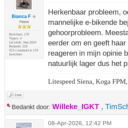
Herkenbaar probleem, oo
Bianca F
mannelijke e-bikende b
Fietser
gehoorprobleem. Meestal
Berichten: 176
Topics: 4
eerder om en geeft haar
Lid sinds: Sep 2024
Bedankt: 218
523 x bedankt in 179
reageren in mijn opinie b
berichten
natuurlijk lager dus het 
Litespeed Siena, Koga FPM,
Zoek
Willeke_IGKT
,
TimSc
Bedankt door:
08-Apr-2026, 12:42 PM