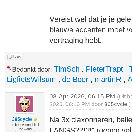
Vereist wel dat je je gel
blauwe accenten moet vo
vertraging hebt.
Zoek
TimSch
,
PieterTrapt
,
Bedankt door:
LigfietsWilsum
,
de Boer
,
martinR
,
A
08-Apr-2026, 06:15 PM
(Dit b
2026, 06:16 PM door
365cycle
.)
Na 3x claxonneren, bel
365cycle
the best velomobile in
LANGS??!?!" roepen volgt
the world