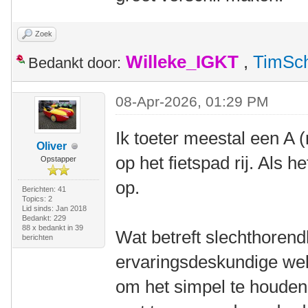
Zoek
Willeke_IGKT
,
TimSc
Bedankt door:
08-Apr-2026, 01:29 PM
Ik toeter meestal een A (
Oliver
op het fietspad rij. Als h
Opstapper
op.
Berichten: 41
Topics: 2
Lid sinds: Jan 2018
Bedankt: 229
88 x bedankt in 39
Wat betreft slechthorend
berichten
ervaringsdeskundige wel
om het simpel te houden,