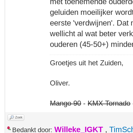
met toenemende ouderdo
geluiden moeilijker word
eerste 'verdwijnen'. Dat
wellicht al wat beter verk
ouderen (45-50+) minder
Groetjes uit het Zuiden,
Oliver.
Mango 90
-
KMX Tornado
Zoek
Willeke_IGKT
,
TimSc
Bedankt door: