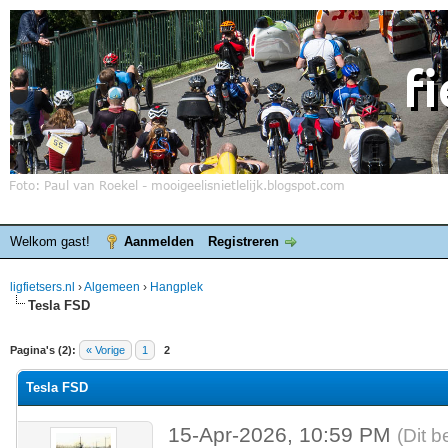
Welkom gast!
Aanmelden
Registreren
ligfietsers.nl
›
Algemeen
›
Hangplek
Tesla FSD
elde waardering is 0
Pagina's (2):
« Vorige
1
2
Tesla FSD
15-Apr-2026, 10:59 PM
(Dit b