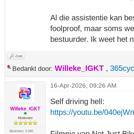
Al die assistentie kan be
foolproof, maar soms we
bestuurder. Ik weet het 
Zoek
Willeke_IGKT
,
365cyc
Bedankt door:
16-Apr-2026, 09:26 AM
Self driving hell:
Willeke_IGKT
https://youtu.be/040e
Moderator
Berichten: 3.090
Filmpje van Not Just Bik