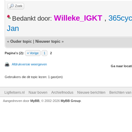
Zoek
Willeke_IGKT
,
365cyc
Bedankt door:
Jan
«
Ouder topic
|
Nieuwer topic
»
Pagina's (2):
« Vorige
1
2
Afdrukversie weergeven
Ga naar locat
Gebruikers die dit topic lezen: 1 gast(en)
Ligfietsers.nl
Naar boven
Archiefmodus
Nieuwe berichten
Berichten va
Aangedreven door
MyBB
, © 2002-2026
MyBB Group
.