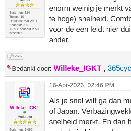
enorm weinig je merkt va
Berichten: 524
te hoge) snelheid. Comfo
Topics: 10
Lid sinds: Mar 2021
Bedankt: 206
voor de een leidt hier du
1189 x bedankt in 505
berichten
ander.
Zoek
Willeke_IGKT
,
365cyc
Bedankt door:
16-Apr-2026, 02:46 PM
Als je snel wilt ga dan me
Willeke_IGKT
of Japan. Verbazingwekk
Moderator
snelheid merkt. En dan he
Berichten: 3.090