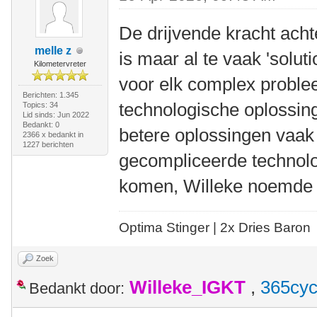
De drijvende kracht acht
melle z
is maar al te vaak 'soluti
Kilometervreter
voor elk complex probl
Berichten: 1.345
technologische oplossing 
Topics: 34
Lid sinds: Jun 2022
Bedankt: 0
betere oplossingen vaak
2366 x bedankt in
1227 berichten
gecompliceerde technolog
komen, Willeke noemde e
Optima Stinger |
2x Dries Baron
Zoek
Willeke_IGKT
,
365cyc
Bedankt door: