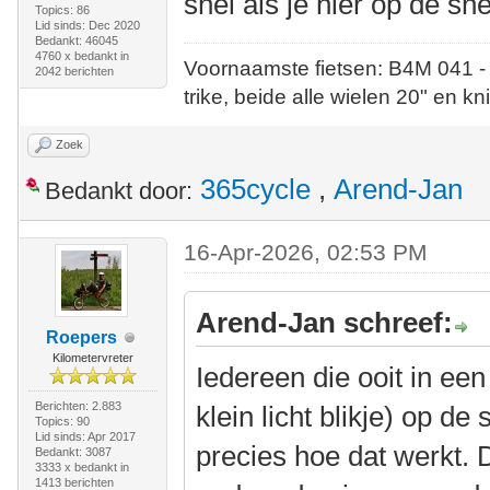
snel als je hier op de s
Topics: 86
Lid sinds: Dec 2020
Bedankt: 46045
4760 x bedankt in
Voornaamste fietsen: B4M 041 -
2042 berichten
trike, beide alle wielen 20" en kn
Zoek
365cycle
,
Arend-Jan
Bedankt door:
16-Apr-2026, 02:53 PM
Arend-Jan schreef:
Roepers
Kilometervreter
Iedereen die ooit in ee
Berichten: 2.883
klein licht blikje) op d
Topics: 90
Lid sinds: Apr 2017
precies hoe dat werkt. 
Bedankt: 3087
3333 x bedankt in
1413 berichten