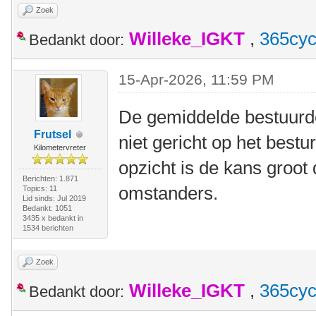
Zoek
Willeke_IGKT
,
365cyc
Bedankt door:
15-Apr-2026, 11:59 PM
De gemiddelde bestuurde
Frutsel
niet gericht op het bestu
Kilometervreter
opzicht is de kans groot 
Berichten: 1.871
omstanders.
Topics: 11
Lid sinds: Jul 2019
Bedankt: 1051
3435 x bedankt in
1534 berichten
Zoek
Willeke_IGKT
,
365cyc
Bedankt door: