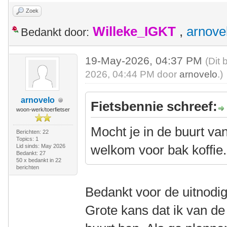
Zoek
Willeke_IGKT
,
arnove
Bedankt door:
19-May-2026, 04:37 PM
(Dit 
2026, 04:44 PM door
arnovelo
.)
arnovelo
Fietsbennie schreef:
woon-werk/toerfietser
Mocht je in de buurt va
Berichten: 22
Topics: 1
welkom voor bak koffie.
Lid sinds: May 2026
Bedankt: 27
50 x bedankt in 22
berichten
Bedankt voor de uitnodig
Grote kans dat ik van d