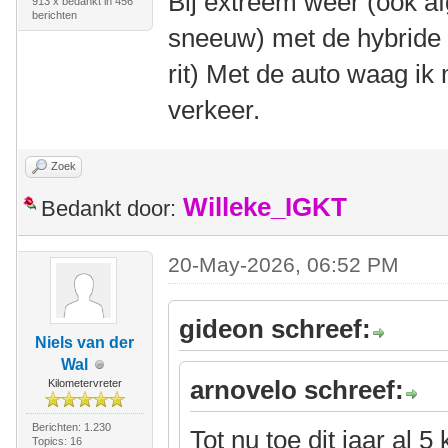
Bij extreem weer (ook af
913 x bedankt in 456
berichten
sneeuw) met de hybride
rit) Met de auto waag ik 
verkeer.
Zoek
Willeke_IGKT
Bedankt door:
20-May-2026, 06:52 PM
gideon schreef:
Niels van der
Wal
arnovelo schreef:
Kilometervreter
Berichten: 1.230
Tot nu toe dit jaar al 
Topics: 16