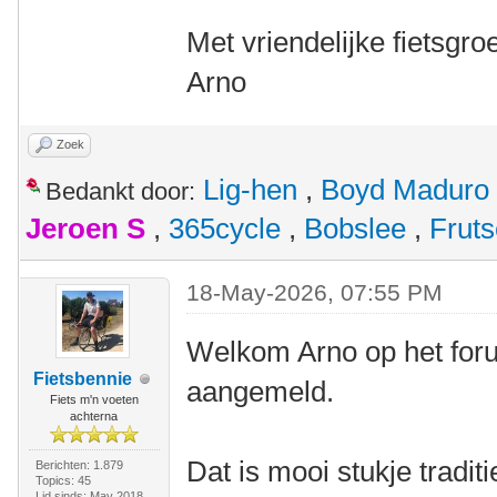
Met vriendelijke fietsgroe
Arno
Zoek
Lig-hen
,
Boyd Maduro
Bedankt door:
Jeroen S
,
365cycle
,
Bobslee
,
Fruts
18-May-2026, 07:55 PM
Welkom Arno op het forum
Fietsbennie
aangemeld.
Fiets m'n voeten
achterna
Dat is mooi stukje traditi
Berichten: 1.879
Topics: 45
Lid sinds: May 2018