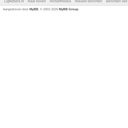
Ligfietsers.nl
Naar boven
Archiefmodus
Nieuwe berichten
Berichten va
Aangedreven door
MyBB
, © 2002-2026
MyBB Group
.