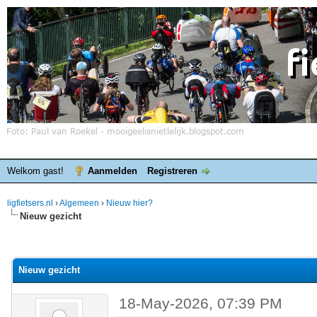
Welkom gast!
Aanmelden
Registreren
ligfietsers.nl
›
Algemeen
›
Nieuw hier?
Nieuw gezicht
elde waardering is 0
Nieuw gezicht
18-May-2026, 07:39 PM