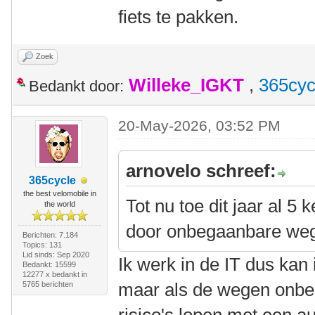
fiets te pakken.
Zoek
Willeke_IGKT
,
365cyc
Bedankt door:
20-May-2026, 03:52 PM
arnovelo schreef:
365cycle
the best velomobile in
Tot nu toe dit jaar al 5
the world
door onbegaanbare we
Berichten: 7.184
Topics: 131
Lid sinds: Sep 2020
Ik werk in de IT dus kan 
Bedankt: 15599
12277 x bedankt in
maar als de wegen onbeg
5765 berichten