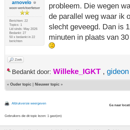
arnovelo
probleem. Die wegen wa
woon-werk/toerfietser
de parallel weg waar ik 
Berichten: 22
slecht geveegd. Dan is 
Topics: 1
Lid sinds: May 2026
Bedankt: 27
minuten in plaats van 3
50 x bedankt in 22
berichten
Zoek
Willeke_IGKT
,
gideon
Bedankt door:
«
Ouder topic
|
Nieuwer topic
»
Afdrukversie weergeven
Ga naar locat
Gebruikers die dit topic lezen: 1 gast(en)