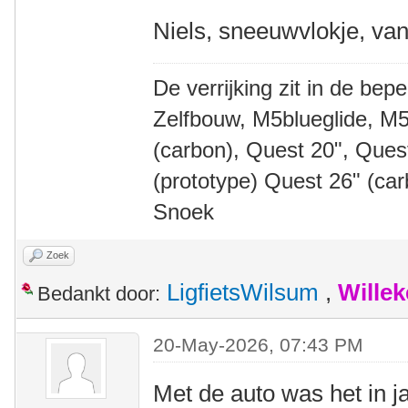
Niels, sneeuwvlokje, van
De verrijking zit in de bep
Zelfbouw, M5blueglide, M5
(carbon), Quest 20", Que
(prototype) Quest 26" (ca
Snoek
Zoek
LigfietsWilsum
,
Wille
Bedankt door:
20-May-2026, 07:43 PM
Met de auto was het in j