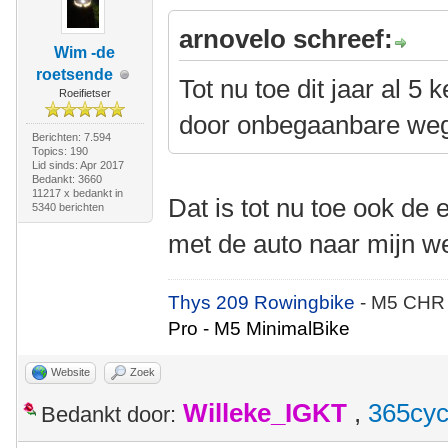
arnovelo schreef:
Wim -de
roetsende
Tot nu toe dit jaar al 5
Roeifietser
door onbegaanbare we
Berichten: 7.594
Topics: 190
Lid sinds: Apr 2017
Bedankt: 3660
11217 x bedankt in
Dat is tot nu toe ook de
5340 berichten
met de auto naar mijn w
Thys 209 Rowingbike
- M5 CHR
Pro - M5 MinimalBike
Website
Zoek
Willeke_IGKT
,
365cyc
Bedankt door: