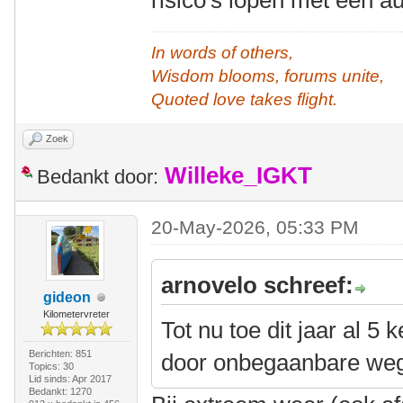
risico's lopen met een a
In words of others,
Wisdom blooms, forums unite,
Quoted love takes flight.
Zoek
Willeke_IGKT
Bedankt door:
20-May-2026, 05:33 PM
arnovelo schreef:
gideon
Kilometervreter
Tot nu toe dit jaar al 5
Berichten: 851
door onbegaanbare we
Topics: 30
Lid sinds: Apr 2017
Bedankt: 1270