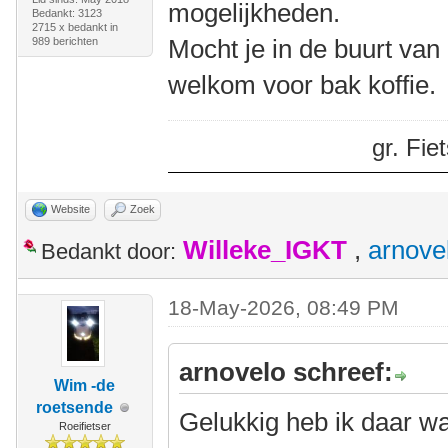
mogelijkheden.
Bedankt: 3123
2715 x bedankt in
Mocht je in de buurt van
989 berichten
welkom voor bak koffie.
gr. Fi
Website
Zoek
Willeke_IGKT
,
arnove
Bedankt door:
18-May-2026, 08:49 PM
arnovelo schreef:
Wim -de
roetsende
Gelukkig heb ik daar w
Roeifietser