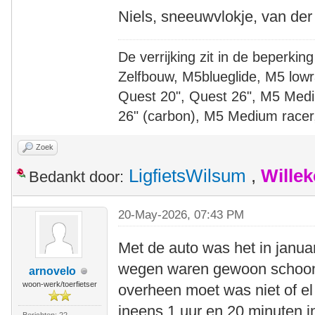
Niels, sneeuwvlokje, van der
De verrijking zit in de beperking
Zelfbouw, M5blueglide, M5 lowr
Quest 20", Quest 26", M5 Medi
26" (carbon), M5 Medium racer
Zoek
LigfietsWilsum
,
Wille
Bedankt door:
20-May-2026, 07:43 PM
Met de auto was het in janua
wegen waren gewoon schoon. 
arnovelo
woon-werk/toerfietser
overheen moet was niet of el
ineens 1 uur en 20 minuten i