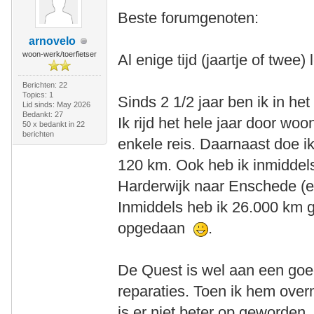
Beste forumgenoten:
arnovelo
woon-werk/toerfietser
Al enige tijd (jaartje of twee)
Berichten: 22
Topics: 1
Sinds 2 1/2 jaar ben ik in h
Lid sinds: May 2026
Bedankt: 27
Ik rijd het hele jaar door w
50 x bedankt in 22
berichten
enkele reis. Daarnaast doe ik
120 km. Ook heb ik inmiddels 
Harderwijk naar Enschede (en
Inmiddels heb ik 26.000 km g
opgedaan
.
De Quest is wel aan een goed
reparaties. Toen ik hem over
is er niet beter op geworden.