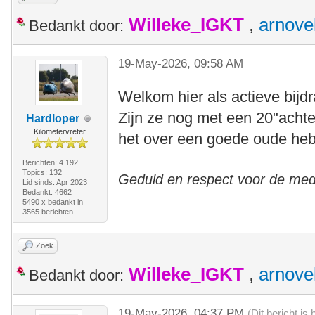
Willeke_IGKT
,
arnove
Bedankt door:
19-May-2026, 09:58 AM
Welkom hier als actieve bijd
Zijn ze nog met een 20"acht
Hardloper
Kilometervreter
het over een goede oude heb
Berichten: 4.192
Topics: 132
Geduld en respect voor de me
Lid sinds: Apr 2023
Bedankt: 4662
5490 x bedankt in
3565 berichten
Zoek
Willeke_IGKT
,
arnove
Bedankt door:
19-May-2026, 04:37 PM
(Dit bericht i