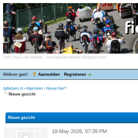
Welkom gast!
Aanmelden
Registreren
ligfietsers.nl
›
Algemeen
›
Nieuw hier?
Nieuw gezicht
elde waardering is 0
Nieuw gezicht
18-May-2026, 07:39 PM