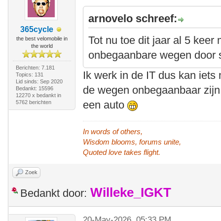
arnovelo schreef:
365cycle
Tot nu toe dit jaar al 5 kee
the best velomobile in
the world
onbegaanbare wegen door 
Berichten: 7.181
Ik werk in de IT dus kan iets
Topics: 131
Lid sinds: Sep 2020
de wegen onbegaanbaar zijn g
Bedankt: 15596
12270 x bedankt in
een auto
5762 berichten
In words of others,
Wisdom blooms, forums unite,
Quoted love takes flight.
Zoek
Willeke_IGKT
Bedankt door:
20-May-2026, 05:33 PM