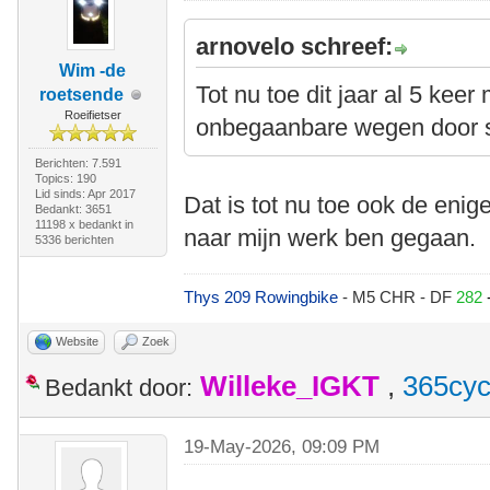
arnovelo schreef:
Wim -de
Tot nu toe dit jaar al 5 kee
roetsende
Roeifietser
onbegaanbare wegen door 
Berichten: 7.591
Topics: 190
Lid sinds: Apr 2017
Dat is tot nu toe ook de eni
Bedankt: 3651
11198 x bedankt in
naar mijn werk ben gegaan.
5336 berichten
Thys 209 Rowingbike
- M5 CHR - DF
282
Website
Zoek
Willeke_IGKT
,
365cyc
Bedankt door:
19-May-2026, 09:09 PM