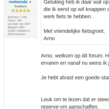
Gelukkig heb ik daar wat o
roetsende
Roeifietser
die ik eerst op wil knappe
werk fiets te hebben.
Berichten: 7.591
Topics: 190
Lid sinds: Apr 2017
Bedankt: 3651
Met vriendelijke fietsgroet,
11198 x bedankt in
5336 berichten
Arno
Arno, welkom op dit forum. He
ervaren en vanaf nu wens ik j
Je hebt alvast een goede st
Leuk om te lezen dat er ste
reserve-vm aanschaffen.