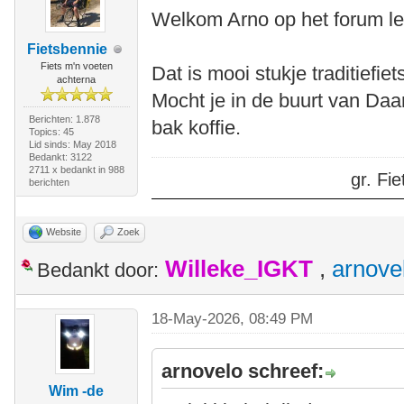
Welkom Arno op het forum le
Fietsbennie
Fiets m'n voeten
Dat is mooi stukje traditiefi
achterna
Mocht je in de buurt van Daa
Berichten: 1.878
bak koffie.
Topics: 45
Lid sinds: May 2018
Bedankt: 3122
2711 x bedankt in 988
gr. F
berichten
Website
Zoek
Willeke_IGKT
,
arnove
Bedankt door:
18-May-2026, 08:49 PM
arnovelo schreef:
Wim -de