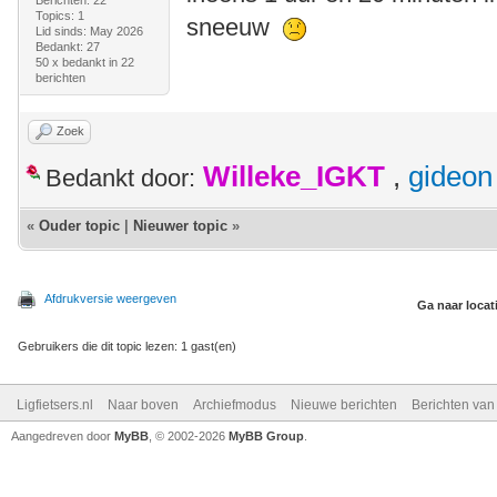
Berichten: 22
Topics: 1
sneeuw
Lid sinds: May 2026
Bedankt: 27
50 x bedankt in 22
berichten
Zoek
Willeke_IGKT
,
gideon
Bedankt door:
«
Ouder topic
|
Nieuwer topic
»
Afdrukversie weergeven
Ga naar locat
Gebruikers die dit topic lezen: 1 gast(en)
Ligfietsers.nl
Naar boven
Archiefmodus
Nieuwe berichten
Berichten va
Aangedreven door
MyBB
, © 2002-2026
MyBB Group
.