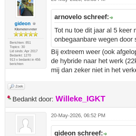
arnovelo schreef:
gideon
Tot nu toe dit jaar al 5 kee
Kilometervreter
onbegaanbare wegen door 
Berichten: 851
Topics: 30
Bij extreem weer (ook afgel
Lid sinds: Apr 2017
Bedankt: 1270
de hybride naar het werk (22
913 x bedankt in 456
berichten
mij dan zeker niet in het verk
Zoek
Willeke_IGKT
Bedankt door:
20-May-2026, 06:52 PM
gideon schreef: