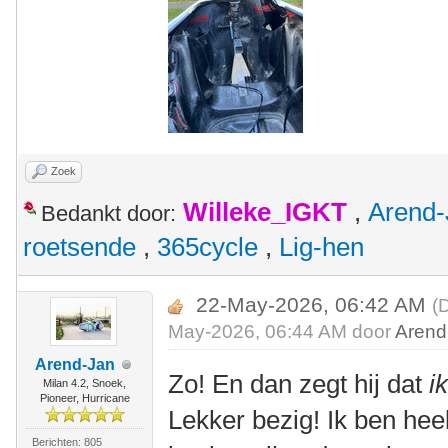
Zoek
Willeke_IGKT
,
Arend-
Bedankt door:
roetsende
,
365cycle
,
Lig-hen
22-May-2026, 06:42 AM
(
May-2026, 06:44 AM door
Arend
Arend-Jan
Zo! En dan zegt hij dat
i
Milan 4.2, Snoek,
Pioneer, Hurricane
Lekker bezig! Ik ben hee
Berichten: 805