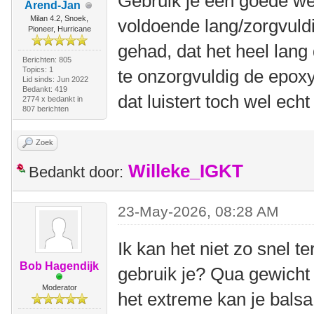
Gebruik je een goede w
Arend-Jan
Milan 4.2, Snoek,
voldoende lang/zorgvuld
Pioneer, Hurricane
gehad, dat het heel lang 
Berichten: 805
Topics: 1
te onzorgvuldig de epo
Lid sinds: Jun 2022
Bedankt: 419
dat luistert toch wel ech
2774 x bedankt in
807 berichten
Zoek
Willeke_IGKT
Bedankt door:
23-May-2026, 08:28 AM
Ik kan het niet zo snel 
Bob Hagendijk
gebruik je? Qua gewicht z
Moderator
het extreme kan je balsa 