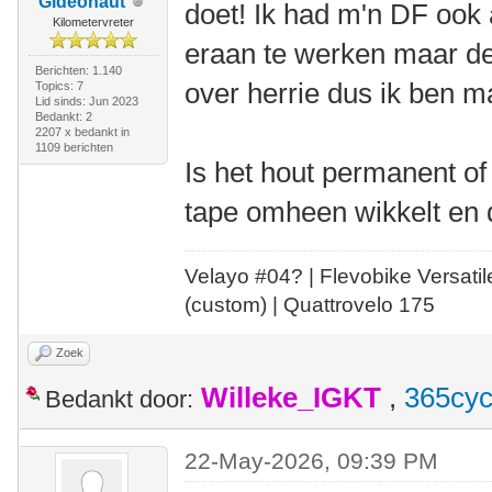
Gideonaut
doet! Ik had m'n DF ook
Kilometervreter
eraan te werken maar d
Berichten: 1.140
over herrie dus ik ben 
Topics: 7
Lid sinds: Jun 2023
Bedankt: 2
2207 x bedankt in
1109 berichten
Is het hout permanent of
tape omheen wikkelt en
Velayo #
0
4?
| Flevobike Versati
(custom) | Quattrovelo 175
Zoek
Willeke_IGKT
,
365cyc
Bedankt door:
22-May-2026, 09:39 PM