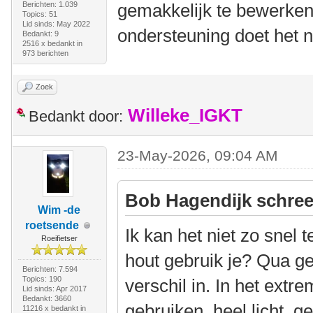
Berichten: 1.039
gemakkelijk te bewerken
Topics: 51
Lid sinds: May 2022
ondersteuning doet het ni
Bedankt: 9
2516 x bedankt in
973 berichten
Zoek
Willeke_IGKT
Bedankt door:
23-May-2026, 09:04 AM
Bob Hagendijk schree
Wim -de
roetsende
Ik kan het niet zo snel
Roeifietser
hout gebruik je? Qua ge
Berichten: 7.594
Topics: 190
verschil in. In het extr
Lid sinds: Apr 2017
Bedankt: 3660
gebruiken, heel licht, 
11216 x bedankt in