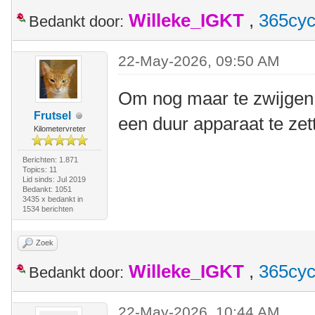
Willeke_IGKT
,
365cyc
Bedankt door:
22-May-2026, 09:50 AM
Om nog maar te zwijgen
Frutsel
een duur apparaat te ze
Kilometervreter
Berichten: 1.871
Topics: 11
Lid sinds: Jul 2019
Bedankt: 1051
3435 x bedankt in
1534 berichten
Zoek
Willeke_IGKT
,
365cyc
Bedankt door:
22-May-2026, 10:44 AM