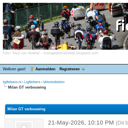
Welkom gast!
Aanmelden
Registreren
ligfietsers.nl
›
Ligfietsers
›
Velomobielen
Milan GT verbouwing
elde waardering is 0
Milan GT verbouwing
21-May-2026, 10:10 PM
(Dit 