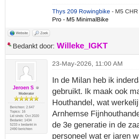
Thys 209 Rowingbike
- M5 CHR
Pro - M5 MinimalBike
Website
Zoek
Willeke_IGKT
Bedankt door:
23-May-2026, 11:00 AM
In de Milan heb ik inder
Jeroen S
gebruikt. Ik maak ook m
Moderator
Houthandel, wat werkelij
Berichten: 2.647
Arnhemse Fijnhouthandel
Topics: 16
Lid sinds: Oct 2020
Bedankt: 1434
de 3e generatie in de za
5233 x bedankt in
2490 berichten
personeel wat er jaren w