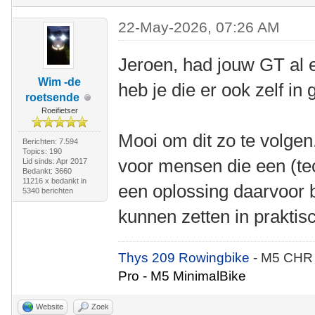
22-May-2026, 07:26 AM
Jeroen, had jouw GT al e
Wim -de
heb je die er ook zelf i
roetsende
Roeifietser
Mooi om dit zo te volgen.
Berichten: 7.594
Topics: 190
voor mensen die een (te
Lid sinds: Apr 2017
Bedankt: 3660
11216 x bedankt in
een oplossing daarvoor
5340 berichten
kunnen zetten in praktis
Thys 209 Rowingbike
- M5 CHR
Pro - M5 MinimalBike
Website
Zoek