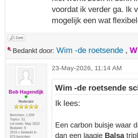
voordat ik verder ga. Ik
mogelijk een wat flexibe
Zoek
Wim -de roetsende
,
W
Bedankt door:
23-May-2026, 11:14 AM
Wim -de roetsende sc
Bob Hagendijk
Ik lees:
Moderator
Berichten: 1.039
Topics: 51
Een carbon buisje waar d
Lid sinds: May 2022
Bedankt: 9
2516 x bedankt in
dan een laagje
Balsa
trip
973 berichten