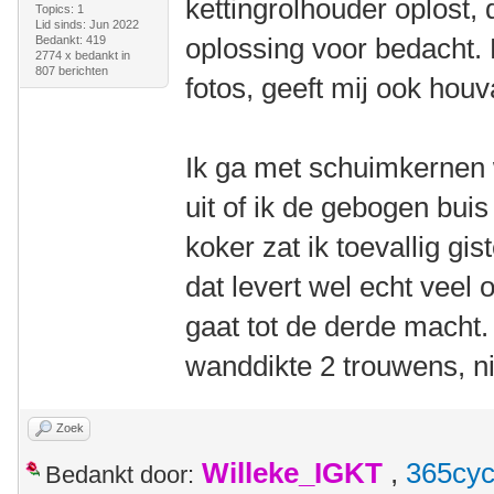
kettingrolhouder oplost, 
Topics: 1
Lid sinds: Jun 2022
oplossing voor bedacht. 
Bedankt: 419
2774 x bedankt in
807 berichten
fotos, geeft mij ook houv
Ik ga met schuimkernen 
uit of ik de gebogen bui
koker zat ik toevallig gi
dat levert wel echt veel o
gaat tot de derde macht.
wanddikte 2 trouwens, ni
Zoek
Willeke_IGKT
,
365cyc
Bedankt door: