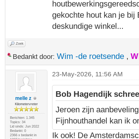
houtbewerkingsgereedsch
gekochte hout kan je bij 
deskundige winkel...
Zoek
Wim -de roetsende
,
W
Bedankt door:
23-May-2026, 11:56 AM
Bob Hagendijk schree
melle z
Kilometervreter
Jeroen zijn aanbevelin
Berichten: 1.345
Fijnhouthandel kan ik o
Topics: 34
Lid sinds: Jun 2022
Bedankt: 0
Ik ook! De Amsterdamsc
2366 x bedankt in