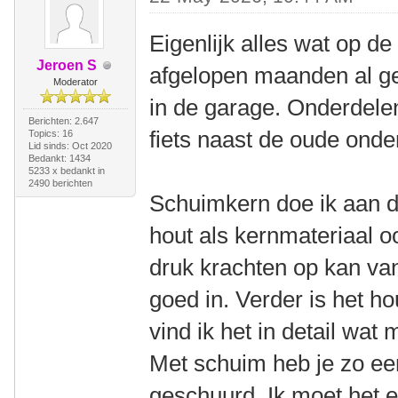
Eigenlijk alles wat op de 
Jeroen S
afgelopen maanden al g
Moderator
in de garage. Onderdele
Berichten: 2.647
fiets naast de oude ond
Topics: 16
Lid sinds: Oct 2020
Bedankt: 1434
5233 x bedankt in
2490 berichten
Schuimkern doe ik aan de
hout als kernmateriaal o
druk krachten op kan van
goed in. Verder is het h
vind ik het in detail wat
Met schuim heb je zo e
geschuurd. Ik moet het e