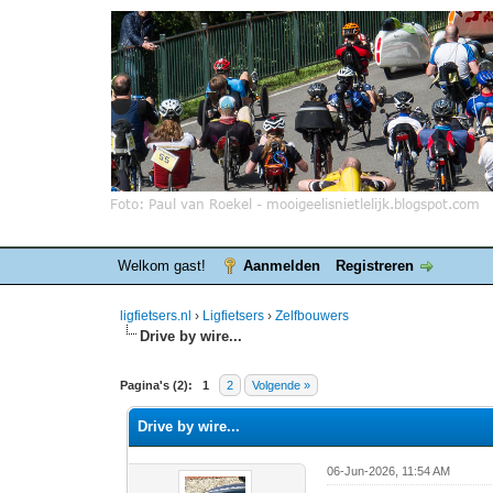
Welkom gast!
Aanmelden
Registreren
ligfietsers.nl
›
Ligfietsers
›
Zelfbouwers
Drive by wire...
0 stemmen - gemiddelde waardering is 0
1
2
3
4
5
Pagina's (2):
1
2
Volgende »
Drive by wire...
06-Jun-2026, 11:54 AM