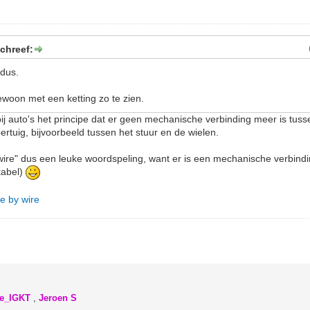
chreef:
 dus.
ewoon met een ketting zo te zien.
 bij auto's het principe dat er geen mechanische verbinding meer is tuss
ertuig, bijvoorbeeld tussen het stuur en de wielen.
by wire" dus een leuke woordspeling, want er is een mechanische verbin
kabel)
ve by wire
ke_IGKT
,
Jeroen S