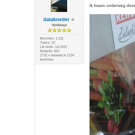
Ik kwam onderweg deze 
datakneder
WAWelaar
Berichten: 1.311
Topics: 32
Lid sinds: Jul 2021
Bedankt: 852
2732 x bedankt in 1234
berichten