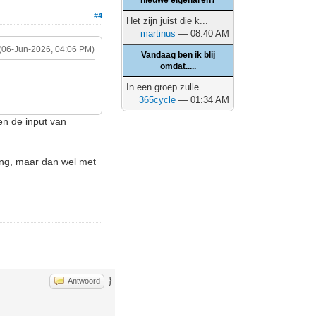
nieuwe eigenaren?
#4
Het zijn juist die k...
martinus
— 08:40 AM
(06-Jun-2026, 04:06 PM)
Vandaag ben ik blij
omdat.....
In een groep zulle...
365cycle
— 01:34 AM
en de input van
ding, maar dan wel met
}
Antwoord