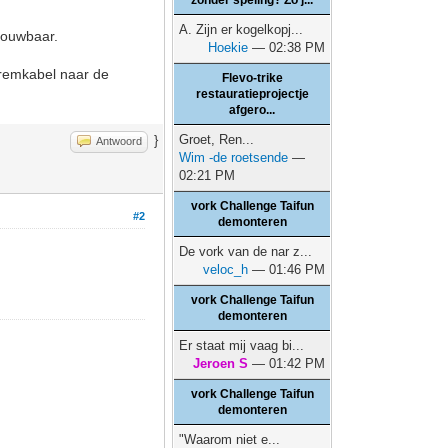
zonder speling? Zo j...
A. Zijn er kogelkopj...
pvouwbaar.
Hoekie
— 02:38 PM
n remkabel naar de
Flevo-trike
restauratieprojectje
afgero...
Groet, Ren...
}
Antwoord
Wim -de roetsende
—
02:21 PM
vork Challenge Taifun
#2
demonteren
De vork van de nar z...
veloc_h
— 01:46 PM
vork Challenge Taifun
demonteren
Er staat mij vaag bi...
Jeroen S
— 01:42 PM
vork Challenge Taifun
demonteren
"Waarom niet e...