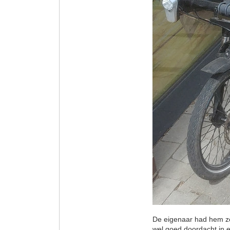
De eigenaar had hem zel
wel goed doordacht in e