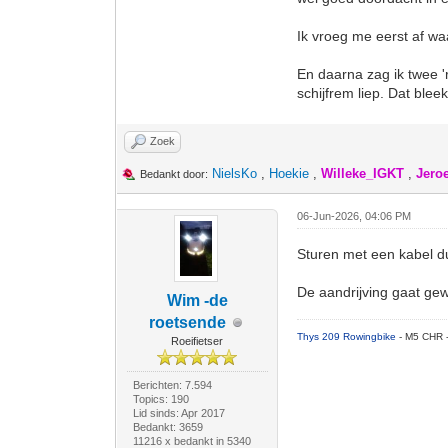
Ik vroeg me eerst af waa
En daarna zag ik twee '
schijfrem liep. Dat bleek
Zoek
NielsKo
,
Hoekie
,
Willeke_IGKT
,
Jero
Bedankt door:
06-Jun-2026, 04:06 PM
Sturen met een kabel d
De aandrijving gaat gew
Wim -de
roetsende
Thys 209 Rowingbike
- M5 CHR 
Roeifietser
Berichten: 7.594
Topics: 190
Lid sinds: Apr 2017
Bedankt: 3659
11216 x bedankt in 5340