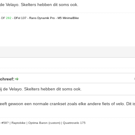
ij de Velayo. Skelters hebben dit soms ook.
- DF
282
- DFxl 137 - Rans Dynamik Pro - M5 MinimalBike
chreef:
 bij de Velayo. Skelters hebben dit soms ook.
heeft gewoon een normale crankset zoals elke andere fiets of velo. Dit i
le #58?
| Raptobike | Optima Baron (custom) | Quattrovelo 175