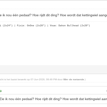
Zie ik nou één pedaal? Hoe rijdt dit ding? Hoe wordt dat kettingwiel aa
i (2x24")
| Fixie: OnOne (2x28")
| Vouw: Dahon Bullhead (2x20")
richt is het laatst bewerkt op 07-Jun-2026, 08:49 PM door
Wim -de roetsende
.)
 Zie ik nou één pedaal? Hoe rijdt dit ding? Hoe wordt dat kettingwiel a