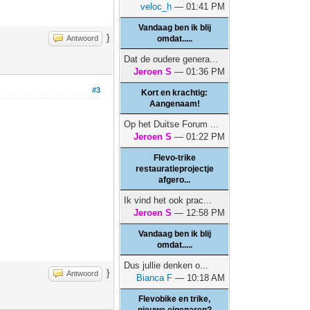
veloc_h
— 01:41 PM
Vandaag ben ik blij
}
Antwoord
omdat.....
Dat de oudere genera...
Jeroen S
— 01:36 PM
#3
Kort en krachtig:
Aangenaam!
Op het Duitse Forum ...
Jeroen S
— 01:22 PM
Flevo-trike
restauratieprojectje
afgero...
Ik vind het ook prac...
Jeroen S
— 12:58 PM
Vandaag ben ik blij
omdat.....
Dus jullie denken o...
}
Antwoord
Bianca F
— 10:18 AM
Flevobike en trike,