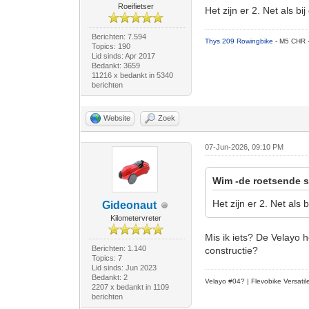
Roeifietser
Het zijn er 2. Net als b
Berichten: 7.594
Thys 209 Rowingbike
- M5 CHR 
Topics: 190
Lid sinds: Apr 2017
Bedankt: 3659
11216 x bedankt in 5340
berichten
Website
Zoek
07-Jun-2026, 09:10 PM
Wim -de roetsende s
Het zijn er 2. Net als
Gideonaut
Kilometervreter
Mis ik iets? De Velayo 
Berichten: 1.140
constructie?
Topics: 7
Lid sinds: Jun 2023
Bedankt: 2
Velayo #
0
4?
| Flevobike Versati
2207 x bedankt in 1109
berichten