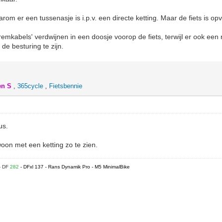
rom er een tussenasje is i.p.v. een directe ketting. Maar de fiets is o
remkabels' verdwijnen in een doosje voorop de fiets, terwijl er ook ee
 de besturing te zijn.
en S
,
365cycle
,
Fietsbennie
us.
oon met een ketting zo te zien.
- DF
282
- DFxl 137 - Rans Dynamik Pro - M5 MinimalBike