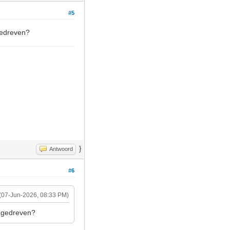
#5
ngedreven?
}
Antwoord
#6
(07-Jun-2026, 08:33 PM)
angedreven?