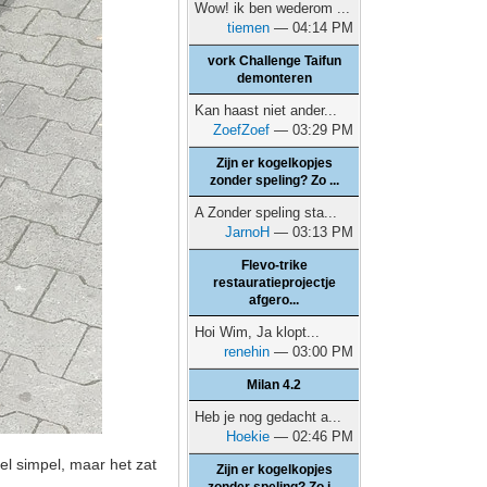
Wow! ik ben wederom ...
tiemen
— 04:14 PM
vork Challenge Taifun
demonteren
Kan haast niet ander...
ZoefZoef
— 03:29 PM
Zijn er kogelkopjes
zonder speling? Zo ...
A Zonder speling sta...
JarnoH
— 03:13 PM
Flevo-trike
restauratieprojectje
afgero...
Hoi Wim, Ja klopt...
renehin
— 03:00 PM
Milan 4.2
Heb je nog gedacht a...
Hoekie
— 02:46 PM
el simpel, maar het zat
Zijn er kogelkopjes