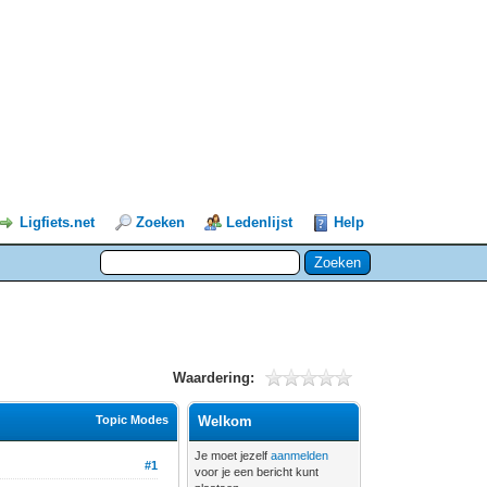
Ligfiets.net
Zoeken
Ledenlijst
Help
Waardering:
Topic Modes
Welkom
Je moet jezelf
aanmelden
#1
voor je een bericht kunt