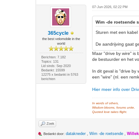
07-Jun-2026, 02:22 PM
Wim -de roetsende s
Sturen met een kabel
365cycle
the best velomobile in the
world
De aandrijving gaat g
Maar "drive by wire" is
Berichten: 7.182
de bestuurder en het vo
Topics: 131
Lid sinds: Sep 2020
Bedankt: 15599
In dit geval is "drive 
12275 x bedankt in 5763
een "wire" (nl. een rem
berichten
Hier meer info over Dri
In words of others,
Wisdom blooms, forums unite,
Quoted love takes flight.
Zoek
datakneder
,
Wim -de roetsende
,
Wille
Bedankt door: