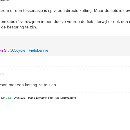
rom er een tussenasje is i.p.v. een directe ketting. Maar de fiets is o
remkabels' verdwijnen in een doosje voorop de fiets, terwijl er ook ee
 de besturing te zijn.
en S
,
365cycle
,
Fietsbennie
us.
oon met een ketting zo te zien.
- DF
282
- DFxl 137 - Rans Dynamik Pro - M5 MinimalBike