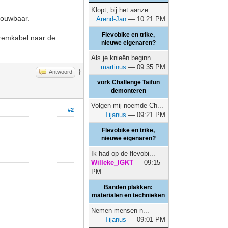
Klopt, bij het aanze...
pvouwbaar.
Arend-Jan
— 10:21 PM
Flevobike en trike,
n remkabel naar de
nieuwe eigenaren?
Als je knieën beginn...
martinus
— 09:35 PM
}
Antwoord
vork Challenge Taifun
demonteren
Volgen mij noemde Ch...
#2
Tijanus
— 09:21 PM
Flevobike en trike,
nieuwe eigenaren?
Ik had op de flevobi...
Willeke_IGKT
— 09:15
PM
Banden plakken:
materialen en technieken
Nemen mensen n...
Tijanus
— 09:01 PM