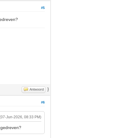
#5
ngedreven?
}
Antwoord
#6
(07-Jun-2026, 08:33 PM)
angedreven?