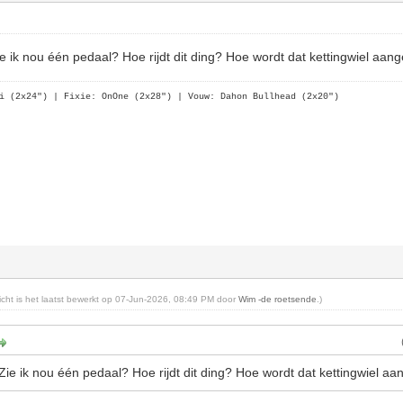
Zie ik nou één pedaal? Hoe rijdt dit ding? Hoe wordt dat kettingwiel aa
i (2x24")
| Fixie: OnOne (2x28")
| Vouw: Dahon Bullhead (2x20")
richt is het laatst bewerkt op 07-Jun-2026, 08:49 PM door
Wim -de roetsende
.)
 Zie ik nou één pedaal? Hoe rijdt dit ding? Hoe wordt dat kettingwiel a