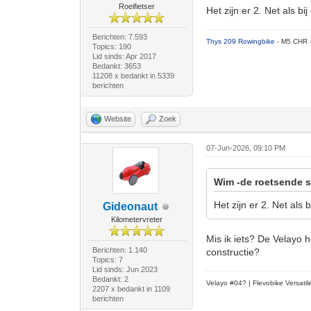
Roeifietser
Het zijn er 2. Net als b
Berichten: 7.593
Thys 209 Rowingbike
- M5 CHR 
Topics: 190
Lid sinds: Apr 2017
Bedankt: 3653
11208 x bedankt in 5339
berichten
Website
Zoek
07-Jun-2026, 09:10 PM
Wim -de roetsende s
Het zijn er 2. Net als
Gideonaut
Kilometervreter
Mis ik iets? De Velayo 
Berichten: 1.140
constructie?
Topics: 7
Lid sinds: Jun 2023
Bedankt: 2
Velayo #
0
4?
| Flevobike Versati
2207 x bedankt in 1109
berichten