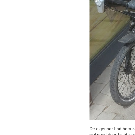
De eigenaar had hem zel
wel goed doordacht in e