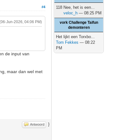
#4
118 Nee, het is een...
veloc_h
— 08:25 PM
(06-Jun-2026, 04:06 PM)
vork Challenge Taifun
demonteren
Het lijkt een Torxbo...
Tom Fekkes
— 08:22
PM
en de input van
ding, maar dan wel met
}
Antwoord