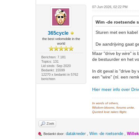
07-Jun-2026, 02:22 PM
Wim -de roetsende s
Sturen met een kabel
365cycle
the best velomobile in the
world
De aandrijving gaat g
Maar "drive by wire" is
Berichten: 7.181
de bestuurder en het vo
Topics: 131
Lid sinds: Sep 2020
Bedankt: 15599
In dit geval is "drive 
12270 x bedankt in 5762
een "wire" (nl. een rem
berichten
Hier meer info over Dri
In words of others,
Wisdom blooms, forums unite,
Quoted love takes flight.
Zoek
datakneder
,
Wim -de roetsende
,
Wille
Bedankt door: