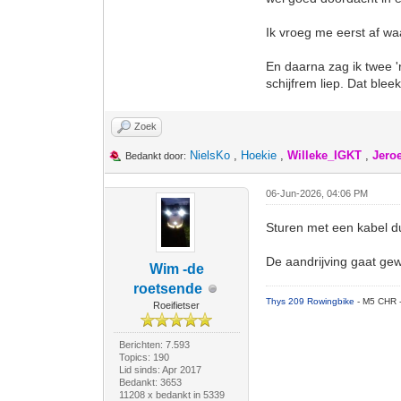
Ik vroeg me eerst af waa
En daarna zag ik twee '
schijfrem liep. Dat bleek
Zoek
NielsKo
,
Hoekie
,
Willeke_IGKT
,
Jero
Bedankt door:
06-Jun-2026, 04:06 PM
Sturen met een kabel d
De aandrijving gaat gew
Wim -de
roetsende
Thys 209 Rowingbike
- M5 CHR 
Roeifietser
Berichten: 7.593
Topics: 190
Lid sinds: Apr 2017
Bedankt: 3653
11208 x bedankt in 5339