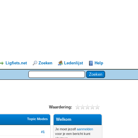
Ligfiets.net
Zoeken
Ledenlijst
Help
Waardering:
Topic Modes
Welkom
Je moet jezelf
aanmelden
#1
voor je een bericht kunt