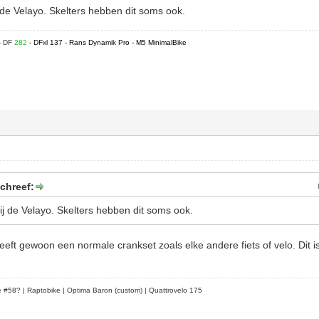
ij de Velayo. Skelters hebben dit soms ook.
- DF
282
- DFxl 137 - Rans Dynamik Pro - M5 MinimalBike
chreef:
 bij de Velayo. Skelters hebben dit soms ook.
heeft gewoon een normale crankset zoals elke andere fiets of velo. Dit i
le #58?
| Raptobike | Optima Baron (custom) | Quattrovelo 175