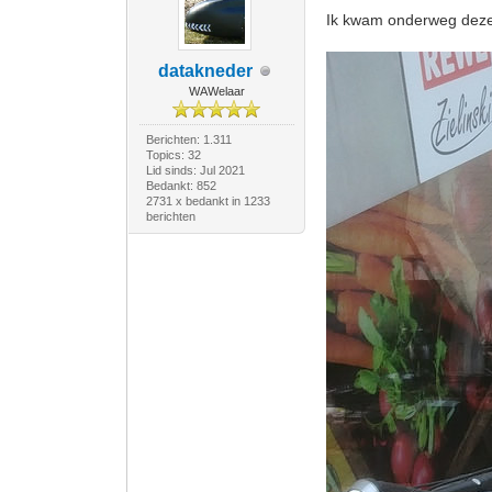
Ik kwam onderweg deze 
datakneder
WAWelaar
Berichten: 1.311
Topics: 32
Lid sinds: Jul 2021
Bedankt: 852
2731 x bedankt in 1233
berichten