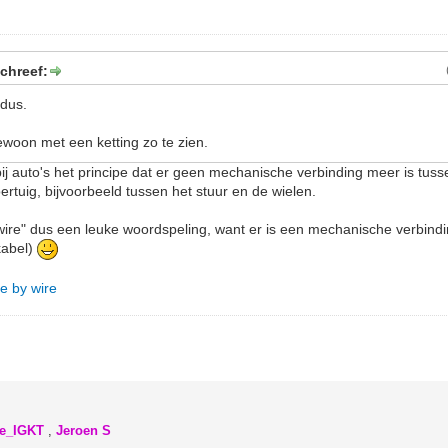
chreef:
 dus.
ewoon met een ketting zo te zien.
 bij auto's het principe dat er geen mechanische verbinding meer is tuss
ertuig, bijvoorbeeld tussen het stuur en de wielen.
by wire" dus een leuke woordspeling, want er is een mechanische verbin
kabel)
ve by wire
ke_IGKT
,
Jeroen S