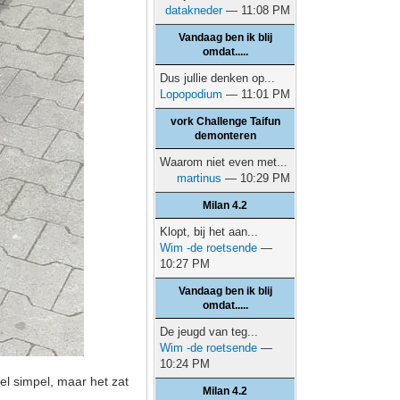
datakneder
— 11:08 PM
Vandaag ben ik blij
omdat.....
Dus jullie denken op...
Lopopodium
— 11:01 PM
vork Challenge Taifun
demonteren
Waarom niet even met...
martinus
— 10:29 PM
Milan 4.2
Klopt, bij het aan...
Wim -de roetsende
—
10:27 PM
Vandaag ben ik blij
omdat.....
De jeugd van teg...
Wim -de roetsende
—
10:24 PM
el simpel, maar het zat
Milan 4.2