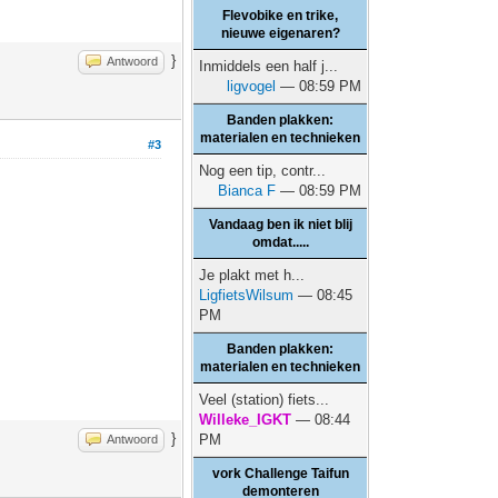
Flevobike en trike,
nieuwe eigenaren?
}
Antwoord
Inmiddels een half j...
ligvogel
— 08:59 PM
Banden plakken:
materialen en technieken
#3
Nog een tip, contr...
Bianca F
— 08:59 PM
Vandaag ben ik niet blij
omdat.....
Je plakt met h...
LigfietsWilsum
— 08:45
PM
Banden plakken:
materialen en technieken
Veel (station) fiets...
Willeke_IGKT
— 08:44
}
PM
Antwoord
vork Challenge Taifun
demonteren