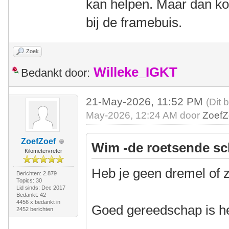
kan helpen. Maar dan ko
bij de framebuis.
Zoek
Willeke_IGKT
Bedankt door:
21-May-2026, 11:52 PM
(Dit 
May-2026, 12:24 AM door
ZoefZ
ZoefZoef
Wim -de roetsende sc
Kilometervreter
Heb je geen dremel of 
Berichten: 2.879
Topics: 30
Lid sinds: Dec 2017
Bedankt: 42
4456 x bedankt in
Goed gereedschap is he
2452 berichten