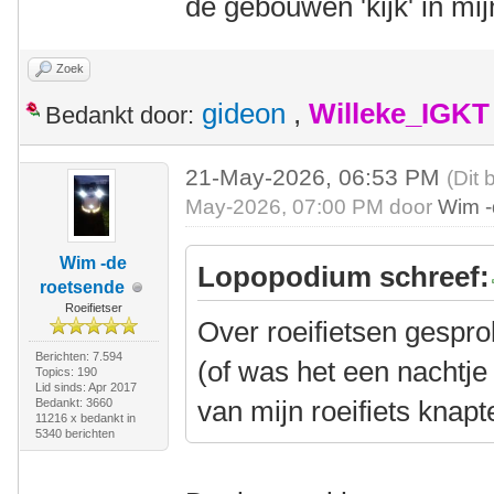
de gebouwen 'kijk' in mi
Zoek
gideon
,
Willeke_IGKT
Bedankt door:
21-May-2026, 06:53 PM
(Dit 
May-2026, 07:00 PM door
Wim -
Wim -de
Lopopodium schreef:
roetsende
Roeifietser
Over roeifietsen gespr
Berichten: 7.594
(of was het een nachtje 
Topics: 190
Lid sinds: Apr 2017
van mijn roeifiets knapt
Bedankt: 3660
11216 x bedankt in
5340 berichten