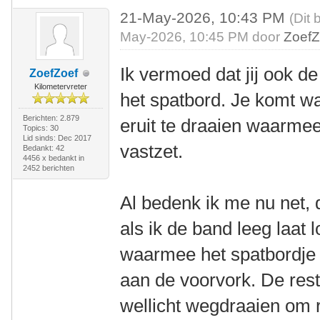
21-May-2026, 10:43 PM
(Dit 
May-2026, 10:45 PM door
ZoefZ
Ik vermoed dat jij ook 
ZoefZoef
Kilometervreter
het spatbord. Je komt wa
Berichten: 2.879
eruit te draaien waarmee
Topics: 30
Lid sinds: Dec 2017
vastzet.
Bedankt: 42
4456 x bedankt in
2452 berichten
Al bedenk ik me nu net, 
als ik de band leeg laat 
waarmee het spatbordje 
aan de voorvork. De rest
wellicht wegdraaien om