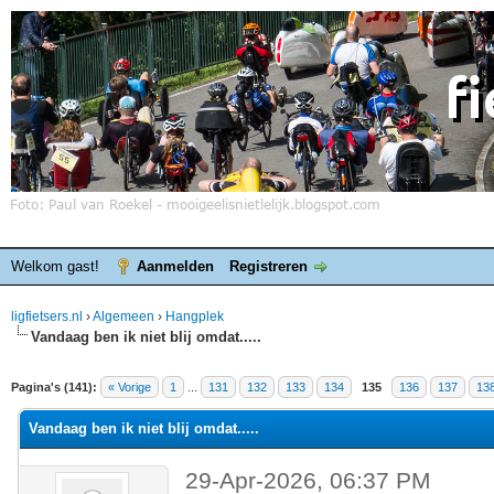
Welkom gast!
Aanmelden
Registreren
ligfietsers.nl
›
Algemeen
›
Hangplek
Vandaag ben ik niet blij omdat.....
elde waardering is 4.4
Pagina's (141):
« Vorige
1
...
131
132
133
134
135
136
137
13
Vandaag ben ik niet blij omdat.....
29-Apr-2026, 06:37 PM