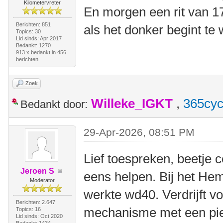
Kilometervreter
En morgen een rit van 1
Berichten: 851
als het donker begint te
Topics: 30
Lid sinds: Apr 2017
Bedankt: 1270
913 x bedankt in 456
berichten
Zoek
Willeke_IGKT
,
365cyc
Bedankt door:
29-Apr-2026, 08:51 PM
Lief toespreken, beetje 
Jeroen S
eens helpen. Bij het Hem
Moderator
werkte wd40. Verdrijft v
Berichten: 2.647
mechanisme met een pie
Topics: 16
Lid sinds: Oct 2020