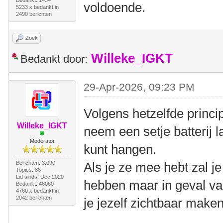
Bedankt: 1434
voldoende.
5233 x bedankt in
2490 berichten
Zoek
Willeke_IGKT
Bedankt door:
29-Apr-2026, 09:23 PM
Volgens hetzelfde princ
Willeke_IGKT
neem een setje batterij l
Moderator
kunt hangen.
Berichten: 3.090
Als je ze mee hebt zal je
Topics: 86
Lid sinds: Dec 2020
hebben maar in geval va
Bedankt: 46060
4760 x bedankt in
2042 berichten
je jezelf zichtbaar maken