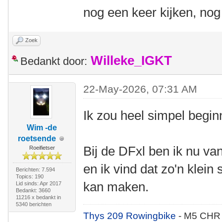
nog een keer kijken, nog
Zoek
Willeke_IGKT
Bedankt door:
22-May-2026, 07:31 AM
Ik zou heel simpel begin
Wim -de
roetsende
Bij de DFxl ben ik nu 
Roeifietser
en ik vind dat zo'n klein 
Berichten: 7.594
Topics: 190
kan maken.
Lid sinds: Apr 2017
Bedankt: 3660
11216 x bedankt in
5340 berichten
Thys 209 Rowingbike
- M5 CHR