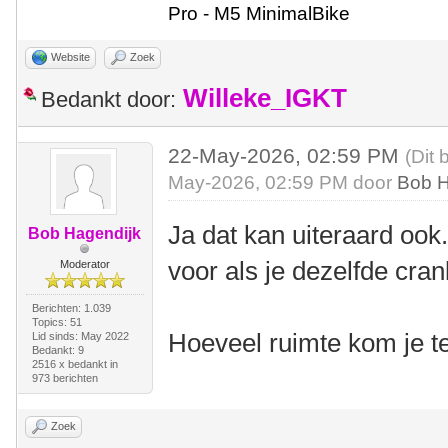
Pro - M5 MinimalBike
Website
Zoek
Willeke_IGKT
Bedankt door:
22-May-2026, 02:59 PM
(Dit 
May-2026, 02:59 PM door
Bob H
Ja dat kan uiteraard ook
Bob Hagendijk
voor als je dezelfde cran
Moderator
Berichten: 1.039
Topics: 51
Hoeveel ruimte kom je t
Lid sinds: May 2022
Bedankt: 9
2516 x bedankt in
973 berichten
Zoek