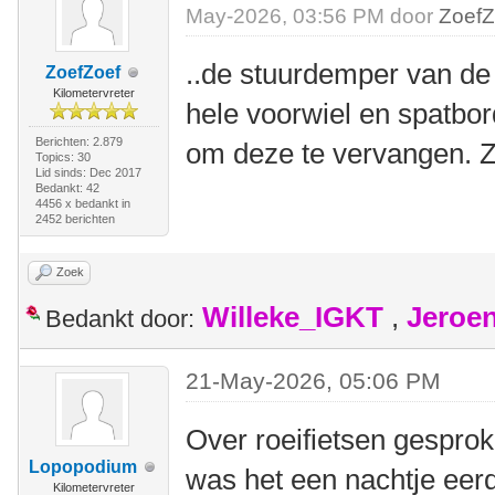
May-2026, 03:56 PM door
ZoefZ
..de stuurdemper van de 
ZoefZoef
Kilometervreter
hele voorwiel en spatbo
Berichten: 2.879
om deze te vervangen. Z
Topics: 30
Lid sinds: Dec 2017
Bedankt: 42
4456 x bedankt in
2452 berichten
Zoek
Willeke_IGKT
,
Jeroe
Bedankt door:
21-May-2026, 05:06 PM
Over roeifietsen gesprok
Lopopodium
was het een nachtje eerd
Kilometervreter