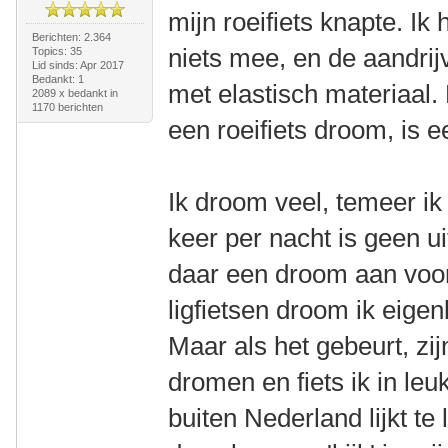
mijn roeifiets knapte. Ik
Berichten: 2.364
niets mee, en de aandrijv
Topics: 35
Lid sinds: Apr 2017
Bedankt: 1
met elastisch materiaal
2089 x bedankt in
1170 berichten
een roeifiets droom, is e
Ik droom veel, temeer ik
keer per nacht is geen uit
daar een droom aan voo
ligfietsen droom ik eigenl
Maar als het gebeurt, zijn
dromen en fiets ik in leuk
buiten Nederland lijkt te