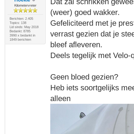
Dat zal schrikken gewees
Kilometervreter
(weer) goed wakker.
Berichten: 2.405
Gefeliciteerd met je prest
Topics: 138
Lid sinds: May 2018
Bedankt: 8785
verrast gezien dat je st
3990 x bedankt in
1849 berichten
bleef afleveren.
Deels tegelijk met Velo-
Geen bloed gezien?
Heb iets soortgelijks 
alleen