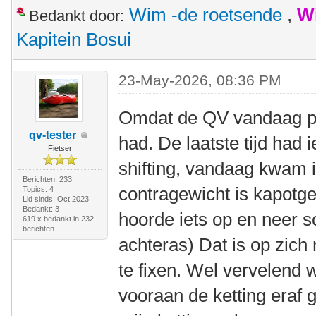
Wim -de roetsende
,
W
Bedankt door:
Kapitein Bosui
23-May-2026, 08:36 PM
Omdat de QV vandaag pr
qv-tester
had. De laatste tijd had 
Fietser
shifting, vandaag kwam 
Berichten: 233
contragewicht is kapotge
Topics: 4
Lid sinds: Oct 2023
Bedankt: 3
hoorde iets op en neer s
619 x bedankt in 232
berichten
achteras) Dat is op zich 
te fixen. Wel vervelend
vooraan de ketting eraf 