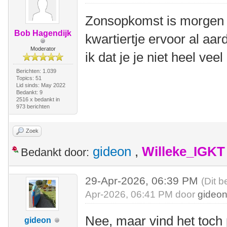
Zonsopkomst is morgen o
Bob Hagendijk
kwartiertje ervoor al aard
Moderator
ik dat je je niet heel ve
Berichten: 1.039
Topics: 51
Lid sinds: May 2022
Bedankt: 9
2516 x bedankt in
973 berichten
Zoek
gideon
,
Willeke_IGKT
Bedankt door:
29-Apr-2026, 06:39 PM
(Dit b
Apr-2026, 06:41 PM door
gideo
Nee, maar vind het toch pr
gideon