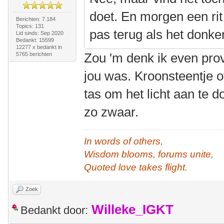
doet. En morgen een ri
Berichten: 7.184
Topics: 131
pas terug als het donke
Lid sinds: Sep 2020
Bedankt: 15599
12277 x bedankt in
Zou 'm denk ik even prov
5765 berichten
jou was. Kroonsteentje o
tas om het licht aan te 
zo zwaar.
In words of others,
Wisdom blooms, forums unite,
Quoted love takes flight.
Zoek
Willeke_IGKT
Bedankt door: