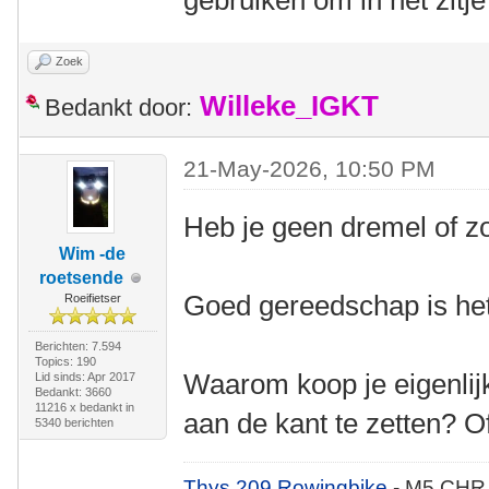
gebruiken om in het zitje
Zoek
Willeke_IGKT
Bedankt door:
21-May-2026, 10:50 PM
Heb je geen dremel of z
Wim -de
roetsende
Goed gereedschap is het
Roeifietser
Berichten: 7.594
Topics: 190
Waarom koop je eigenlij
Lid sinds: Apr 2017
Bedankt: 3660
11216 x bedankt in
aan de kant te zetten? Of
5340 berichten
Thys 209 Rowingbike
- M5 CHR