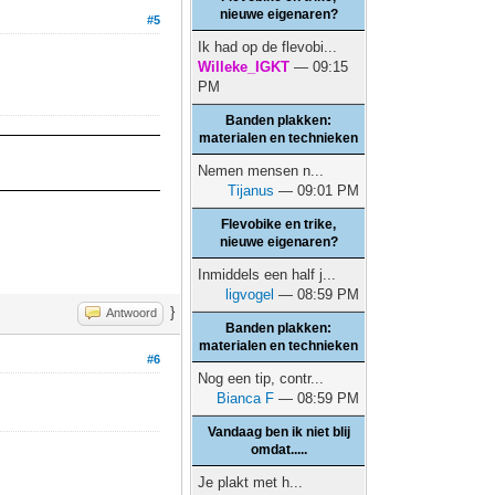
nieuwe eigenaren?
#5
Ik had op de flevobi...
Willeke_IGKT
— 09:15
PM
Banden plakken:
materialen en technieken
Nemen mensen n...
Tijanus
— 09:01 PM
Flevobike en trike,
nieuwe eigenaren?
Inmiddels een half j...
ligvogel
— 08:59 PM
}
Antwoord
Banden plakken:
materialen en technieken
#6
Nog een tip, contr...
Bianca F
— 08:59 PM
Vandaag ben ik niet blij
omdat.....
Je plakt met h...