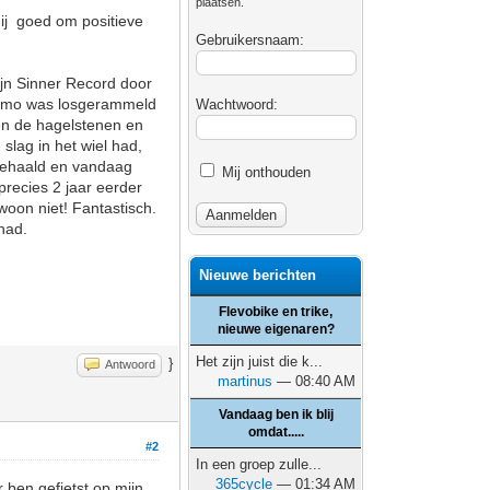
plaatsen.
mij goed om positieve
Gebruikersnaam:
ijn Sinner Record door
dynamo was losgerammeld
Wachtwoord:
en de hagelstenen en
slag in het wiel had,
pgehaald en vandaag
Mij onthouden
precies 2 jaar eerder
woon niet! Fantastisch.
had.
Nieuwe berichten
Flevobike en trike,
nieuwe eigenaren?
Het zijn juist die k...
}
Antwoord
martinus
— 08:40 AM
Vandaag ben ik blij
omdat.....
#2
In een groep zulle...
365cycle
— 01:34 AM
 ben gefietst op mijn