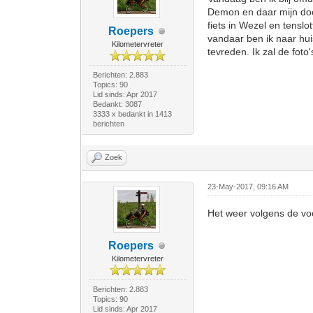
Demon en daar mijn doc
fiets in Wezel en tensl
Roepers
vandaar ben ik naar hui
Kilometervreter
tevreden. Ik zal de foto
Berichten: 2.883
Topics: 90
Lid sinds: Apr 2017
Bedankt: 3087
3333 x bedankt in 1413
berichten
Zoek
23-May-2017, 09:16 AM
Het weer volgens de voor
Roepers
Kilometervreter
Berichten: 2.883
Topics: 90
Lid sinds: Apr 2017