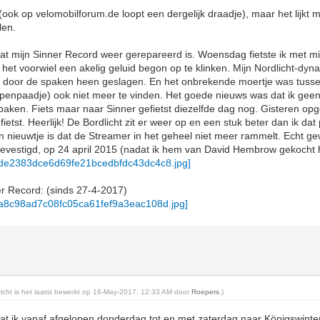
 (ook op velomobilforum.de loopt een dergelijk draadje), maar het lijkt 
len.
at mijn Sinner Record weer gerepareerd is. Woensdag fietste ik met m
t het voorwiel een akelig geluid begon op te klinken. Mijn Nordlicht-
 door de spaken heen geslagen. En het onbrekende moertje was tuss
penpaadje) ook niet meer te vinden. Het goede nieuws was dat ik geen 
paken. Fiets maar naar Sinner gefietst diezelfde dag nog. Gisteren o
tst. Heerlijk! De Bordlicht zit er weer op en een stuk beter dan ik dat 
nieuwtje is dat de Streamer in het geheel niet meer rammelt. Echt ge
 bevestigd, op 24 april 2015 (nadat ik hem van David Hembrow gekocht 
ner Record: (sinds 27-4-2017)
ericht is het laatst bewerkt op 16-May-2017, 12:33 AM door
Roepers
.)
at ik vanaf afgelopen donderdag tot en met zaterdag naar Königswinter