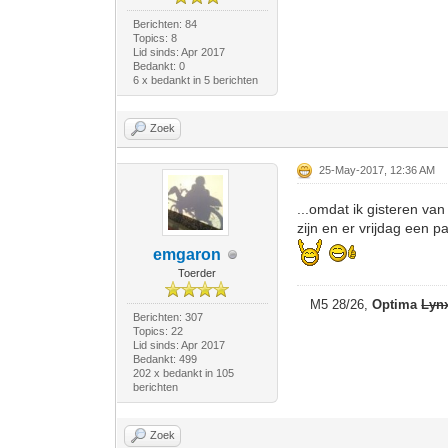
Berichten: 84
Topics: 8
Lid sinds: Apr 2017
Bedankt: 0
6 x bedankt in 5 berichten
Zoek
25-May-2017, 12:36 AM
...omdat ik gisteren va
zijn en er vrijdag een 
emgaron
Toerder
M5 28/26,
Optima
Lyn
Berichten: 307
Topics: 22
Lid sinds: Apr 2017
Bedankt: 499
202 x bedankt in 105
berichten
Zoek