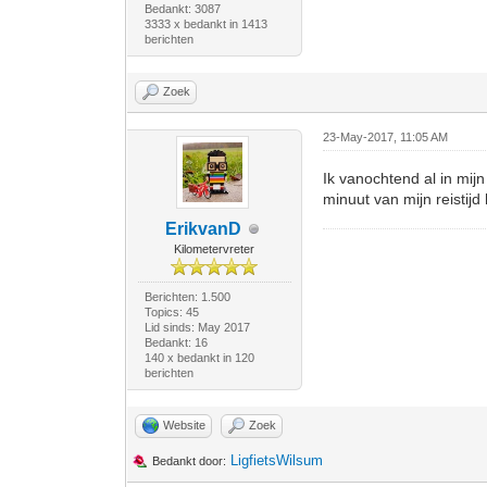
Bedankt: 3087
3333 x bedankt in 1413
berichten
Zoek
23-May-2017, 11:05 AM
Ik vanochtend al in mij
minuut van mijn reistij
ErikvanD
Kilometervreter
Berichten: 1.500
Topics: 45
Lid sinds: May 2017
Bedankt: 16
140 x bedankt in 120
berichten
Website
Zoek
LigfietsWilsum
Bedankt door: