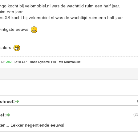
go kocht bij velomobiel.nl was de wachttijd ruim een half jaar.
uim een jaar.
stXS kocht bij velomobiel.nl was de wachttijd ruim een half jaar.
twintigste eeuws
dealers
- DF
282
- DFxl 137 - Rans Dynamik Pro - M5 MinimalBike
chreef:
ef:
(2
en... Lekker negentiende eeuws!