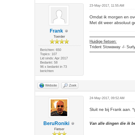
23-May-2017, 11:55 AM
Omdat ik morgen en ove
Met dit weer absoluut g
Frank
Toerder
Huidige fietsen:
Trident Stowaway -/- Surl
Berichten: 650
Topics: 107
Lid sinds: Apr 2017
Bedankt: 58
96 x bedankt in 73
berichten
Website
Zoek
24-May-2017, 09:52 AM
Sluit ne bij Frank aan. 
BeruRoniki
Van alle dingen die ik b
Fietser