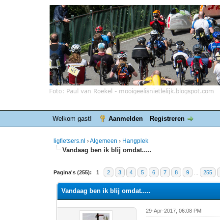
Welkom gast!
Aanmelden
Registreren
ligfietsers.nl
›
Algemeen
›
Hangplek
Vandaag ben ik blij omdat.....
8 stemmen - gemiddelde waardering is 4.25
1
2
3
4
5
Pagina's (255):
1
2
3
4
5
6
7
8
9
...
255
Vandaag ben ik blij omdat.....
29-Apr-2017, 06:08 PM