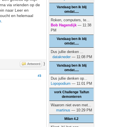
rna via vrienden op de
Vandaag ben ik blij
rein naar Leer en
omdat.....
edoucht en helemaal
Roken, computers, te...
n
.
Bob Hagendijk
— 11:38
PM
Vandaag ben ik blij
omdat.....
Dus jullie denken ...
datakneder
— 11:08 PM
}
Antwoord
Vandaag ben ik blij
omdat.....
#3
Dus jullie denken op...
Lopopodium
— 11:01 PM
vork Challenge Taifun
demonteren
Waarom niet even met...
martinus
— 10:29 PM
Milan 4.2