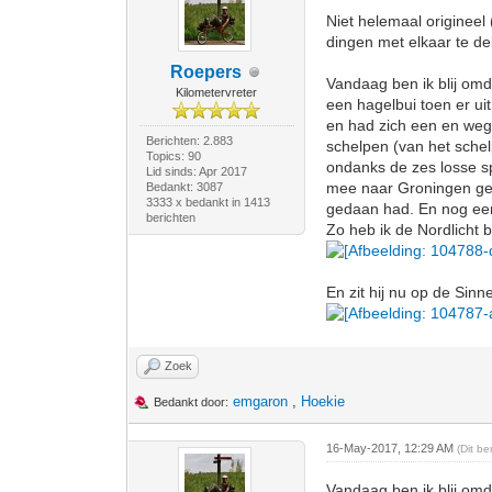
Niet helemaal origineel
dingen met elkaar te de
Roepers
Vandaag ben ik blij omd
Kilometervreter
een hagelbui toen er ui
en had zich een en weg
Berichten: 2.883
schelpen (van het schel
Topics: 90
ondanks de zes losse s
Lid sinds: Apr 2017
mee naar Groningen gefie
Bedankt: 3087
3333 x bedankt in 1413
gedaan had. En nog een 
berichten
Zo heb ik de Nordlicht
En zit hij nu op de Sin
Zoek
emgaron
,
Hoekie
Bedankt door:
16-May-2017, 12:29 AM
(Dit b
Vandaag ben ik blij omd