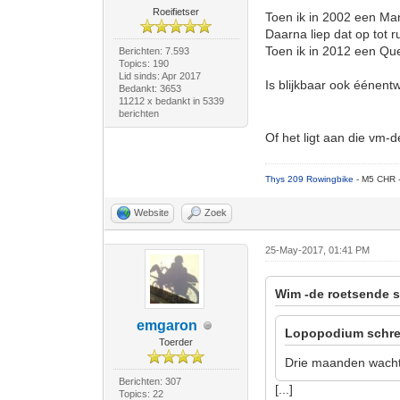
Roeifietser
Toen ik in 2002 een Man
Daarna liep dat op tot r
Toen ik in 2012 een Que
Berichten: 7.593
Topics: 190
Lid sinds: Apr 2017
Is blijkbaar ook éénen
Bedankt: 3653
11212 x bedankt in 5339
berichten
Of het ligt aan die vm-
Thys 209 Rowingbike
- M5 CHR 
Website
Zoek
25-May-2017, 01:41 PM
Wim -de roetsende s
emgaron
Lopopodium schre
Toerder
Drie maanden wacht
Berichten: 307
[...]
Topics: 22