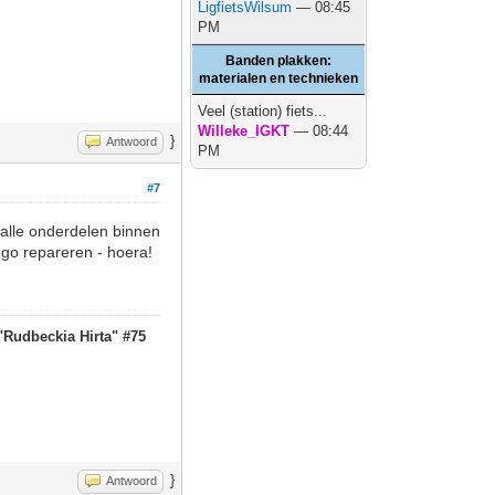
LigfietsWilsum
— 08:45
PM
Banden plakken:
materialen en technieken
Veel (station) fiets...
Willeke_IGKT
— 08:44
}
Antwoord
PM
#7
 alle onderdelen binnen
ngo repareren - hoera!
"
Rudbeckia Hirta" #75
}
Antwoord