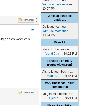
Klopt, bij het aan...
Wim -de roetsende
—
10:27 PM
Vandaag ben ik blij
}
omdat.....
Antwoord
De jeugd van teg...
#4
Wim -de roetsende
—
10:24 PM
 klikpedalen weer een
Milan 4.2
Klopt, bij het aanze...
Arend-Jan
— 10:21 PM
Flevobike en trike,
nieuwe eigenaren?
Als je knieën beginn...
martinus
— 09:35 PM
vork Challenge Taifun
demonteren
}
Antwoord
Volgen mij noemde Ch...
Tijanus
— 09:21 PM
Flevobike en trike,