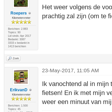
Het weer volgens de voo
Roepers
prachtig zal zijn (om te f
Kilometervreter
Berichten: 2.883
Topics: 90
Lid sinds: Apr 2017
Bedankt: 3087
3333 x bedankt in
1413 berichten
Zoek
23-May-2017, 11:05 AM
Ik vanochtend al in mijn 
ErikvanD
fietsen! En ik met mijn 
Kilometervreter
weer een minuut van mijn
Berichten: 1.500
Topics: 45