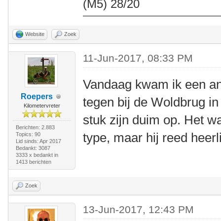
(M5) 28/20
Website
Zoek
11-Jun-2017, 08:33 PM
Vandaag kwam ik een and
Roepers
tegen bij de Woldbrug in
Kilometervreter
stuk zijn duim op. Het w
Berichten: 2.883
type, maar hij reed heerli
Topics: 90
Lid sinds: Apr 2017
Bedankt: 3087
3333 x bedankt in
1413 berichten
Zoek
13-Jun-2017, 12:43 PM