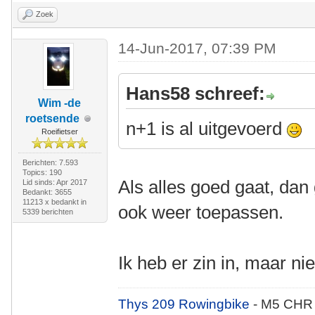
Zoek
14-Jun-2017, 07:39 PM
Hans58 schreef:
Wim -de
roetsende
n+1 is al uitgevoerd
Roeifietser
Berichten: 7.593
Topics: 190
Als alles goed gaat, dan
Lid sinds: Apr 2017
Bedankt: 3655
11213 x bedankt in
ook weer toepassen.
5339 berichten
Ik heb er zin in, maar ni
Thys 209 Rowingbike
- M5 CHR