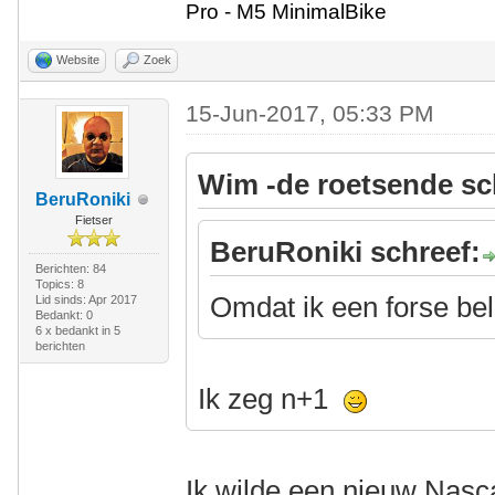
Pro - M5 MinimalBike
Website
Zoek
15-Jun-2017, 05:33 PM
Wim -de roetsende sc
BeruRoniki
Fietser
BeruRoniki schreef:
Berichten: 84
Topics: 8
Omdat ik een forse be
Lid sinds: Apr 2017
Bedankt: 0
6 x bedankt in 5
berichten
Ik zeg n+1
Ik wilde een nieuw Nas