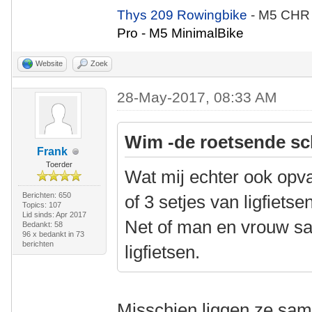
Thys 209 Rowingbike
- M5 CHR
Pro - M5 MinimalBike
Website
Zoek
28-May-2017, 08:33 AM
Wim -de roetsende sc
Frank
Toerder
Wat mij echter ook opval
Berichten: 650
of 3 setjes van ligfiets
Topics: 107
Lid sinds: Apr 2017
Net of man en vrouw sa
Bedankt: 58
96 x bedankt in 73
berichten
ligfietsen.
Misschien liggen ze sam