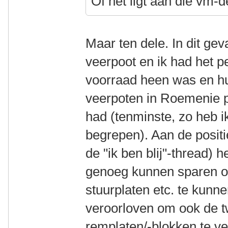
Of het ligt aan die vm-
Maar ten dele. In dit ge
veerpoot en ik had het p
voorraad heen was en hu
veerpoten in Roemenie 
had (tenminste, zo heb ik
begrepen). Aan de positi
de "ik ben blij"-thread) 
genoeg kunnen sparen 
stuurplaten etc. te kun
veroorloven om ook de 
remplaten/-blokken te ve