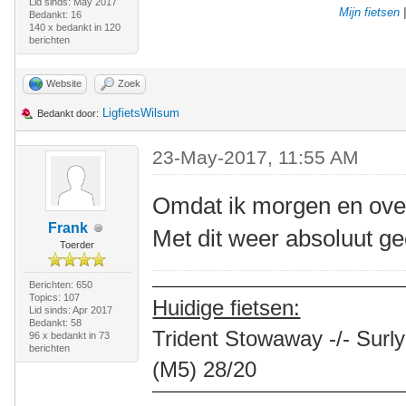
Lid sinds: May 2017
Mijn fietsen
Bedankt: 16
140 x bedankt in 120
berichten
Website
Zoek
LigfietsWilsum
Bedankt door:
23-May-2017, 11:55 AM
Omdat ik morgen en over
Frank
Met dit weer absoluut ge
Toerder
Berichten: 650
Topics: 107
Huidige fietsen:
Lid sinds: Apr 2017
Bedankt: 58
Trident Stowaway -/- Surly
96 x bedankt in 73
berichten
(M5) 28/20