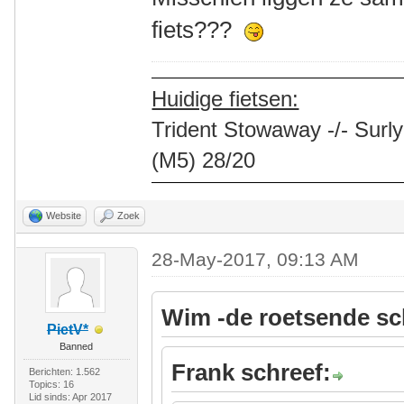
fiets???
Huidige fietsen:
Trident Stowaway -/- Surly
(M5) 28/20
Website
Zoek
28-May-2017, 09:13 AM
Wim -de roetsende sc
PietV*
Banned
Frank schreef:
Berichten: 1.562
Topics: 16
Lid sinds: Apr 2017