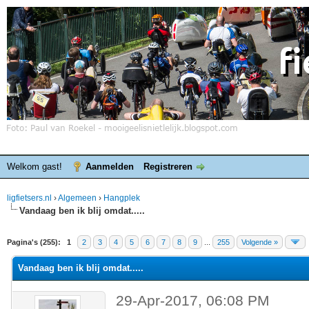
Welkom gast!
Aanmelden
Registreren
ligfietsers.nl
›
Algemeen
›
Hangplek
Vandaag ben ik blij omdat.....
elde waardering is 4.25
Pagina's (255):
1
2
3
4
5
6
7
8
9
...
255
Volgende »
Vandaag ben ik blij omdat.....
29-Apr-2017, 06:08 PM