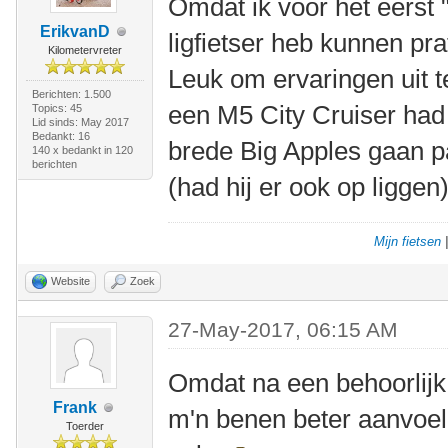
Omdat ik voor het eerst 
ErikvanD
ligfietser heb kunnen prat
Kilometervreter
Leuk om ervaringen uit t
Berichten: 1.500
een M5 City Cruiser had e
Topics: 45
Lid sinds: May 2017
Bedankt: 16
brede Big Apples gaan pa
140 x bedankt in 120
berichten
(had hij er ook op liggen)
Mijn fietsen
Website
Zoek
27-May-2017, 06:15 AM
Omdat na een behoorlijk
Frank
m'n benen beter aanvoel
Toerder