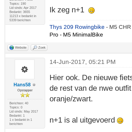
Topics: 190
Ik zeg n+1
Lid sinds: Apr 2017
Bedankt: 3655
11213 x bedankt in
5339 berichten
Thys 209 Rowingbike
- M5 CHR
Pro - M5 MinimalBike
Website
Zoek
14-Jun-2017, 05:21 PM
Hier ook. De nieuwe fiet
Hans58
de rest van de nwe outfit 
Opstapper
oranje/zwart.
Berichten: 40
Topics: 0
Lid sinds: May 2017
Bedankt: 1
n+1 is al uitgevoerd
1 x bedankt in 1
berichten