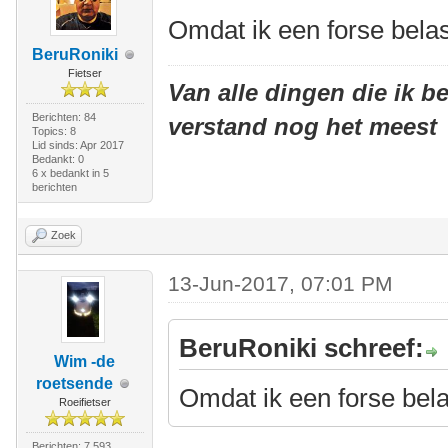
Omdat ik een forse bela
BeruRoniki
Fietser
Van alle dingen die ik be
Berichten: 84
verstand nog het meest
Topics: 8
Lid sinds: Apr 2017
Bedankt: 0
6 x bedankt in 5
berichten
Zoek
13-Jun-2017, 07:01 PM
BeruRoniki schreef:
Wim -de
roetsende
Omdat ik een forse bel
Roeifietser
Berichten: 7.593