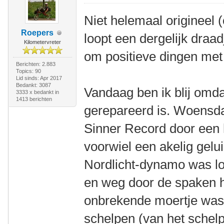
Niet helemaal origineel 
Roepers
loopt een dergelijk draad
Kilometervreter
om positieve dingen met 
Berichten: 2.883
Topics: 90
Lid sinds: Apr 2017
Bedankt: 3087
Vandaag ben ik blij omd
3333 x bedankt in
1413 berichten
gerepareerd is. Woensdag
Sinner Record door een h
voorwiel een akelig gelu
Nordlicht-dynamo was l
en weg door de spaken 
onbrekende moertje was
schelpen (van het schel