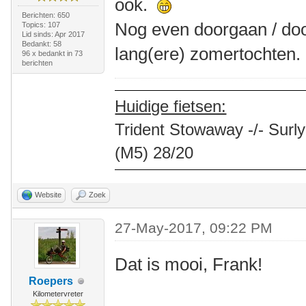
ook.
Berichten: 650
Nog even doorgaan / door
Topics: 107
Lid sinds: Apr 2017
Bedankt: 58
lang(ere) zomertochten.
96 x bedankt in 73
berichten
Huidige fietsen:
Trident Stowaway -/- Surly
(M5) 28/20
Website
Zoek
27-May-2017, 09:22 PM
Dat is mooi, Frank!
Roepers
Kilometervreter