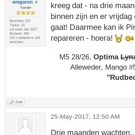
emgaron
kreeg dat - na drie maa
Toerder
binnen zijn en er vrijdag
Berichten: 307
gaat! Daarmee kan ik Pi
Topics: 22
Lid sinds: Apr 2017
Bedankt: 499
repareren - hoera!
202 x bedankt in 105
berichten
M5 28/26,
Optima
Lyn
Alleweder, Mango #
"
Rudbec
Zoek
25-May-2017, 12:50 AM
Drie maanden wachten..