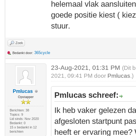
helemaal vlak aansluiten
goede positie kiest ( ki
stuur.
Zoek
365cycle
Bedankt door:
23-Aug-2021, 01:31 PM
(Dit 
2021, 09:41 PM door
Pmlucas
.)
Pmlucas
Pmlucas schreef:
Opstapper
Ik heb vaker gelezen da
Berichten: 38
Topics: 9
afgesloten startpunt pa
Lid sinds: Nov 2020
Bedankt: 0
15 x bedankt in 12
heeft er ervaring mee? 
berichten