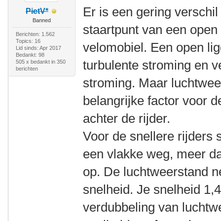
Er is een gering verschi
PietV*
Banned
staartpunt van een open 
Berichten: 1.562
Topics: 16
velomobiel. Een open li
Lid sinds: Apr 2017
Bedankt: 98
turbulente stroming en 
505 x bedankt in 350
berichten
stroming. Maar luchtweers
belangrijke factor voor d
achter de rijder.
Voor de snellere rijders 
een vlakke weg, meer d
op. De luchtweerstand n
snelheid. Je snelheid 1,
verdubbeling van luchtw