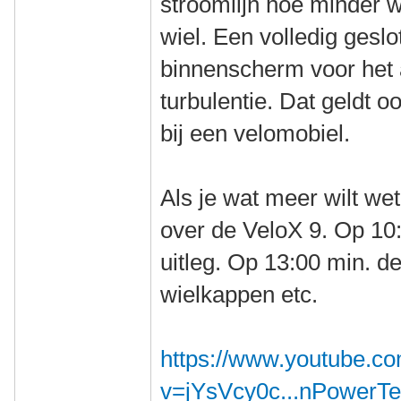
stroomlijn hoe minder 
wiel. Een volledig gesl
binnenscherm voor het a
turbulentie. Dat geldt o
bij een velomobiel.
Als je wat meer wilt wet
over de VeloX 9. Op 10:
uitleg. Op 13:00 min. d
wielkappen etc.
https://www.youtube.c
v=jYsVcy0c...nPowerT