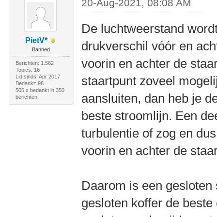
20-Aug-2021, 08:08 AM
De luchtweerstand wordt
PietV*
drukverschil vóór en acht
Banned
voorin en achter de staar
Berichten: 1.562
Topics: 16
Lid sinds: Apr 2017
staartpunt zoveel mogeli
Bedankt: 98
505 x bedankt in 350
aansluiten, dan heb je de
berichten
beste stroomlijn. Een de
turbulentie of zog en du
voorin en achter de staar
Daarom is een gesloten 
gesloten koffer de beste