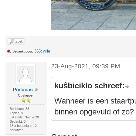
Zoek
365cycle
Bedankt door:
23-Aug-2021, 09:39 PM
kuŝbiciklo schreef:
Pmlucas
Opstapper
Wanneer is een staartpu
Berichten: 38
binnen opgevuld of zo?
Topics: 9
Lid sinds: Nov 2020
Bedankt: 0
15 x bedankt in 12
berichten