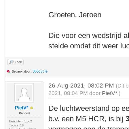
Groeten, Jeroen
Die voor een wedstrijd alt
stelde omdat dit weer lu
Zoek
365cycle
Bedankt door:
26-Aug-2021, 08:02 PM
(Dit 
2021, 08:04 PM door
PietV*
.)
De luchtweerstand op ee
PietV*
Banned
b.v. een M5 HCR, is bij
Berichten: 1.562
Topics: 16