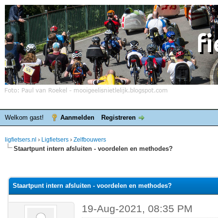
Welkom gast!
Aanmelden
Registreren
ligfietsers.nl
›
Ligfietsers
›
Zelfbouwers
Staartpunt intern afsluiten - voordelen en methodes?
elde waardering is 0
Staartpunt intern afsluiten - voordelen en methodes?
19-Aug-2021, 08:35 PM