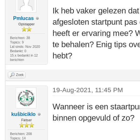
Ik heb vaker gelezen dat
Pmlucas
afgesloten startpunt pas
Opstapper
heeft er ervaring mee? 
Berichten: 38
te behalen? Enig tips ov
Topics: 9
Lid sinds: Nov 2020
Bedankt: 0
hebt?
15 x bedankt in 12
berichten
Zoek
19-Aug-2021, 11:45 PM
Wanneer is een staartpun
kuŝbiciklo
binnen opgevuld of zo?
Fietser
Berichten: 208
Topics: 14