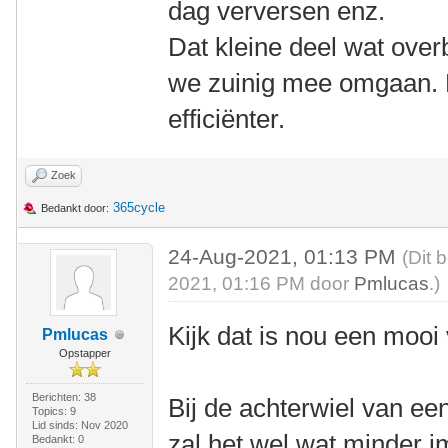
dag verversen enz.
Dat kleine deel wat over
we zuinig mee omgaan. D
efficiënter.
Zoek
365cycle
Bedankt door:
24-Aug-2021, 01:13 PM
(Dit 
2021, 01:16 PM door
Pmlucas
.)
Kijk dat is nou een mooi
Pmlucas
Opstapper
Berichten: 38
Bij de achterwiel van ee
Topics: 9
Lid sinds: Nov 2020
zal het wel wat minder 
Bedankt: 0