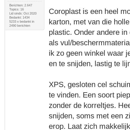
Berichten: 2.647
Coroplast is een heel m
Topics: 16
Lid sinds: Oct 2020
Bedankt: 1434
karton, met van die holl
5233 x bedankt in
2490 berichten
plastic. Onder andere in
als vul/beschermmateria
ik zo geen winkel waar j
en te snijden, lastig te li
XPS, gesloten cel schuim
te vinden. Een soort pie
zonder de korreltjes. He
snijden, soms met een zil
erop. Laat zich makkelijk