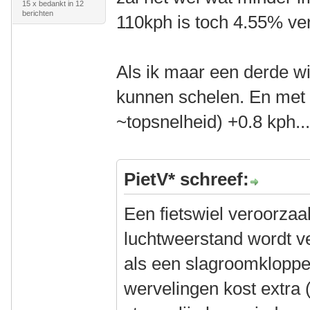
15 x bedankt in 12
berichten
110kph is toch 4.55% ve
Als ik maar een derde w
kunnen schelen. En met 
~topsnelheid) +0.8 kph...
PietV* schreef:
Een fietswiel veroorzaak
luchtweerstand wordt ve
als een slagroomklopper
wervelingen kost extra 