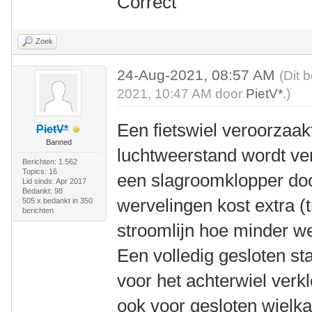
Correct
Zoek
24-Aug-2021, 08:57 AM
(Dit 
2021, 10:47 AM door
PietV*
.)
Een fietswiel veroorzaakt
PietV*
Banned
luchtweerstand wordt ver
Berichten: 1.562
Topics: 16
een slagroomklopper doo
Lid sinds: Apr 2017
Bedankt: 98
wervelingen kost extra (
505 x bedankt in 350
berichten
stroomlijn hoe minder we
Een volledig gesloten s
voor het achterwiel verkle
ook voor gesloten wielka