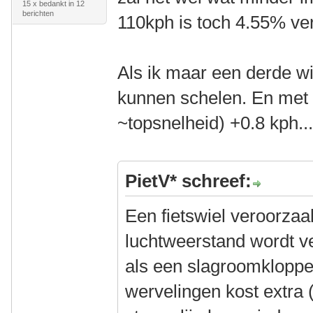
15 x bedankt in 12
berichten
110kph is toch 4.55% ve
Als ik maar een derde w
kunnen schelen. En met 
~topsnelheid) +0.8 kph...
PietV* schreef:
Een fietswiel veroorzaak
luchtweerstand wordt ve
als een slagroomklopper
wervelingen kost extra 