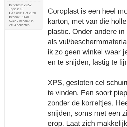
Berichten: 2.652
Coroplast is een heel m
Topics: 16
Lid sinds: Oct 2020
Bedankt: 1440
karton, met van die holl
5242 x bedankt in
2494 berichten
plastic. Onder andere in
als vul/beschermmateria
ik zo geen winkel waar j
en te snijden, lastig te li
XPS, gesloten cel schuim
te vinden. Een soort pie
zonder de korreltjes. He
snijden, soms met een zil
erop. Laat zich makkelijk