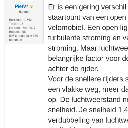
Er is een gering verschi
PietV*
Banned
staartpunt van een open 
Berichten: 1.562
Topics: 16
velomobiel. Een open li
Lid sinds: Apr 2017
Bedankt: 98
turbulente stroming en 
505 x bedankt in 350
berichten
stroming. Maar luchtweers
belangrijke factor voor d
achter de rijder.
Voor de snellere rijders 
een vlakke weg, meer d
op. De luchtweerstand n
snelheid. Je snelheid 1,
verdubbeling van luchtw