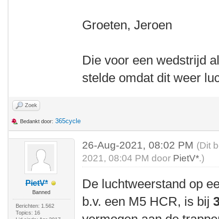
Groeten, Jeroen
Die voor een wedstrijd alt
stelde omdat dit weer lu
Zoek
365cycle
Bedankt door:
26-Aug-2021, 08:02 PM
(Dit 
2021, 08:04 PM door
PietV*
.)
De luchtweerstand op ee
PietV*
Banned
b.v. een M5 HCR, is bij
Berichten: 1.562
Topics: 16