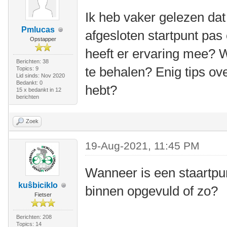
Ik heb vaker gelezen dat
Pmlucas
afgesloten startpunt pas
Opstapper
heeft er ervaring mee? 
Berichten: 38
te behalen? Enig tips ov
Topics: 9
Lid sinds: Nov 2020
Bedankt: 0
hebt?
15 x bedankt in 12
berichten
Zoek
19-Aug-2021, 11:45 PM
Wanneer is een staartpun
kuŝbiciklo
binnen opgevuld of zo?
Fietser
Berichten: 208
Topics: 14