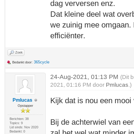
dag verversen enz.
Dat kleine deel wat over
we zuinig mee omgaan. D
efficiënter.
Zoek
365cycle
Bedankt door:
24-Aug-2021, 01:13 PM
(Dit 
2021, 01:16 PM door
Pmlucas
.)
Kijk dat is nou een mooi
Pmlucas
Opstapper
Berichten: 38
Bij de achterwiel van ee
Topics: 9
Lid sinds: Nov 2020
zal het wel wat minder 
Bedankt: 0