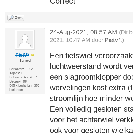
Correct
Zoek
24-Aug-2021, 08:57 AM
(Dit 
2021, 10:47 AM door
PietV*
.)
Een fietswiel veroorzaakt
PietV*
Banned
luchtweerstand wordt ver
Berichten: 1.562
Topics: 16
een slagroomklopper doo
Lid sinds: Apr 2017
Bedankt: 98
wervelingen kost extra (
505 x bedankt in 350
berichten
stroomlijn hoe minder we
Een volledig gesloten s
voor het achterwiel verkle
ook voor gesloten wielka