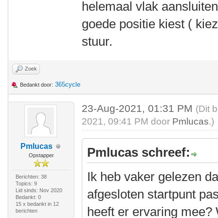
helemaal vlak aansluiten
goede positie kiest ( ki
stuur.
Zoek
365cycle
Bedankt door:
23-Aug-2021, 01:31 PM
(Dit 
2021, 09:41 PM door
Pmlucas
.)
Pmlucas
Pmlucas schreef:
Opstapper
Ik heb vaker gelezen da
Berichten: 38
Topics: 9
afgesloten startpunt pa
Lid sinds: Nov 2020
Bedankt: 0
15 x bedankt in 12
heeft er ervaring mee? 
berichten