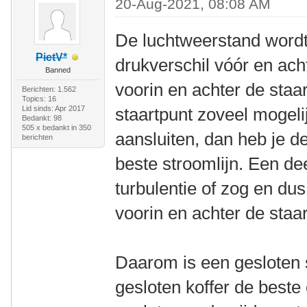
20-Aug-2021, 08:08 AM
De luchtweerstand wordt
PietV*
drukverschil vóór en acht
Banned
voorin en achter de staar
Berichten: 1.562
Topics: 16
Lid sinds: Apr 2017
staartpunt zoveel mogeli
Bedankt: 98
505 x bedankt in 350
aansluiten, dan heb je de
berichten
beste stroomlijn. Een de
turbulentie of zog en du
voorin en achter de staar
Daarom is een gesloten 
gesloten koffer de beste