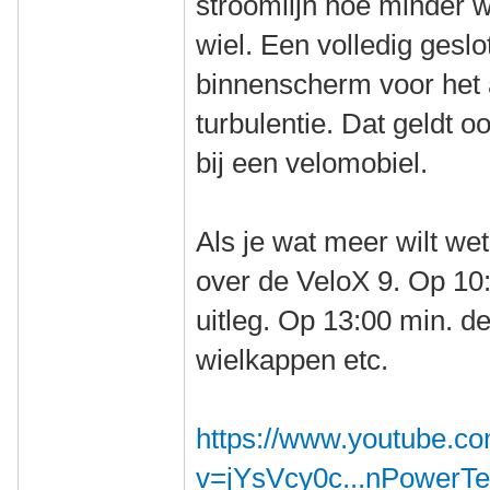
stroomlijn hoe minder 
wiel. Een volledig gesl
binnenscherm voor het a
turbulentie. Dat geldt o
bij een velomobiel.
Als je wat meer wilt wet
over de VeloX 9. Op 10:
uitleg. Op 13:00 min. d
wielkappen etc.
https://www.youtube.c
v=jYsVcy0c...nPowerT