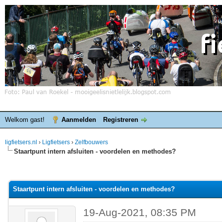
Welkom gast!
Aanmelden
Registreren
ligfietsers.nl
›
Ligfietsers
›
Zelfbouwers
Staartpunt intern afsluiten - voordelen en methodes?
elde waardering is 0
Staartpunt intern afsluiten - voordelen en methodes?
19-Aug-2021, 08:35 PM