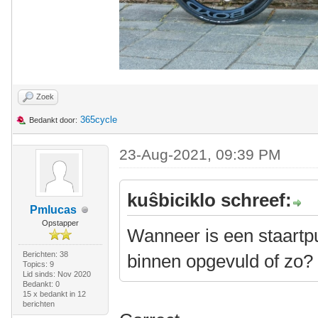
Zoek
365cycle
Bedankt door:
23-Aug-2021, 09:39 PM
kuŝbiciklo schreef:
Pmlucas
Opstapper
Wanneer is een staartpu
Berichten: 38
binnen opgevuld of zo?
Topics: 9
Lid sinds: Nov 2020
Bedankt: 0
15 x bedankt in 12
berichten