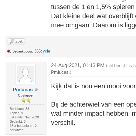
tussen de 1 en 1,5% spieren
Dat kleine deel wat overblij
mee omgaan. Daarom is liggen
Zoek
365cycle
Bedankt door:
24-Aug-2021, 01:13 PM
(Dit bericht is
Pmlucas
.)
Kijk dat is nou een mooi voo
Pmlucas
Opstapper
Bij de achterwiel van een ope
Berichten: 38
wat minder impact hebben, m
Topics: 9
Lid sinds: Nov 2020
verschil.
Bedankt: 0
15 x bedankt in 12
berichten