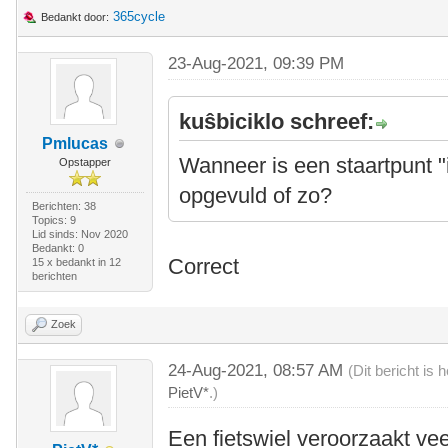
365cycle
Bedankt door:
23-Aug-2021, 09:39 PM
kuŝbiciklo schreef:
Pmlucas
Wanneer is een staartpunt "
Opstapper
opgevuld of zo?
Berichten: 38
Topics: 9
Lid sinds: Nov 2020
Bedankt: 0
Correct
15 x bedankt in 12
berichten
Zoek
24-Aug-2021, 08:57 AM
(Dit bericht is
PietV*
.)
Een fietswiel veroorzaakt vee