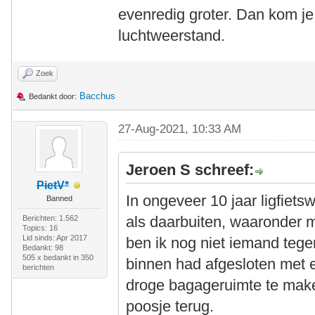
evenredig groter. Dan kom je 
luchtweerstand.
Zoek
Bacchus
Bedankt door:
27-Aug-2021, 10:33 AM
Jeroen S schreef:
PietV*
In ongeveer 10 jaar ligfiets
Banned
als daarbuiten, waaronder
Berichten: 1.562
Topics: 16
Lid sinds: Apr 2017
ben ik nog niet iemand tege
Bedankt: 98
505 x bedankt in 350
binnen had afgesloten met
berichten
droge bagageruimte te make
poosje terug.