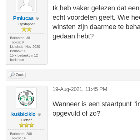
Ik heb vaker gelezen dat een 
echt voordelen geeft. Wie he
Pmlucas
Opstapper
winsten zijn daarmee te beha
gedaan hebt?
Berichten: 38
Topics: 9
Lid sinds: Nov 2020
Bedankt: 0
15 x bedankt in 12
berichten
Zoek
19-Aug-2021, 11:45 PM
Wanneer is een staartpunt "i
opgevuld of zo?
kuŝbiciklo
Fietser
Berichten: 208
Topics: 14