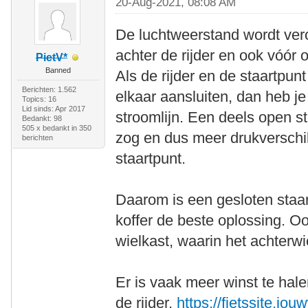
20-Aug-2021, 08:08 AM
De luchtweerstand wordt vero
achter de rijder en ook vóór o
PietV*
Banned
Als de rijder en de staartpun
Berichten: 1.562
elkaar aansluiten, dan heb je
Topics: 16
Lid sinds: Apr 2017
stroomlijn. Een deels open st
Bedankt: 98
505 x bedankt in 350
zog en dus meer drukverschil
berichten
staartpunt.
Daarom is een gesloten staa
koffer de beste oplossing. O
wielkast, waarin het achterwie
Er is vaak meer winst te hale
de rijder.
https://fietssite.jou