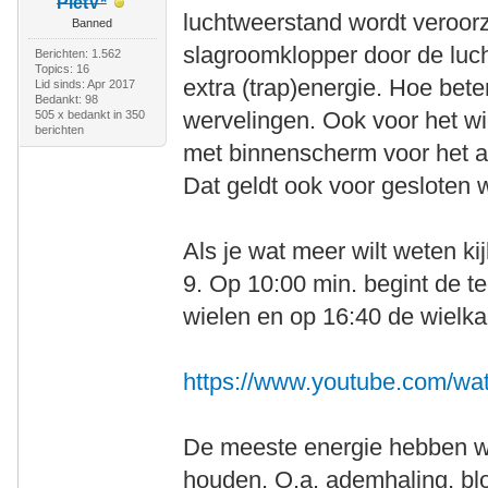
PietV*
luchtweerstand wordt veroorz
Banned
slagroomklopper door de luch
Berichten: 1.562
Topics: 16
extra (trap)energie. Hoe bete
Lid sinds: Apr 2017
Bedankt: 98
wervelingen. Ook voor het wi
505 x bedankt in 350
berichten
met binnenscherm voor het ach
Dat geldt ook voor gesloten w
Als je wat meer wilt weten ki
9. Op 10:00 min. begint de t
wielen en op 16:40 de wielka
https://www.youtube.com/w
De meeste energie hebben we 
houden. O.a. ademhaling, bl