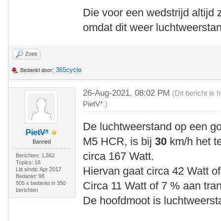
Die voor een wedstrijd altijd 
omdat dit weer luchtweerstan
Zoek
365cycle
Bedankt door:
26-Aug-2021, 08:02 PM
(Dit bericht is
PietV*
.)
De luchtweerstand op een goe
PietV*
M5 HCR, is bij
30
km/h het t
Banned
circa 167 Watt.
Berichten: 1.562
Topics: 16
Hiervan gaat circa 42 Watt o
Lid sinds: Apr 2017
Bedankt: 98
Circa 11 Watt of 7 % aan tra
505 x bedankt in 350
berichten
De hoofdmoot is luchtweersta