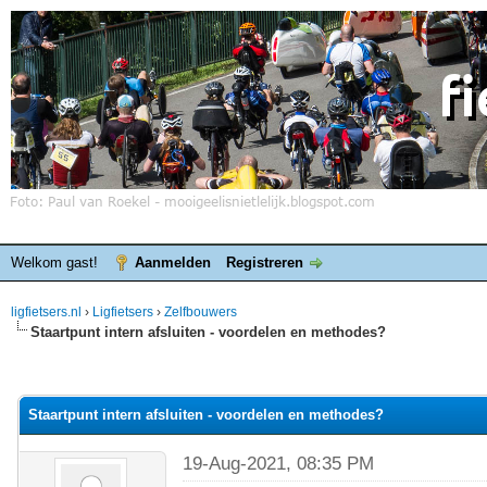
Welkom gast!
Aanmelden
Registreren
ligfietsers.nl
›
Ligfietsers
›
Zelfbouwers
Staartpunt intern afsluiten - voordelen en methodes?
elde waardering is 0
Staartpunt intern afsluiten - voordelen en methodes?
19-Aug-2021, 08:35 PM