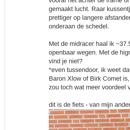
vooraf net achter de frame on
gemaakt lucht. Raar kussent
prettiger op langere afstanden
onderaan de schedel.
Met de midracer haal ik ~37
openbaar wegen. Met de higra
vind je niet?
*even tussendoor, ik weet da
Baron Xlow of Birk Comet is, 
zou toch wat meer voordeel 
dit is de fiets - van mijn and