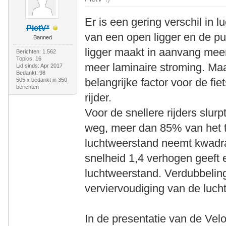
Er is een gering verschil in 
PietV*
van een open ligger en de p
Banned
ligger maakt in aanvang meer
Berichten: 1.562
Topics: 16
meer laminaire stroming. Maar
Lid sinds: Apr 2017
Bedankt: 98
belangrijke factor voor de fie
505 x bedankt in 350
berichten
rijder.
Voor de snellere rijders slur
weg, meer dan 85% van het 
luchtweerstand neemt kwadra
snelheid 1,4 verhogen geeft
luchtweerstand. Verdubbeling
verviervoudiging van de luch
In de presentatie van de Velo