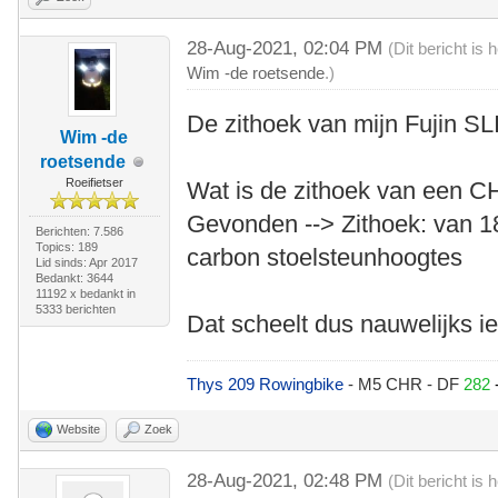
28-Aug-2021, 02:04 PM
(Dit bericht is
Wim -de roetsende
.)
De zithoek van mijn Fujin SLI
Wim -de
roetsende
Roeifietser
Wat is de zithoek van een 
Gevonden --> Zithoek: van 18
Berichten: 7.586
Topics: 189
carbon stoelsteunhoogtes
Lid sinds: Apr 2017
Bedankt: 3644
11192 x bedankt in
5333 berichten
Dat scheelt dus nauwelijks ie
Thys 209 Rowingbike
- M5 CHR - DF
282
Website
Zoek
28-Aug-2021, 02:48 PM
(Dit bericht is