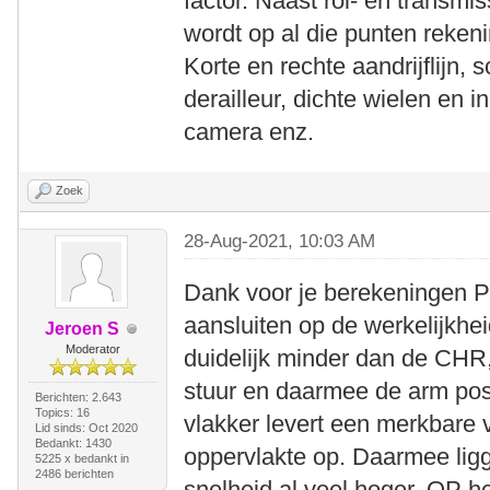
factor. Naast rol- en transmi
wordt op al die punten reke
Korte en rechte aandrijflijn, 
derailleur, dichte wielen en 
camera enz.
Zoek
28-Aug-2021, 10:03 AM
Dank voor je berekeningen Pi
aansluiten op de werkelijkhe
Jeroen S
Moderator
duidelijk minder dan de CHR,
stuur en daarmee de arm posi
Berichten: 2.643
Topics: 16
vlakker levert een merkbare v
Lid sinds: Oct 2020
Bedankt: 1430
oppervlakte op. Daarmee lig
5225 x bedankt in
2486 berichten
snelheid al veel hoger. OP h