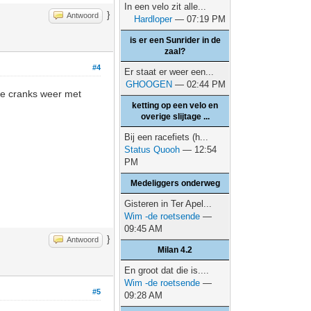
In een velo zit alle...
}
Antwoord
Hardloper
— 07:19 PM
is er een Sunrider in de
zaal?
#4
Er staat er weer een...
GHOOGEN
— 02:44 PM
de cranks weer met
ketting op een velo en
overige slijtage ...
Bij een racefiets (h...
Status Quooh
— 12:54
PM
Medeliggers onderweg
Gisteren in Ter Apel...
Wim -de roetsende
—
09:45 AM
}
Antwoord
Milan 4.2
En groot dat die is....
Wim -de roetsende
—
#5
09:28 AM