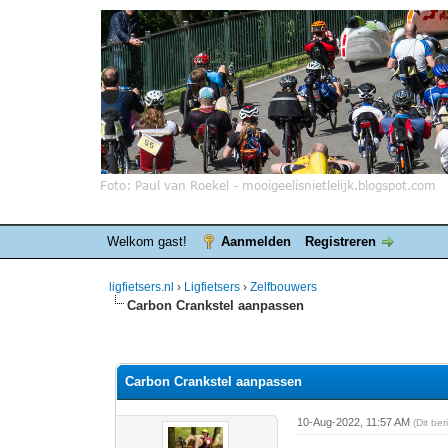
Welkom gast!
Aanmelden
Registreren
ligfietsers.nl
›
Ligfietsers
›
Zelfbouwers
Carbon Crankstel aanpassen
0 stemmen - gemiddelde waardering is 0
1
2
3
4
5
Carbon Crankstel aanpassen
10-Aug-2022, 11:57 AM
(Dit be