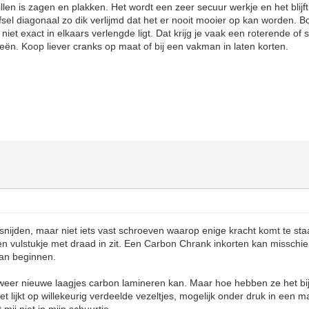
illen is zagen en plakken. Het wordt een zeer secuur werkje en het blijf
fsel diagonaal zo dik verlijmd dat het er nooit mooier op kan worden. B
 niet exact in elkaars verlengde ligt. Dat krijg je vaak een roterende of
knieën. Koop liever cranks op maat of bij een vakman in laten korten.
snijden, maar niet iets vast schroeven waarop enige kracht komt te staa
en vulstukje met draad in zit. Een Carbon Chrank inkorten kan misschi
aan beginnen.
weer nieuwe laagjes carbon lamineren kan. Maar hoe hebben ze het bi
t lijkt op willekeurig verdeelde vezeltjes, mogelijk onder druk in een 