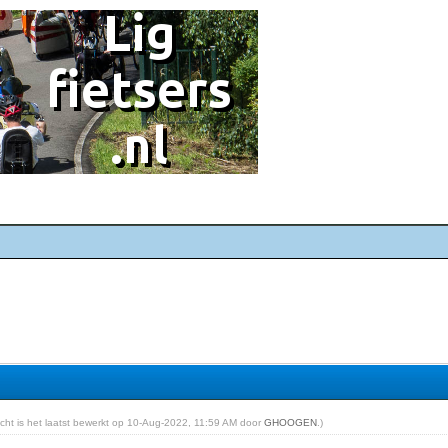
richt is het laatst bewerkt op 10-Aug-2022, 11:59 AM door
GHOOGEN
.)