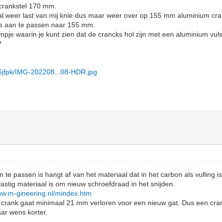
rankstel 170 mm.
 al weer last van mij knie dus maar weer over op 155 mm aluminium cra
´s aan te passen naar 155 mm.
ilmpje waarin je kunt zien dat de crancks hol zijn met een aluminium vul
?
x6jfpk/IMG-202208...08-HDR.jpg
 te passen is hangt af van het materiaal dat in het carbon als vulling i
lastig materiaal is om nieuw schroefdraad in het snijden.
www.m-gineering.nl/mindex.htm
en crank gaat minimaal 21 mm verloren voor een nieuw gat. Dus een c
ar wens korter.