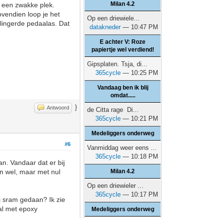
Milan 4.2
t een zwakke plek.
ovendien loop je het
Op een driewiele...
 slingerde pedaalas. Dat
datakneder
— 10:47 PM
E achter V: Roze
papiertje wel verdiend!
Gipsplaten. Tsja, di...
365cycle
— 10:25 PM
Vandaag ben ik blij
omdat.....
}
Antwoord
de Citta rage Di...
365cycle
— 10:21 PM
Medeliggers onderweg
#6
Vanmiddag weer eens ...
365cycle
— 10:18 PM
n. Vandaar dat er bij
en wel, maar met nul
Milan 4.2
Op een driewieler ...
365cycle
— 10:17 PM
j sram gedaan? Ik zie
mal met epoxy
Medeliggers onderweg