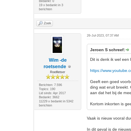
Bedankt: 0
19 x bedankt in 3
berichten
Zoek
26-Jul-2023, 07:37 AM
Jeroen S schreef:
Dit is denk ik wel een l
Wim -de
roetsende
https://www.youtube
Roeifietser
Geeft een goed voorbe
Berichten: 7.596
ding wat eruit breekt. 
Topics: 190
aan dat het bij de mee
Lid sinds: Apr 2017
Bedankt: 3662
11229 x bedankt in 5342
Kortom inkorten is geen
berichten
Vaak is nieuw vooral duu
In dit geval is de nieuw