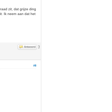
ad zit, dat grijze ding
zit. Ik neem aan dat het
}
Antwoord
#8