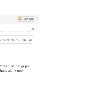
}
Antwoord
#9
(26-Dec-2022, 01:56 PM)
raad zit, dat grijze
chanc zit. Ik neem