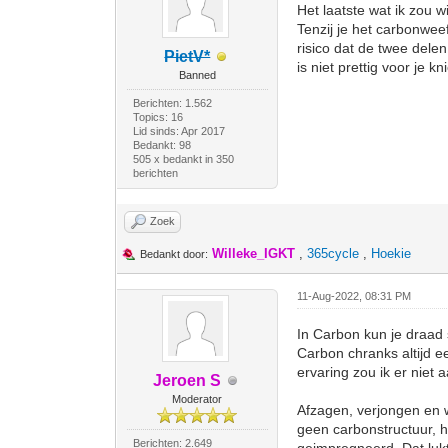
Het laatste wat ik zou w
Tenzij je het carbonwee
risico dat de twee delen
PietV*
is niet prettig voor je 
Banned
Berichten: 1.562
Topics: 16
Lid sinds: Apr 2017
Bedankt: 98
505 x bedankt in 350
berichten
Zoek
Willeke_IGKT
,
365cycle
,
Hoekie
Bedankt door:
11-Aug-2022, 08:31 PM
In Carbon kun je draad 
Carbon chranks altijd e
ervaring zou ik er niet 
Jeroen S
Moderator
Afzagen, verjongen en 
geen carbonstructuur, he
Berichten: 2.649