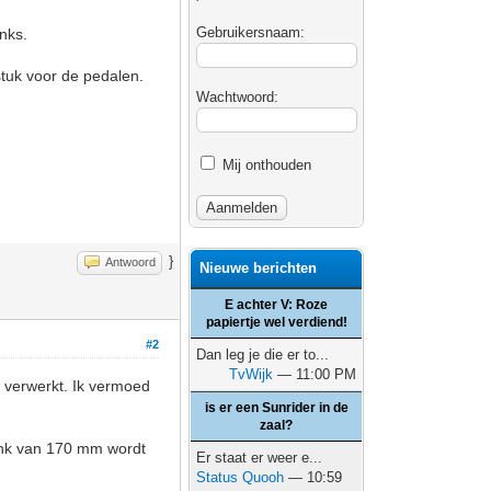
Gebruikersnaam:
nks.
stuk voor de pedalen.
Wachtwoord:
Mij onthouden
}
Antwoord
Nieuwe berichten
E achter V: Roze
papiertje wel verdiend!
#2
Dan leg je die er to...
TvWijk
— 11:00 PM
s verwerkt. Ik vermoed
is er een Sunrider in de
zaal?
rank van 170 mm wordt
Er staat er weer e...
Status Quooh
— 10:59