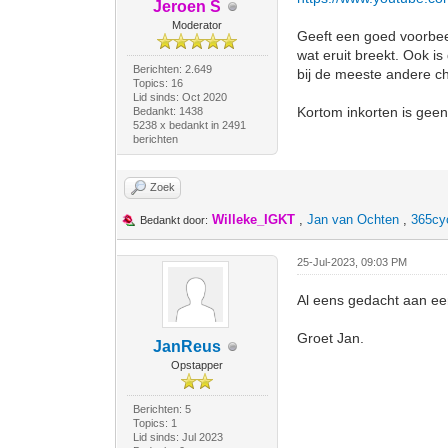
Jeroen S
Moderator
Geeft een goed voorbeel
wat eruit breekt. Ook is
Berichten: 2.649
bij de meeste andere ch
Topics: 16
Lid sinds: Oct 2020
Kortom inkorten is geen o
Bedankt: 1438
5238 x bedankt in 2491
berichten
Zoek
Willeke_IGKT
,
Jan van Ochten
,
365cy
Bedankt door:
25-Jul-2023, 09:03 PM
Al eens gedacht aan ee
Groet Jan.
JanReus
Opstapper
Berichten: 5
Topics: 1
Lid sinds: Jul 2023