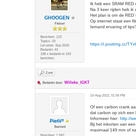
Ik heb een SRAM RED c
Na 3 keer rijden heb ik
Het plan is om de RED
GHOOGEN
Op internet staat een f
Fietser
Iemand ervaring of tips
Berichten: 123
Topics: 20
https://i.postimg.cc/TY
Lid sinds: Sep 2020
Bedankt: 43
198 x bedankt in 103
berichten
Zoek
Willeke_IGKT
Bedankt door:
10-Aug-2022, 01:56 PM
Of een carbon crank aan
dat carbon op zich een 
Informeer hier:
http://
PietV*
Bij het inkorten van e
Banned
maximaal 149 mm of na
Berichten: 1.562