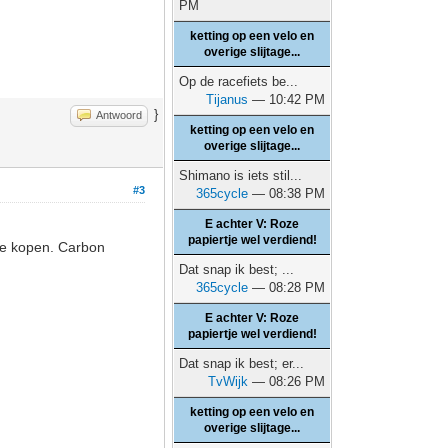
PM
ketting op een velo en
overige slijtage...
Op de racefiets be...
Tijanus
— 10:42 PM
}
Antwoord
ketting op een velo en
overige slijtage...
Shimano is iets stil...
#3
365cycle
— 08:38 PM
E achter V: Roze
papiertje wel verdiend!
te kopen. Carbon
Dat snap ik best; ...
365cycle
— 08:28 PM
E achter V: Roze
papiertje wel verdiend!
Dat snap ik best; er...
TvWijk
— 08:26 PM
ketting op een velo en
overige slijtage...