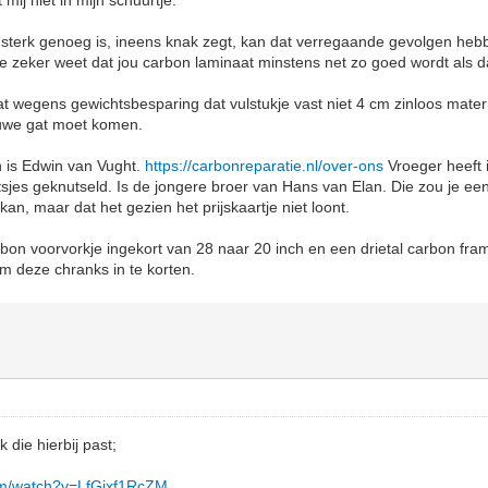
mij niet in mijn schuurtje.
t sterk genoeg is, ineens knak zegt, kan dat verregaande gevolgen heb
je zeker weet dat jou carbon laminaat minstens net zo goed wordt als 
at wegens gewichtsbesparing dat vulstukje vast niet 4 cm zinloos mater
euwe gat moet komen.
n is Edwin van Vught.
https://carbonreparatie.nl/over-ons
Vroeger heeft 
etsjes geknutseld. Is de jongere broer van Hans van Elan. Die zou je ee
kan, maar dat het gezien het prijskaartje niet loont.
bon voorvorkje ingekort van 28 naar 20 inch en een drietal carbon fr
m deze chranks in te korten.
k die hierbij past;
om/watch?v=LfGjxf1RcZM