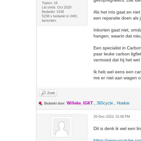
geimpregneerd. Dat lukt 
Topics: 16
Lid sinds: Oct 2020
Als het mis gaat en nie
Bedankt: 1438
5238 x bedankt in 2491
een reparatie doen als 
berichten
Inkorten gaat niet, omd
hangen, waarin dat ni
Een specialist in Carbo
paar leuke carbon ligfi
vermoed dat hij het wel 
Ik heb wel eens een car
me er niet aan wagen o
Zoek
Willeke_IGKT
,
365cycle
,
Hoekie
Bedankt door:
26-Dec-2022, 01:56 PM
Dit is denk ik wel een lin
https://www.youtube.c