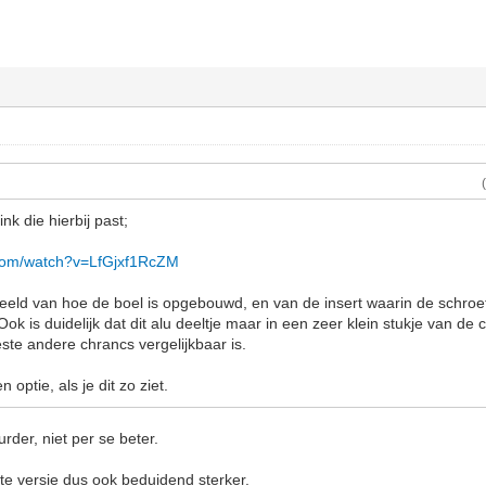
ink die hierbij past;
.com/watch?v=LfGjxf1RcZM
eld van hoe de boel is opgebouwd, en van de insert waarin de schroefd
Ook is duidelijk dat dit alu deeltje maar in een zeer klein stukje van de 
ste andere chrancs vergelijkbaar is.
 optie, als je dit zo ziet.
rder, niet per se beter.
ste versie dus ook beduidend sterker.