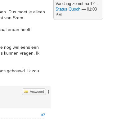
Vandaag zo net na 12...
Status Quooh
— 01:03
ben. Dus moet je alleen
PM
dat van Sram.
iaal eraan heeft
ie nog wel eens een
ns kunnen vragen. Ik
ames gebouwd. Ik zou
}
Antwoord
#7