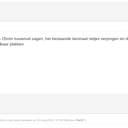
en 15mm tussenuit zagen, het bestaande laminaat netjes verjongen en 
lkaar plakken.
richt is het laatst bewerkt op 11-Aug-2022, 07:33 AM door
PietV*
.)