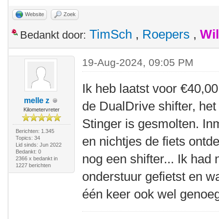
Website
Zoek
TimSch
,
Roepers
,
Wi
Bedankt door:
19-Aug-2024, 09:05 PM
Ik heb laatst voor €40,00
melle z
de DualDrive shifter, het
Kilometervreter
Stinger is gesmolten. In
Berichten: 1.345
en nichtjes de fiets ontd
Topics: 34
Lid sinds: Jun 2022
Bedankt: 0
nog een shifter... Ik had
2366 x bedankt in
1227 berichten
onderstuur gefietst en wa
één keer ook wel genoeg