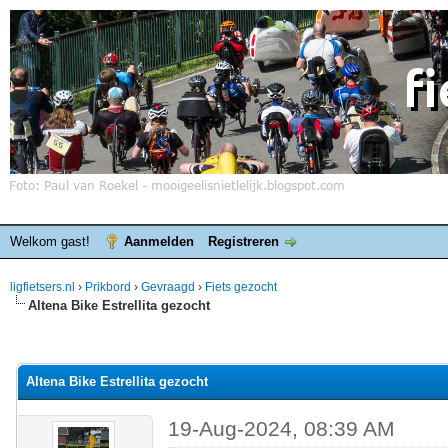
Welkom gast!
Aanmelden
Registreren
ligfietsers.nl
›
Prikbord
›
Gevraagd
›
Fiets gezocht
Altena Bike Estrellita gezocht
elde waardering is 0
Altena Bike Estrellita gezocht
19-Aug-2024, 08:39 AM