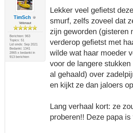
Lekker veel gefietst dez
TimSch
smurf, zelfs zoveel dat ze
Velonaut
zijn geworden (gisteren
Berichten: 963
verderop gefietst met ha
Topics: 51
Lid sinds: Sep 2021
Bedankt: 1341
wilde wat haar moeder 
2865 x bedankt in
913 berichten
voor de langere stukken
al gehaald) over zadelpi
en kijkt ze dan jaloers o
Lang verhaal kort: ze zou
proberen!! Deze papa is 