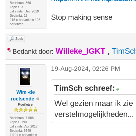
Berichten: 366
Topics: 3
Lid sinds: Dec 2019
Stop making sense
Bedankt: 22
215 x bedankt in 128
berichten
Zoek
Willeke_IGKT
,
TimSc
Bedankt door:
19-Aug-2024, 02:26 PM
TimSch schreef:
Wim -de
roetsende
Wel gezien maar ik zie
Roeifietser
verstelmogelijkheden...
Berichten: 7.588
Topics: 190
Lid sinds: Apr 2017
Bedankt: 3649
11194 x bedankt in