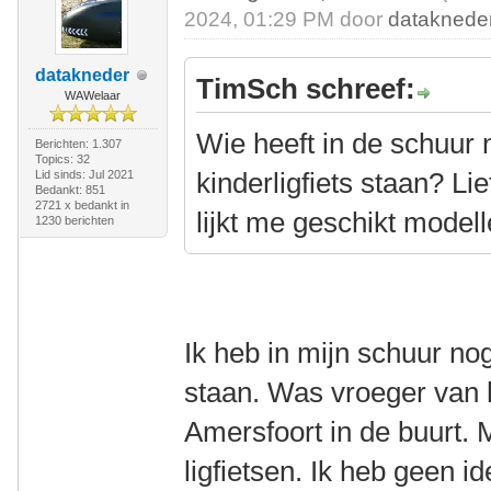
2024, 01:29 PM door
dataknede
datakneder
TimSch schreef:
WAWelaar
Wie heeft in de schuur
Berichten: 1.307
Topics: 32
kinderligfiets staan? Lie
Lid sinds: Jul 2021
Bedankt: 851
2721 x bedankt in
lijkt me geschikt modell
1230 berichten
Ik heb in mijn schuur nog
staan. Was vroeger van h
Amersfoort in de buurt. 
ligfietsen. Ik heb geen id