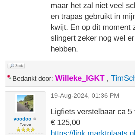
maar het zal niet veel s
en trapas gebruikt in mi
kwijt. En op dit moment z
slingert zeker nog wel e
hebben.
Zoek
Willeke_IGKT
,
TimSc
Bedankt door:
19-Aug-2024, 01:36 PM
Ligfiets verstelbaar ca 5 
voodoo
€ 125,00
Toerder
https://link.marktplaats