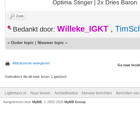
Optima Stinger |
2x Dries Baron
Zoek
Willeke_IGKT
,
TimSc
Bedankt door:
«
Ouder topic
|
Nieuwer topic
»
Afdrukversie weergeven
Ga naar locat
Gebruikers die dit topic lezen: 1 gast(en)
Ligfietsers.nl
Naar boven
Archiefmodus
Nieuwe berichten
Berichten va
Aangedreven door
MyBB
, © 2002-2026
MyBB Group
.