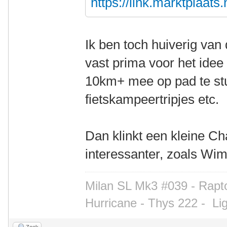
https://link.marktplaat
Ik ben toch huiverig van 
vast prima voor het idee
10km+ mee op pad te st
fietskampeertripjes etc.
Dan klinkt een kleine C
interessanter, zoals Wim
Milan SL Mk3 #039 - Rapto
Hurricane - Thys 222 -
Li