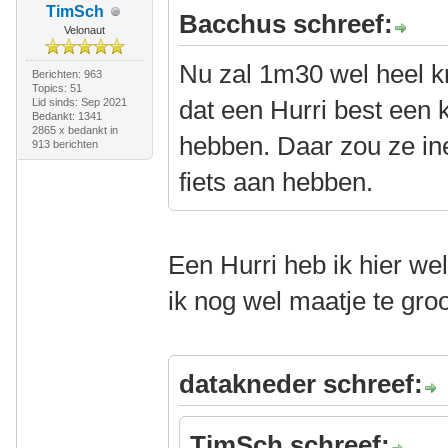
TimSch
Bacchus schreef:
Velonaut
Nu zal 1m30 wel heel kr
Berichten: 963
Topics: 51
dat een Hurri best een kl
Lid sinds: Sep 2021
Bedankt: 1341
2865 x bedankt in
hebben. Daar zou ze in
913 berichten
fiets aan hebben.
Een Hurri heb ik hier we
ik nog wel maatje te gro
datakneder schreef:
TimSch schreef: