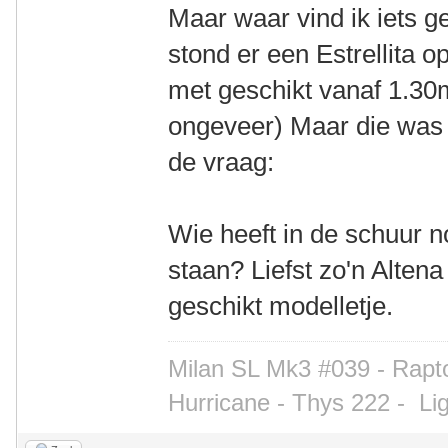
Maar waar vind ik iets g
stond er een Estrellita op
met geschikt vanaf 1.30m
ongeveer) Maar die was 
de vraag:
Wie heeft in de schuur n
staan? Liefst zo'n Altena 
geschikt modelletje.
Milan SL Mk3 #039 - Rapto
Hurricane - Thys 222 -
Li