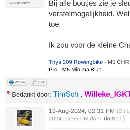
Bij alle boutjes zie je sle
5334 berichten
verstelmogelijkheid. Wel 
toe.
Ik zou voor de kleine 
Thys 209 Rowingbike
- M5 CHR
Pro - M5 MinimalBike
Website
Zoek
TimSch
,
Willeke_IGK
Bedankt door:
19-Aug-2024, 02:31 PM
(Dit 
2024, 02:55 PM door
TimSch
.)