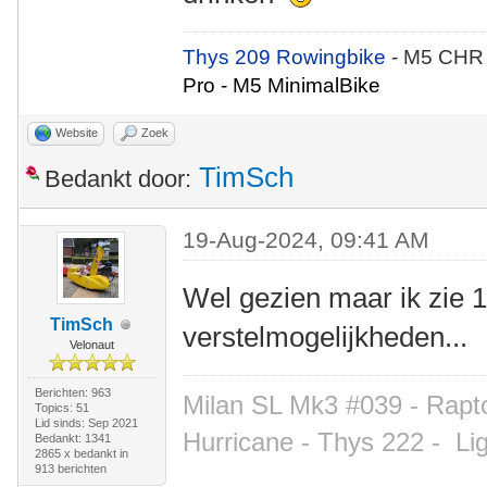
Thys 209 Rowingbike
- M5 CHR
Pro - M5 MinimalBike
Website
Zoek
TimSch
Bedankt door:
19-Aug-2024, 09:41 AM
Wel gezien maar ik zie 
TimSch
verstelmogelijkheden...
Velonaut
Berichten: 963
Milan SL Mk3 #039 - Rapto
Topics: 51
Lid sinds: Sep 2021
Hurricane - Thys 222 -
Li
Bedankt: 1341
2865 x bedankt in
913 berichten