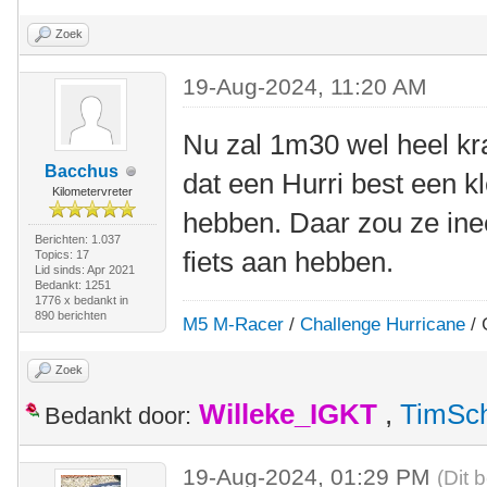
Zoek
19-Aug-2024, 11:20 AM
Nu zal 1m30 wel heel kra
Bacchus
dat een Hurri best een kle
Kilometervreter
hebben. Daar zou ze in
Berichten: 1.037
fiets aan hebben.
Topics: 17
Lid sinds: Apr 2021
Bedankt: 1251
1776 x bedankt in
890 berichten
M5 M-Racer
/
Challenge Hurricane
/ 
Zoek
Willeke_IGKT
,
TimSc
Bedankt door:
19-Aug-2024, 01:29 PM
(Dit 