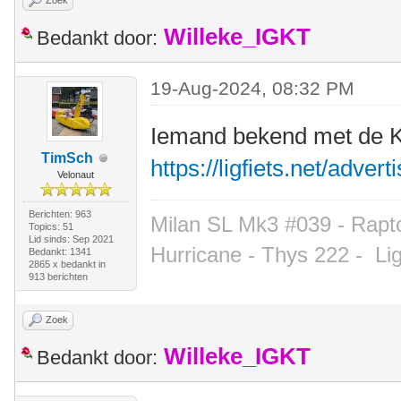
Zoek
Willeke_IGKT
Bedankt door:
19-Aug-2024, 08:32 PM
Iemand bekend met de Kl
TimSch
https://ligfiets.net/adve
Velonaut
Berichten: 963
Milan SL Mk3 #039 - Rapto
Topics: 51
Lid sinds: Sep 2021
Hurricane - Thys 222 -
Li
Bedankt: 1341
2865 x bedankt in
913 berichten
Zoek
Willeke_IGKT
Bedankt door: