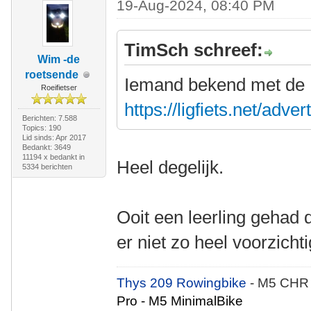
19-Aug-2024, 08:40 PM
TimSch schreef:
Wim -de
roetsende
Iemand bekend met de Kl
Roeifietser
https://ligfiets.net/adv
Berichten: 7.588
Topics: 190
Lid sinds: Apr 2017
Bedankt: 3649
11194 x bedankt in
Heel degelijk.
5334 berichten
Ooit een leerling gehad 
er niet zo heel voorzic
Thys 209 Rowingbike
- M5 CHR
Pro - M5 MinimalBike