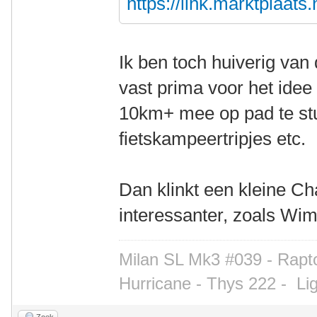
https://link.marktplaat
Ik ben toch huiverig van 
vast prima voor het idee
10km+ mee op pad te st
fietskampeertripjes etc.
Dan klinkt een kleine C
interessanter, zoals Wim
Milan SL Mk3 #039 - Rapto
Hurricane - Thys 222 -
Li