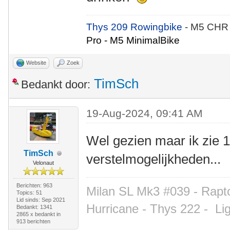
Thys 209 Rowingbike
- M5 CHR
Pro - M5 MinimalBike
Website
Zoek
TimSch
Bedankt door:
19-Aug-2024, 09:41 AM
Wel gezien maar ik zie 
TimSch
verstelmogelijkheden...
Velonaut
Berichten: 963
Milan SL Mk3 #039 - Rapto
Topics: 51
Lid sinds: Sep 2021
Hurricane - Thys 222 -
Li
Bedankt: 1341
2865 x bedankt in
913 berichten