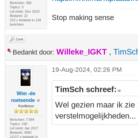
Berichten: 366
Topics: 3
Lid sinds: Dec 2019
Stop making sense
Bedankt: 22
215 x bedankt in 128
berichten
Zoek
Willeke_IGKT
,
TimSc
Bedankt door:
19-Aug-2024, 02:26 PM
TimSch schreef:
Wim -de
roetsende
Wel gezien maar ik zie
Roeifietser
verstelmogelijkheden...
Berichten: 7.594
Topics: 190
Lid sinds: Apr 2017
Bedankt: 3660
11217 x bedankt in