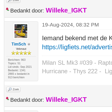
Zoek
Willeke_IGKT
Bedankt door:
19-Aug-2024, 08:32 PM
Iemand bekend met de Kl
TimSch
https://ligfiets.net/adve
Velonaut
Berichten: 963
Milan SL Mk3 #039 - Rapto
Topics: 51
Lid sinds: Sep 2021
Hurricane - Thys 222 -
Li
Bedankt: 1341
2865 x bedankt in
913 berichten
Zoek
Willeke_IGKT
Bedankt door: