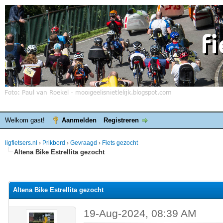
Welkom gast!
Aanmelden
Registreren
ligfietsers.nl
›
Prikbord
›
Gevraagd
›
Fiets gezocht
Altena Bike Estrellita gezocht
elde waardering is 0
Altena Bike Estrellita gezocht
19-Aug-2024, 08:39 AM