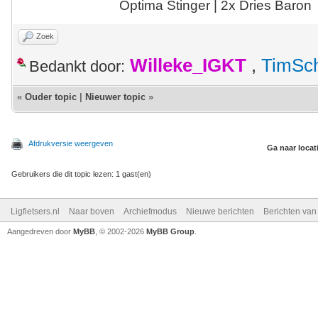
Optima Stinger |
2x Dries Baron
Zoek
Willeke_IGKT
,
TimSc
Bedankt door:
«
Ouder topic
|
Nieuwer topic
»
Afdrukversie weergeven
Ga naar locat
Gebruikers die dit topic lezen: 1 gast(en)
Ligfietsers.nl
Naar boven
Archiefmodus
Nieuwe berichten
Berichten va
Aangedreven door
MyBB
, © 2002-2026
MyBB Group
.