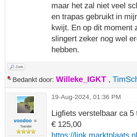
maar het zal niet veel s
en trapas gebruikt in mi
kwijt. En op dit moment z
slingert zeker nog wel e
hebben.
Zoek
Willeke_IGKT
,
TimSc
Bedankt door:
19-Aug-2024, 01:36 PM
Ligfiets verstelbaar ca 5 
voodoo
€ 125,00
Toerder
https://link.marktplaats