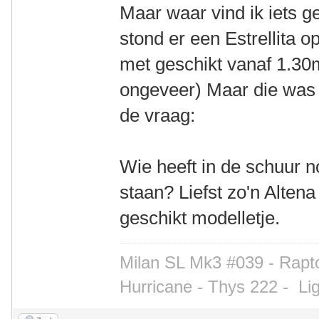
Maar waar vind ik iets g
stond er een Estrellita op
met geschikt vanaf 1.30m
ongeveer) Maar die was 
de vraag:
Wie heeft in de schuur n
staan? Liefst zo'n Altena 
geschikt modelletje.
Milan SL Mk3 #039 - Rapto
Hurricane - Thys 222 -
Li