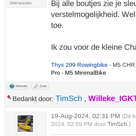
Bij alle boutjes zie je sle
5340 berichten
verstelmogelijkheid. Wel 
toe.
Ik zou voor de kleine 
Thys 209 Rowingbike
- M5 CHR
Pro - M5 MinimalBike
Website
Zoek
TimSch
,
Willeke_IGK
Bedankt door:
19-Aug-2024, 02:31 PM
(Dit 
2024, 02:55 PM door
TimSch
.)