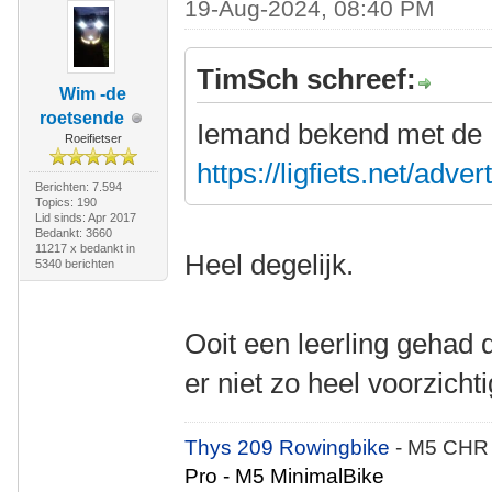
19-Aug-2024, 08:40 PM
TimSch schreef:
Wim -de
roetsende
Iemand bekend met de Kl
Roeifietser
https://ligfiets.net/adv
Berichten: 7.594
Topics: 190
Lid sinds: Apr 2017
Bedankt: 3660
11217 x bedankt in
Heel degelijk.
5340 berichten
Ooit een leerling gehad 
er niet zo heel voorzic
Thys 209 Rowingbike
- M5 CHR
Pro - M5 MinimalBike