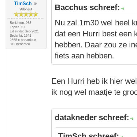
TimSch
Bacchus schreef:
Velonaut
Nu zal 1m30 wel heel kr
Berichten: 963
Topics: 51
dat een Hurri best een kl
Lid sinds: Sep 2021
Bedankt: 1341
2865 x bedankt in
hebben. Daar zou ze in
913 berichten
fiets aan hebben.
Een Hurri heb ik hier we
ik nog wel maatje te gro
datakneder schreef:
TimSch schreef: