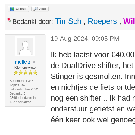
Website
Zoek
TimSch
,
Roepers
,
Wi
Bedankt door:
19-Aug-2024, 09:05 PM
Ik heb laatst voor €40,00
melle z
de DualDrive shifter, het
Kilometervreter
Stinger is gesmolten. In
Berichten: 1.345
en nichtjes de fiets ontd
Topics: 34
Lid sinds: Jun 2022
Bedankt: 0
nog een shifter... Ik had
2366 x bedankt in
1227 berichten
onderstuur gefietst en wa
één keer ook wel genoeg