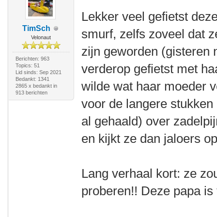
Lekker veel gefietst dez
TimSch
smurf, zelfs zoveel dat ze
Velonaut
zijn geworden (gisteren
Berichten: 963
verderop gefietst met ha
Topics: 51
Lid sinds: Sep 2021
Bedankt: 1341
wilde wat haar moeder 
2865 x bedankt in
913 berichten
voor de langere stukken
al gehaald) over zadelpi
en kijkt ze dan jaloers o
Lang verhaal kort: ze zou
proberen!! Deze papa is 