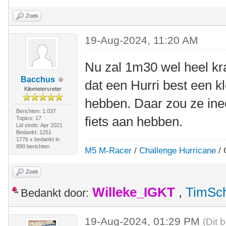
Zoek
19-Aug-2024, 11:20 AM
Nu zal 1m30 wel heel kra
Bacchus
dat een Hurri best een kle
Kilometervreter
hebben. Daar zou ze in
Berichten: 1.037
fiets aan hebben.
Topics: 17
Lid sinds: Apr 2021
Bedankt: 1251
1776 x bedankt in
890 berichten
M5 M-Racer
/
Challenge Hurricane
/ 
Zoek
Willeke_IGKT
,
TimSc
Bedankt door:
19-Aug-2024, 01:29 PM
(Dit 