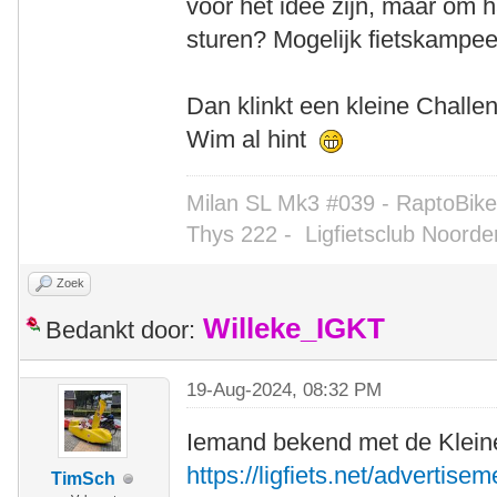
voor het idee zijn, maar om
sturen? Mogelijk fietskampeer
Dan klinkt een kleine Challe
Wim al hint
Milan SL Mk3 #039 - RaptoBike 
Thys 222 -
Ligfietsclub Noorde
Zoek
Willeke_IGKT
Bedankt door:
19-Aug-2024, 08:32 PM
Iemand bekend met de Kleine 
https://ligfiets.net/advertise
TimSch