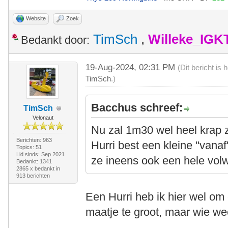
Website
Zoek
TimSch
,
Willeke_IGK
Bedankt door:
19-Aug-2024, 02:31 PM
(Dit bericht is
TimSch
.)
Bacchus schreef:
TimSch
Velonaut
Nu zal 1m30 wel heel krap z
Berichten: 963
Hurri best een kleine "vanaf
Topics: 51
Lid sinds: Sep 2021
ze ineens ook een hele vol
Bedankt: 1341
2865 x bedankt in
913 berichten
Een Hurri heb ik hier wel om
maatje te groot, maar wie we