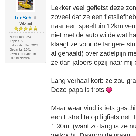
Lekker veel gefietst deze zo
zoveel dat ze een fietsliefheb
TimSch
Velonaut
naar een speeltuin 12km ver
niet met de auto wilde wat 
Berichten: 963
Topics: 51
klaagt ze voor de langere st
Lid sinds: Sep 2021
Bedankt: 1341
al gehaald) over zadelpijn me
2865 x bedankt in
913 berichten
ze dan jaloers opzij naar mij
Lang verhaal kort: ze zou gra
Deze papa is trots
Maar waar vind ik iets geschi
een Estrellita op ligfiets.net
1.30m. (want zo lang is ze n
verkocht. Daarom de vraag: