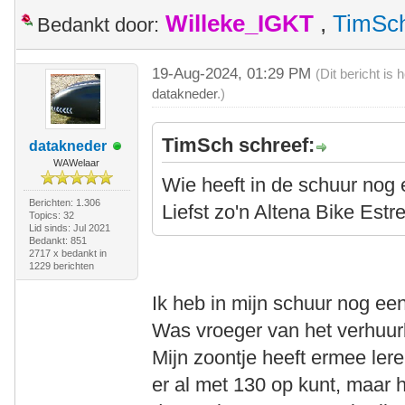
Willeke_IGKT
,
TimSc
Bedankt door:
19-Aug-2024, 01:29 PM
(Dit bericht is
datakneder
.)
TimSch schreef:
datakneder
WAWelaar
Wie heeft in de schuur nog 
Berichten: 1.306
Liefst zo'n Altena Bike Estrel
Topics: 32
Lid sinds: Jul 2021
Bedankt: 851
2717 x bedankt in
1229 berichten
Ik heb in mijn schuur nog een 
Was vroeger van het verhuurbe
Mijn zoontje heeft ermee leren
er al met 130 op kunt, maar h