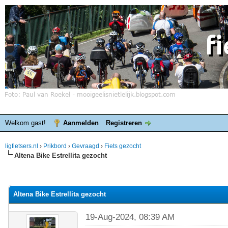
Welkom gast!
Aanmelden
Registreren
ligfietsers.nl
›
Prikbord
›
Gevraagd
›
Fiets gezocht
Altena Bike Estrellita gezocht
elde waardering is 0
Altena Bike Estrellita gezocht
19-Aug-2024, 08:39 AM