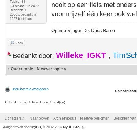
Topics: 34
nooit op een fiets met onders
Lid sinds: Jun 2022
Bedankt: 0
voor mijzelf één keer ook we
2366 x bedankt in
1227 berichten
Optima Stinger |
2x Dries Baron
Zoek
Willeke_IGKT
,
TimSc
Bedankt door:
«
Ouder topic
|
Nieuwer topic
»
Afdrukversie weergeven
Ga naar locat
Gebruikers die dit topic lezen: 1 gast(en)
Ligfietsers.nl
Naar boven
Archiefmodus
Nieuwe berichten
Berichten va
Aangedreven door
MyBB
, © 2002-2026
MyBB Group
.