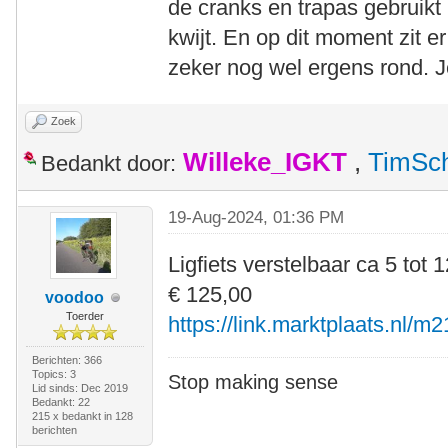
de cranks en trapas gebruikt 
kwijt. En op dit moment zit er
zeker nog wel ergens rond. 
Zoek
Willeke_IGKT
,
TimSc
Bedankt door:
19-Aug-2024, 01:36 PM
Ligfiets verstelbaar ca 5 tot 1
€ 125,00
voodoo
Toerder
https://link.marktplaats.nl/m
Berichten: 366
Topics: 3
Stop making sense
Lid sinds: Dec 2019
Bedankt: 22
215 x bedankt in 128
berichten