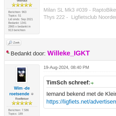
Velonaut
Milan SL Mk3 #039 - RaptoBike 
Berichten: 963
Topics: 51
Thys 222 -
Ligfietsclub Noorde
Lid sinds: Sep 2021
Bedankt: 1341
2865 x bedankt in
913 berichten
Zoek
Willeke_IGKT
Bedankt door:
19-Aug-2024, 08:40 PM
TimSch schreef:
Wim -de
Iemand bekend met de Kleine
roetsende
Roeifietser
https://ligfiets.net/adverti
Berichten: 7.586
Topics: 189