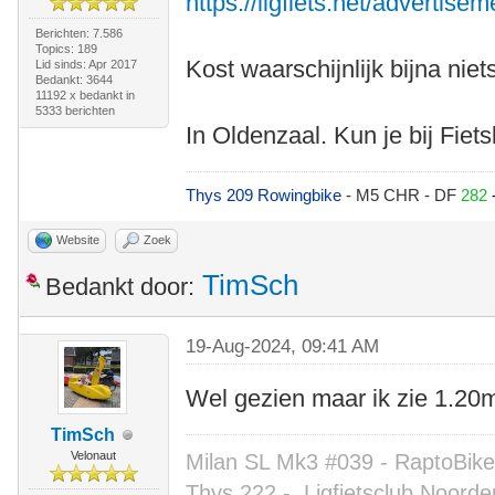
https://ligfiets.net/advertise
Berichten: 7.586
Topics: 189
Kost waarschijnlijk bijna niet
Lid sinds: Apr 2017
Bedankt: 3644
11192 x bedankt in
5333 berichten
In Oldenzaal. Kun je bij Fie
Thys 209 Rowingbike
- M5 CHR - DF
282
Website
Zoek
TimSch
Bedankt door:
19-Aug-2024, 09:41 AM
Wel gezien maar ik zie 1.20m
TimSch
Velonaut
Milan SL Mk3 #039 - RaptoBike 
Thys 222 -
Ligfietsclub Noorde