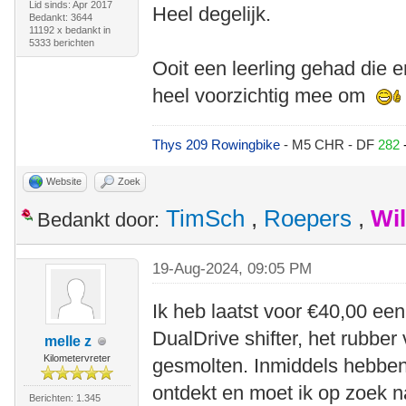
Lid sinds: Apr 2017
Heel degelijk.
Bedankt: 3644
11192 x bedankt in
5333 berichten
Ooit een leerling gehad die e
heel voorzichtig mee om
Thys 209 Rowingbike
- M5 CHR - DF
282
Website
Zoek
TimSch
,
Roepers
,
Wi
Bedankt door:
19-Aug-2024, 09:05 PM
Ik heb laatst voor €40,00 een
DualDrive shifter, het rubber 
melle z
Kilometervreter
gesmolten. Inmiddels hebben 
ontdekt en moet ik op zoek na
Berichten: 1.345