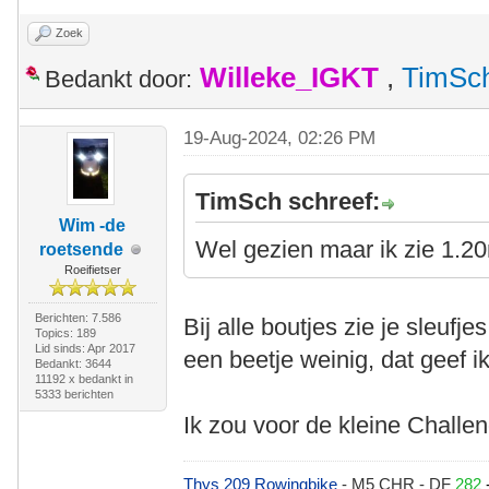
Zoek
Willeke_IGKT
,
TimSc
Bedankt door:
19-Aug-2024, 02:26 PM
TimSch schreef:
Wim -de
Wel gezien maar ik zie 1.2
roetsende
Roeifietser
Berichten: 7.586
Bij alle boutjes zie je sleufj
Topics: 189
Lid sinds: Apr 2017
een beetje weinig, dat geef ik
Bedankt: 3644
11192 x bedankt in
5333 berichten
Ik zou voor de kleine Chal
Thys 209 Rowingbike
- M5 CHR - DF
282