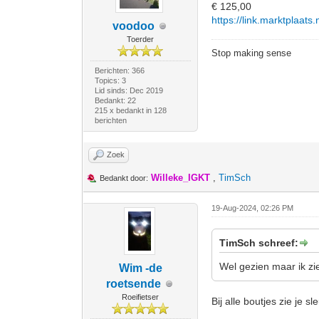
€ 125,00
https://link.marktplaat
voodoo
Toerder
Stop making sense
Berichten: 366
Topics: 3
Lid sinds: Dec 2019
Bedankt: 22
215 x bedankt in 128
berichten
Zoek
Willeke_IGKT
,
TimSch
Bedankt door:
19-Aug-2024, 02:26 PM
TimSch schreef:
Wel gezien maar ik zi
Wim -de
roetsende
Roeifietser
Bij alle boutjes zie je s