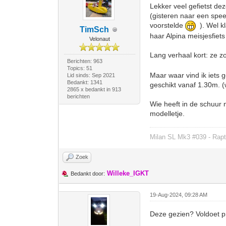
Lekker veel gefietst dez
(gisteren naar een spee
voorstelde
). Wel kl
TimSch
haar Alpina meisjesfiets
Velonaut
Lang verhaal kort: ze zo
Berichten: 963
Topics: 51
Maar waar vind ik iets g
Lid sinds: Sep 2021
Bedankt: 1341
geschikt vanaf 1.30m. 
2865 x bedankt in 913
berichten
Wie heeft in de schuur n
modelletje.
Milan SL Mk3 #039 - Rapt
Zoek
Willeke_IGKT
Bedankt door:
19-Aug-2024, 09:28 AM
Deze gezien? Voldoet pr