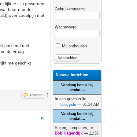
r lijkt te zijn geworden
Gebruikersnaam:
e wat haar moeder
ald) over zadelpijn met
Wachtwoord:
ijkt passend met
Mij onthouden
arom de vraag:
lijkt me geschikt
Nieuwe berichten
Vandaag ben ik blij
omdat.....
}
Antwoord
In een groep zulle...
365cycle
— 01:34 AM
Vandaag ben ik blij
#2
omdat.....
Roken, computers, te...
Bob Hagendijk
— 11:38