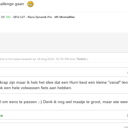
 Challenge gaan
- DF
282
- DFxl 137 - Rans Dynamik Pro - M5 MinimalBike
ericht is het laatst bewerkt op 19-Aug-2024, 02:55 PM door
TimSch
.)
rap zijn maar ik heb het idee dat een Hurri best een kleine "vanaf"-leng
ok een hele volwassen fiets aan hebben.
el om eens te passen ;-) Denk ik nog wel maatje te groot, maar wie wee