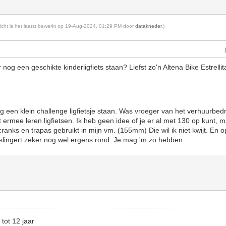
ericht is het laatst bewerkt op 19-Aug-2024, 01:29 PM door
datakneder
.)
nog een geschikte kinderligfiets staan? Liefst zo'n Altena Bike Estrellita
g een klein challenge ligfietsje staan. Was vroeger van het verhuurbedri
t ermee leren ligfietsen. Ik heb geen idee of je er al met 130 op kunt, m
ranks en trapas gebruikt in mijn vm. (155mm) Die wil ik niet kwijt. En o
 slingert zeker nog wel ergens rond. Je mag 'm zo hebben.
 tot 12 jaar