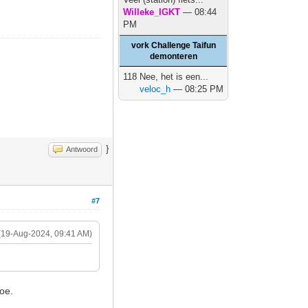
Willeke_IGKT
— 08:44
PM
vork Challenge Taifun
demonteren
118 Nee, het is een...
veloc_h
— 08:25 PM
}
Antwoord
#7
(19-Aug-2024, 09:41 AM)
toe.