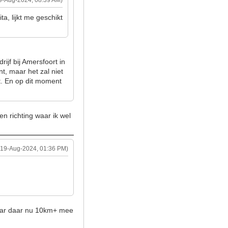
9-Aug-2024, 08:39 AM)
ta, lijkt me geschikt
ijf bij Amersfoort in
nt, maar het zal niet
jt. En op dit moment
een richting waar ik wel
(19-Aug-2024, 01:36 PM)
 haar daar nu 10km+ mee