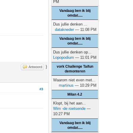
PM
Vandaag ben ik blij
omdat.....
Dus jullie denken ...
datakneder
— 11:08 PM
Vandaag ben ik blij
omdat.....
Dus jullie denken op...
Lopopodium
— 11:01 PM
}
vork Challenge Taifun
Antwoord
demonteren
Waarom niet even met...
martinus
— 10:29 PM
#3
Milan 4.2
Klopt, bij het aan...
Wim -de roetsende
—
10:27 PM
Vandaag ben ik blij
omdat.....