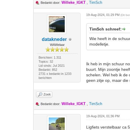
Willeke_IGKT
,
TimSch
Bedankt door:
19-Aug-2024, 01:29 PM
(Dit b
TimSch schreef:
Wie heeft in de schuur 
datakneder
modelletje.
WAWelaar
Berichten: 1.311
Topics: 32
Ik heb in mijn schuur no
Lid sinds: Jul 2021
buurt. Mijn zoontje heef
Bedankt: 852
2731 x bedankt in 1233
schelen. Wel heb ik de c
berichten
geen zitje op, maar die
Zoek
Willeke_IGKT
,
TimSch
Bedankt door:
19-Aug-2024, 01:36 PM
Ligfiets verstelbaar ca 5