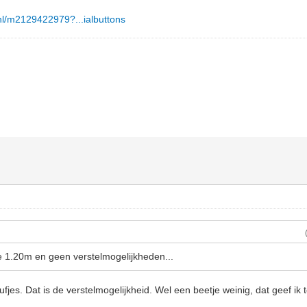
s.nl/m2129422979?...ialbuttons
e 1.20m en geen verstelmogelijkheden...
leufjes. Dat is de verstelmogelijkheid. Wel een beetje weinig, dat geef ik 