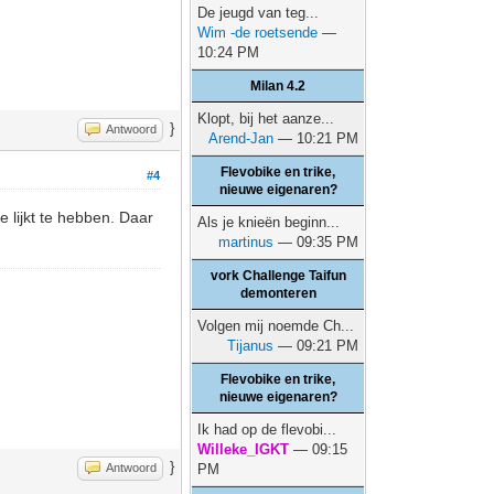
De jeugd van teg...
Wim -de roetsende
—
10:24 PM
Milan 4.2
Klopt, bij het aanze...
}
Antwoord
Arend-Jan
— 10:21 PM
Flevobike en trike,
#4
nieuwe eigenaren?
e lijkt te hebben. Daar
Als je knieën beginn...
martinus
— 09:35 PM
vork Challenge Taifun
demonteren
Volgen mij noemde Ch...
Tijanus
— 09:21 PM
Flevobike en trike,
nieuwe eigenaren?
Ik had op de flevobi...
Willeke_IGKT
— 09:15
}
Antwoord
PM