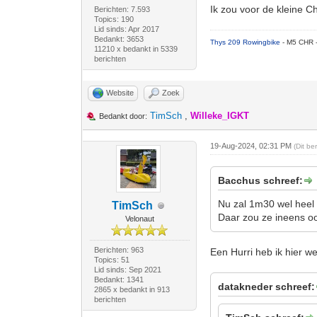
Ik zou voor de kleine
Berichten: 7.593
Topics: 190
Lid sinds: Apr 2017
Bedankt: 3653
Thys 209 Rowingbike
- M5 CHR 
11210 x bedankt in 5339
berichten
Website
Zoek
TimSch
,
Willeke_IGKT
Bedankt door:
19-Aug-2024, 02:31 PM
(Dit b
Bacchus schreef:
Nu zal 1m30 wel heel k
TimSch
Daar zou ze ineens o
Velonaut
Berichten: 963
Een Hurri heb ik hier w
Topics: 51
Lid sinds: Sep 2021
Bedankt: 1341
datakneder schreef:
2865 x bedankt in 913
berichten