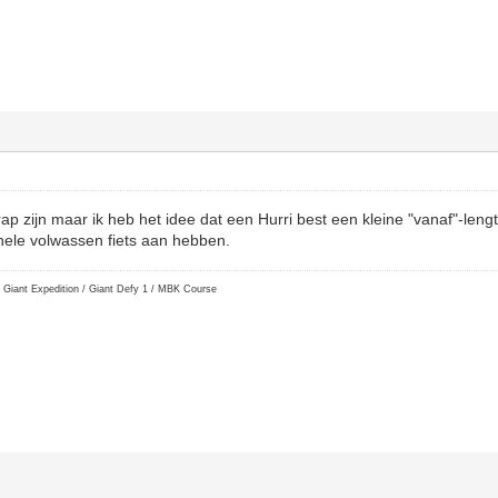
p zijn maar ik heb het idee dat een Hurri best een kleine "vanaf"-lengt
hele volwassen fiets aan hebben.
 Giant Expedition / Giant Defy 1 / MBK Course