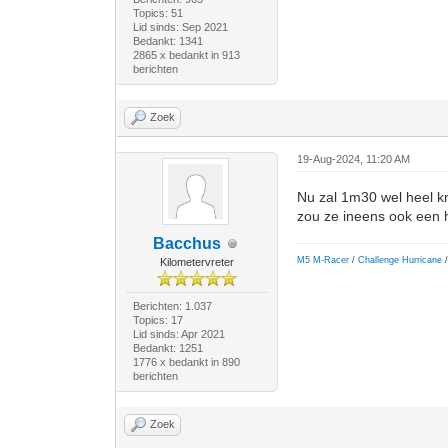
Topics: 51
Lid sinds: Sep 2021
Bedankt: 1341
2865 x bedankt in 913
berichten
Zoek
19-Aug-2024, 11:20 AM
Nu zal 1m30 wel heel kra
zou ze ineens ook een 
Bacchus
M5 M-Racer
/
Challenge Hurricane
/
Kilometervreter
Berichten: 1.037
Topics: 17
Lid sinds: Apr 2021
Bedankt: 1251
1776 x bedankt in 890
berichten
Zoek