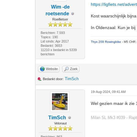
https://ligfiets.net/adv
Wim -de
roetsende
Kost waarschijnlijk bijna
Roeifietser
In Oldenzaal. Kun je bi
Berichten: 7.593
Topics: 190
Lid sinds: Apr 2017
Thys 209 Rowingbike
- M5 CHR 
Bedankt: 3653
11210 x bedankt in 5339
berichten
Website
Zoek
TimSch
Bedankt door:
19-Aug-2024, 09:41 AM
Wel gezien maar ik zie 
TimSch
Milan SL Mk3 #039 - Rapt
Velonaut
Berichten: 963