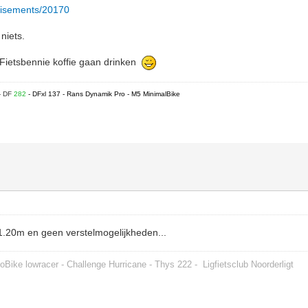
ertisements/20170
 niets.
j Fietsbennie koffie gaan drinken
- DF
282
- DFxl 137 - Rans Dynamik Pro - M5 MinimalBike
1.20m en geen verstelmogelijkheden...
oBike lowracer - Challenge Hurricane - Thys 222 -
Ligfietsclub Noorderligt