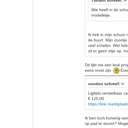
TimSch schreef:
Wie heeft in de schuu
modelletje.
Ik heb in mijn schuur 
de buurt. Mijn zoontje
veel schelen. Wel heb 
zit er geen zitje op, 
Dit lijkt me een leuk pro
eens moet zijn
Even
voodoo schreef:
Ligfiets verstelbaar ca
€ 125,00
https://link.marktplaa
Ik ben toch huiverig va
op pad te sturen? Mogel