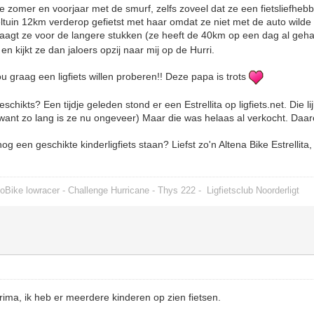
e zomer en voorjaar met de smurf, zelfs zoveel dat ze een fietsliefhebbe
ltuin 12km verderop gefietst met haar omdat ze niet met de auto wild
aagt ze voor de langere stukken (ze heeft de 40km op een dag al geha
 en kijkt ze dan jaloers opzij naar mij op de Hurri.
u graag een ligfiets willen proberen!! Deze papa is trots
eschikts? Een tijdje geleden stond er een Estrellita op ligfiets.net. Die l
(want zo lang is ze nu ongeveer) Maar die was helaas al verkocht. Da
og een geschikte kinderligfiets staan? Liefst zo'n Altena Bike Estrellita, 
oBike lowracer - Challenge Hurricane - Thys 222 -
Ligfietsclub Noorderligt
ima, ik heb er meerdere kinderen op zien fietsen.