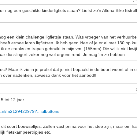
(1
r nog een geschikte kinderligfiets staan? Liefst zo'n Altena Bike Estrelli
nog een klein challenge ligfietsje staan. Was vroeger van het verhuurbedr
 heeft ermee leren ligfietsen. Ik heb geen idee of je er al met 130 op ku
ik de cranks en trapas gebruikt in mijn vm. (155mm) Die wil ik niet kwi
maar die slingert zeker nog wel ergens rond. Je mag 'm zo hebben.
ject! Maar ik zie in je profiel dat je niet bepaald in de buurt woont of in 
 over nadenken, sowieso dank voor het aanbod!!
 5 tot 12 jaar
ts.nl/m2129422979?...ialbuttons
n dit soort bouwseltjes. Zullen vast prima voor het idee zijn, maar om
ijk fietskampeertripjes etc.