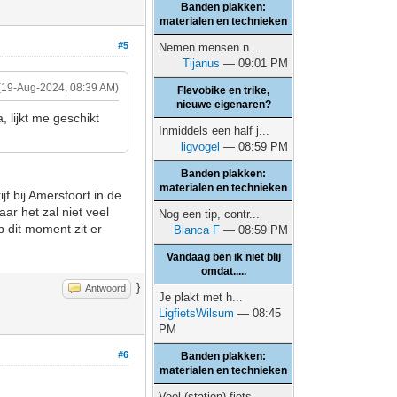
Banden plakken:
materialen en technieken
#5
Nemen mensen n...
Tijanus
— 09:01 PM
(19-Aug-2024, 08:39 AM)
Flevobike en trike,
nieuwe eigenaren?
, lijkt me geschikt
Inmiddels een half j...
ligvogel
— 08:59 PM
Banden plakken:
materialen en technieken
jf bij Amersfoort in de
aar het zal niet veel
Nog een tip, contr...
p dit moment zit er
Bianca F
— 08:59 PM
Vandaag ben ik niet blij
omdat.....
}
Antwoord
Je plakt met h...
LigfietsWilsum
— 08:45
PM
#6
Banden plakken:
materialen en technieken
Veel (station) fiets...