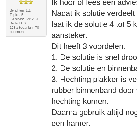
Ik hoor of lees een advie
Berichten: 111
Nadat ik solutie verdeel
Topics: 5
Lid sinds: Dec 2020
laat ik de solutie 4 tot 
Bedankt: 0
173 x bedankt in 70
berichten
aansteker.
Dit heeft 3 voordelen.
1. De solutie is snel droo
2. De solutie en binnenb
3. Hechting plakker is ve
rubber binnenband door 
hechting komen.
Daarna gebruik altijd no
een hamer.