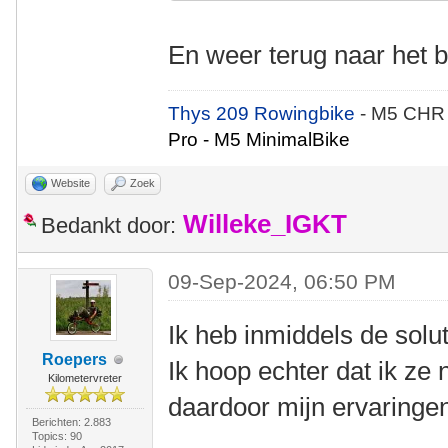
En weer terug naar het
Thys 209 Rowingbike
- M5 CHR
Pro - M5 MinimalBike
Website
Zoek
Willeke_IGKT
Bedankt door:
09-Sep-2024, 06:50 PM
Ik heb inmiddels de solu
Roepers
Ik hoop echter dat ik ze 
Kilometervreter
daardoor mijn ervaringe
Berichten: 2.883
Topics: 90