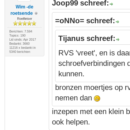
Joop99 schreef:
Wim -de
roetsende
=oNNo= schreef:
Roeifietser
Berichten: 7.594
Topics: 190
Tijanus schreef:
Lid sinds: Apr 2017
Bedankt: 3660
11216 x bedankt in
RVS 'vreet', en is da
5340 berichten
schroefverbindingen 
kunnen.
bronzen moertjes op r
nemen dan
inzepen met een klein 
ook helpen.