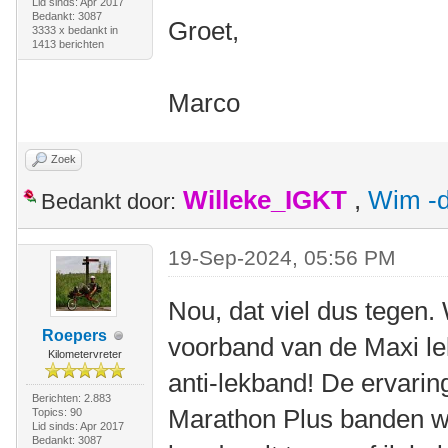
Lid sinds: Apr 2017
Bedankt: 3087
Groet,
3333 x bedankt in
1413 berichten
Marco
Zoek
Willeke_IGKT
,
Wim -d
Bedankt door:
19-Sep-2024, 05:56 PM
Nou, dat viel dus tegen
Roepers
voorband van de Maxi le
Kilometervreter
anti-lekband! De ervari
Berichten: 2.883
Marathon Plus banden w
Topics: 90
Lid sinds: Apr 2017
Bedankt: 3087