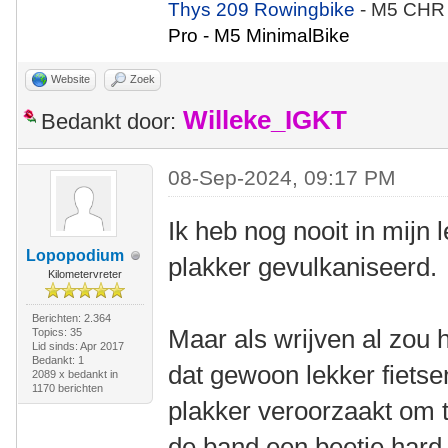
Thys 209 Rowingbike
- M5 CHR
Pro - M5 MinimalBike
Website
Zoek
Willeke_IGKT
Bedankt door:
08-Sep-2024, 09:17 PM
Ik heb nog nooit in mijn
Lopopodium
plakker gevulkaniseerd.
Kilometervreter
Berichten: 2.364
Maar als wrijven al zou 
Topics: 35
Lid sinds: Apr 2017
Bedankt: 1
dat gewoon lekker fietse
2089 x bedankt in
1170 berichten
plakker veroorzaakt om t
de band een beetje hard