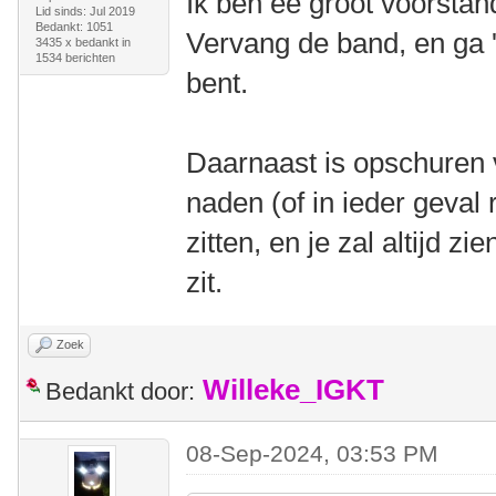
Ik ben ee groot voorstan
Lid sinds: Jul 2019
Bedankt: 1051
Vervang de band, en ga '
3435 x bedankt in
1534 berichten
bent.
Daarnaast is opschuren 
naden (of in ieder geval
zitten, en je zal altijd zi
zit.
Zoek
Willeke_IGKT
Bedankt door:
08-Sep-2024, 03:53 PM