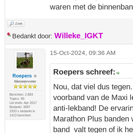
waren met de binnenban
Zoek
Willeke_IGKT
Bedankt door:
15-Oct-2024, 09:36 AM
Roepers schreef:
Roepers
Kilometervreter
Nou, dat viel dus tege
Berichten: 2.883
voorband van de Maxi l
Topics: 90
Lid sinds: Apr 2017
anti-lekband! De ervar
Bedankt: 3087
3333 x bedankt in
1413 berichten
Marathon Plus banden 
band valt tegen of ik h