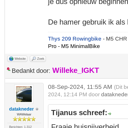
je dus opnieuw beginnen
De hamer gebruik ik als 
Thys 209 Rowingbike
- M5 CHR
Pro - M5 MinimalBike
Website
Zoek
Willeke_IGKT
Bedankt door:
08-Sep-2024, 11:55 AM
(Dit 
2024, 12:14 PM door
dataknede
datakneder
Tijanus schreef:
WAWelaar
Fraaie huisnijverheid.
Berichten: 1.312