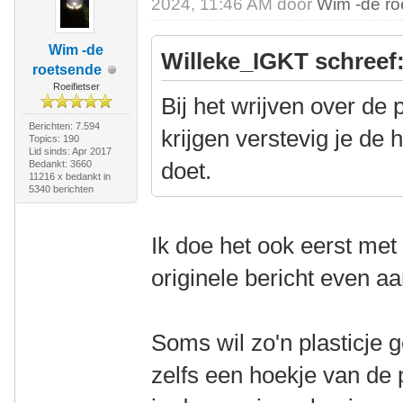
2024, 11:46 AM door
Wim -de r
Wim -de
Willeke_IGKT schreef
roetsende
Roeifietser
Bij het wrijven over de 
Berichten: 7.594
krijgen verstevig je de 
Topics: 190
Lid sinds: Apr 2017
doet.
Bedankt: 3660
11216 x bedankt in
5340 berichten
Ik doe het ook eerst met
originele bericht even a
Soms wil zo'n plasticje g
zelfs een hoekje van de 