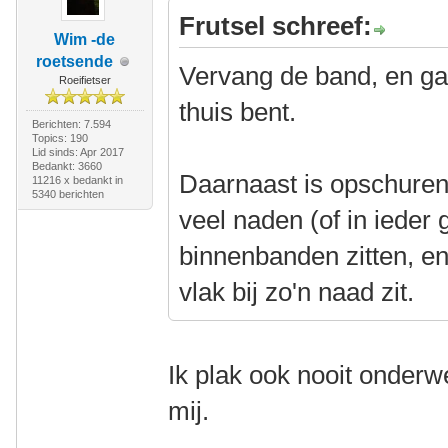
Frutsel schreef:
Wim -de
roetsende
Vervang de band, en ga 
Roeifietser
thuis bent.
Berichten: 7.594
Topics: 190
Lid sinds: Apr 2017
Bedankt: 3660
Daarnaast is opschuren
11216 x bedankt in
5340 berichten
veel naden (of in ieder 
binnenbanden zitten, en j
vlak bij zo'n naad zit.
Ik plak ook nooit onderw
mij.