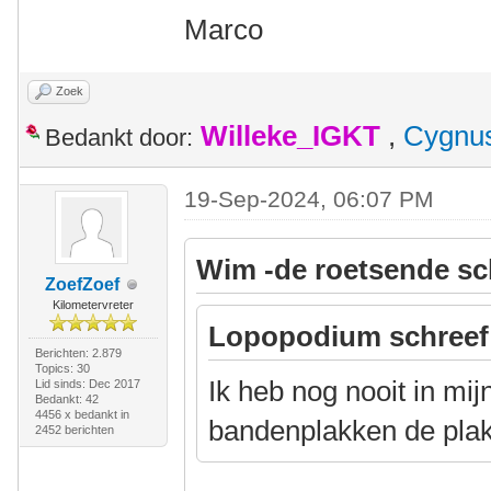
Marco
Zoek
Willeke_IGKT
,
Cygnu
Bedankt door:
19-Sep-2024, 06:07 PM
Wim -de roetsende sc
ZoefZoef
Kilometervreter
Lopopodium schreef
Berichten: 2.879
Topics: 30
Ik heb nog nooit in mij
Lid sinds: Dec 2017
Bedankt: 42
4456 x bedankt in
bandenplakken de plak
2452 berichten