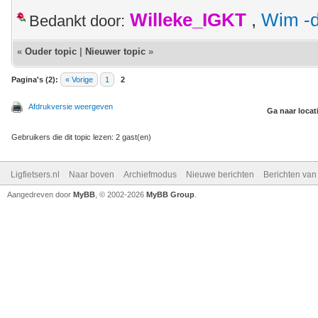
Willeke_IGKT
,
Wim -d
Bedankt door:
«
Ouder topic
|
Nieuwer topic
»
Pagina's (2):
« Vorige
1
2
Afdrukversie weergeven
Ga naar locat
Gebruikers die dit topic lezen: 2 gast(en)
Ligfietsers.nl
Naar boven
Archiefmodus
Nieuwe berichten
Berichten va
Aangedreven door
MyBB
, © 2002-2026
MyBB Group
.