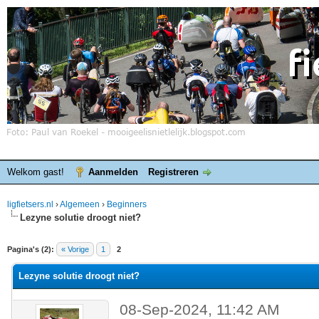
Welkom gast!
Aanmelden
Registreren
ligfietsers.nl
›
Algemeen
›
Beginners
Lezyne solutie droogt niet?
elde waardering is 0
Pagina's (2):
« Vorige
1
2
Lezyne solutie droogt niet?
08-Sep-2024, 11:42 AM