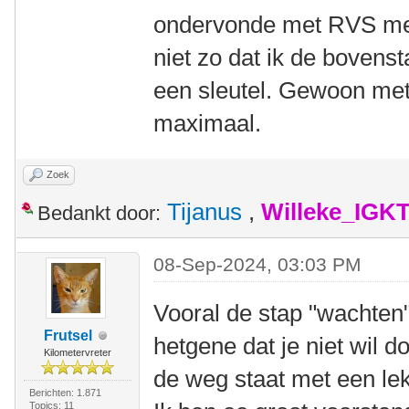
ondervonde met RVS met
niet zo dat ik de boven
een sleutel. Gewoon met 
maximaal.
Zoek
Tijanus
,
Willeke_IGK
Bedankt door:
08-Sep-2024, 03:03 PM
Vooral de stap "wachten" 
Frutsel
hetgene dat je niet wil d
Kilometervreter
de weg staat met een le
Berichten: 1.871
Topics: 11