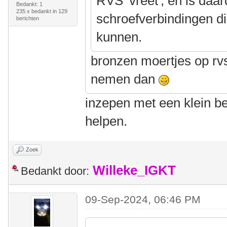
RVS 'vreet', en is daa
Bedankt: 1
235 x bedankt in 129
schroefverbindingen d
berichten
kunnen.
bronzen moertjes op rv
nemen dan
inzepen met een klein b
helpen.
Zoek
Willeke_IGKT
Bedankt door:
09-Sep-2024, 06:46 PM