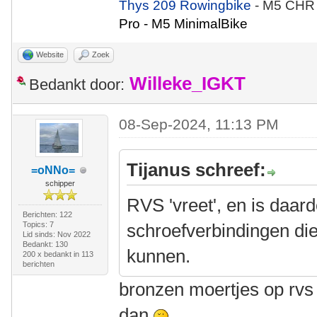
Thys 209 Rowingbike
- M5 CHR
Pro - M5 MinimalBike
Website
Zoek
Willeke_IGKT
Bedankt door:
08-Sep-2024, 11:13 PM
Tijanus schreef:
=oNNo=
schipper
RVS 'vreet', en is daar
Berichten: 122
Topics: 7
schroefverbindingen di
Lid sinds: Nov 2022
Bedankt: 130
kunnen.
200 x bedankt in 113
berichten
bronzen moertjes op rvs
dan