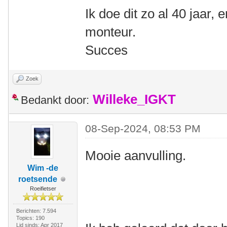
Ik doe dit zo al 40 jaar, 
monteur.
Succes
Zoek
Willeke_IGKT
Bedankt door:
08-Sep-2024, 08:53 PM
Mooie aanvulling.
Wim -de
roetsende
Roeifietser
Berichten: 7.594
Topics: 190
Lid sinds: Apr 2017