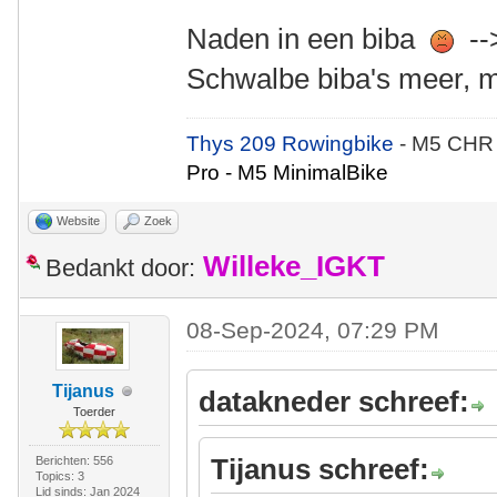
Naden in een biba
--
Schwalbe biba's meer, m
Thys 209 Rowingbike
- M5 CHR
Pro - M5 MinimalBike
Website
Zoek
Willeke_IGKT
Bedankt door:
08-Sep-2024, 07:29 PM
Tijanus
datakneder schreef:
Toerder
Tijanus schreef:
Berichten: 556
Topics: 3
Lid sinds: Jan 2024