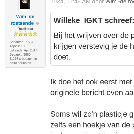
2024, 11:46 AM door
Wim -de r
Wim -de
Willeke_IGKT schreef
roetsende
Roeifietser
Bij het wrijven over de 
Berichten: 7.594
krijgen verstevig je de 
Topics: 190
Lid sinds: Apr 2017
doet.
Bedankt: 3660
11216 x bedankt in
5340 berichten
Ik doe het ook eerst met
originele bericht even a
Soms wil zo'n plasticje g
zelfs een hoekje van de 