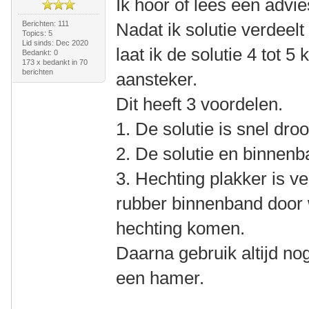
Ik hoor of lees een advie
Berichten: 111
Nadat ik solutie verdeel
Topics: 5
Lid sinds: Dec 2020
laat ik de solutie 4 tot 
Bedankt: 0
173 x bedankt in 70
berichten
aansteker.
Dit heeft 3 voordelen.
1. De solutie is snel droo
2. De solutie en binnenb
3. Hechting plakker is ve
rubber binnenband door 
hechting komen.
Daarna gebruik altijd no
een hamer.