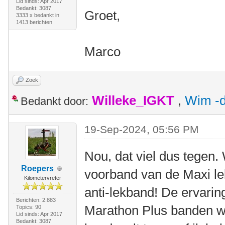
Lid sinds: Apr 2017
Bedankt: 3087
Groet,
3333 x bedankt in
1413 berichten
Marco
Zoek
Willeke_IGKT
,
Wim -d
Bedankt door:
19-Sep-2024, 05:56 PM
Nou, dat viel dus tegen
Roepers
voorband van de Maxi le
Kilometervreter
anti-lekband! De ervari
Berichten: 2.883
Marathon Plus banden w
Topics: 90
Lid sinds: Apr 2017
Bedankt: 3087