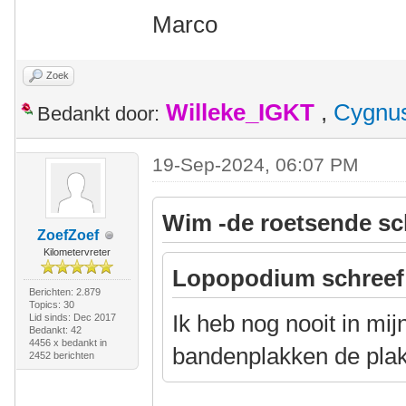
Marco
Zoek
Willeke_IGKT
,
Cygnu
Bedankt door:
19-Sep-2024, 06:07 PM
Wim -de roetsende sc
ZoefZoef
Kilometervreter
Lopopodium schreef
Berichten: 2.879
Topics: 30
Ik heb nog nooit in mij
Lid sinds: Dec 2017
Bedankt: 42
4456 x bedankt in
bandenplakken de plak
2452 berichten