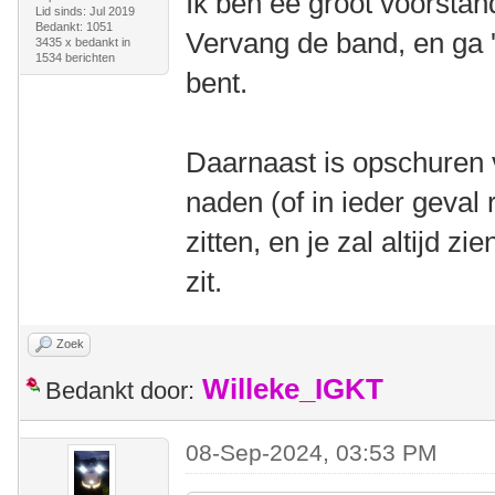
Ik ben ee groot voorstan
Lid sinds: Jul 2019
Bedankt: 1051
Vervang de band, en ga '
3435 x bedankt in
1534 berichten
bent.
Daarnaast is opschuren 
naden (of in ieder geval
zitten, en je zal altijd zi
zit.
Zoek
Willeke_IGKT
Bedankt door:
08-Sep-2024, 03:53 PM