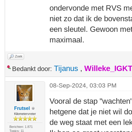
ondervonde met RVS met
niet zo dat ik de boven
een sleutel. Gewoon met 
maximaal.
Zoek
Tijanus
,
Willeke_IGK
Bedankt door:
08-Sep-2024, 03:03 PM
Vooral de stap "wachten" 
Frutsel
hetgene dat je niet wil d
Kilometervreter
de weg staat met een le
Berichten: 1.871
Topics: 11