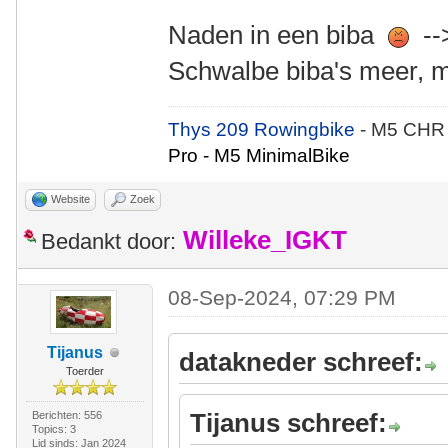
Naden in een biba
--
Schwalbe biba's meer, m
Thys 209 Rowingbike
- M5 CHR
Pro - M5 MinimalBike
Website
Zoek
Willeke_IGKT
Bedankt door:
08-Sep-2024, 07:29 PM
Tijanus
datakneder schreef:
Toerder
Tijanus schreef:
Berichten: 556
Topics: 3
Lid sinds: Jan 2024