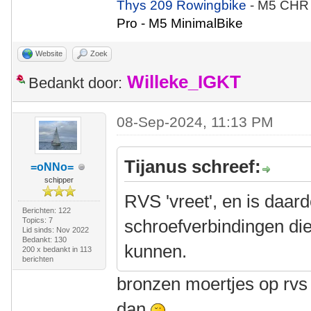
Thys 209 Rowingbike
- M5 CHR
Pro - M5 MinimalBike
Website
Zoek
Willeke_IGKT
Bedankt door:
08-Sep-2024, 11:13 PM
Tijanus schreef:
=oNNo=
schipper
RVS 'vreet', en is daar
Berichten: 122
Topics: 7
schroefverbindingen di
Lid sinds: Nov 2022
Bedankt: 130
kunnen.
200 x bedankt in 113
berichten
bronzen moertjes op rvs
dan