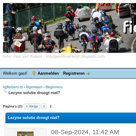
Welkom gast!
Aanmelden
Registreren
ligfietsers.nl
›
Algemeen
›
Beginners
Lezyne solutie droogt niet?
elde waardering is 0
Pagina's (2):
« Vorige
1
2
Lezyne solutie droogt niet?
08-Sep-2024, 11:42 AM