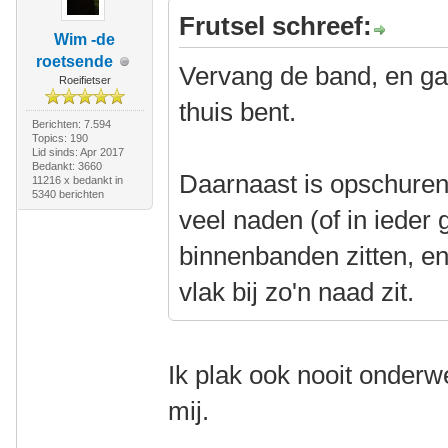
Frutsel schreef:
Wim -de
roetsende
Vervang de band, en ga 
Roeifietser
thuis bent.
Berichten: 7.594
Topics: 190
Lid sinds: Apr 2017
Bedankt: 3660
Daarnaast is opschuren
11216 x bedankt in
5340 berichten
veel naden (of in ieder 
binnenbanden zitten, en j
vlak bij zo'n naad zit.
Ik plak ook nooit onderw
mij.