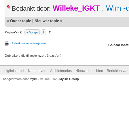
Willeke_IGKT
,
Wim -d
Bedankt door:
«
Ouder topic
|
Nieuwer topic
»
Pagina's (2):
« Vorige
1
2
Afdrukversie weergeven
Ga naar locat
Gebruikers die dit topic lezen: 3 gast(en)
Ligfietsers.nl
Naar boven
Archiefmodus
Nieuwe berichten
Berichten va
Aangedreven door
MyBB
, © 2002-2026
MyBB Group
.