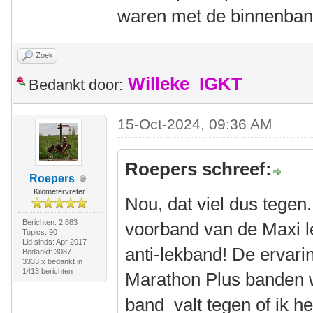
waren met de binnenban
Zoek
Willeke_IGKT
Bedankt door:
15-Oct-2024, 09:36 AM
Roepers schreef:
Roepers
Kilometervreter
Nou, dat viel dus tege
Berichten: 2.883
voorband van de Maxi l
Topics: 90
Lid sinds: Apr 2017
anti-lekband! De ervar
Bedankt: 3087
3333 x bedankt in
1413 berichten
Marathon Plus banden 
band valt tegen of ik h