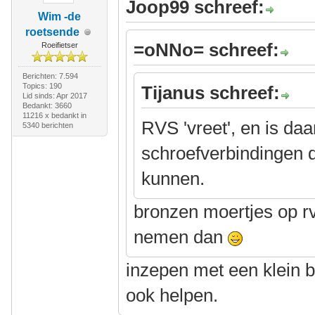
Joop99 schreef:
Wim -de
roetsende
=oNNo= schreef:
Roeifietser
Berichten: 7.594
Topics: 190
Tijanus schreef:
Lid sinds: Apr 2017
Bedankt: 3660
11216 x bedankt in
RVS 'vreet', en is da
5340 berichten
schroefverbindingen 
kunnen.
bronzen moertjes op r
nemen dan
inzepen met een klein 
ook helpen.