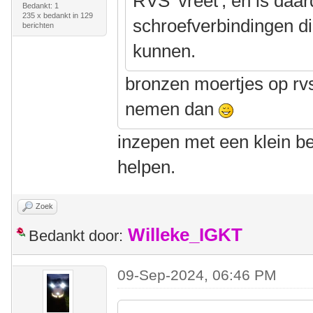
RVS 'vreet', en is daa
Bedankt: 1
235 x bedankt in 129
schroefverbindingen d
berichten
kunnen.
bronzen moertjes op rv
nemen dan
inzepen met een klein b
helpen.
Zoek
Willeke_IGKT
Bedankt door:
09-Sep-2024, 06:46 PM