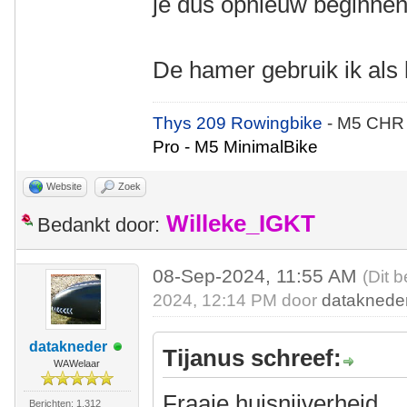
je dus opnieuw beginnen
De hamer gebruik ik als 
Thys 209 Rowingbike
- M5 CHR
Pro - M5 MinimalBike
Website
Zoek
Willeke_IGKT
Bedankt door:
08-Sep-2024, 11:55 AM
(Dit 
2024, 12:14 PM door
dataknede
datakneder
Tijanus schreef:
WAWelaar
Fraaie huisnijverheid.
Berichten: 1.312