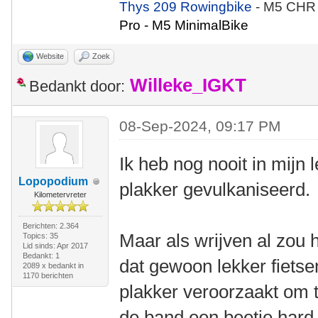
Thys 209 Rowingbike
- M5 CHR
Pro - M5 MinimalBike
Website
Zoek
Willeke_IGKT
Bedankt door:
08-Sep-2024, 09:17 PM
Ik heb nog nooit in mijn
Lopopodium
plakker gevulkaniseerd.
Kilometervreter
Berichten: 2.364
Maar als wrijven al zou 
Topics: 35
Lid sinds: Apr 2017
Bedankt: 1
dat gewoon lekker fietse
2089 x bedankt in
1170 berichten
plakker veroorzaakt om t
de band een beetje hard