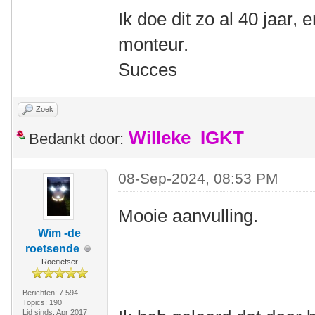
Ik doe dit zo al 40 jaar, 
monteur.
Succes
Zoek
Willeke_IGKT
Bedankt door:
08-Sep-2024, 08:53 PM
Mooie aanvulling.
Wim -de
roetsende
Roeifietser
Berichten: 7.594
Topics: 190
Lid sinds: Apr 2017