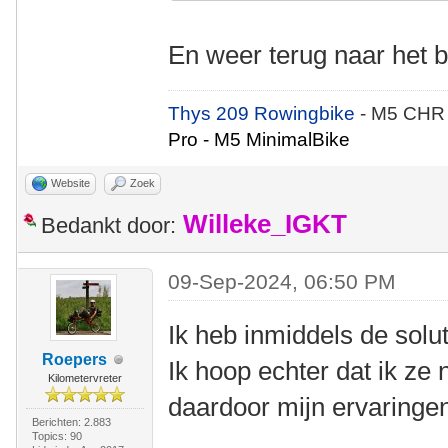
En weer terug naar het
Thys 209 Rowingbike
- M5 CHR
Pro - M5 MinimalBike
Website
Zoek
Willeke_IGKT
Bedankt door:
09-Sep-2024, 06:50 PM
Ik heb inmiddels de solu
Roepers
Ik hoop echter dat ik ze 
Kilometervreter
daardoor mijn ervaringe
Berichten: 2.883
Topics: 90