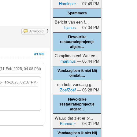
Hardloper
— 07:49 PM
Spammers
Bericht van een f...
Tijanus
— 07:04 PM
}
Antwoord
Flevo-trike
restauratieprojectje
afgero...
#3.099
Complimenten! Wat ee...
martinus
— 06:44 PM
(11-Feb-2025, 04:08 PM)
Vandaag ben ik niet blij
omdat.....
1-Feb-2025, 02:37 PM)
- mn fiets vandaag g...
ZoefZoef
— 06:28 PM
Flevo-trike
restauratieprojectje
afgero...
Wauw, dat ziet er pr...
Bianca F
— 06:01 PM
Vandaag ben ik niet blij