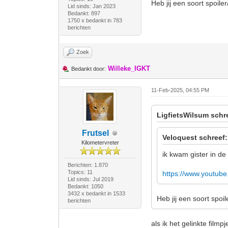
Heb jij een soort spoile
Lid sinds: Jan 2023
Bedankt: 897
1750 x bedankt in 783
berichten
Zoek
Willeke_IGKT
Bedankt door:
11-Feb-2025, 04:55 PM
LigfietsWilsum schr
Frutsel
Veloquest schreef:
Kilometervreter
ik kwam gister in d
Berichten: 1.870
Topics: 11
https://www.youtub
Lid sinds: Jul 2019
Bedankt: 1050
3432 x bedankt in 1533
Heb jij een soort spoi
berichten
als ik het gelinkte filmp