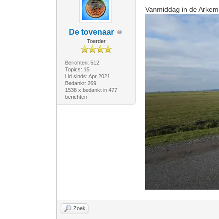
Vanmiddag in de Arke
De tovenaar
Toerder
Berichten: 512
Topics: 15
Lid sinds: Apr 2021
Bedankt: 269
1538 x bedankt in 477
berichten
Zoek