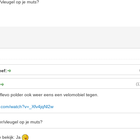
r/vleugel op je muts?
eef:
(1
e flevo polder ook weer eens een velomobiel tegen.
e.com/watch?v=_Xfv4jqNl2w
ler/vleugel op je muts?
je bekijk: Ja