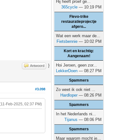
Hij heeft proef ge...
365cycle
— 10:19 PM
Flevo-trike
restauratieprojectje
afgero...
Wat een werk maar de...
Fietsbennie
— 10:02 PM
Kort en krachtig:
Aangenaam!
Hoi Jeroen, geen zor...
}
Antwoord
LekkerDoen
— 08:27 PM
Spammers
#3.098
Zo weet ik ook niet ...
Hardloper
— 08:26 PM
(11-Feb-2025, 02:37 PM)
Spammers
In het Nederlands ni...
Tijanus
— 08:06 PM
Spammers
Maar waarom mocht je...