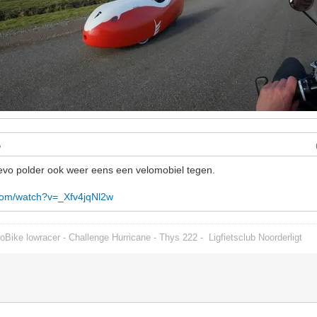
flevo polder ook weer eens een velomobiel tegen.
com/watch?v=_Xfv4jqNl2w
oBike lowracer - Challenge Hurricane - Thys 222 -
Ligfietsclub Noorderligt