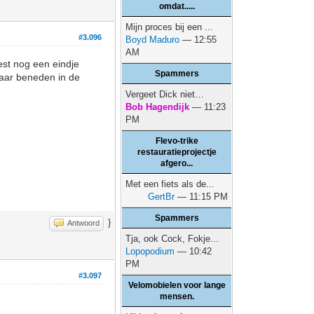
omdat.....
Mijn proces bij een ...
#3.096
Boyd Maduro
— 12:55
AM
est nog een eindje
Spammers
naar beneden in de
Vergeet Dick niet…
Bob Hagendijk
— 11:23
PM
Flevo-trike
restauratieprojectje
afgero...
Met een fiets als de...
GertBr
— 11:15 PM
Spammers
}
Antwoord
Tja, ook Cock, Fokje...
Lopopodium
— 10:42
PM
#3.097
Velomobielen voor lange
mensen.