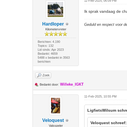
11-Feb-2025, 06:09 PM
Ik sprak vandaag de cha
Hardloper
Geduld en respect voor 
Kilometervreter
Berichten: 4.190
Topics: 132
Lid sinds: Apr 2023
Bedankt: 4659
5488 x bedankt in 3563
berichten
Zoek
Willeke_IGKT
Bedankt door:
11-Feb-2025, 10:55 PM
LigfietsWilsum schr
Veloquest
Veloquest schreef:
Valsspeler