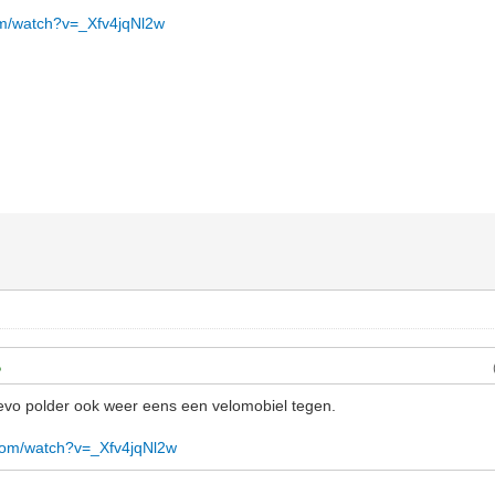
om/watch?v=_Xfv4jqNl2w
flevo polder ook weer eens een velomobiel tegen.
com/watch?v=_Xfv4jqNl2w