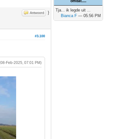
omdat.....
Tja... ik legde uit ...
}
Antwoord
Bianca F
— 05:56 PM
#3.100
(08-Feb-2025, 07:01 PM)