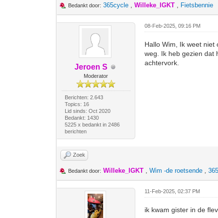
365cycle
,
Willeke_IGKT
,
Fietsbennie
Bedankt door:
08-Feb-2025, 09:16 PM
Hallo Wim, Ik weet niet
weg. Ik heb gezien dat 
achtervork.
Jeroen S
Moderator
Berichten: 2.643
Topics: 16
Lid sinds: Oct 2020
Bedankt: 1430
5225 x bedankt in 2486
berichten
Zoek
Willeke_IGKT
,
Wim -de roetsende
,
365
Bedankt door:
11-Feb-2025, 02:37 PM
ik kwam gister in de fl