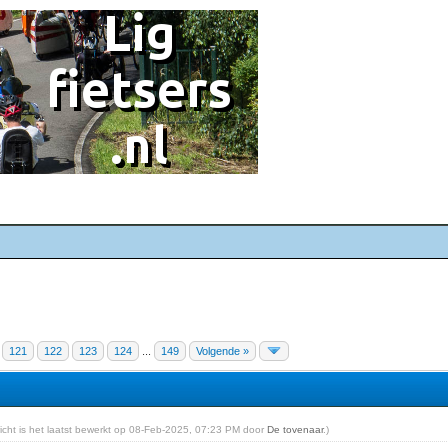
121
122
123
124
...
149
Volgende »
ericht is het laatst bewerkt op 08-Feb-2025, 07:23 PM door
De tovenaar
.)