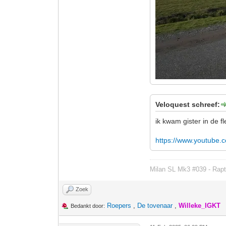
Veloquest schreef:
ik kwam gister in de 
https://www.youtube.
Milan SL Mk3 #039 - Rapt
Zoek
Roepers
,
De tovenaar
,
Willeke_IGKT
Bedankt door: