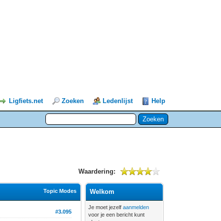
Ligfiets.net
Zoeken
Ledenlijst
Help
Waardering:
Topic Modes
Welkom
Je moet jezelf
aanmelden
#3.095
voor je een bericht kunt