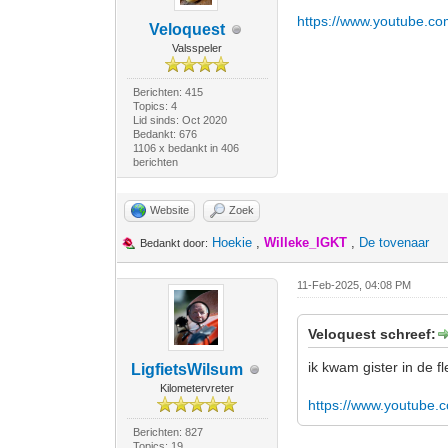
https://www.youtube.c
Veloquest
Valsspeler
Berichten: 415
Topics: 4
Lid sinds: Oct 2020
Bedankt: 676
1106 x bedankt in 406
berichten
Website
Zoek
Hoekie
,
Willeke_IGKT
,
De tovenaar
Bedankt door:
11-Feb-2025, 04:08 PM
Veloquest schreef:
ik kwam gister in de 
LigfietsWilsum
Kilometervreter
https://www.youtube.
Berichten: 827
Topics: 19