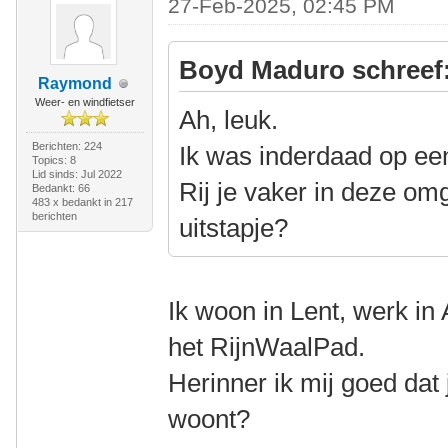
27-Feb-2025, 02:45 PM
Boyd Maduro schreef
Raymond
Weer- en windfietser
Ah, leuk.
Berichten: 224
Ik was inderdaad op ee
Topics: 8
Lid sinds: Jul 2022
Rij je vaker in deze om
Bedankt: 66
483 x bedankt in 217
berichten
uitstapje?
Ik woon in Lent, werk in
het RijnWaalPad.
Herinner ik mij goed dat j
woont?