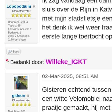
Ik zag vandaag een dame
Lopopodium
sluis over de Rijn in Katw
Kilometervreter
met mijn stadsfietsje e
Berichten: 2.364
het denk ik wel weer fr
Topics: 35
Lid sinds: Apr 2017
Bedankt: 1
eerste lange toertocht op
2089 x bedankt in
1170 berichten
Zoek
Willeke_IGKT
Bedankt door:
02-Mar-2025, 08:51 AM
Gisteren ochtend tuss
gideon
een witte Velomobiel naas
Kilometervreter
praatje gemaakt, hij met
Berichten: 851