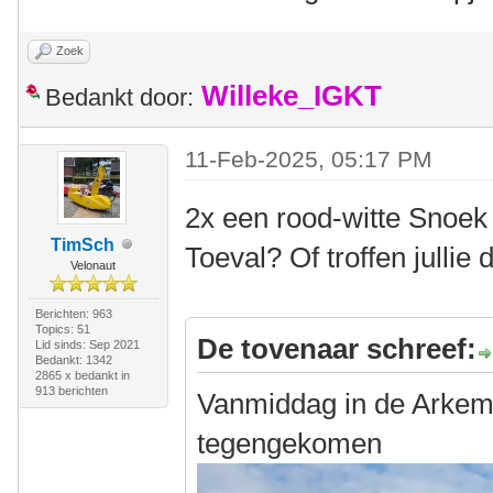
Zoek
Willeke_IGKT
Bedankt door:
11-Feb-2025, 05:17 PM
2x een rood-witte Snoek
TimSch
Toeval? Of troffen jullie
Velonaut
Berichten: 963
Topics: 51
De tovenaar schreef:
Lid sinds: Sep 2021
Bedankt: 1342
2865 x bedankt in
913 berichten
Vanmiddag in de Arkem
tegengekomen