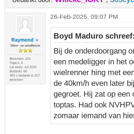
26-Feb-2025, 09:07 PM
Boyd Maduro schreef
Raymond
Weer- en windfietser
Bij de onderdoorgang o
Berichten: 224
een medeligger in het o
Topics: 8
Lid sinds: Jul 2022
wielrenner hing met een
Bedankt: 66
483 x bedankt in 217
berichten
de 40km/h even later bi
gegroet. Hij zat op een
toptas. Had ook NVHPV
zomaar iemand van hier