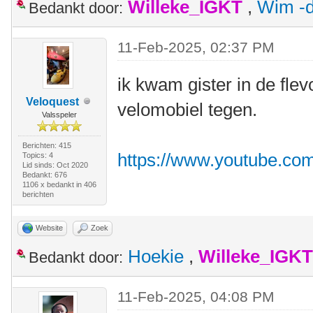
Willeke_IGKT
,
Wim -d
Bedankt door:
11-Feb-2025, 02:37 PM
ik kwam gister in de fle
Veloquest
velomobiel tegen.
Valsspeler
Berichten: 415
https://www.youtube.co
Topics: 4
Lid sinds: Oct 2020
Bedankt: 676
1106 x bedankt in 406
berichten
Website
Zoek
Hoekie
,
Willeke_IGKT
Bedankt door:
11-Feb-2025, 04:08 PM