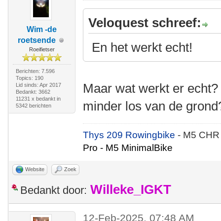
Veloquest schreef:
Wim -de
roetsende
En het werkt echt!
Roeifietser
Berichten: 7.596
Topics: 190
Maar wat werkt er echt?
Lid sinds: Apr 2017
Bedankt: 3662
11231 x bedankt in
minder los van de grond?
5342 berichten
Thys 209 Rowingbike
- M5 CHR
Pro - M5 MinimalBike
Website
Zoek
Willeke_IGKT
Bedankt door:
12-Feb-2025, 07:48 AM