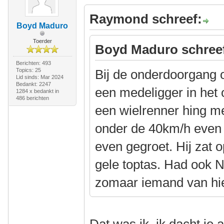
Raymond schreef:
Boyd Maduro
Toerder
Boyd Maduro schree
Berichten: 493
Topics: 25
Bij de onderdoorgang 
Lid sinds: Mar 2024
Bedankt: 2247
een medeligger in het 
1284 x bedankt in
486 berichten
een wielrenner hing me
onder de 40km/h even l
even gegroet. Hij zat 
gele toptas. Had ook 
zomaar iemand van hie