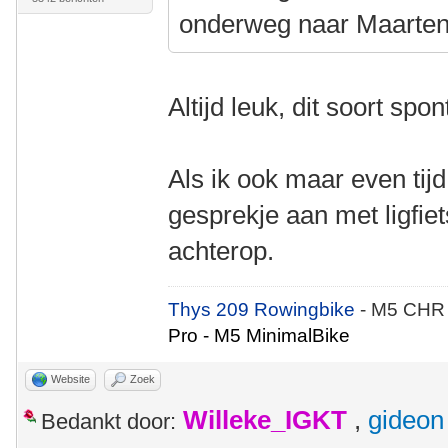
onderweg naar Maarten
Altijd leuk, dit soort sp
Als ik ook maar even tij
gesprekje aan met ligfie
achterop.
Thys 209 Rowingbike
- M5 CHR
Pro - M5 MinimalBike
Website
Zoek
Willeke_IGKT
,
gideon
Bedankt door: