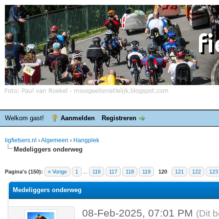
Welkom gast!
Aanmelden
Registreren
ligfietsers.nl
›
Algemeen
›
Hangplek
Medeliggers onderweg
elde waardering is 3.86
Pagina's (150):
« Vorige
1
...
116
117
118
119
120
121
122
123
Medeliggers onderweg
08-Feb-2025, 07:01 PM
(Dit 