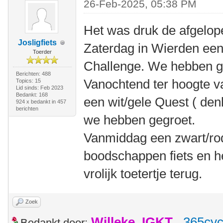
26-Feb-2025, 05:38 PM
Het was druk de afgelo
Josligfiets
Zaterdag in Wierden een
Toerder
Challenge. We hebben g
Berichten: 488
Vanochtend ter hoogte 
Topics: 15
Lid sinds: Feb 2023
Bedankt: 168
een wit/gele Quest ( den
924 x bedankt in 457
berichten
we hebben gegroet.
Vanmiddag een zwart/rod
boodschappen fiets en h
vrolijk toetertje terug.
Zoek
Willeke_IGKT
,
365cyc
Bedankt door: