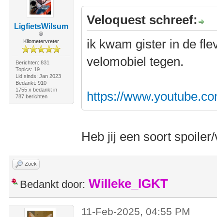
Veloquest schreef:
LigfietsWilsum
ik kwam gister in de fl
Kilometervreter
velomobiel tegen.
Berichten: 831
Topics: 19
Lid sinds: Jan 2023
Bedankt: 910
1755 x bedankt in
https://www.youtube.c
787 berichten
Heb jij een soort spoiler
Zoek
Willeke_IGKT
Bedankt door:
11-Feb-2025, 04:55 PM