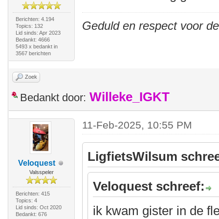
Berichten: 4.194
Geduld en respect voor d
Topics: 132
Lid sinds: Apr 2023
Bedankt: 4666
5493 x bedankt in
3567 berichten
Zoek
Willeke_IGKT
Bedankt door:
11-Feb-2025, 10:55 PM
LigfietsWilsum schree
Veloquest
Valsspeler
Veloquest schreef:
Berichten: 415
Topics: 4
ik kwam gister in de f
Lid sinds: Oct 2020
Bedankt: 676