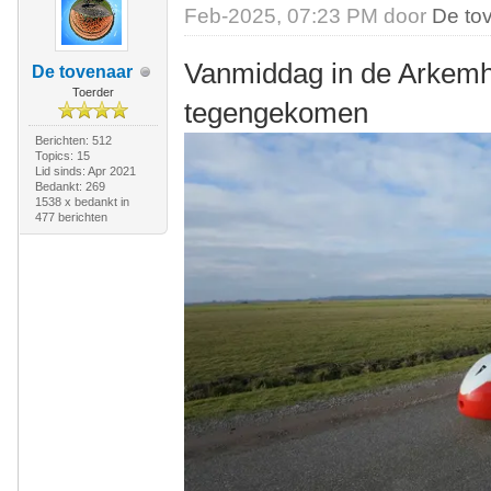
Feb-2025, 07:23 PM door
De to
Vanmiddag in de Arkemh
De tovenaar
Toerder
tegengekomen
Berichten: 512
Topics: 15
Lid sinds: Apr 2021
Bedankt: 269
1538 x bedankt in
477 berichten