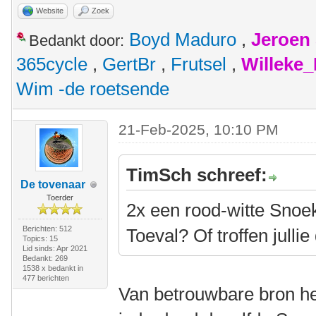
Website
Zoek
Boyd Maduro
,
Jeroen
Bedankt door:
365cycle
,
GertBr
,
Frutsel
,
Willeke
Wim -de roetsende
21-Feb-2025, 10:10 PM
TimSch schreef:
De tovenaar
Toerder
2x een rood-witte Snoe
Berichten: 512
Toeval? Of troffen julli
Topics: 15
Lid sinds: Apr 2021
Bedankt: 269
1538 x bedankt in
477 berichten
Van betrouwbare bron he