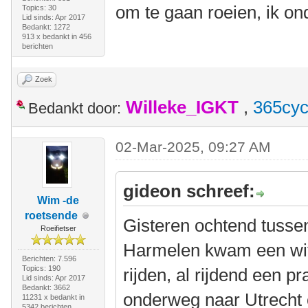
om te gaan roeien, ik o
Topics: 30
Lid sinds: Apr 2017
Bedankt: 1272
913 x bedankt in 456
berichten
Zoek
Willeke_IGKT
,
365cyc
Bedankt door:
02-Mar-2025, 09:27 AM
gideon schreef:
Wim -de
roetsende
Gisteren ochtend tuss
Roeifietser
Harmelen kwam een wit
Berichten: 7.596
Topics: 190
rijden, al rijdend een p
Lid sinds: Apr 2017
Bedankt: 3662
onderweg naar Utrecht 
11231 x bedankt in
5342 berichten