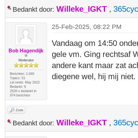
Willeke_IGKT
,
365cyc
Bedankt door:
25-Feb-2025, 08:22 PM
Vandaag om 14:50 onde
Bob Hagendijk
gele vm. Ging rechtsaf 
Moderator
andere kant maar zat ach
Berichten: 1.040
diegene wel, hij mij niet.
Topics: 51
Lid sinds: May 2022
Bedankt: 9
2520 x bedankt in
974 berichten
Zoek
Willeke_IGKT
,
365cyc
Bedankt door: