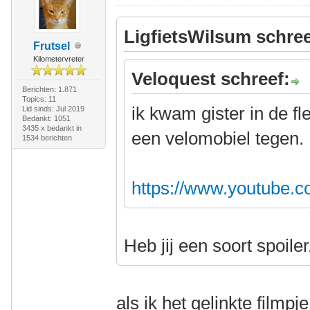
LigfietsWilsum schree
Frutsel
Kilometervreter
Veloquest schreef:
Berichten: 1.871
Topics: 11
ik kwam gister in de f
Lid sinds: Jul 2019
Bedankt: 1051
3435 x bedankt in
een velomobiel tegen.
1534 berichten
https://www.youtube.
Heb jij een soort spoile
als ik het gelinkte filmpj