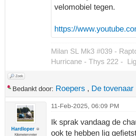
velomobiel tegen.
https://www.youtube.c
Milan SL Mk3 #039 - Rapto
Hurricane - Thys 222 -
Li
Zoek
Roepers
,
De tovenaar
Bedankt door:
11-Feb-2025, 06:09 PM
Ik sprak vandaag de chau
Hardloper
ook te hebben lig gefietst
Kilometervreter