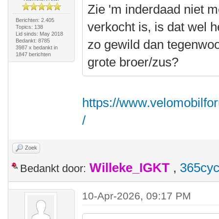
Zie 'm inderdaad niet me
Berichten: 2.405
verkocht is, is dat wel 
Topics: 138
Lid sinds: May 2018
zo gewild dan tegenwoord
Bedankt: 8785
3987 x bedankt in
1847 berichten
grote broer/zus?
https://www.velomobilfo
/
Zoek
Willeke_IGKT
,
365cyc
Bedankt door:
10-Apr-2026, 09:17 PM