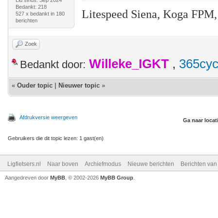
Lid sinds: Sep 2024
Bedankt: 218
Litespeed Siena, Koga FPM,
527 x bedankt in 180
berichten
Zoek
Willeke_IGKT
,
365cyc
Bedankt door:
«
Ouder topic
|
Nieuwer topic
»
Afdrukversie weergeven
Ga naar locat
Gebruikers die dit topic lezen: 1 gast(en)
Ligfietsers.nl
Naar boven
Archiefmodus
Nieuwe berichten
Berichten va
Aangedreven door
MyBB
, © 2002-2026
MyBB Group
.