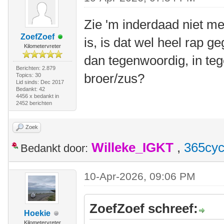
Zie 'm inderdaad niet me
ZoefZoef
is, is dat wel heel rap g
Kilometervreter
dan tegenwoordig, in tege
Berichten: 2.879
broer/zus?
Topics: 30
Lid sinds: Dec 2017
Bedankt: 42
4456 x bedankt in
2452 berichten
Zoek
Willeke_IGKT
,
365cyc
Bedankt door:
10-Apr-2026, 09:06 PM
ZoefZoef schreef:
Hoekie
Kilometervreter