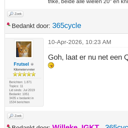
trike, beide alle wielen 20" en kn
Zoek
365cycle
Bedankt door:
10-Apr-2026, 10:23 AM
Goh, laat er nu net een Q
Frutsel
Kilometervreter
Berichten: 1.871
Topics: 11
Lid sinds: Jul 2019
Bedankt: 1051
3435 x bedankt in
1534 berichten
Zoek
Willeke_IGKT
,
365cyc
Bedankt door: