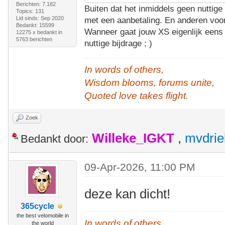
Berichten: 7.182
Buiten dat het inmiddels geen nuttige 
Topics: 131
Lid sinds: Sep 2020
met een aanbetaling. En anderen voor
Bedankt: 15599
Wanneer gaat jouw XS eigenlijk eens 
12275 x bedankt in
5763 berichten
nuttige bijdrage ; )
In words of others,
Wisdom blooms, forums unite,
Quoted love takes flight.
Zoek
Willeke_IGKT
,
mvdrie
Bedankt door:
09-Apr-2026, 11:00 PM
deze kan dicht!
365cycle
the best velomobile in
In words of others,
the world