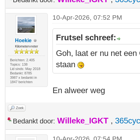
10-Apr-2026, 07:52 PM
Frutsel schreef:
Hoekie
Kilometervreter
Goh, laat er nu net een 
Berichten: 2.405
staan
Topics: 138
Lid sinds: May 2018
Bedankt: 8785
3987 x bedankt in
1847 berichten
En alweer weg
Zoek
Willeke_IGKT
,
365cyc
Bedankt door:
10-Apr-2026, 07:54 PM