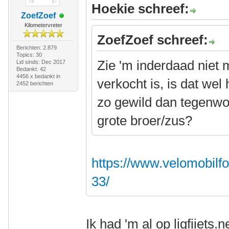
Hoekie schreef:
ZoefZoef
Kilometervreter
ZoefZoef schreef:
Berichten: 2.879
Topics: 30
Zie 'm inderdaad niet m
Lid sinds: Dec 2017
Bedankt: 42
4456 x bedankt in
verkocht is, is dat wel
2452 berichten
zo gewild dan tegenwoor
grote broer/zus?
https://www.velomobilf
33/
Ik had 'm al op ligfiiets