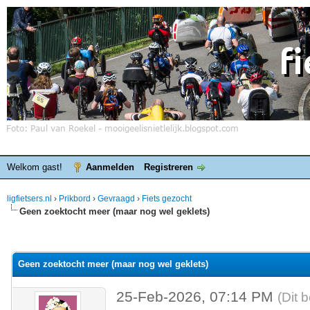
Welkom gast!
Aanmelden
Registreren
ligfietsers.nl
›
Prikbord
›
Gevraagd
›
Fiets gezocht
Geen zoektocht meer (maar nog wel geklets)
elde waardering is 0
Geen zoektocht meer (maar nog wel geklets)
25-Feb-2026, 07:14 PM
(Dit 