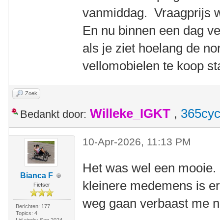
vanmiddag. Vraagprijs 
En nu binnen een dag v
als je ziet hoelang de n
vellomobielen te koop st
Zoek
Willeke_IGKT
,
365cyc
Bedankt door:
10-Apr-2026, 11:13 PM
Het was wel een mooie. E
Bianca F
kleinere medemens is er
Fietser
weg gaan verbaast me ni
Berichten: 177
Topics: 4