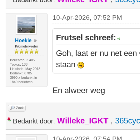
10-Apr-2026, 07:52 PM
Frutsel schreef:
Hoekie
Kilometervreter
Goh, laat er nu net een 
Berichten: 2.405
staan
Topics: 138
Lid sinds: May 2018
Bedankt: 8785
3990 x bedankt in
1849 berichten
En alweer weg
Zoek
Willeke_IGKT
,
365cyc
Bedankt door:
10-Apr-2026, 07:54 PM