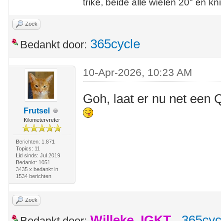
trike, beide alle wielen 20" en kn
Zoek
365cycle
Bedankt door:
10-Apr-2026, 10:23 AM
Goh, laat er nu net een Q
Frutsel
Kilometervreter
Berichten: 1.871
Topics: 11
Lid sinds: Jul 2019
Bedankt: 1051
3435 x bedankt in
1534 berichten
Zoek
Willeke_IGKT
,
365cyc
Bedankt door: