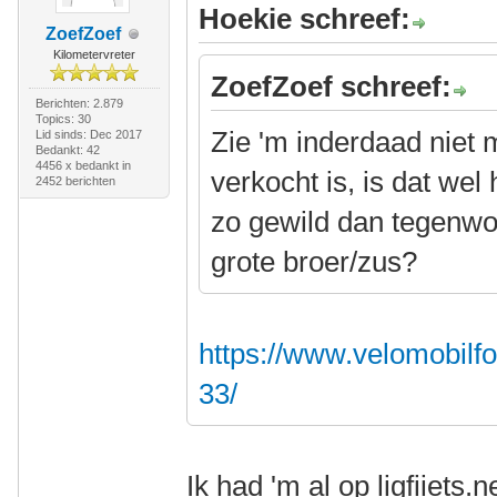
Hoekie schreef:
ZoefZoef
Kilometervreter
ZoefZoef schreef:
Berichten: 2.879
Topics: 30
Zie 'm inderdaad niet m
Lid sinds: Dec 2017
Bedankt: 42
4456 x bedankt in
verkocht is, is dat wel
2452 berichten
zo gewild dan tegenwoor
grote broer/zus?
https://www.velomobilf
33/
Ik had 'm al op ligfiiets