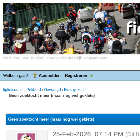
Welkom gast!
Aanmelden
Registreren
ligfietsers.nl
›
Prikbord
›
Gevraagd
›
Fiets gezocht
Geen zoektocht meer (maar nog wel geklets)
elde waardering is 0
Geen zoektocht meer (maar nog wel geklets)
25-Feb-2026, 07:14 PM
(Dit 