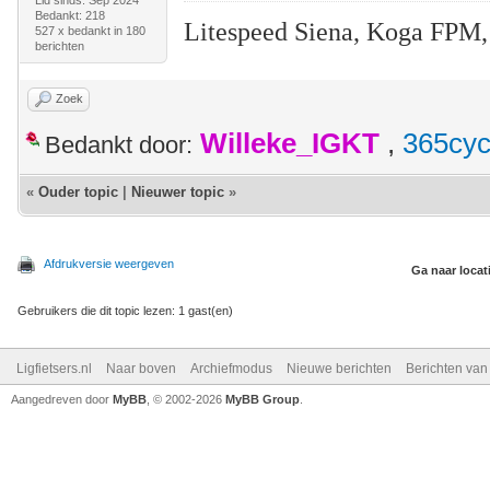
Lid sinds: Sep 2024
Bedankt: 218
Litespeed Siena, Koga FPM,
527 x bedankt in 180
berichten
Zoek
Willeke_IGKT
,
365cyc
Bedankt door:
«
Ouder topic
|
Nieuwer topic
»
Afdrukversie weergeven
Ga naar locat
Gebruikers die dit topic lezen: 1 gast(en)
Ligfietsers.nl
Naar boven
Archiefmodus
Nieuwe berichten
Berichten va
Aangedreven door
MyBB
, © 2002-2026
MyBB Group
.