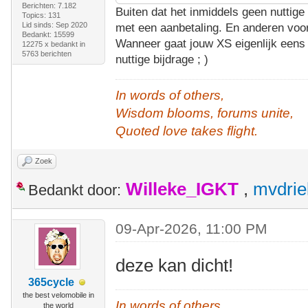
Berichten: 7.182
Buiten dat het inmiddels geen nuttige 
Topics: 131
Lid sinds: Sep 2020
met een aanbetaling. En anderen voor
Bedankt: 15599
Wanneer gaat jouw XS eigenlijk eens 
12275 x bedankt in
5763 berichten
nuttige bijdrage ; )
In words of others,
Wisdom blooms, forums unite,
Quoted love takes flight.
Zoek
Willeke_IGKT
,
mvdrie
Bedankt door:
09-Apr-2026, 11:00 PM
deze kan dicht!
365cycle
the best velomobile in
In words of others,
the world