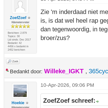
Zie 'm inderdaad niet me
ZoefZoef
is, is dat wel heel rap g
Kilometervreter
dan tegenwoordig, in tege
Berichten: 2.879
broer/zus?
Topics: 30
Lid sinds: Dec 2017
Bedankt: 42
4456 x bedankt in
2452 berichten
Zoek
Willeke_IGKT
,
365cyc
Bedankt door:
10-Apr-2026, 09:06 PM
ZoefZoef schreef:
Hoekie
Kilometervreter