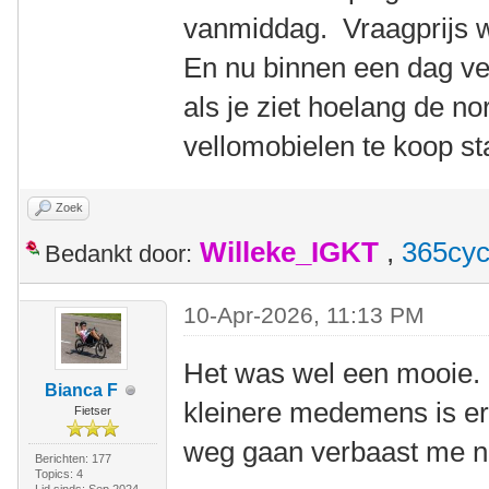
vanmiddag. Vraagprijs 
En nu binnen een dag v
als je ziet hoelang de n
vellomobielen te koop st
Zoek
Willeke_IGKT
,
365cyc
Bedankt door:
10-Apr-2026, 11:13 PM
Het was wel een mooie. E
Bianca F
kleinere medemens is er
Fietser
weg gaan verbaast me ni
Berichten: 177
Topics: 4