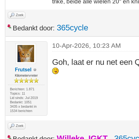
trike, beide alle wielen 20" en kn
Zoek
365cycle
Bedankt door:
10-Apr-2026, 10:23 AM
Goh, laat er nu net een Q
Frutsel
Kilometervreter
Berichten: 1.871
Topics: 11
Lid sinds: Jul 2019
Bedankt: 1051
3435 x bedankt in
1534 berichten
Zoek
Willeke_IGKT
,
365cyc
Bedankt door: