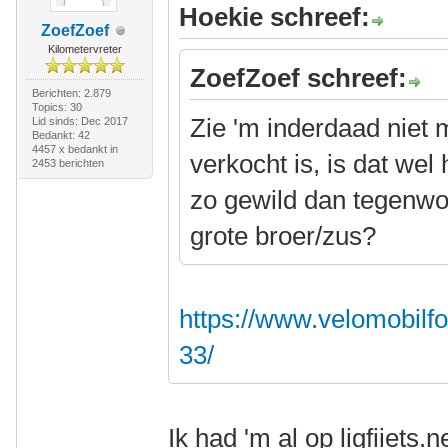
Hoekie schreef:
ZoefZoef
Kilometervreter
ZoefZoef schreef:
Berichten: 2.879
Topics: 30
Zie 'm inderdaad niet m
Lid sinds: Dec 2017
Bedankt: 42
4457 x bedankt in
verkocht is, is dat wel
2453 berichten
zo gewild dan tegenwoor
grote broer/zus?
https://www.velomobilf
33/
Ik had 'm al op ligfiiets