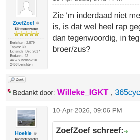
Zie 'm inderdaad niet me
ZoefZoef
is, is dat wel heel rap g
Kilometervreter
dan tegenwoordig, in tege
Berichten: 2.879
broer/zus?
Topics: 30
Lid sinds: Dec 2017
Bedankt: 42
4457 x bedankt in
2453 berichten
Zoek
Willeke_IGKT
,
365cyc
Bedankt door:
10-Apr-2026, 09:06 PM
ZoefZoef schreef:
Hoekie
Kilometervreter