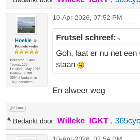
10-Apr-2026, 07:52 PM
Frutsel schreef:
Hoekie
Kilometervreter
Goh, laat er nu net een 
Berichten: 2.408
staan
Topics: 138
Lid sinds: May 2018
Bedankt: 8788
3994 x bedankt in
1852 berichten
En alweer weg
Zoek
Willeke_IGKT
,
365cyc
Bedankt door:
10-Apr-2026, 07:54 PM