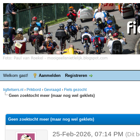
Welkom gast!
Aanmelden
Registreren
ligfietsers.nl
›
Prikbord
›
Gevraagd
›
Fiets gezocht
Geen zoektocht meer (maar nog wel geklets)
elde waardering is 0
Geen zoektocht meer (maar nog wel geklets)
25-Feb-2026, 07:14 PM
(Dit 