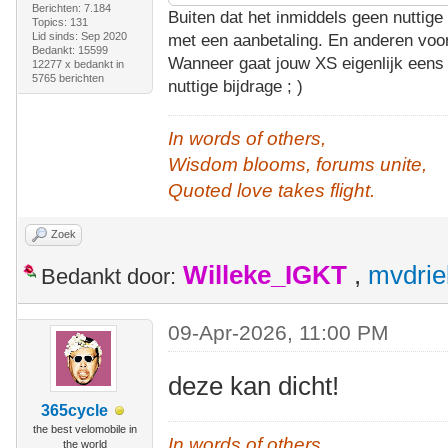
Berichten: 7.184
Buiten dat het inmiddels geen nuttige 
Topics: 131
Lid sinds: Sep 2020
met een aanbetaling. En anderen voor
Bedankt: 15599
Wanneer gaat jouw XS eigenlijk eens 
12277 x bedankt in
5765 berichten
nuttige bijdrage ; )
In words of others,
Wisdom blooms, forums unite,
Quoted love takes flight.
Zoek
Willeke_IGKT
,
mvdrie
Bedankt door:
09-Apr-2026, 11:00 PM
deze kan dicht!
365cycle
the best velomobile in
In words of others,
the world