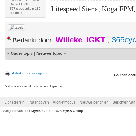
Lid sinds: Sep 2024
Bedankt: 218
Litespeed Siena, Koga FPM,
527 x bedankt in 180
berichten
Zoek
Willeke_IGKT
,
365cyc
Bedankt door:
«
Ouder topic
|
Nieuwer topic
»
Afdrukversie weergeven
Ga naar locat
Gebruikers die dit topic lezen: 1 gast(en)
Ligfietsers.nl
Naar boven
Archiefmodus
Nieuwe berichten
Berichten va
Aangedreven door
MyBB
, © 2002-2026
MyBB Group
.