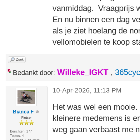
vanmiddag. Vraagprijs 
En nu binnen een dag v
als je ziet hoelang de n
vellomobielen te koop st
Zoek
Willeke_IGKT
,
365cyc
Bedankt door:
10-Apr-2026, 11:13 PM
Het was wel een mooie. E
Bianca F
kleinere medemens is er
Fietser
weg gaan verbaast me ni
Berichten: 177
Topics: 4