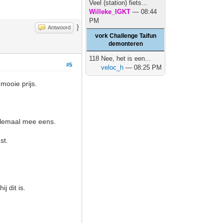
Veel (station) fiets...
Willeke_IGKT
— 08:44
PM
}
Antwoord
vork Challenge Taifun
demonteren
118 Nee, het is een...
#5
veloc_h
— 08:25 PM
 mooie prijs.
elemaal mee eens.
st.
j dit is.