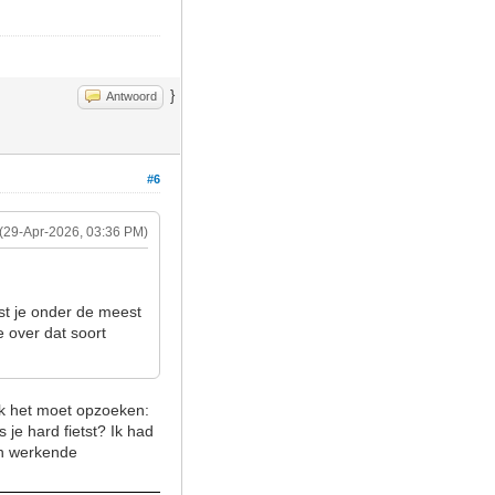
}
Antwoord
#6
(29-Apr-2026, 03:36 PM)
ost je onder de meest
 over dat soort
 ik het moet opzoeken:
je hard fietst? Ik had
en werkende