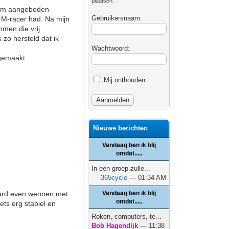
plaatsen.
orum aangeboden
Gebruikersnaam:
 M-racer had. Na mijn
mmen die vrij
zo hersteld dat ik
Wachtwoord:
 gemaakt.
Mij onthouden
Nieuwe berichten
Vandaag ben ik blij
omdat.....
In een groep zulle...
365cycle
— 01:34 AM
raard even wennen met
Vandaag ben ik blij
omdat.....
iets erg stabiel en
Roken, computers, te...
Bob Hagendijk
— 11:38