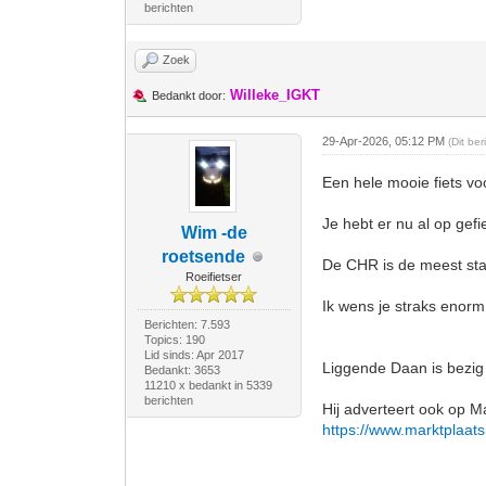
berichten
Zoek
Willeke_IGKT
Bedankt door:
29-Apr-2026, 05:12 PM
(Dit be
Een hele mooie fiets voo
Je hebt er nu al op gefi
Wim -de
roetsende
De CHR is de meest sta
Roeifietser
Ik wens je straks enorm 
Berichten: 7.593
Topics: 190
Lid sinds: Apr 2017
Liggende Daan is bezig
Bedankt: 3653
11210 x bedankt in 5339
berichten
Hij adverteert ook op Ma
https://www.marktplaats.