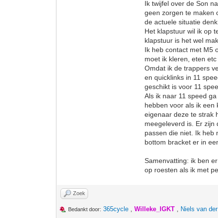
Ik twijfel over de Son 
geen zorgen te maken o
de actuele situatie denk
Het klapstuur wil ik op 
klapstuur is het wel mak
Ik heb contact met M5 o
moet ik kleren, eten e
Omdat ik de trappers ve
en quicklinks in 11 spee
geschikt is voor 11 spe
Als ik naar 11 speed ga 
hebben voor als ik een 
eigenaar deze te strak
meegeleverd is. Er zijn
passen die niet. Ik heb 
bottom bracket er in ee
Samenvatting: ik ben e
op roesten als ik met pe
Zoek
365cycle
,
Willeke_IGKT
,
Niels van de
Bedankt door: