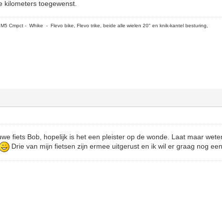
ge kilometers toegewenst.
5 Cmpct - Whike - Flevo bike, Flevo trike, beide alle wielen 20" en knik-kantel besturing,
euwe fiets Bob, hopelijk is het een pleister op de wonde. Laat maar wete
Drie van mijn fietsen zijn ermee uitgerust en ik wil er graag nog e