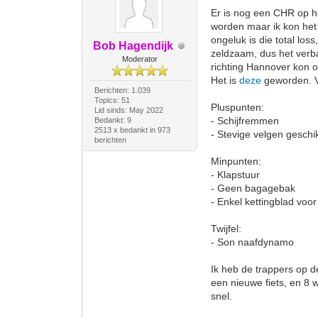
Er is nog een CHR op he
worden maar ik kon het
ongeluk is die total los
Bob Hagendijk
zeldzaam, dus het verba
Moderator
richting Hannover kon o
Het is
deze
geworden. Vo
Berichten: 1.039
Topics: 51
Pluspunten:
Lid sinds: May 2022
- Schijfremmen
Bedankt: 9
2513 x bedankt in 973
- Stevige velgen gesch
berichten
Minpunten:
- Klapstuur
- Geen bagagebak
- Enkel kettingblad voor
Twijfel:
- Son naafdynamo
Ik heb de trappers op d
een nieuwe fiets, en 8 w
snel.