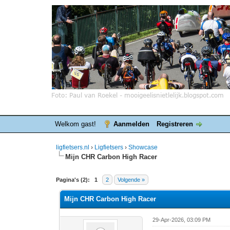
Welkom gast!
Aanmelden
Registreren
ligfietsers.nl
›
Ligfietsers
›
Showcase
Mijn CHR Carbon High Racer
0 stemmen - gemiddelde waardering is 0
1
2
3
4
5
Pagina's (2):
1
2
Volgende »
Mijn CHR Carbon High Racer
29-Apr-2026, 03:09 PM