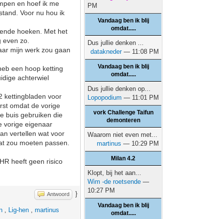
lampen en hoef ik me
PM
tand. Voor nu hou ik
Vandaag ben ik blij
omdat.....
illende hoeken. Met het
g even zo.
Dus jullie denken ...
naar mijn werk zou gaan
datakneder
— 11:08 PM
Vandaag ben ik blij
 heb een hoop ketting
omdat.....
uidige achterwiel
Dus jullie denken op...
 2 kettingbladen voor
Lopopodium
— 11:01 PM
arst omdat de vorige
vork Challenge Taifun
e buis gebruiken die
demonteren
e vorige eigenaar
kan vertellen wat voor
Waarom niet even met...
 dat zou moeten passen.
martinus
— 10:29 PM
Milan 4.2
HR heeft geen risico
Klopt, bij het aan...
Wim -de roetsende
—
10:27 PM
}
Antwoord
Vandaag ben ik blij
n
,
Lig-hen
,
martinus
omdat.....