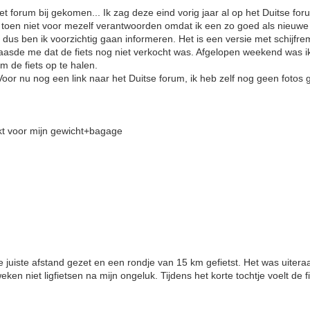
t forum bij gekomen... Ik zag deze eind vorig jaar al op het Duitse f
 toen niet voor mezelf verantwoorden omdat ik een zo goed als nieuwe
s, dus ben ik voorzichtig gaan informeren. Het is een versie met schijfre
asde me dat de fiets nog niet verkocht was. Afgelopen weekend was ik 
m de fiets op te halen.
or nu nog een link naar het Duitse forum, ik heb zelf nog geen fotos
ikt voor mijn gewicht+bagage
e juiste afstand gezet en een rondje van 15 km gefietst. Het was uite
eken niet ligfietsen na mijn ongeluk. Tijdens het korte tochtje voelt de f