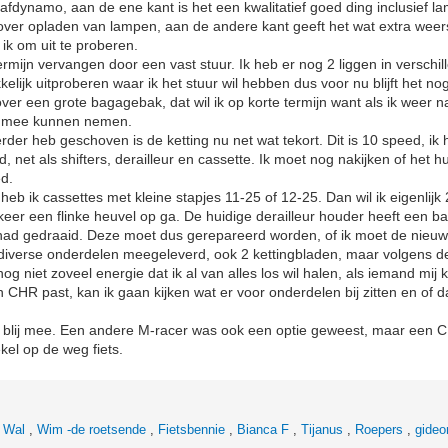
naafdynamo, aan de ene kant is het een kwalitatief goed ding inclusief 
ver opladen van lampen, aan de andere kant geeft het wat extra weers
 ik om uit te proberen.
termijn vervangen door een vast stuur. Ik heb er nog 2 liggen in versch
kelijk uitproberen waar ik het stuur wil hebben dus voor nu blijft het no
ver een grote bagagebak, dat wil ik op korte termijn want als ik weer 
tc mee kunnen nemen.
rder heb geschoven is de ketting nu net wat tekort. Dit is 10 speed, ik
d, net als shifters, derailleur en cassette. Ik moet nog nakijken of het h
ed.
heb ik cassettes met kleine stapjes 11-25 of 12-25. Dan wil ik eigenlijk
keer een flinke heuvel op ga. De huidige derailleur houder heeft een b
 had gedraaid. Deze moet dus gerepareerd worden, of ik moet de nieuw
 diverse onderdelen meegeleverd, ook 2 kettingbladen, maar volgens d
nog niet zoveel energie dat ik al van alles los wil halen, als iemand mij 
n CHR past, kan ik gaan kijken wat er voor onderdelen bij zitten en of
r blij mee. Een andere M-racer was ook een optie geweest, maar een C
kel op de weg fiets.
r Wal
,
Wim -de roetsende
,
Fietsbennie
,
Bianca F
,
Tijanus
,
Roepers
,
gideo