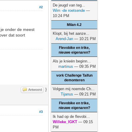
De jeugd van teg...
#2
Wim -de roetsende
—
10:24 PM
Milan 4.2
t je onder de meest
Klopt, bij het aanze...
ver dat soort
Arend-Jan
— 10:21 PM
Flevobike en trike,
nieuwe eigenaren?
Als je knieën beginn...
martinus
— 09:35 PM
vork Challenge Taifun
demonteren
Volgen mij noemde Ch...
}
Antwoord
Tijanus
— 09:21 PM
Flevobike en trike,
nieuwe eigenaren?
#3
Ik had op de flevobi...
Willeke_IGKT
— 09:15
PM