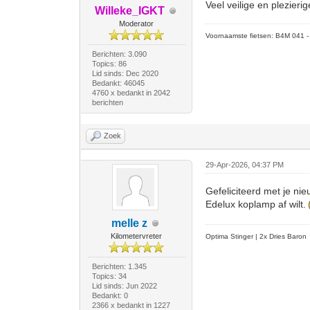
Veel veilige en plezieri
Willeke_IGKT
Moderator
Voornaamste fietsen: B4M 041 - M
Berichten: 3.090
Topics: 86
Lid sinds: Dec 2020
Bedankt: 46045
4760 x bedankt in 2042
berichten
Zoek
29-Apr-2026, 04:37 PM
Gefeliciteerd met je ni
Edelux koplamp af wilt.
melle z
Kilometervreter
Optima Stinger |
2x Dries Baron
Berichten: 1.345
Topics: 34
Lid sinds: Jun 2022
Bedankt: 0
2366 x bedankt in 1227