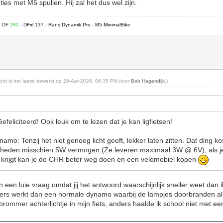
ties met M5 spullen. Hij zal het dus wel zijn.
- DF
282
- DFxl 137 - Rans Dynamik Pro - M5 MinimalBike
richt is het laatst bewerkt op 29-Apr-2026, 06:35 PM door
Bob Hagendijk
.)
feliciteerd! Ook leuk om te lezen dat je kan ligfietsen!
namo: Tenzij het niet genoeg licht geeft, lekker laten zitten. Dat ding k
heden misschien 5W vermogen (Ze leveren maximaal 3W @ 6V), als je
krijgt kan je de CHR beter weg doen en een velomobiel kopen
n een luie vraag omdat jij het antwoord waarschijnlijk sneller weet dan
ers werkt dan een normale dynamo waarbij de lampjes doorbranden als 
rommer achterlichtje in mijn fiets, anders haalde ik school niet met e