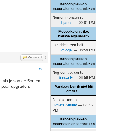
Banden plakken:
materialen en technieken
Nemen mensen n...
Tijanus
— 09:01 PM
Flevobike en trike,
nieuwe eigenaren?
Inmiddels een half j...
ligvogel
— 08:59 PM
}
Antwoord
Banden plakken:
materialen en technieken
#4
Nog een tip, contr...
Bianca F
— 08:59 PM
n als je van de Son en
en paar upgraden.
Vandaag ben ik niet blij
omdat.....
Je plakt met h...
LigfietsWilsum
— 08:45
PM
Banden plakken:
materialen en technieken