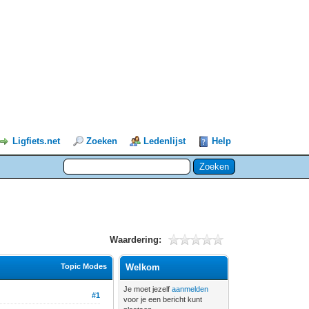
Ligfiets.net
Zoeken
Ledenlijst
Help
Waardering:
Topic Modes
Welkom
Je moet jezelf
aanmelden
#1
voor je een bericht kunt