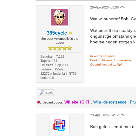
29-Apr-2026, 03:36 PM
Wauw, supertof Bob! Gefe
Wat betreft die naafdyna
365cycle
ongunstige omstandighe
the best velomobile in the
hoeveelheden zorgen kr
world
In words of others,
Berichten: 7.182
Wisdom blooms, forums unite,
Topics: 131
Quoted love takes flight.
Lid sinds: Sep 2020
Bedankt: 15599
12272 x bedankt in 5763
berichten
Zoek
Willeke_IGKT
,
Wim -de roetsende
,
Fru
Bedankt door:
29-Apr-2026, 04:12 PM
Bob gefeliciteerd met de