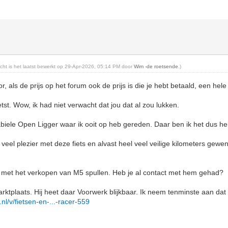
richt is het laatst bewerkt op 29-Apr-2026, 05:14 PM door
Wim -de roetsende
.)
r, als de prijs op het forum ook de prijs is die je hebt betaald, een hele
etst. Wow, ik had niet verwacht dat jou dat al zou lukken.
biele Open Ligger waar ik ooit op heb gereden. Daar ben ik het dus h
veel plezier met deze fiets en alvast heel veel veilige kilometers gewen
 met het verkopen van M5 spullen. Heb je al contact met hem gehad?
rktplaats. Hij heet daar Voorwerk blijkbaar. Ik neem tenminste aan dat hi
nl/v/fietsen-en-...-racer-559