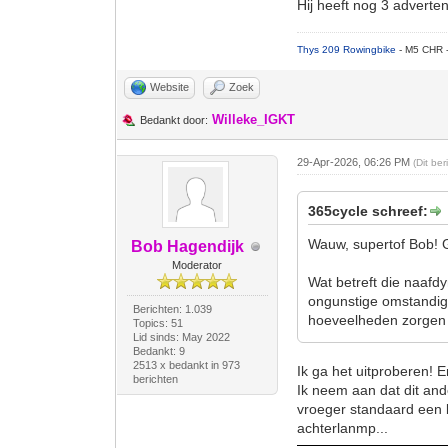
Hij heeft nog 3 adverten
Thys 209 Rowingbike
- M5 CHR 
Website
Zoek
Willeke_IGKT
Bedankt door:
29-Apr-2026, 06:26 PM
(Dit be
365cycle schreef:
Wauw, supertof Bob! Ge
Bob Hagendijk
Moderator
Wat betreft die naafdy
ongunstige omstandig
Berichten: 1.039
hoeveelheden zorgen 
Topics: 51
Lid sinds: May 2022
Bedankt: 9
2513 x bedankt in 973
Ik ga het uitproberen! E
berichten
Ik neem aan dat dit and
vroeger standaard een b
achterlanmp...