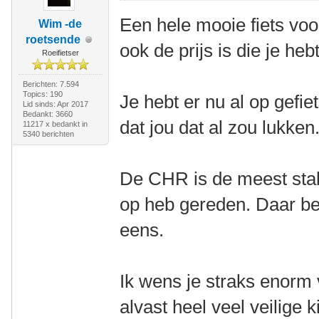
Een hele mooie fiets voor
Wim -de
roetsende
ook de prijs is die je heb
Roeifietser
Berichten: 7.594
Topics: 190
Je hebt er nu al op gefie
Lid sinds: Apr 2017
Bedankt: 3660
dat jou dat al zou lukken
11217 x bedankt in
5340 berichten
De CHR is de meest stab
op heb gereden. Daar be
eens.
Ik wens je straks enorm 
alvast heel veel veilige 