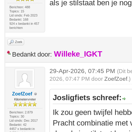
als je stilstaat ben je no
Berichten: 488
Topics: 15
Lid sinds: Feb 2023
Bedankt: 168
924 x bedankt in 457
berichten
Zoek
Willeke_IGKT
Bedankt door:
29-Apr-2026, 07:45 PM
(Dit b
2026, 07:47 PM door
ZoefZoef
.)
ZoefZoef
Josligfiets schreef:
Kilometervreter
Ik zou geen twijfel he
Berichten: 2.879
Topics: 30
Pracht combinatie met v
Lid sinds: Dec 2017
Bedankt: 42
4457 x bedankt in