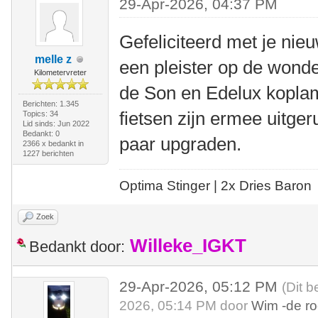
29-Apr-2026, 04:37 PM
Gefeliciteerd met je nieu
melle z
een pleister op de wonde
Kilometervreter
de Son en Edelux koplam
Berichten: 1.345
fietsen zijn ermee uitger
Topics: 34
Lid sinds: Jun 2022
Bedankt: 0
paar upgraden.
2366 x bedankt in
1227 berichten
Optima Stinger |
2x Dries Baron
Zoek
Willeke_IGKT
Bedankt door:
29-Apr-2026, 05:12 PM
(Dit b
2026, 05:14 PM door
Wim -de r