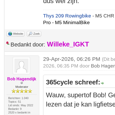
dus wel zijn.
Thys 209 Rowingbike
- M5 CHR
Pro - M5 MinimalBike
Website
Zoek
Willeke_IGKT
Bedankt door:
29-Apr-2026, 06:26 PM
(Dit b
2026, 06:35 PM door
Bob Hagen
Bob Hagendijk
365cycle schreef:
Moderator
Wauw, supertof Bob! Gef
Berichten: 1.040
Topics: 51
lezen dat je kan ligfiets
Lid sinds: May 2022
Bedankt: 9
2520 x bedankt in