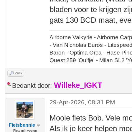
bladen voor te krijgen zi
gats 130 BCD maat, even
Airborne Valkyrie - Airborne Car
- Van Nicholas Euros - Litespee
Baron - Optima Orca - Hase Pin
Quest 259 'Quifje' - Milan SL2 '
Zoek
Willeke_IGKT
Bedankt door:
29-Apr-2026, 08:31 PM
Mooie fiets Bob. Vele m
Fietsbennie
Als ik je keer helpen mo
Fiets m'n voeten