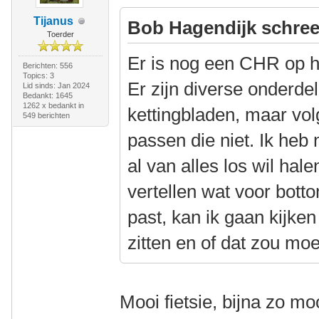
Tijanus
Bob Hagendijk schree
Toerder
Er is nog een CHR op he
Berichten: 556
Topics: 3
Er zijn diverse onderd
Lid sinds: Jan 2024
Bedankt: 1645
1262 x bedankt in
kettingbladen, maar vol
549 berichten
passen die niet. Ik heb 
al van alles los wil hal
vertellen wat voor bott
past, kan ik gaan kijken
zitten en of dat zou mo
Mooi fietsie, bijna zo m