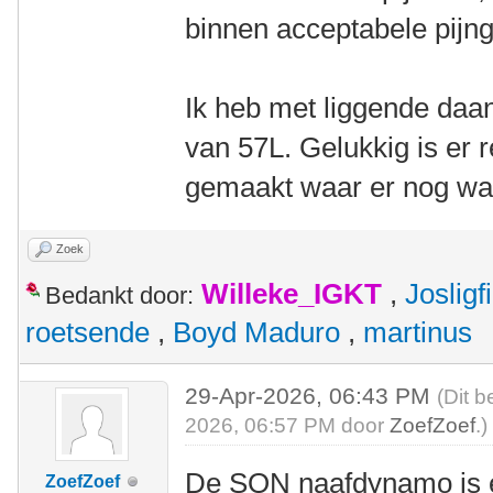
binnen acceptabele pijn
Ik heb met liggende daa
van 57L. Gelukkig is er 
gemaakt waar er nog wat
Zoek
Willeke_IGKT
,
Josligf
Bedankt door:
roetsende
,
Boyd Maduro
,
martinus
29-Apr-2026, 06:43 PM
(Dit b
2026, 06:57 PM door
ZoefZoef
.)
De SON naafdynamo is e
ZoefZoef