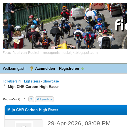
Welkom gast!
Aanmelden
Registreren
ligfietsers.nl
›
Ligfietsers
›
Showcase
Mijn CHR Carbon High Racer
elde waardering is 0
Pagina's (2):
1
2
Volgende »
Mijn CHR Carbon High Racer
29-Apr-2026, 03:09 PM