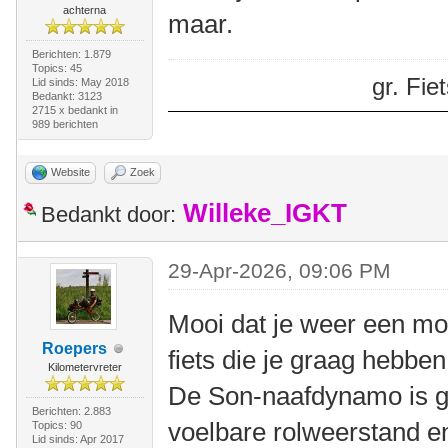
achterna
maar.
Berichten: 1.879
Topics: 45
gr. Fi
Lid sinds: May 2018
Bedankt: 3123
2715 x bedankt in
989 berichten
Website
Zoek
Willeke_IGKT
Bedankt door:
29-Apr-2026, 09:06 PM
Mooi dat je weer een moo
Roepers
fiets die je graag hebben
Kilometervreter
De Son-naafdynamo is ge
Berichten: 2.883
voelbare rolweerstand en
Topics: 90
Lid sinds: Apr 2017