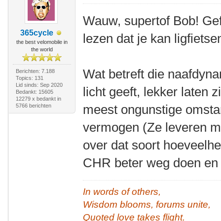
Wauw, supertof Bob! Gef
365cycle
lezen dat je kan ligfietse
the best velomobile in
the world
Wat betreft die naafdyna
Berichten: 7.188
Topics: 131
Lid sinds: Sep 2020
licht geeft, lekker laten 
Bedankt: 15605
12279 x bedankt in
meest ongunstige omst
5766 berichten
vermogen (Ze leveren m
over dat soort hoeveelhe
CHR beter weg doen en
In words of others,
Wisdom blooms, forums unite,
Quoted love takes flight.