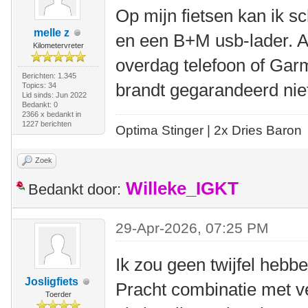
Op mijn fietsen kan ik s
melle z
en een B+M usb-lader. Al
Kilometervreter
overdag telefoon of Gar
Berichten: 1.345
brandt gegarandeerd niet
Topics: 34
Lid sinds: Jun 2022
Bedankt: 0
2366 x bedankt in
1227 berichten
Optima Stinger |
2x Dries Baron
Zoek
Willeke_IGKT
Bedankt door:
29-Apr-2026, 07:25 PM
Ik zou geen twijfel heb
Josligfiets
Pracht combinatie met ve
Toerder