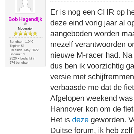
Er is nog een CHR op het
Bob Hagendijk
deze eind vorig jaar al o
Moderator
aangeboden worden maar 
Berichten: 1.040
mezelf verantwoorden om
Topics: 51
Lid sinds: May 2022
nieuwe M-racer had. Na m
Bedankt: 9
2520 x bedankt in
974 berichten
dus ben ik voorzichtig g
versie met schijfremmen 
verbaasde me dat de fiet
Afgelopen weekend was ik
Hannover kon om de fiet
Het is
deze
geworden. Vo
Duitse forum, ik heb zel