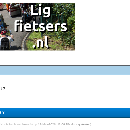
lt ?
t ?
ericht is het laatst bewerkt op 12-May-2026, 11:06 PM door
qv-tester
.)