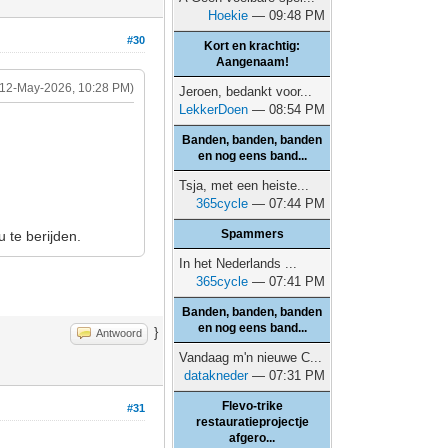
Hoekie
— 09:48 PM
#30
Kort en krachtig:
Aangenaam!
(12-May-2026, 10:28 PM)
Jeroen, bedankt voor...
LekkerDoen
— 08:54 PM
Banden, banden, banden
en nog eens band...
Tsja, met een heiste...
365cycle
— 07:44 PM
Spammers
 te berijden.
In het Nederlands ...
365cycle
— 07:41 PM
Banden, banden, banden
en nog eens band...
}
Antwoord
Vandaag m'n nieuwe C...
datakneder
— 07:31 PM
Flevo-trike
#31
restauratieprojectje
afgero...