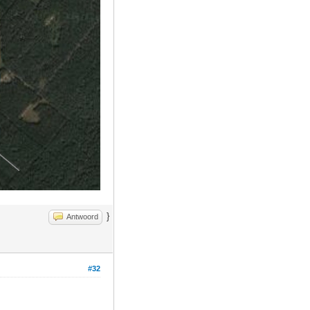
}
Antwoord
#32