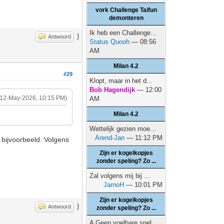
vork Challenge Taifun
demonteren
Ik heb een Challenge...
}
Antwoord
Status Quooh
— 08:56
AM
Milan 4.2
#29
Klopt, maar in het d...
Bob Hagendijk
— 12:00
(12-May-2026, 10:15 PM)
AM
Milan 4.2
Wettelijk gezien moe...
Arend-Jan
— 11:12 PM
, bijvoorbeeld. Volgens
Zijn er kogelkopjes
zonder speling? Zo ...
Zal volgens mij bij ...
JarnoH
— 10:01 PM
Zijn er kogelkopjes
}
Antwoord
zonder speling? Zo ...
A Geen voelbare spel...