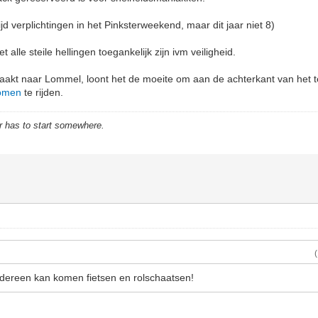
tijd verplichtingen in het Pinksterweekend, maar dit jaar niet 8)
et alle steile hellingen toegankelijk zijn ivm veiligheid.
 maakt naar Lommel, loont het de moeite om aan de achterkant van het t
bomen
te rijden.
r has to start somewhere.
iedereen kan komen fietsen en rolschaatsen!