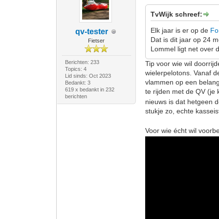
TvWijk schreef:
Elk jaar is er op de
Fo
qv-tester
Dat is dit jaar op 24 m
Fietser
Lommel ligt net over 
Berichten: 233
Tip voor wie wil doorrij
Topics: 4
wielerpelotons. Vanaf d
Lid sinds: Oct 2023
vlammen op een belangri
Bedankt: 3
619 x bedankt in 232
te rijden met de QV (je
berichten
nieuws is dat hetgeen d
stukje zo, echte kassei
Voor wie écht wil voorbe