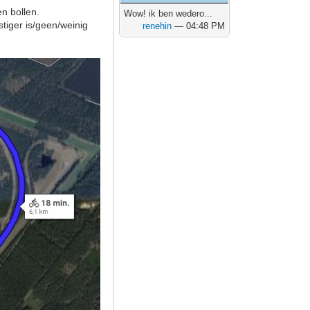
n bollen.
Wow! ik ben wedero...
stiger is/geen/weinig
renehin
— 04:48 PM