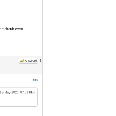
estcircuit even
}
Antwoord
#33
(13-May-2026, 07:59 PM)