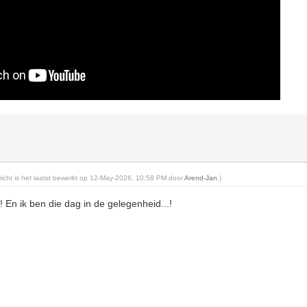
ericht is het laatst bewerkt op 12-May-2026, 10:58 PM door
Arend-Jan
.)
! En ik ben die dag in de gelegenheid...!