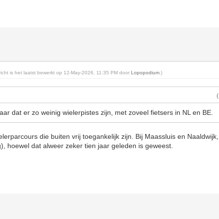
ericht is het laatst bewerkt op 12-May-2026, 11:35 PM door
Lopopodium
.)
aar dat er zo weinig wielerpistes zijn, met zoveel fietsers in NL en BE.
lerparcours die buiten vrij toegankelijk zijn. Bij Maassluis en Naaldwijk
g), hoewel dat alweer zeker tien jaar geleden is geweest.