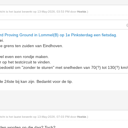
ericht is het laatst bewerkt op 13-May-2026, 03:53 PM door
Hoekie
.)
rd Proving Ground in Lommel(B) op 1e Pinksterdag een fietsdag.
ei.
de grens ten zuiden van Eindhoven.
l wel even een rondje maken.
op het testcircuit te vinden.
n bedoeld om "zonder te sturen" met snelheden van 70(?) tot 130(?) km/u
de 24ste bij kan zijn. Bedankt voor de tip.
ericht is het laatst bewerkt op 13-May-2026, 07:03 PM door
Hoekie
.)
eden worden op die dag? Toch?