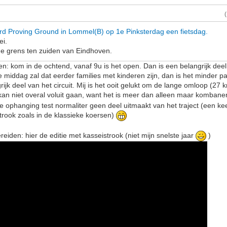
rd Proving Ground in Lommel(B) op 1e Pinksterdag een fietsdag.
ei.
de grens ten zuiden van Eindhoven.
den: kom in de ochtend, vanaf 9u is het open. Dan is een belangrijk deel
e middag zal dat eerder families met kinderen zijn, dan is het minder 
jk deel van het circuit. Mij is het ooit gelukt om de lange omloop (27
 kan niet overal voluit gaan, want het is meer dan alleen maar komban
e ophanging test normaliter geen deel uitmaakt van het traject (een ke
strook zoals in de klassieke koersen)
reiden: hier de editie met kasseistrook (niet mijn snelste jaar
)