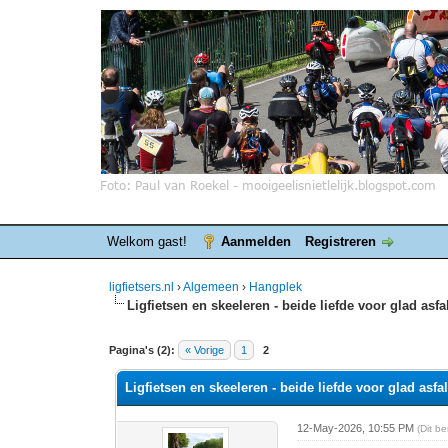
Welkom gast!
Aanmelden
Registreren
ligfietsers.nl
›
Algemeen
›
Hangplek
Ligfietsen en skeeleren - beide liefde voor glad asfa
0 stemmen - gemiddelde waardering is 0
1
2
3
4
5
Pagina's (2):
« Vorige
1
2
Ligfietsen en skeeleren - beide liefde voor glad asfal
12-May-2026, 10:55 PM
(Dit b