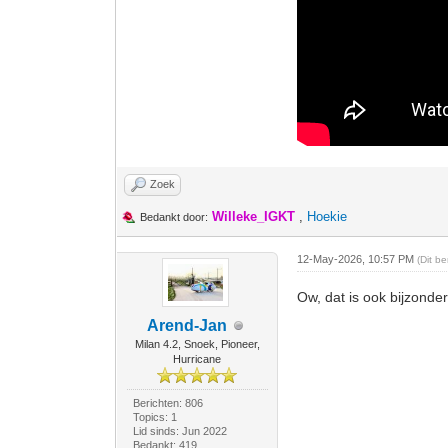
Zoek
Willeke_IGKT
,
Hoekie
Bedankt door:
12-May-2026, 10:57 PM
(Dit b
Ow, dat is ook bijzonder
Arend-Jan
Milan 4.2, Snoek, Pioneer,
Hurricane
Berichten: 806
Topics: 1
Lid sinds: Jun 2022
Bedankt: 419