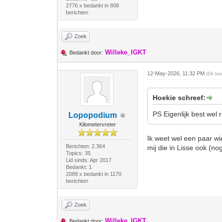
2776 x bedankt in 808
berichten
Zoek
Willeke_IGKT
Bedankt door:
12-May-2026, 11:32 PM
(Dit b
Hoekie schreef:
PS Eigenlijk best wel r
Lopopodium
Kilometervreter
Ik weet wel een paar wie
Berichten: 2.364
mij die in Lisse ook (no
Topics: 35
Lid sinds: Apr 2017
Bedankt: 1
2089 x bedankt in 1170
berichten
Zoek
Willeke_IGKT
Bedankt door: