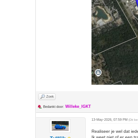
Zoek
Willeke_IGKT
Bedankt door:
13-May-2026, 07:59 PM
(Dit b
Realiseer je wel dat ie
Ik weet niet of er een 