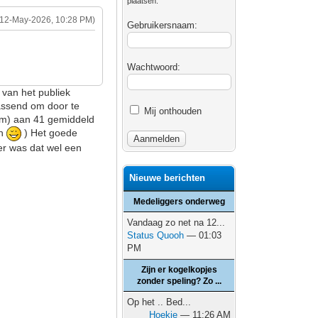
plaatsen.
(12-May-2026, 10:28 PM)
Gebruikersnaam:
Wachtwoord:
 van het publiek
passend om door te
Mij onthouden
 km) aan 41 gemiddeld
en
) Het goede
er was dat wel een
Nieuwe berichten
Medeliggers onderweg
Vandaag zo net na 12...
Status Quooh
— 01:03
PM
Zijn er kogelkopjes
zonder speling? Zo ...
Op het .. Bed...
Hoekie
— 11:26 AM