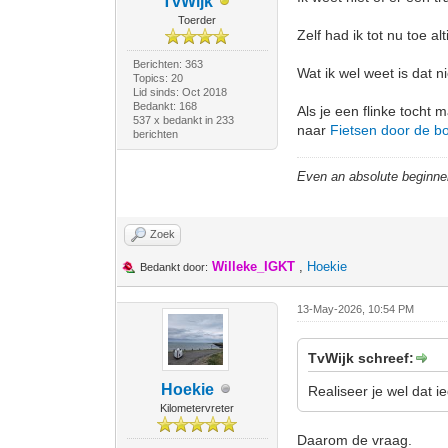
TvWijk
Toerder
Zelf had ik tot nu toe al
Berichten: 363
Wat ik wel weet is dat ni
Topics: 20
Lid sinds: Oct 2018
Bedankt: 168
Als je een flinke tocht
537 x bedankt in 233
naar
Fietsen door de 
berichten
Even an absolute beginne
Zoek
Willeke_IGKT
,
Hoekie
Bedankt door:
13-May-2026, 10:54 PM
TvWijk schreef:
Hoekie
Realiseer je wel dat 
Kilometervreter
Daarom de vraag.