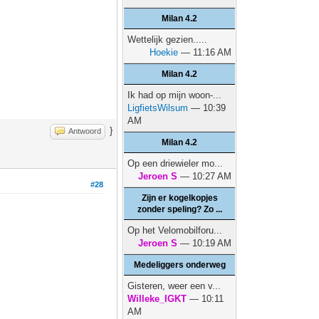
Milan 4.2
Wettelijk gezien.....
Hoekie
— 11:16 AM
Milan 4.2
Ik had op mijn woon-...
LigfietsWilsum
— 10:39
AM
}
Antwoord
Milan 4.2
Op een driewieler mo...
Jeroen S
— 10:27 AM
#28
Zijn er kogelkopjes
zonder speling? Zo ...
Op het Velomobilforu...
Jeroen S
— 10:19 AM
Medeliggers onderweg
Gisteren, weer een v...
Willeke_IGKT
— 10:11
AM