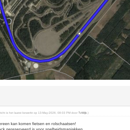
ericht is het laatst bewerkt op 13-May-2026, 08:03 PM door
TvWijk
.)
dereen kan komen fietsen en rolschaatsen!
track gereserveerd is voor snelheidsmaniakken.