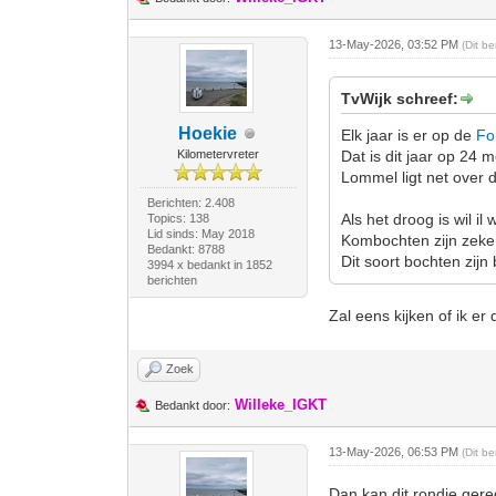
13-May-2026, 03:52 PM
(Dit b
TvWijk schreef:
Hoekie
Elk jaar is er op de
Fo
Kilometervreter
Dat is dit jaar op 24 m
Lommel ligt net over 
Berichten: 2.408
Als het droog is wil i
Topics: 138
Lid sinds: May 2018
Kombochten zijn zeker 
Bedankt: 8788
Dit soort bochten zij
3994 x bedankt in 1852
berichten
Zal eens kijken of ik er 
Zoek
Willeke_IGKT
Bedankt door:
13-May-2026, 06:53 PM
(Dit b
Dan kan dit rondje ger