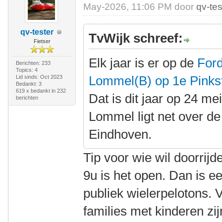
May-2026, 11:06 PM door
qv-tes
qv-tester
TvWijk schreef:
Fietser
Elk jaar is er op de
Ford
Berichten: 233
Topics: 4
Lommel(B) op 1e Pinkst
Lid sinds: Oct 2023
Bedankt: 3
619 x bedankt in 232
Dat is dit jaar op 24 mei
berichten
Lommel ligt net over de
Eindhoven.
Tip voor wie wil doorrij
9u is het open. Dan is ee
publiek wielerpelotons. 
families met kinderen zi