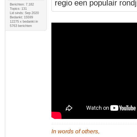
regio een populair rondj
Berichten: 7.182
Topics: 131
Lid sinds: Sep 2020
Bedankt: 15599
12275 x bedankt in
5763 berichten
In words of others,