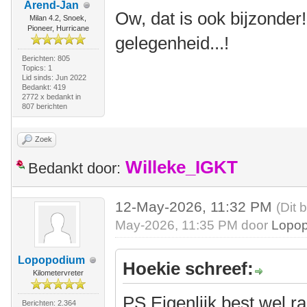
Arend-Jan
Ow, dat is ook bijzonder!
Milan 4.2, Snoek,
Pioneer, Hurricane
gelegenheid...!
Berichten: 805
Topics: 1
Lid sinds: Jun 2022
Bedankt: 419
2772 x bedankt in
807 berichten
Zoek
Willeke_IGKT
Bedankt door:
12-May-2026, 11:32 PM
(Dit 
May-2026, 11:35 PM door
Lopo
Lopopodium
Hoekie schreef:
Kilometervreter
PS Eigenlijk best wel ra
Berichten: 2.364