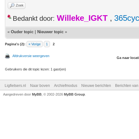
Zoek
Willeke_IGKT
,
365cyc
Bedankt door:
«
Ouder topic
|
Nieuwer topic
»
Pagina's (2):
« Vorige
1
2
Afdrukversie weergeven
Ga naar locat
Gebruikers die dit topic lezen: 1 gast(en)
Ligfietsers.nl
Naar boven
Archiefmodus
Nieuwe berichten
Berichten va
Aangedreven door
MyBB
, © 2002-2026
MyBB Group
.