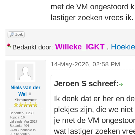
met de VM ongestoord ku
lastiger zoeken vrees ik.
Zoek
Willeke_IGKT
,
Hoekie
Bedankt door:
14-May-2026, 02:58 PM
Jeroen S schreef:
Niels van der
Wal
Ik denk dat er her en d
Kilometervreter
plekjes zijn, die we ni
Berichten: 1.230
Topics: 16
je met de VM ongestoor
Lid sinds: Apr 2017
Bedankt: 404
wat lastiger zoeken vree
2439 x bedankt in
957 berichten