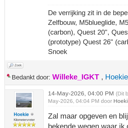
De verrijking zit in de bep
Zelfbouw, M5blueglide, M5
(carbon), Quest 20", Que
(prototype) Quest 26" (ca
Snoek
Zoek
Willeke_IGKT
,
Hoekie
Bedankt door:
14-May-2026, 04:00 PM
(Dit 
May-2026, 04:04 PM door
Hoek
Zal maar opgeven en blij 
Hoekie
Kilometervreter
bekende wegen waar ik o