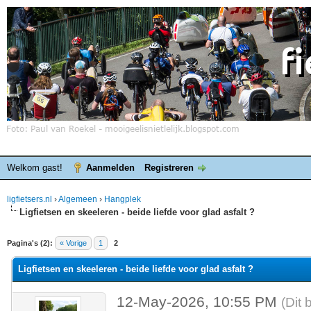
Welkom gast!
Aanmelden
Registreren
ligfietsers.nl
›
Algemeen
›
Hangplek
Ligfietsen en skeeleren - beide liefde voor glad asfalt ?
elde waardering is 0
Pagina's (2):
« Vorige
1
2
Ligfietsen en skeeleren - beide liefde voor glad asfalt ?
12-May-2026, 10:55 PM
(Dit 