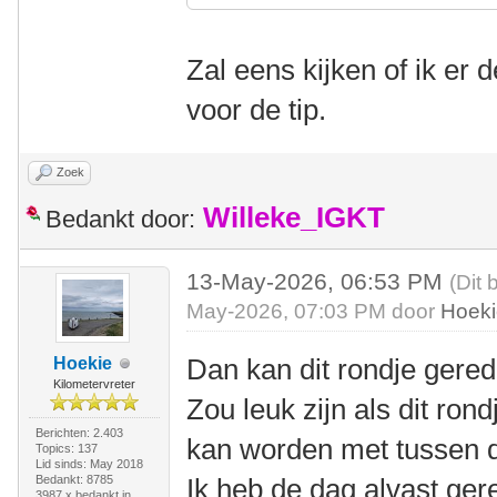
Zal eens kijken of ik er 
voor de tip.
Zoek
Willeke_IGKT
Bedankt door:
13-May-2026, 06:53 PM
(Dit 
May-2026, 07:03 PM door
Hoek
Dan kan dit rondje gere
Hoekie
Kilometervreter
Zou leuk zijn als dit ro
Berichten: 2.403
kan worden met tussen do
Topics: 137
Lid sinds: May 2018
Bedankt: 8785
Ik heb de dag alvast ge
3987 x bedankt in