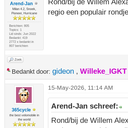
Rond/bij de Willem Alexa
Arend-Jan
Milan 4.2, Snoek,
regio een populair rondje
Pioneer, Hurricane
Berichten: 805
Topics: 1
Lid sinds: Jun 2022
Bedankt: 419
2772 x bedankt in
807 berichten
Zoek
gideon
,
Willeke_IGKT
Bedankt door:
15-May-2026, 11:14 AM
Arend-Jan schreef:
365cycle
the best velomobile in
Rond/bij de Willem Alex
the world