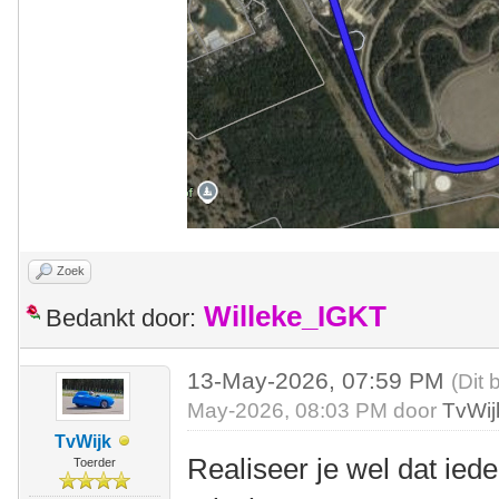
Zoek
Willeke_IGKT
Bedankt door:
13-May-2026, 07:59 PM
(Dit 
May-2026, 08:03 PM door
TvWij
TvWijk
Realiseer je wel dat ied
Toerder