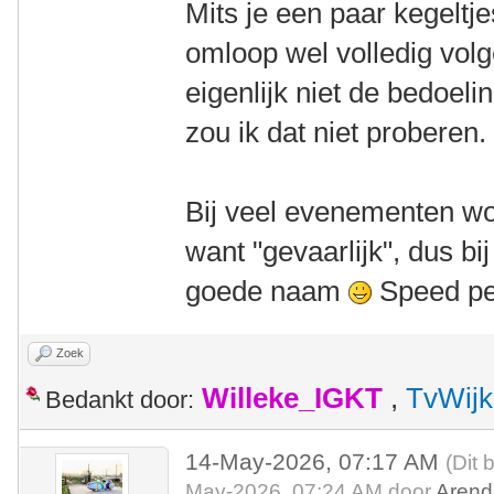
Mits je een paar kegeltje
omloop wel volledig volge
eigenlijk niet de bedoel
zou ik dat niet proberen.
Bij veel evenementen wor
want "gevaarlijk", dus b
goede naam
Speed ped
Zoek
Willeke_IGKT
,
TvWijk
Bedankt door:
14-May-2026, 07:17 AM
(Dit 
May-2026, 07:24 AM door
Arend