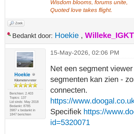
Wisdom blooms, forums unite,
Quoted love takes flight.
Zoek
Hoekie
,
Willeke_IGKT
Bedankt door:
15-May-2026, 02:06 PM
Net een segment viewer
Hoekie
segmenten kan zien - zo
Kilometervreter
connecten.
Berichten: 2.403
Topics: 137
https://www.doogal.co.
Lid sinds: May 2018
Bedankt: 8785
Specifiek
https://www.d
3987 x bedankt in
1847 berichten
id=5320071