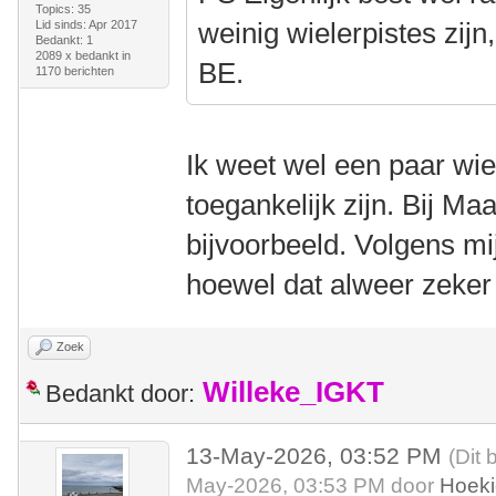
Topics: 35
weinig wielerpistes zijn
Lid sinds: Apr 2017
Bedankt: 1
2089 x bedankt in
BE.
1170 berichten
Ik weet wel een paar wiel
toegankelijk zijn. Bij Ma
bijvoorbeeld. Volgens mij
hoewel dat alweer zeker 
Zoek
Willeke_IGKT
Bedankt door:
13-May-2026, 03:52 PM
(Dit 
May-2026, 03:53 PM door
Hoek