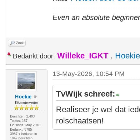
Even an absolute beginner
Zoek
Willeke_IGKT
,
Hoekie
Bedankt door:
13-May-2026, 10:54 PM
TvWijk schreef:
Hoekie
Kilometervreter
Realiseer je wel dat ie
Berichten: 2.403
rolschaatsen!
Topics: 137
Lid sinds: May 2018
Bedankt: 8785
3987 x bedankt in
1847 berichten