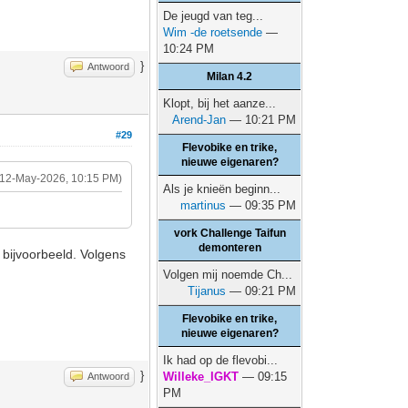
De jeugd van teg...
Wim -de roetsende
—
10:24 PM
}
Antwoord
Milan 4.2
Klopt, bij het aanze...
Arend-Jan
— 10:21 PM
#29
Flevobike en trike,
nieuwe eigenaren?
(12-May-2026, 10:15 PM)
Als je knieën beginn...
martinus
— 09:35 PM
vork Challenge Taifun
demonteren
, bijvoorbeeld. Volgens
Volgen mij noemde Ch...
Tijanus
— 09:21 PM
Flevobike en trike,
nieuwe eigenaren?
Ik had op de flevobi...
}
Willeke_IGKT
— 09:15
Antwoord
PM