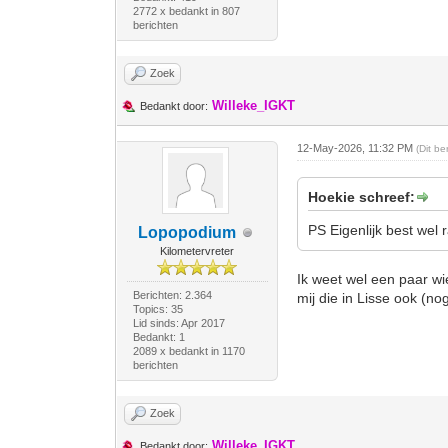
2772 x bedankt in 807
berichten
Zoek
Willeke_IGKT
Bedankt door:
12-May-2026, 11:32 PM
(Dit b
Hoekie schreef:
PS Eigenlijk best wel r
Lopopodium
Kilometervreter
Ik weet wel een paar wie
Berichten: 2.364
mij die in Lisse ook (no
Topics: 35
Lid sinds: Apr 2017
Bedankt: 1
2089 x bedankt in 1170
berichten
Zoek
Willeke_IGKT
Bedankt door: