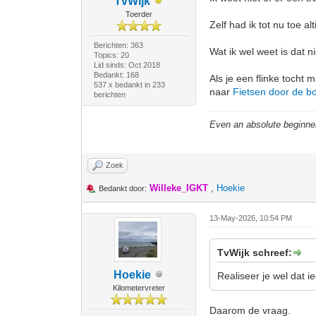
TvWijk
Toerder
Zelf had ik tot nu toe al
Berichten: 363
Wat ik wel weet is dat ni
Topics: 20
Lid sinds: Oct 2018
Bedankt: 168
Als je een flinke tocht
537 x bedankt in 233
naar
Fietsen door de 
berichten
Even an absolute beginne
Zoek
Willeke_IGKT
,
Hoekie
Bedankt door:
13-May-2026, 10:54 PM
TvWijk schreef:
Hoekie
Realiseer je wel dat 
Kilometervreter
Daarom de vraag.