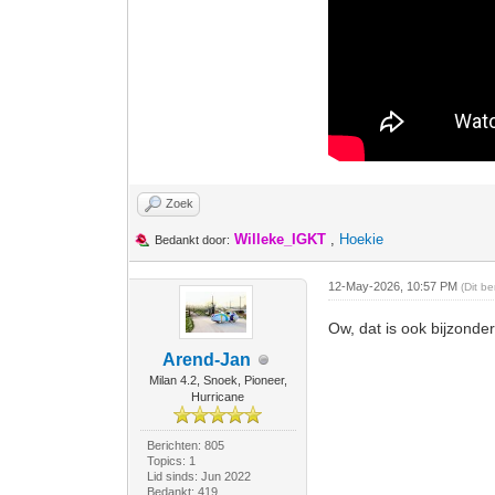
Zoek
Willeke_IGKT
,
Hoekie
Bedankt door:
12-May-2026, 10:57 PM
(Dit b
Ow, dat is ook bijzonder
Arend-Jan
Milan 4.2, Snoek, Pioneer,
Hurricane
Berichten: 805
Topics: 1
Lid sinds: Jun 2022
Bedankt: 419