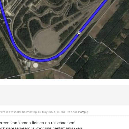
ericht is het laatst bewerkt op 13-May-2026, 08:03 PM door
TvWijk
.)
dereen kan komen fietsen en rolschaatsen!
track gereserveerd is voor snelheidsmaniakken.