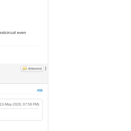
estcircuit even
}
Antwoord
#33
(13-May-2026, 07:59 PM)