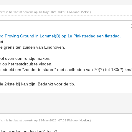
ericht is het laatst bewerkt op 13-May-2026, 03:53 PM door
Hoekie
.)
rd Proving Ground in Lommel(B) op 1e Pinksterdag een fietsdag.
ei.
de grens ten zuiden van Eindhoven.
l wel even een rondje maken.
op het testcircuit te vinden.
n bedoeld om "zonder te sturen" met snelheden van 70(?) tot 130(?) km/u
de 24ste bij kan zijn. Bedankt voor de tip.
ericht is het laatst bewerkt op 13-May-2026, 07:03 PM door
Hoekie
.)
eden worden op die dag? Toch?