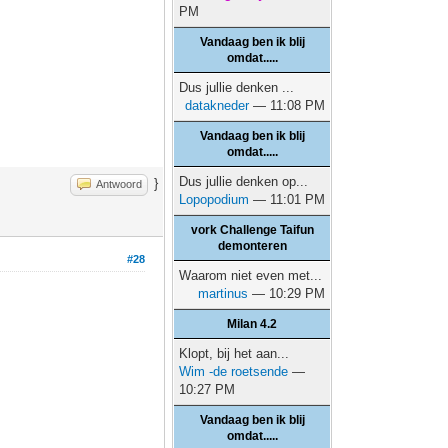
PM
Vandaag ben ik blij
omdat.....
Dus jullie denken ...
datakneder
— 11:08 PM
Vandaag ben ik blij
omdat.....
Dus jullie denken op...
}
Antwoord
Lopopodium
— 11:01 PM
vork Challenge Taifun
demonteren
#28
Waarom niet even met...
martinus
— 10:29 PM
Milan 4.2
Klopt, bij het aan...
Wim -de roetsende
—
10:27 PM
Vandaag ben ik blij
omdat.....