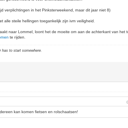
tijd verplichtingen in het Pinksterweekend, maar dit jaar niet 8)
et alle steile hellingen toegankelijk zijn ivm veiligheid.
 maakt naar Lommel, loont het de moeite om aan de achterkant van het t
bomen
te rijden.
r has to start somewhere.
iedereen kan komen fietsen en rolschaatsen!