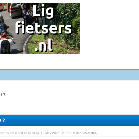
lt ?
t ?
ericht is het laatst bewerkt op 12-May-2026, 11:06 PM door
qv-tester
.)