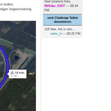
Veel (station) fiets...
n bollen.
Willeke_IGKT
— 08:44
stiger is/geen/weinig
PM
vork Challenge Taifun
demonteren
118 Nee, het is een...
veloc_h
— 08:25 PM