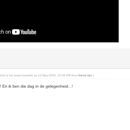
ericht is het laatst bewerkt op 12-May-2026, 10:58 PM door
Arend-Jan
.)
! En ik ben die dag in de gelegenheid...!