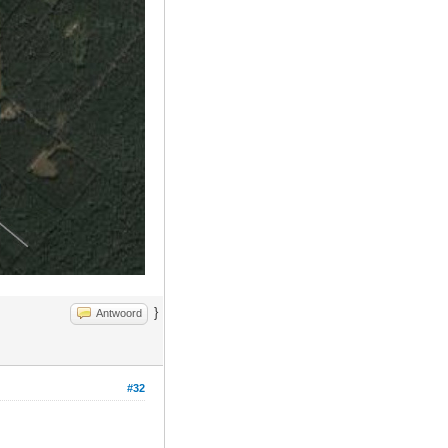
}
Antwoord
#32