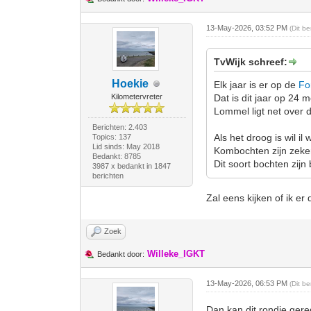
13-May-2026, 03:52 PM
(Dit b
TvWijk schreef:
Hoekie
Elk jaar is er op de
Fo
Kilometervreter
Dat is dit jaar op 24 m
Lommel ligt net over 
Berichten: 2.403
Als het droog is wil i
Topics: 137
Lid sinds: May 2018
Kombochten zijn zeker 
Bedankt: 8785
Dit soort bochten zij
3987 x bedankt in 1847
berichten
Zal eens kijken of ik er 
Zoek
Willeke_IGKT
Bedankt door:
13-May-2026, 06:53 PM
(Dit b
Dan kan dit rondje ger