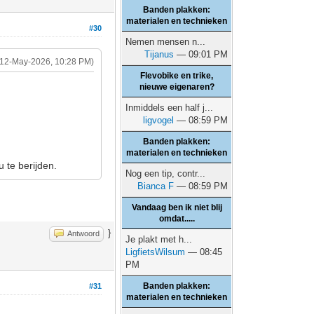
Banden plakken:
materialen en technieken
#30
Nemen mensen n...
Tijanus
— 09:01 PM
(12-May-2026, 10:28 PM)
Flevobike en trike,
nieuwe eigenaren?
Inmiddels een half j...
ligvogel
— 08:59 PM
Banden plakken:
materialen en technieken
 te berijden.
Nog een tip, contr...
Bianca F
— 08:59 PM
Vandaag ben ik niet blij
omdat.....
}
Antwoord
Je plakt met h...
LigfietsWilsum
— 08:45
PM
Banden plakken:
#31
materialen en technieken