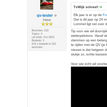
TvWijk schreef:
Elk jaar is er op de
Fo
qv-tester
Dat is dit jaar op 24 m
Fietser
Lommel ligt net over 
Berichten: 233
Tip voor wie wil doorrij
Topics: 4
wielerpelotons. Vanaf d
Lid sinds: Oct 2023
vlammen op een belangri
Bedankt: 3
619 x bedankt in 232
te rijden met de QV (je
berichten
nieuws is dat hetgeen d
stukje zo, echte kassei
Voor wie écht wil voorbe