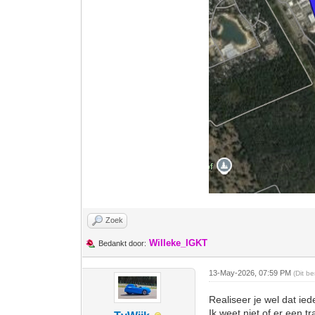
Zoek
Willeke_IGKT
Bedankt door:
13-May-2026, 07:59 PM
(Dit b
Realiseer je wel dat ie
Ik weet niet of er een 