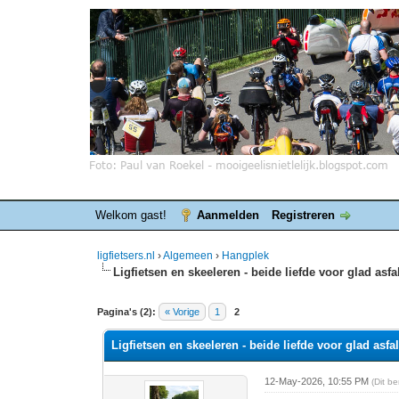
Welkom gast!
Aanmelden
Registreren
ligfietsers.nl
›
Algemeen
›
Hangplek
Ligfietsen en skeeleren - beide liefde voor glad asfa
0 stemmen - gemiddelde waardering is 0
1
2
3
4
5
Pagina's (2):
« Vorige
1
2
Ligfietsen en skeeleren - beide liefde voor glad asfal
12-May-2026, 10:55 PM
(Dit b