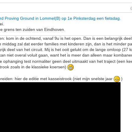
rd Proving Ground in Lommel(B) op 1e Pinksterdag een fietsdag.
ei.
de grens ten zuiden van Eindhoven.
den: kom in de ochtend, vanaf 9u is het open. Dan is een belangrijk deel
e middag zal dat eerder families met kinderen zijn, dan is het minder 
jk deel van het circuit. Mij is het ooit gelukt om de lange omloop (27
 kan niet overal voluit gaan, want het is meer dan alleen maar komban
e ophanging test normaliter geen deel uitmaakt van het traject (een ke
strook zoals in de klassieke koersen)
reiden: hier de editie met kasseistrook (niet mijn snelste jaar
)