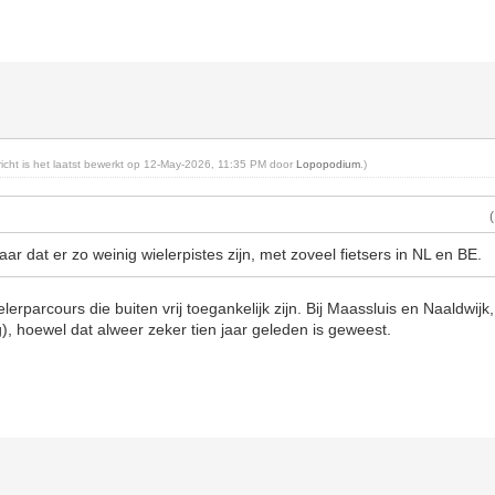
ericht is het laatst bewerkt op 12-May-2026, 11:35 PM door
Lopopodium
.)
aar dat er zo weinig wielerpistes zijn, met zoveel fietsers in NL en BE.
lerparcours die buiten vrij toegankelijk zijn. Bij Maassluis en Naaldwijk
g), hoewel dat alweer zeker tien jaar geleden is geweest.