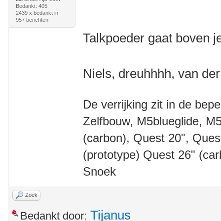
Bedankt: 405
2439 x bedankt in
957 berichten
Talkpoeder gaat boven j
Niels, dreuhhhh, van de
De verrijking zit in de bep
Zelfbouw, M5blueglide, M5
(carbon), Quest 20", Que
(prototype) Quest 26" (ca
Snoek
Zoek
Tijanus
Bedankt door: