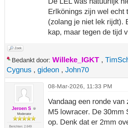
De LEL was natuurlijk n
Erlkönings zijn wel echt 
(zolang je niet lek rijdt)
kap, maar tegen de tijd 
Zoek
Willeke_IGKT
,
TimSc
Bedankt door:
Cygnus
,
gideon
,
John70
08-Mar-2026, 11:33 PM
Vandaag een ronde van 
Jeroen S
M5 lowracer. De 30mm S
Moderator
op. Denk dat er 2mm ove
Berichten: 2.649