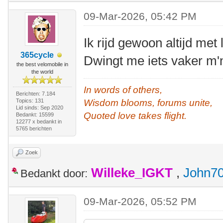
09-Mar-2026, 05:42 PM
Ik rijd gewoon altijd met 
365cycle
Dwingt me iets vaker m'
the best velomobile in
the world
In words of others,
Berichten: 7.184
Topics: 131
Wisdom blooms, forums unite,
Lid sinds: Sep 2020
Quoted love takes flight.
Bedankt: 15599
12277 x bedankt in
5765 berichten
Zoek
Willeke_IGKT
,
John7
Bedankt door:
09-Mar-2026, 05:52 PM