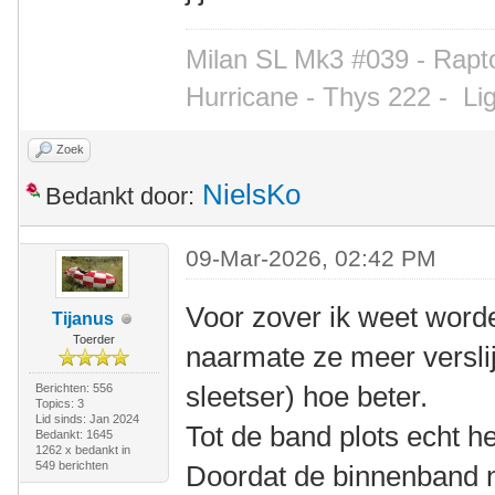
Milan SL Mk3 #039 - Rapto
Hurricane - Thys 222 -
Li
Zoek
NielsKo
Bedankt door:
09-Mar-2026, 02:42 PM
Voor zover ik weet worde
Tijanus
Toerder
naarmate ze meer verslij
sleetser) hoe beter.
Berichten: 556
Topics: 3
Lid sinds: Jan 2024
Tot de band plots echt he
Bedankt: 1645
1262 x bedankt in
549 berichten
Doordat de binnenband n