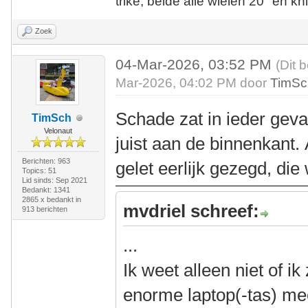
trike, beide alle wielen 20" en kn
Zoek
04-Mar-2026, 03:52 PM
(Dit 
Mar-2026, 04:02 PM door
TimSc
Schade zat in ieder geva
TimSch
Velonaut
juist aan de binnenkant.
Berichten: 963
gelet eerlijk gezegd, die
Topics: 51
Lid sinds: Sep 2021
Bedankt: 1341
2865 x bedankt in
mvdriel schreef:
913 berichten
...
Ik weet alleen niet of i
enorme laptop(-tas) mee