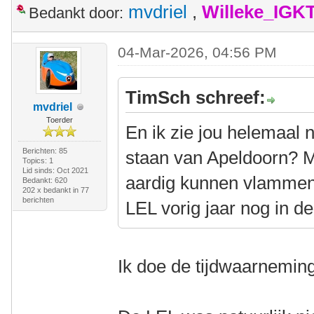
mvdriel
,
Willeke_IGK
Bedankt door:
04-Mar-2026, 04:56 PM
TimSch schreef:
mvdriel
Toerder
En ik zie jou helemaal 
Berichten: 85
staan van Apeldoorn? M
Topics: 1
Lid sinds: Oct 2021
aardig kunnen vlammen 
Bedankt: 620
202 x bedankt in 77
berichten
LEL vorig jaar nog in 
Ik doe de tijdwaarnemi