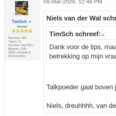
09-Mar-2026, 12:46 PM
Niels van der Wal sch
TimSch
Velonaut
TimSch schreef:
Berichten: 963
Topics: 51
Dank voor de tips, ma
Lid sinds: Sep 2021
Bedankt: 1341
2865 x bedankt in
betrekking op mijn vr
913 berichten
Talkpoeder gaat boven 
Niels, dreuhhhh, van d