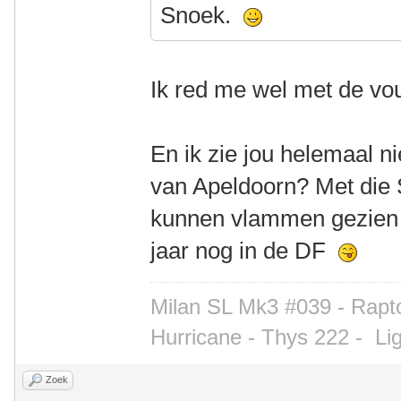
Snoek.
Ik red me wel met de vo
En ik zie jou helemaal n
van Apeldoorn? Met die 
kunnen vlammen gezien w
jaar nog in de DF
Milan SL Mk3 #039 - Rapto
Hurricane - Thys 222 -
Li
Zoek