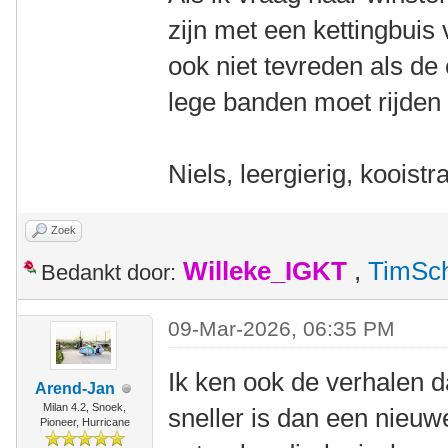
zijn met een kettingbuis
ook niet tevreden als de e
lege banden moet rijde
Niels, leergierig, kooistr
Zoek
Willeke_IGKT
,
TimSc
Bedankt door:
09-Mar-2026, 06:35 PM
Ik ken ook de verhalen d
Arend-Jan
Milan 4.2, Snoek,
sneller is dan een nieuw
Pioneer, Hurricane