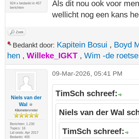
Als dit nou ook voor me
924 x bedankt in 457
berichten
wellicht nog een kans 
Zoek
Kapitein Bosui
,
Boyd 
Bedankt door:
hen
,
Willeke_IGKT
,
Wim -de roets
09-Mar-2026, 05:41 PM
TimSch schreef:
Niels van der
Wal
Niels van der Wal sch
Kilometervreter
Berichten: 1.230
Topics: 16
TimSch schreef:
Lid sinds: Apr 2017
Bedankt: 405