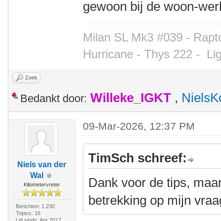
gewoon bij de woon-wer
Milan SL Mk3 #039 - Rapto
Hurricane - Thys 222 -
Li
Zoek
Willeke_IGKT
,
NielsK
Bedankt door:
09-Mar-2026, 12:37 PM
TimSch schreef:
Niels van der
Wal
Dank voor de tips, maa
Kilometervreter
betrekking op mijn vr
Berichten: 1.230
Topics: 16
Lid sinds: Apr 2017