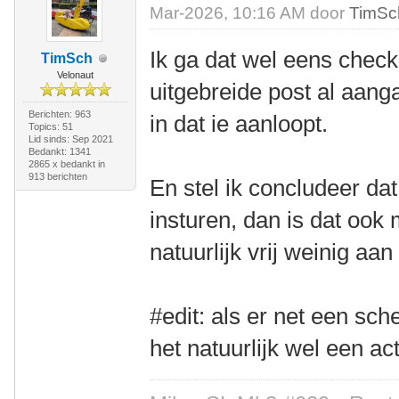
Mar-2026, 10:16 AM door
TimSc
Ik ga dat wel eens check
TimSch
Velonaut
uitgebreide post al aanga
Berichten: 963
in dat ie aanloopt.
Topics: 51
Lid sinds: Sep 2021
Bedankt: 1341
2865 x bedankt in
913 berichten
En stel ik concludeer dat
insturen, dan is dat oo
natuurlijk vrij weinig aa
#edit: als er net een sch
het natuurlijk wel een ac