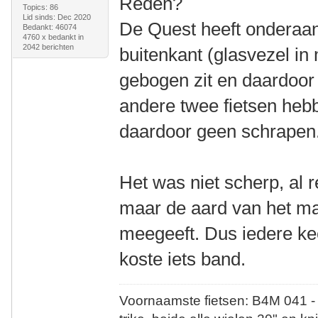
Reden?
Topics: 86
Lid sinds: Dec 2020
De Quest heeft onderaan 
Bedankt: 46074
4760 x bedankt in
2042 berichten
buitenkant (glasvezel in
gebogen zit en daardoor
andere twee fietsen heb
daardoor geen schrapen
Het was niet scherp, al 
maar de aard van het mat
meegeeft. Dus iedere keer
koste iets band.
Voornaamste fietsen: B4M 041 -