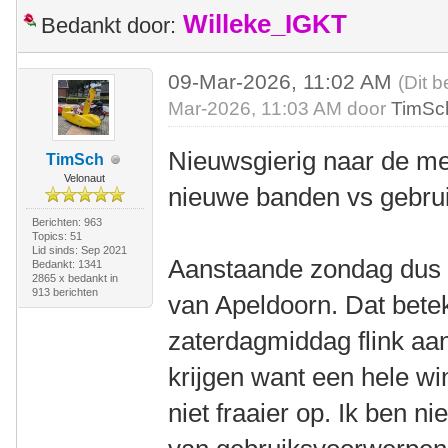
Willeke_IGKT
Bedankt door:
09-Mar-2026, 11:02 AM
(Dit b
Mar-2026, 11:03 AM door
TimSc
Nieuwsgierig naar de me
TimSch
Velonaut
nieuwe banden vs gebrui
Berichten: 963
Topics: 51
Lid sinds: Sep 2021
Aanstaande zondag dus 
Bedankt: 1341
2865 x bedankt in
913 berichten
van Apeldoorn. Dat betek
zaterdagmiddag flink aan
krijgen want een hele w
niet fraaier op. Ik ben 