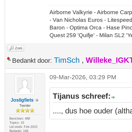
Airborne Valkyrie - Airborne Car
- Van Nicholas Euros - Litespee
Baron - Optima Orca - Hase Pin
Quest 259 'Quifje' - Milan SL2 '
Zoek
TimSch
,
Willeke_IGK
Bedankt door:
09-Mar-2026, 03:29 PM
Tijanus schreef:
Josligfiets
Toerder
...., dus hoe ouder (alth
Berichten: 488
Topics: 15
Lid sinds: Feb 2023
Bedankt: 168