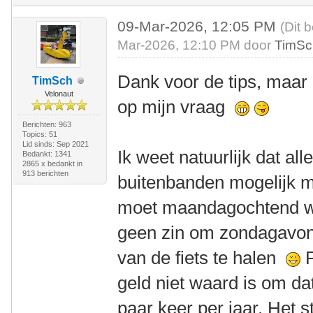
09-Mar-2026, 12:05 PM
(Dit 
Mar-2026, 12:10 PM door
TimSc
Dank voor de tips, maar 
TimSch
Velonaut
op mijn vraag
Berichten: 963
Topics: 51
Lid sinds: Sep 2021
Ik weet natuurlijk dat all
Bedankt: 1341
2865 x bedankt in
913 berichten
buitenbanden mogelijk m
moet maandagochtend w
geen zin om zondagavond
van de fiets te halen
P
geld niet waard is om da
paar keer per jaar. Het s