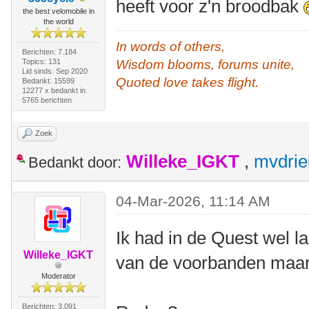
heeft voor z'n broodbak
the best velomobile in
the world
In words of others,
Berichten: 7.184
Topics: 131
Wisdom blooms, forums unite,
Lid sinds: Sep 2020
Quoted love takes flight.
Bedankt: 15599
12277 x bedankt in
5765 berichten
Zoek
Willeke_IGKT
,
mvdrie
Bedankt door:
04-Mar-2026, 11:14 AM
Ik had in de Quest wel 
Willeke_IGKT
van de voorbanden maar 
Moderator
Berichten: 3.091