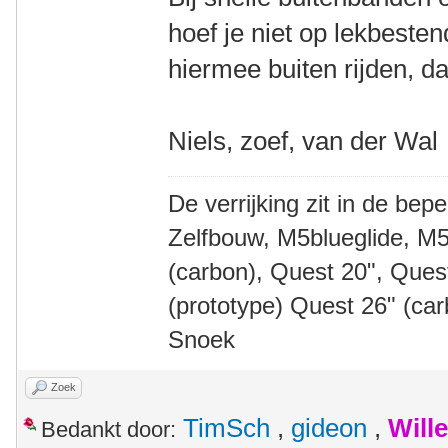
hoef je niet op lekbesten
hiermee buiten rijden, dan
Niels, zoef, van der Wal
De verrijking zit in de bep
Zelfbouw, M5blueglide, M5
(carbon), Quest 20", Que
(prototype) Quest 26" (ca
Snoek
Zoek
TimSch
,
gideon
,
Will
Bedankt door: