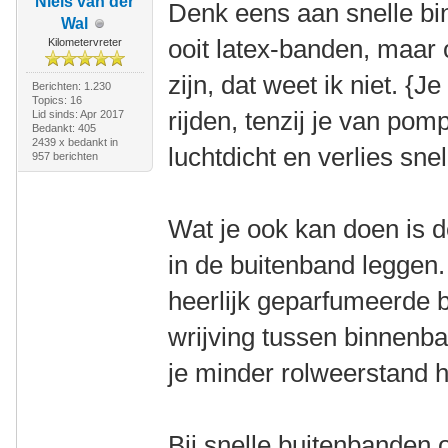
Niels van der
Denk eens aan snelle bi
Wal
ooit latex-banden, maar 
Kilometervreter
zijn, dat weet ik niet. {J
Berichten: 1.230
Topics: 16
rijden, tenzij je van pom
Lid sinds: Apr 2017
Bedankt: 405
2439 x bedankt in
luchtdicht en verlies sne
957 berichten
Wat je ook kan doen is 
in de buitenband leggen.
heerlijk geparfumeerde 
wrijving tussen binnenb
je minder rolweerstand h
Bij snelle buitenbanden