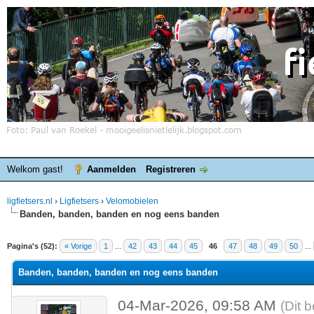
Welkom gast!
Aanmelden
Registreren
ligfietsers.nl
›
Ligfietsers
›
Velomobielen
Banden, banden, banden en nog eens banden
elde waardering is 3
Pagina's (52):
« Vorige
1
...
42
43
44
45
46
47
48
49
50
...
Banden, banden, banden en nog eens banden
04-Mar-2026, 09:58 AM
(Dit 