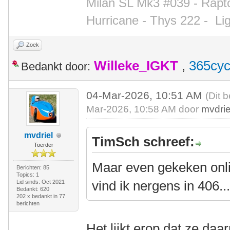
Milan SL Mk3 #039 - Rapto
Hurricane - Thys 222 -
Li
Zoek
Willeke_IGKT
,
365cyc
Bedankt door:
04-Mar-2026, 10:51 AM
(Dit 
Mar-2026, 10:58 AM door
mvdrie
mvdriel
TimSch schreef:
Toerder
Maar even gekeken onli
Berichten: 85
Topics: 1
vind ik nergens in 406.
Lid sinds: Oct 2021
Bedankt: 620
202 x bedankt in 77
berichten
Het lijkt erop dat ze daa