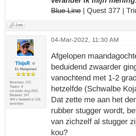
verander ik mijn mening
Blue Line
| Quest 377 | Tri
Zoek
04-Mar-2022, 11:30 AM
Afgelopen maandagochten
ThijsR
beduidend zwaarder ging
Ex-Mangonaut
vanochtend met 1-2 gra
Berichten: 372
hetzelfde (Schwalbe Koj
Topics: 9
Lid sinds: Aug 2021
Bedankt: 247
Dat zette me aan het den
404 x bedankt in 218
berichten
rubber stugger wordt, be
van zichzelf al stugger 
kou?