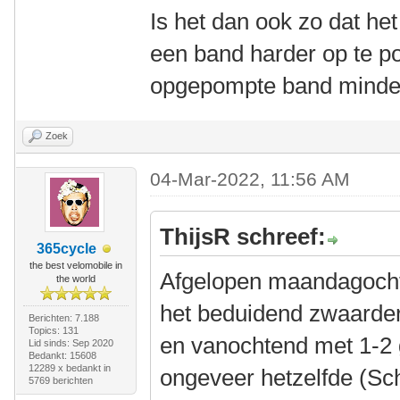
Is het dan ook zo dat he
een band harder op te 
opgepompte band minder
Zoek
04-Mar-2022, 11:56 AM
ThijsR schreef:
365cycle
the best velomobile in
Afgelopen maandagochte
the world
het beduidend zwaarder
Berichten: 7.188
Topics: 131
en vanochtend met 1-2 
Lid sinds: Sep 2020
Bedankt: 15608
12289 x bedankt in
ongeveer hetzelfde (Sc
5769 berichten