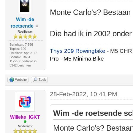
Monte Carlo's? Bestaan
Wim -de
roetsende
Die had ik in 2002 onde
Roeifietser
Berichten: 7.596
Topics: 190
Thys 209 Rowingbike
- M5 CHR
Lid sinds: Apr 2017
Bedankt: 3661
Pro - M5 MinimalBike
11225 x bedankt in
5342 berichten
Website
Zoek
28-Feb-2022, 10:41 PM
Wim -de roetsende sc
Willeke_IGKT
Monte Carlo's? Bestaa
Moderator