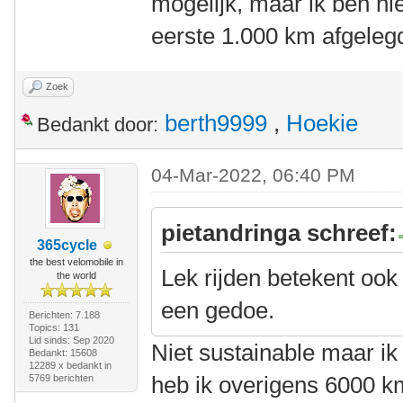
mogelijk, maar ik ben hi
eerste 1.000 km afgelegd,
Zoek
berth9999
,
Hoekie
Bedankt door:
04-Mar-2022, 06:40 PM
pietandringa schreef:
365cycle
the best velomobile in
Lek rijden betekent ook
the world
een gedoe.
Berichten: 7.188
Topics: 131
Lid sinds: Sep 2020
Niet sustainable maar ik
Bedankt: 15608
12289 x bedankt in
heb ik overigens 6000 k
5769 berichten