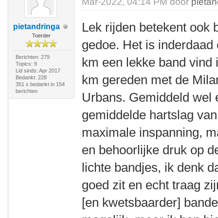
Mar-2022, 04:14 PM door
pietan
Lek rijden betekent ook
pietandringa
Toerder
gedoe. Het is inderdaad
Berichten: 279
km een lekke band vind 
Topics: 9
Lid sinds: Apr 2017
km gereden met de Mila
Bedankt: 228
351 x bedankt in 154
berichten
Urbans. Gemiddeld wel 
gemiddelde hartslag van
maximale inspanning, ma
en behoorlijke druk op 
lichte bandjes, ik denk d
goed zit en echt traag zi
[en kwetsbaarder] bande