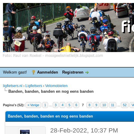
Welkom gast!
Aanmelden
Registreren
ligfietsers.nl
›
Ligfietsers
›
Velomobielen
Banden, banden, banden en nog eens banden
elde waardering is 3
Pagina's (52):
« Vorige
1
...
3
4
5
6
7
8
9
10
11
...
52
V
Banden, banden, banden en nog eens banden
28-Feb-2022, 10:37 PM