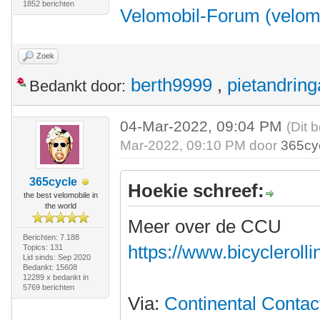
1852 berichten
Velomobil-Forum (velom
Zoek
berth9999
,
pietandring
Bedankt door:
04-Mar-2022, 09:04 PM
(Dit 
Mar-2022, 09:10 PM door
365cy
365cycle
Hoekie schreef:
the best velomobile in
the world
Meer over de CCU
Berichten: 7.188
https://www.bicycleroll
Topics: 131
Lid sinds: Sep 2020
Bedankt: 15608
12289 x bedankt in
5769 berichten
Via:
Continental Contact