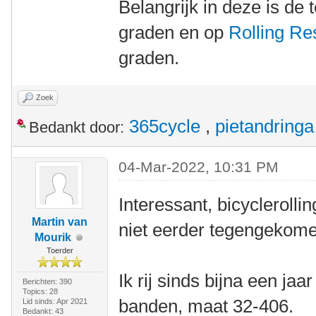
Belangrijk in deze is de
graden en op
Rolling Re
graden.
Zoek
365cycle
,
pietandringa
Bedankt door:
04-Mar-2022, 10:31 PM
Interessant, bicycleroll
Martin van
niet eerder tegengekom
Mourik
Toerder
Ik rij sinds bijna een ja
Berichten: 390
Topics: 28
banden, maat 32-406.
Lid sinds: Apr 2021
Bedankt: 43