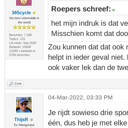
Roepers schreef:
365cycle
the best velomobile in
het mijn indruk is dat v
the world
Misschien komt dat doo
Berichten: 7.188
Topics: 131
Lid sinds: Sep 2020
Zou kunnen dat dat ook 
Bedankt: 15608
12289 x bedankt in
helpt in ieder geval niet
5769 berichten
ook vaker lek dan de twe
Zoek
04-Mar-2022, 03:33 PM
Je rijdt sowieso drie sp
ThijsR
één, dus heb je met elke
Ex-Mangonaut