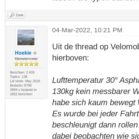
Zoek
04-Mar-2022, 10:21 PM
Uit de thread op Velomob
Hoekie
hierboven:
Kilometervreter
Berichten: 2.409
Topics: 138
Lufttemperatur 30° Asph
Lid sinds: May 2018
Bedankt: 8788
130kg kein messbarer W
3994 x bedankt in
1852 berichten
habe sich kaum bewegt W
Es wurde bei jeder Fahr
beschleunigt dann rolle
dabei beobachten wie s