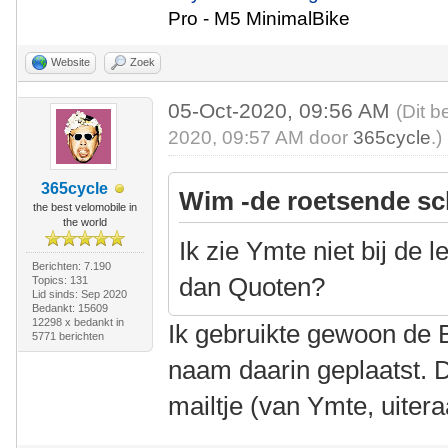
Pro - M5 MinimalBike
Website
Zoek
05-Oct-2020, 09:56 AM
(Dit b
2020, 09:57 AM door
365cycle
.)
365cycle
Wim -de roetsende sc
the best velomobile in
the world
Ik zie Ymte niet bij de 
Berichten: 7.190
dan Quoten?
Topics: 131
Lid sinds: Sep 2020
Bedankt: 15609
12298 x bedankt in
Ik gebruikte gewoon de 
5771 berichten
naam daarin geplaatst. D
mailtje (van Ymte, uitera