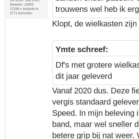
Lid sinds: Sep 2020
Bedankt: 15609
trouwens wel heb ik er
12298 x bedankt in
5771 berichten
Klopt, de wielkasten zijn
Ymte schreef:
Df's met grotere wielka
dit jaar geleverd
Vanaf 2020 dus. Deze fie
vergis standaard geleve
Speed. In mijn beleving 
band, maar wel sneller 
betere grip bij nat weer.