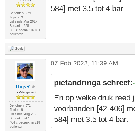
584] met 3.5 tot 4 bar.
Berichten: 279
Topics: 9
Lid sinds: Apr 2017
Bedankt: 228
351 x bedankt in 154
berichten
Zoek
07-Feb-2022, 11:39 AM
pietandringa schreef:
ThijsR
Ex-Mangonaut
En op welke druk reed j
Berichten: 372
voorbanden [42-406] met
Topics: 9
Lid sinds: Aug 2021
584] met 3.5 tot 4 bar.
Bedankt: 247
404 x bedankt in 218
berichten