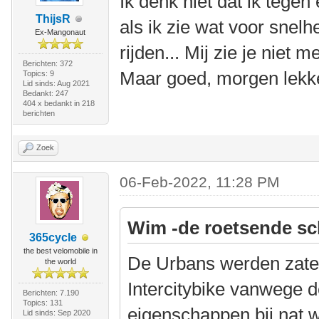
Ik denk niet dat ik tege
ThijsR
als ik zie wat voor sn
Ex-Mangonaut
rijden... Mij zie je niet
Berichten: 372
Maar goed, morgen lekke
Topics: 9
Lid sinds: Aug 2021
Bedankt: 247
404 x bedankt in 218
berichten
Zoek
06-Feb-2022, 11:28 PM
Wim -de roetsende sc
365cycle
the best velomobile in
De Urbans werden zate
the world
Intercitybike vanwege d
Berichten: 7.190
Topics: 131
eigenschappen bij nat 
Lid sinds: Sep 2020