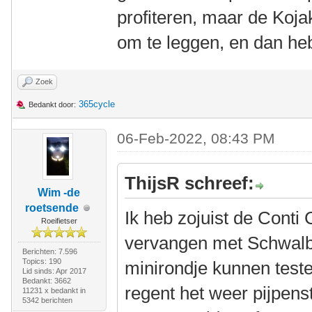
profiteren, maar de Koja
om te leggen, en dan heb
Zoek
365cycle
Bedankt door:
06-Feb-2022, 08:43 PM
ThijsR schreef:
Wim -de
roetsende
Ik heb zojuist de Conti
Roeifietser
vervangen met Schwalb
Berichten: 7.596
Topics: 190
minirondje kunnen teste
Lid sinds: Apr 2017
Bedankt: 3662
regent het weer pijpens
11231 x bedankt in
5342 berichten