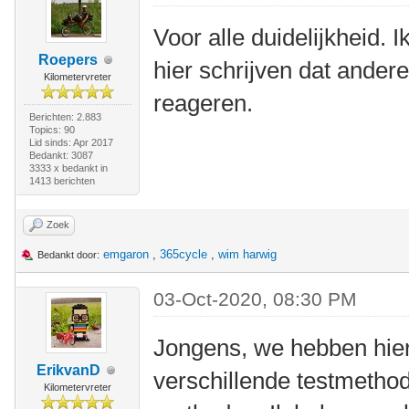
Voor alle duidelijkheid. 
Roepers
hier schrijven dat ande
Kilometervreter
reageren.
Berichten: 2.883
Topics: 90
Lid sinds: Apr 2017
Bedankt: 3087
3333 x bedankt in
1413 berichten
Zoek
emgaron
,
365cycle
,
wim harwig
Bedankt door:
03-Oct-2020, 08:30 PM
Jongens, we hebben hier
ErikvanD
verschillende testmetho
Kilometervreter