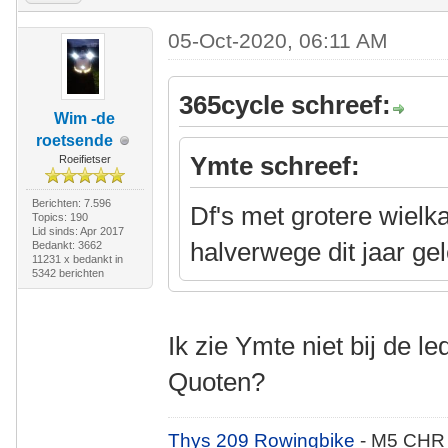
05-Oct-2020, 06:11 AM
365cycle schreef:
Wim -de
roetsende
Ymte schreef:
Roeifietser
Berichten: 7.596
Df's met grotere wielk
Topics: 190
Lid sinds: Apr 2017
halverwege dit jaar ge
Bedankt: 3662
11231 x bedankt in
5342 berichten
Ik zie Ymte niet bij de l
Quoten?
Thys 209 Rowingbike
- M5 CHR