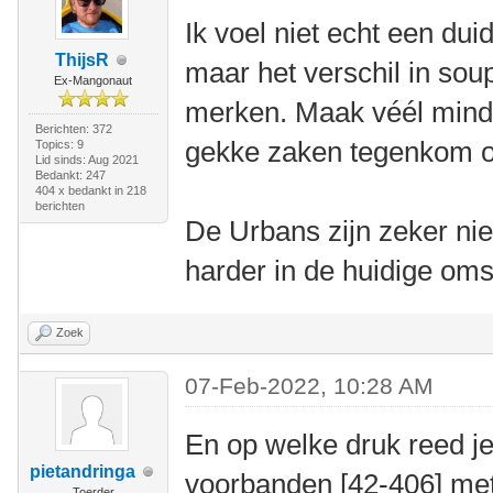
Ik voel niet echt een duid
ThijsR
maar het verschil in sou
Ex-Mangonaut
merken. Maak véél minde
Berichten: 372
gekke zaken tegenkom 
Topics: 9
Lid sinds: Aug 2021
Bedankt: 247
404 x bedankt in 218
berichten
De Urbans zijn zeker niet
harder in de huidige om
Zoek
07-Feb-2022, 10:28 AM
En op welke druk reed je
pietandringa
voorbanden [42-406] met 
Toerder