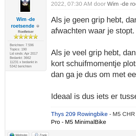
2022, 07:30 AM door
Wim -de r
Als je geen grip hebt, da
Wim -de
roetsende
afwachten waar je stopt.
Roeifietser
Berichten: 7.596
Topics: 190
Als je veel grip hebt, d
Lid sinds: Apr 2017
Bedankt: 3662
kort schuifmomentje plot
11231 x bedankt in
5342 berichten
dan ga je dus om met e
Ideaal is dus iets er tuss
Thys 209 Rowingbike
- M5 CHR
Pro - M5 MinimalBike
Website
Zoek