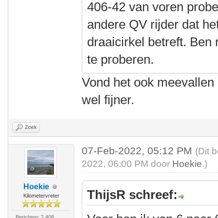
406-42 van voren prob
andere QV rijder dat he
draaicirkel betreft. Ben
te proberen.
Vond het ook meevallen 
wel fijner.
Zoek
07-Feb-2022, 05:12 PM
(Dit 
2022, 06:00 PM door
Hoekie
.)
Hoekie
ThijsR schreef:
Kilometervreter
Berichten: 2.408