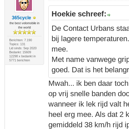
Hoekie schreef:
365cycle
the best velomobile in
De Contact Urbans staa
the world
bij lagere temperaturen. 
Berichten: 7.190
Topics: 131
mee.
Lid sinds: Sep 2020
Bedankt: 15609
12298 x bedankt in
Met name vanwege grip 
5771 berichten
goed. Dat is het belangr
Mwah... ik ben daar toch n
op vrij snelle banden door
wanneer ik lek rijd valt 
heel erg mee. Als dat 2 k
gemiddeld 38 km/h rijd i