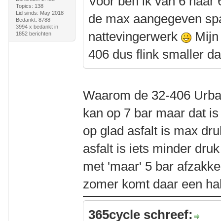
Voor ben ik van 6 naar 
Topics: 138
Lid sinds: May 2018
de max aangegeven spa
Bedankt: 8788
3994 x bedankt in
nattevingerwerk
Mijn 
1852 berichten
406 dus flink smaller d
Waarom de 32-406 Urbans
kan op 7 bar maar dat is
op glad asfalt is max dr
asfalt is iets minder dru
met 'maar' 5 bar afzakke
zomer komt daar een halv
365cycle schreef: