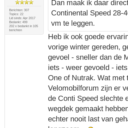
Dan maak ik daar direc
Berichten: 307
Continental Speed 28-4
Topics: 22
Lid sinds: Apr 2017
vm te leggen.
Bedankt: 499
202 x bedankt in 105
berichten
Heb ik ook goede ervar
vorige winter gereden, g
gevoel - sneller dan de
iets - weer gevoeld - i
One of Nutrak. Wat met t
Velomobilforum zijn er 
de Conti Speed slechte e
wegdek gemaakt hebben.
echter nooit last van geh