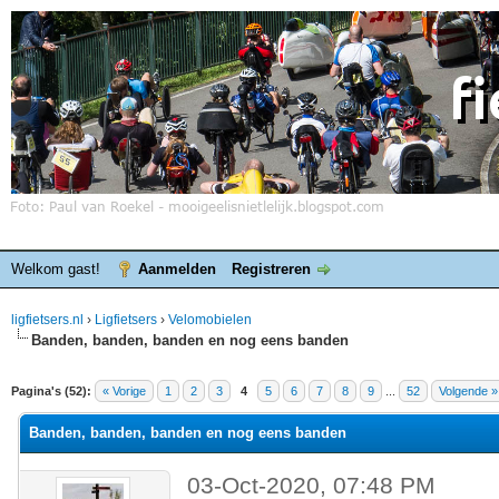
Welkom gast!
Aanmelden
Registreren
ligfietsers.nl
›
Ligfietsers
›
Velomobielen
Banden, banden, banden en nog eens banden
elde waardering is 3
Pagina's (52):
« Vorige
1
2
3
4
5
6
7
8
9
...
52
Volgende »
Banden, banden, banden en nog eens banden
03-Oct-2020, 07:48 PM