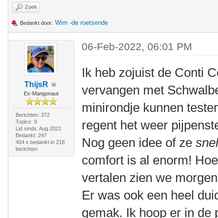
Zoek
Wim -de roetsende
Bedankt door:
06-Feb-2022, 06:01 PM
Ik heb zojuist de Conti 
ThijsR
vervangen met Schwalbe
Ex-Mangonaut
minirondje kunnen testen
Berichten: 372
regent het weer pijpenst
Topics: 9
Lid sinds: Aug 2021
Bedankt: 247
Nog geen idee of ze
snel
404 x bedankt in 218
berichten
comfort is al enorm! Hoe 
vertalen zien we morgen
Er was ook een heel duid
gemak. Ik hoop er in de 