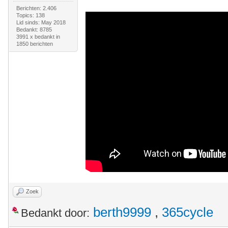
Berichten: 2.406
Topics: 138
Lid sinds: May 2018
Bedankt: 8785
3991 x bedankt in
1850 berichten
Zoek
berth9999
,
365cycle
Bedankt door: