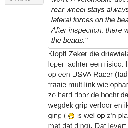
5765 berichten
rear wheel stays always 
lateral forces on the b
After inspection, there 
the beads."
Klopt! Zeker die driewie
lopen achter een risico. 
op een USVA Racer (tadp
fraaie multilink wieloph
zo hard door de bocht da
wegdek grip verloor en 
ging (
is wel op z'n pl
met dat ding). Dat lever