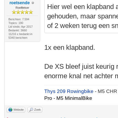
roetsende
Hier wel een klapband 
Roeifietser
gehouden, maar spanne
Berichten: 7.594
Topics: 190
of 2 weken terug een sn
Lid sinds: Apr 2017
Bedankt: 3660
11216 x bedankt in
5340 berichten
1x een klapband.
De XS bleef juist keurig 
enorme knal net achter m
Thys 209 Rowingbike
- M5 CHR
Pro - M5 MinimalBike
Website
Zoek