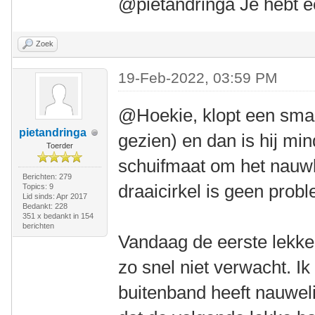
@pietandringa Je hebt e
Zoek
19-Feb-2022, 03:59 PM
@Hoekie, klopt een small
pietandringa
gezien) en dan is hij mi
Toerder
schuifmaat om het nauw
Berichten: 279
draaicirkel is geen prob
Topics: 9
Lid sinds: Apr 2017
Bedankt: 228
351 x bedankt in 154
berichten
Vandaag de eerste lekke
zo snel niet verwacht. I
buitenband heeft nauweli