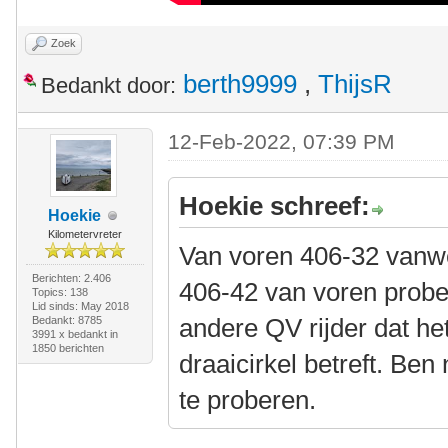
Zoek
berth9999
,
ThijsR
Bedankt door:
12-Feb-2022, 07:39 PM
Hoekie schreef:
Hoekie
Kilometervreter
Van voren 406-32 vanwe
Berichten: 2.406
406-42 van voren prob
Topics: 138
Lid sinds: May 2018
andere QV rijder dat he
Bedankt: 8785
3991 x bedankt in
1850 berichten
draaicirkel betreft. Ben
te proberen.