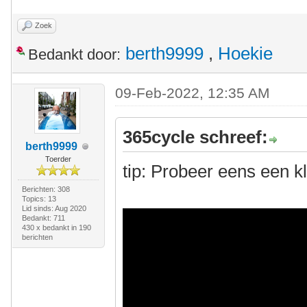
Zoek
berth9999
,
Hoekie
Bedankt door:
09-Feb-2022, 12:35 AM
365cycle schreef:
berth9999
Toerder
tip: Probeer eens een 
Berichten: 308
Topics: 13
Lid sinds: Aug 2020
Bedankt: 711
430 x bedankt in 190
berichten