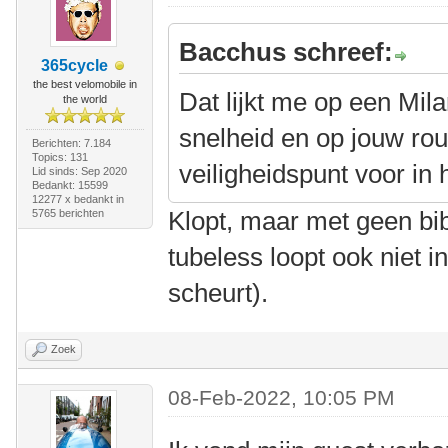
Bacchus schreef:
365cycle
the best velomobile in
Dat lijkt me op een Mil
the world
snelheid en op jouw rou
Berichten: 7.184
Topics: 131
veiligheidspunt voor in 
Lid sinds: Sep 2020
Bedankt: 15599
12277 x bedankt in
Klopt, maar met geen bib
5765 berichten
tubeless loopt ook niet i
scheurt).
Zoek
08-Feb-2022, 10:05 PM