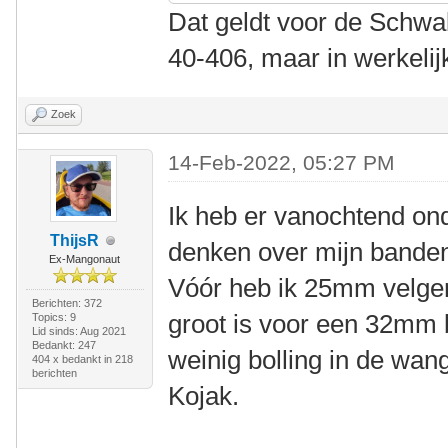
Dat geldt voor de Schwal
40-406, maar in werkelij
Zoek
14-Feb-2022, 05:27 PM
Ik heb er vanochtend on
ThijsR
denken over mijn banden
Ex-Mangonaut
Vóór heb ik 25mm velgen
Berichten: 372
groot is voor een 32mm b
Topics: 9
Lid sinds: Aug 2021
Bedankt: 247
weinig bolling in de wa
404 x bedankt in 218
berichten
Kojak.