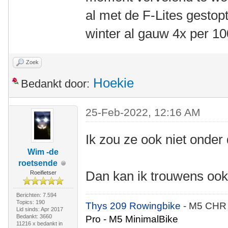
al met de F-Lites gestop
winter al gauw 4x per 1
Zoek
Hoekie
Bedankt door:
25-Feb-2022, 12:16 AM
Ik zou ze ook niet onder
Wim -de
roetsende
Dan kan ik trouwens ook
Roeifietser
Berichten: 7.594
Topics: 190
Thys 209 Rowingbike
- M5 CHR
Lid sinds: Apr 2017
Bedankt: 3660
Pro - M5 MinimalBike
11216 x bedankt in