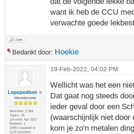
dat de volgende lekke ba
want ik heb de CCU me
verwachte goede lekbest
Zoek
Hoekie
Bedankt door:
19-Feb-2022, 04:02 PM
Wellicht was het een niet
Lopopodium
Dat gaat nog steeds door
Kilometervreter
ieder geval door een S
Berichten: 2.364
(waarschijnlijk niet doo
Topics: 35
Lid sinds: Apr 2017
Bedankt: 1
kom je zo'n metalen ding
2089 x bedankt in
1170 berichten