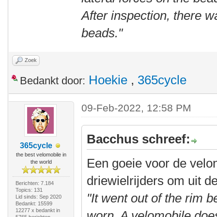
After inspection, there w
beads."
Zoek
Hoekie
,
365cycle
Bedankt door:
09-Feb-2022, 12:58 PM
Bacchus schreef:
365cycle
the best velomobile in
Een goeie voor de velo
the world
driewielrijders om uit 
Berichten: 7.184
Topics: 131
"It went out of the rim 
Lid sinds: Sep 2020
Bedankt: 15599
12277 x bedankt in
worn. A velomobile does