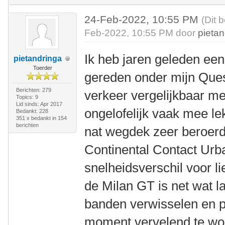
24-Feb-2022, 10:55 PM
(Dit 
Feb-2022, 10:55 PM door
pietan
Ik heb jaren geleden een
pietandringa
Toerder
gereden onder mijn Quest
Berichten: 279
verkeer vergelijkbaar met
Topics: 9
Lid sinds: Apr 2017
ongelofelijk vaak mee le
Bedankt: 228
351 x bedankt in 154
berichten
nat wegdek zeer beroerd.
Continental Contact Urb
snelheidsverschil voor l
de Milan GT is net wat l
banden verwisselen en 
moment vervelend te wo