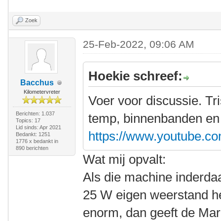
Zoek
25-Feb-2022, 09:06 AM
Hoekie schreef:
Bacchus
Kilometervreter
Voer voor discussie. Tri
Berichten: 1.037
temp, binnenbanden en 
Topics: 17
Lid sinds: Apr 2021
https://www.youtube
Bedankt: 1251
1776 x bedankt in
890 berichten
Wat mij opvalt:
Als die machine inderdaa
25 W eigen weerstand hee
enorm, dan geeft de Mar