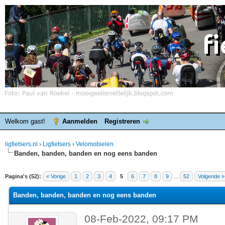
Welkom gast!
Aanmelden
Registreren
ligfietsers.nl
›
Ligfietsers
›
Velomobielen
Banden, banden, banden en nog eens banden
elde waardering is 3
Pagina's (52):
« Vorige
1
2
3
4
5
6
7
8
9
...
52
Volgende »
Banden, banden, banden en nog eens banden
08-Feb-2022, 09:17 PM