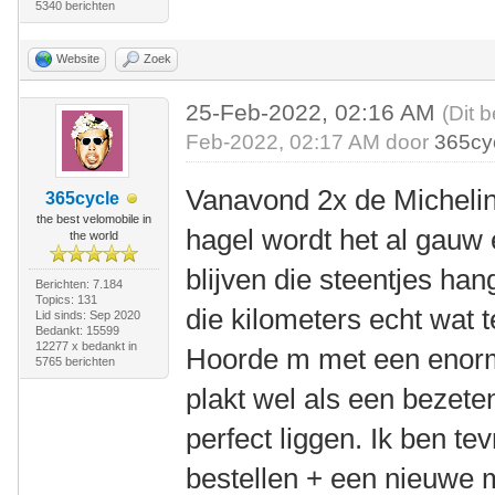
5340 berichten
Website
Zoek
25-Feb-2022, 02:16 AM
(Dit 
Feb-2022, 02:17 AM door
365cy
Vanavond 2x de Michelin
365cycle
the best velomobile in
hagel wordt het al gauw
the world
blijven die steentjes han
Berichten: 7.184
Topics: 131
die kilometers echt wat 
Lid sinds: Sep 2020
Bedankt: 15599
12277 x bedankt in
Hoorde m met een enorme
5765 berichten
plakt wel als een bezete
perfect liggen. Ik ben t
bestellen + een nieuwe 