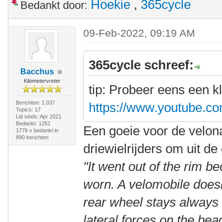
Hoekie
,
365cycle
Bedankt door:
09-Feb-2022, 09:19 AM
365cycle schreef:
Bacchus
Kilometervreter
tip: Probeer eens een 
Berichten: 1.037
https://www.youtube.
Topics: 17
Lid sinds: Apr 2021
Bedankt: 1251
Een goeie voor de velon
1776 x bedankt in
890 berichten
driewielrijders om uit d
"It went out of the rim b
worn. A velomobile doesn
rear wheel stays always v
lateral forces on the be