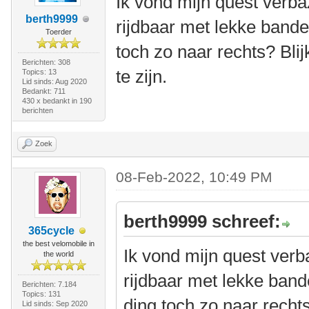
Ik vond mijn quest verb
berth9999
rijdbaar met lekke band
Toerder
toch zo naar rechts? Bli
Berichten: 308
te zijn.
Topics: 13
Lid sinds: Aug 2020
Bedankt: 711
430 x bedankt in 190
berichten
Zoek
08-Feb-2022, 10:49 PM
berth9999 schreef:
365cycle
the best velomobile in
Ik vond mijn quest ver
the world
rijdbaar met lekke ban
Berichten: 7.184
Topics: 131
ding toch zo naar recht
Lid sinds: Sep 2020