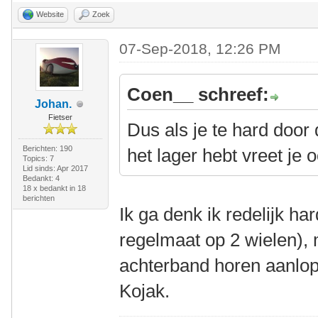
Website
Zoek
07-Sep-2018, 12:26 PM
Coen__ schreef:
Johan.
Fietser
Dus als je te hard door 
Berichten: 190
het lager hebt vreet je 
Topics: 7
Lid sinds: Apr 2017
Bedankt: 4
18 x bedankt in 18
berichten
Ik ga denk ik redelijk ha
regelmaat op 2 wielen), 
achterband horen aanlop
Kojak.