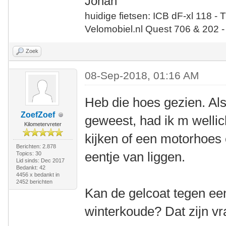
Johan
huidige fietsen: ICB dF-xl 118 - 
Velomobiel.nl Quest 706 & 202 -
Zoek
08-Sep-2018, 01:16 AM
Heb die hoes gezien. Als
ZoefZoef
geweest, had ik m welli
Kilometervreter
kijken of een motorhoes 
Berichten: 2.878
eentje van liggen.
Topics: 30
Lid sinds: Dec 2017
Bedankt: 42
4456 x bedankt in
2452 berichten
Kan de gelcoat tegen e
winterkoude? Dat zijn vr