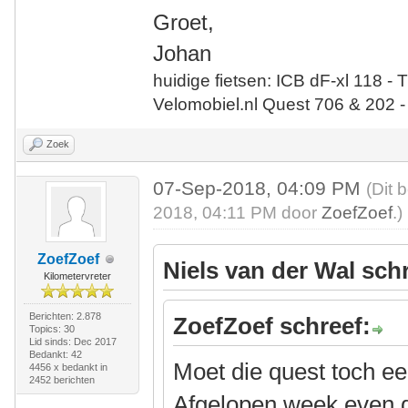
Groet,
Johan
huidige fietsen: ICB dF-xl 118 - 
Velomobiel.nl Quest 706 & 202 -
Zoek
07-Sep-2018, 04:09 PM
(Dit 
2018, 04:11 PM door
ZoefZoef
.)
ZoefZoef
Niels van der Wal sch
Kilometervreter
Berichten: 2.878
ZoefZoef schreef:
Topics: 30
Lid sinds: Dec 2017
Bedankt: 42
Moet die quest toch ee
4456 x bedankt in
2452 berichten
Afgelopen week even 