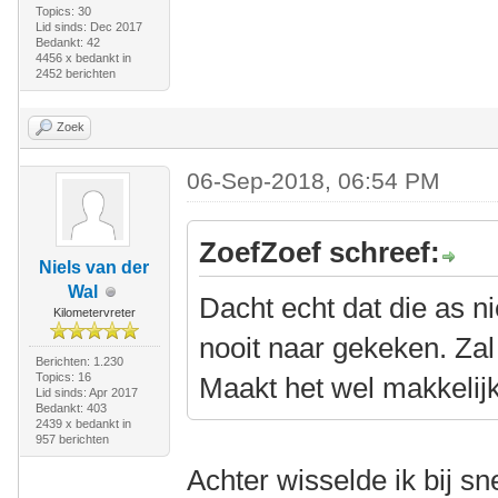
Topics: 30
Lid sinds: Dec 2017
Bedankt: 42
4456 x bedankt in
2452 berichten
Zoek
06-Sep-2018, 06:54 PM
ZoefZoef schreef:
Niels van der
Wal
Dacht echt dat die as n
Kilometervreter
nooit naar gekeken. Zal
Berichten: 1.230
Topics: 16
Maakt het wel makkelij
Lid sinds: Apr 2017
Bedankt: 403
2439 x bedankt in
957 berichten
Achter wisselde ik bij sn