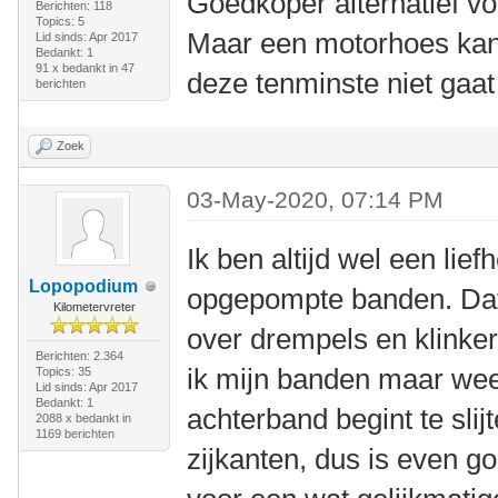
Goedkoper alternatief vo
Berichten: 118
Topics: 5
Maar een motorhoes kan 
Lid sinds: Apr 2017
Bedankt: 1
91 x bedankt in 47
deze tenminste niet gaat 
berichten
Zoek
03-May-2020, 07:14 PM
Ik ben altijd wel een lief
Lopopodium
opgepompte banden. Dat 
Kilometervreter
over drempels en klinker
Berichten: 2.364
ik mijn banden maar we
Topics: 35
Lid sinds: Apr 2017
Bedankt: 1
achterband begint te sli
2088 x bedankt in
1169 berichten
zijkanten, dus is even g