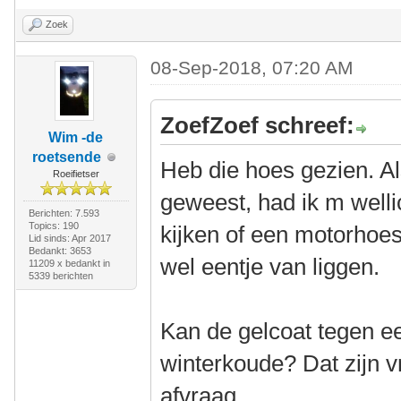
Zoek
08-Sep-2018, 07:20 AM
ZoefZoef schreef:
Wim -de
roetsende
Heb die hoes gezien. Al
Roeifietser
geweest, had ik m well
Berichten: 7.593
Topics: 190
kijken of een motorhoes
Lid sinds: Apr 2017
Bedankt: 3653
wel eentje van liggen.
11209 x bedankt in
5339 berichten
Kan de gelcoat tegen 
winterkoude? Dat zijn v
afvraag..