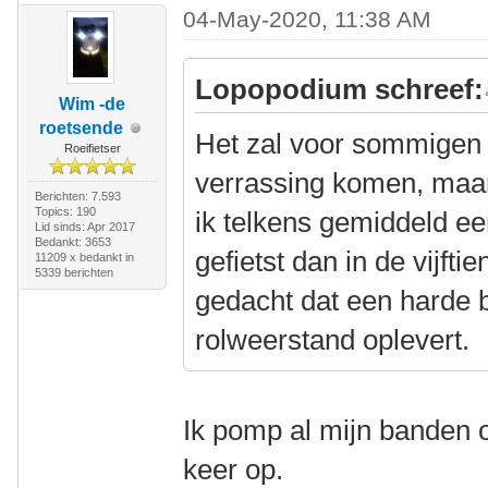
04-May-2020, 11:38 AM
Lopopodium schreef:
Wim -de
roetsende
Het zal voor sommigen v
Roeifietser
verrassing komen, maar 
Berichten: 7.593
Topics: 190
ik telkens gemiddeld ee
Lid sinds: Apr 2017
Bedankt: 3653
gefietst dan in de vijft
11209 x bedankt in
5339 berichten
gedacht dat een harde 
rolweerstand oplevert.
Ik pomp al mijn banden
keer op.