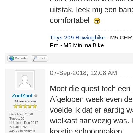
uitstak, leek mij een b
comfortabel
Thys 209 Rowingbike
- M5 CHR
Pro - M5 MinimalBike
Website
Zoek
07-Sep-2018, 12:08 AM
Moet die quest toch een 
ZoefZoef
Afgelopen week even de
Kilometervreter
voelde ik dat er aardig 
Berichten: 2.878
wielkast aanwezig was. 
Topics: 30
Lid sinds: Dec 2017
Bedankt: 42
keertje schoonmaken.
4456 x bedankt in