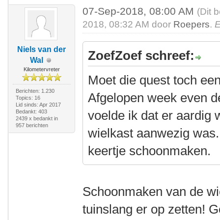
07-Sep-2018, 08:00 AM
(Dit 
2018, 08:32 AM door
Roepers
.
E
Niels van der
ZoefZoef schreef:
Wal
Kilometervreter
Moet die quest toch een
Berichten: 1.230
Afgelopen week even d
Topics: 16
Lid sinds: Apr 2017
voelde ik dat er aardig
Bedankt: 403
2439 x bedankt in
957 berichten
wielkast aanwezig was.
keertje schoonmaken.
Schoonmaken van de wie
tuinslang er op zetten! 