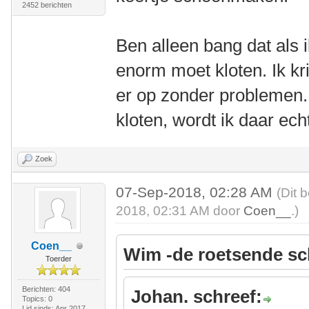
2452 berichten
Ben alleen bang dat als i
enorm moet kloten. Ik kri
er op zonder problemen.
kloten, wordt ik daar echt
Zoek
07-Sep-2018, 02:28 AM
(Dit 
2018, 02:31 AM door
Coen__
.)
Coen__
Wim -de roetsende sc
Toerder
Berichten: 404
Johan. schreef:
Topics: 0
Lid sinds: Apr 2017