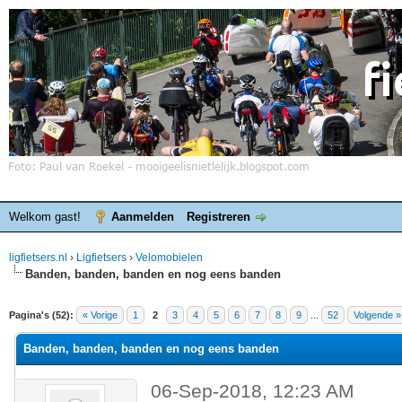
Welkom gast!
Aanmelden
Registreren
ligfietsers.nl
›
Ligfietsers
›
Velomobielen
Banden, banden, banden en nog eens banden
elde waardering is 3
Pagina's (52):
« Vorige
1
2
3
4
5
6
7
8
9
...
52
Volgende »
Banden, banden, banden en nog eens banden
06-Sep-2018, 12:23 AM