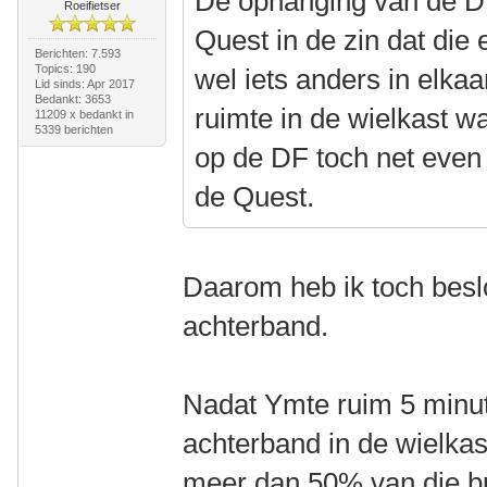
De ophanging van de DF 
Roeifietser
Quest in de zin dat die e
Berichten: 7.593
Topics: 190
wel iets anders in elkaa
Lid sinds: Apr 2017
Bedankt: 3653
ruimte in de wielkast 
11209 x bedankt in
5339 berichten
op de DF toch net even l
de Quest.
Daarom heb ik toch besl
achterband.
Nadat Ymte ruim 5 min
achterband in de wielkas
meer dan 50% van die bu