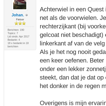
Achterwiel in een Quest
Johan.
net als de voorwielen. J
Fietser
rechterzijkant (bij voorke
Berichten: 190
gelcoat niet beschadigt)
Topics: 7
Lid sinds: Apr 2017
Bedankt: 4
linkerkant af van de velg 
18 x bedankt in 18
berichten
Als je het nog nooit geda
een keer oefenen. Beter 
onder een lekker zonnetj
steekt, dan dat je dat op
het donker in de regen 
Overigens is mijn ervari