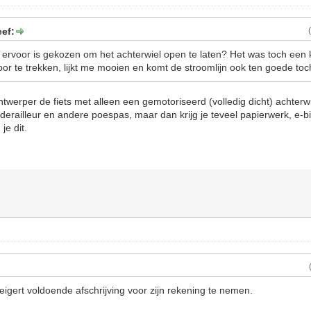
ef:
rvoor is gekozen om het achterwiel open te laten? Het was toch een 
or te trekken, lijkt me mooien en komt de stroomlijn ook ten goede to
twerper de fiets met alleen een gemotoriseerd (volledig dicht) achter
/derailleur en andere poespas, maar dan krijg je teveel papierwerk, e-b
je dit.
eigert voldoende afschrijving voor zijn rekening te nemen.