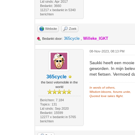
Lid sinds: Apr 2017
Bedankt: 3660
11217 x bedankt in 5340
berichten
Website
Zoek
365cycle
,
Willeke_IGKT
Bedankt door:
08-Nov-2023, 08:13 PM
Saukki heeft een mooie 
geworden. In mijn belev
met fietsen. Vermoed da
365cycle
the best velomobile in the
world
In words of others,
Wisdom blooms, forums unite,
Quoted love takes flight.
Berichten: 7.184
Topics: 131
Lid sinds: Sep 2020
Bedankt: 15599
12277 x bedankt in 5765
berichten