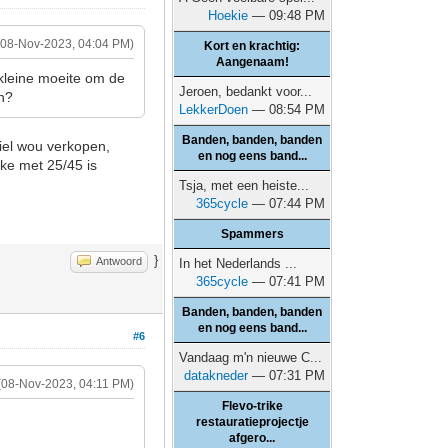
Hoekie
— 09:48 PM
(08-Nov-2023, 04:04 PM)
Kort en krachtig:
Aangenaam!
kleine moeite om de
Jeroen, bedankt voor...
ch?
LekkerDoen
— 08:54 PM
Banden, banden, banden
wiel wou verkopen,
en nog eens band...
ike met 25/45 is
Tsja, met een heiste...
365cycle
— 07:44 PM
Spammers
}
Antwoord
In het Nederlands ...
365cycle
— 07:41 PM
Banden, banden, banden
en nog eens band...
#6
Vandaag m'n nieuwe C...
datakneder
— 07:31 PM
(08-Nov-2023, 04:11 PM)
Flevo-trike
restauratieprojectje
afgero...