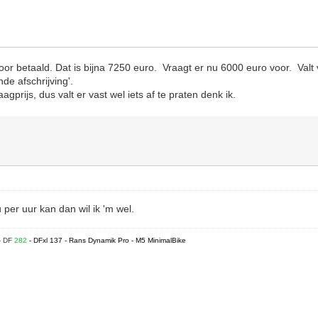
oor betaald. Dat is bijna 7250 euro. Vraagt er nu 6000 euro voor. Valt 
de afschrijving'.
agprijs, dus valt er vast wel iets af te praten denk ik.
 per uur kan dan wil ik 'm wel.
- DF
282
- DFxl 137 - Rans Dynamik Pro - M5 MinimalBike