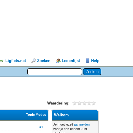
Ligfiets.net
Zoeken
Ledenlijst
Help
Waardering:
Topic Modes
Welkom
Je moet jezelf
aanmelden
#1
voor je een bericht kunt