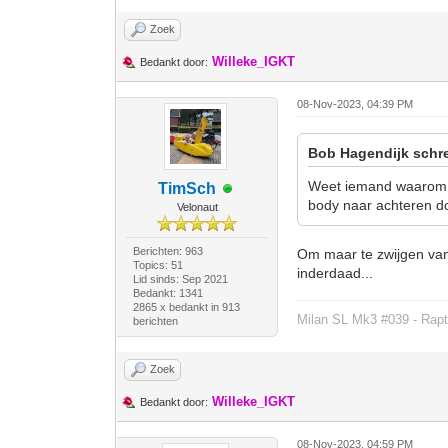
Zoek
Willeke_IGKT
Bedankt door:
08-Nov-2023, 04:39 PM
Bob Hagendijk schre
Weet iemand waarom e
TimSch
body naar achteren do
Velonaut
Berichten: 963
Om maar te zwijgen van
Topics: 51
inderdaad...
Lid sinds: Sep 2021
Bedankt: 1341
2865 x bedankt in 913
Milan SL Mk3 #039 - Rapt
berichten
Zoek
Willeke_IGKT
Bedankt door:
08-Nov-2023, 04:59 PM