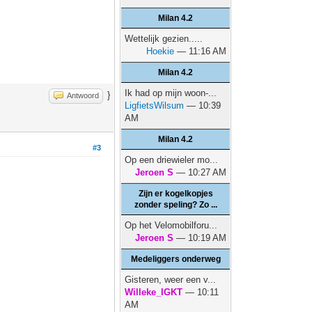
Milan 4.2
Wettelijk gezien.....
Hoekie
— 11:16 AM
Milan 4.2
Ik had op mijn woon-...
}
Antwoord
LigfietsWilsum
— 10:39
AM
Milan 4.2
#3
Op een driewieler mo...
Jeroen S
— 10:27 AM
Zijn er kogelkopjes
zonder speling? Zo ...
Op het Velomobilforu...
Jeroen S
— 10:19 AM
Medeliggers onderweg
Gisteren, weer een v...
Willeke_IGKT
— 10:11
AM