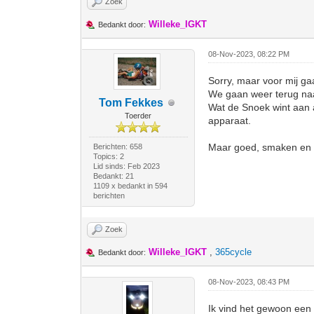
Zoek
Willeke_IGKT
Bedankt door:
08-Nov-2023, 08:22 PM
Sorry, maar voor mij gaa
We gaan weer terug naar
Tom Fekkes
Wat de Snoek wint aan a
Toerder
apparaat.
Maar goed, smaken en in
Berichten: 658
Topics: 2
Lid sinds: Feb 2023
Bedankt: 21
1109 x bedankt in 594
berichten
Zoek
Willeke_IGKT
,
365cycle
Bedankt door:
08-Nov-2023, 08:43 PM
Ik vind het gewoon ee