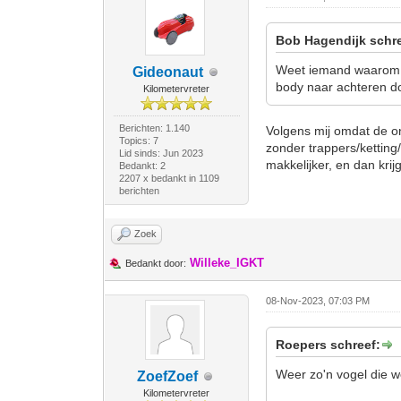
Bob Hagendijk schre
Weet iemand waarom e
Gideonaut
body naar achteren do
Kilometervreter
Berichten: 1.140
Volgens mij omdat de on
Topics: 7
zonder trappers/ketting
Lid sinds: Jun 2023
makkelijker, en dan krijg 
Bedankt: 2
2207 x bedankt in 1109
berichten
Zoek
Willeke_IGKT
Bedankt door:
08-Nov-2023, 07:03 PM
Roepers schreef:
Weer zo'n vogel die w
ZoefZoef
Kilometervreter