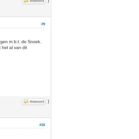
}
Antwoord
#9
ingen m.b.t. de Snoek.
het al van dit
}
Antwoord
#10