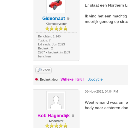
Er staat een Northern L
Ik vind het een machtig
Gideonaut
moeilijk genoeg op straa
Kilometervreter
Berichten: 1.140
Topics: 7
Lid sinds: Jun 2023
Bedankt: 2
2207 x bedankt in 1109
berichten
Zoek
Willeke_IGKT
,
365cycle
Bedankt door:
08-Nov-2023, 04:04 PM
Weet iemand waarom erv
body naar achteren door
Bob Hagendijk
Moderator