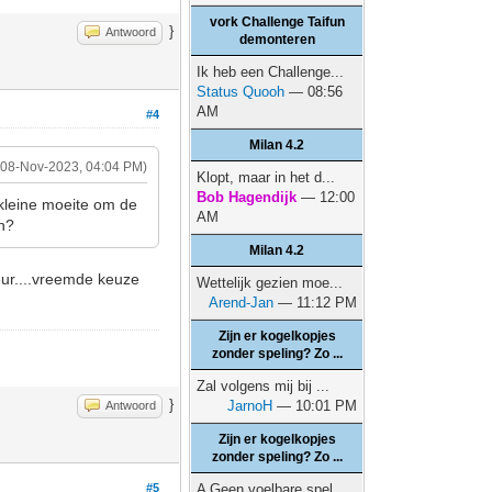
vork Challenge Taifun
}
Antwoord
demonteren
Ik heb een Challenge...
Status Quooh
— 08:56
AM
#4
Milan 4.2
(08-Nov-2023, 04:04 PM)
Klopt, maar in het d...
Bob Hagendijk
— 12:00
kleine moeite om de
AM
ch?
Milan 4.2
eur....vreemde keuze
Wettelijk gezien moe...
Arend-Jan
— 11:12 PM
Zijn er kogelkopjes
zonder speling? Zo ...
Zal volgens mij bij ...
}
JarnoH
— 10:01 PM
Antwoord
Zijn er kogelkopjes
zonder speling? Zo ...
#5
A Geen voelbare spel...