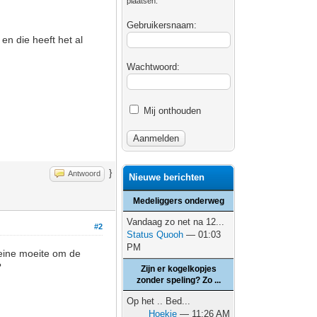
plaatsen.
Gebruikersnaam:
en die heeft het al
Wachtwoord:
Mij onthouden
}
Antwoord
Nieuwe berichten
Medeliggers onderweg
Vandaag zo net na 12...
#2
Status Quooh
— 01:03
PM
eine moeite om de
?
Zijn er kogelkopjes
zonder speling? Zo ...
Op het .. Bed...
Hoekie
— 11:26 AM