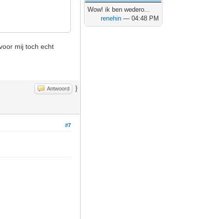
Wow! ik ben wedero...
renehin
— 04:48 PM
voor mij toch echt
}
Antwoord
#7