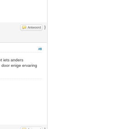
}
Antwoord
#8
t iets anders
d door enige ervaring