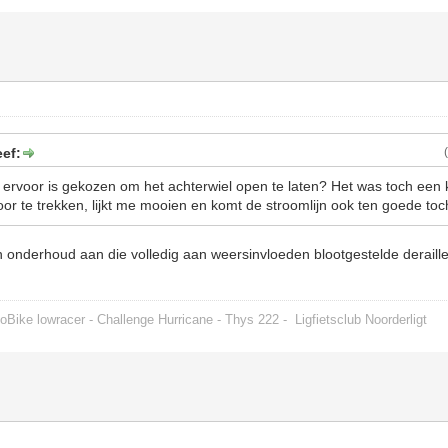
ef:
rvoor is gekozen om het achterwiel open te laten? Het was toch een 
or te trekken, lijkt me mooien en komt de stroomlijn ook ten goede to
 onderhoud aan die volledig aan weersinvloeden blootgestelde deraill
oBike lowracer - Challenge Hurricane - Thys 222 -
Ligfietsclub Noorderligt