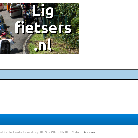
ericht is het laatst bewerkt op 08-Nov-2023, 05:01 PM door
Gideonaut
.)