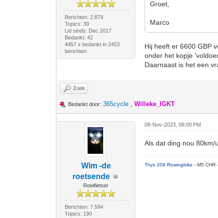
Groet,
Berichten: 2.879
Marco
Topics: 30
Lid sinds: Dec 2017
Bedankt: 42
4457 x bedankt in 2453
Hij heeft er 6600 GBP v
berichten
onder het kopje 'voldoen
Daarnaast is het een vra
Zoek
365cycle
,
Willeke_IGKT
Bedankt door:
08-Nov-2023, 08:00 PM
Als dat ding nou 80km/u
Wim -de
Thys 209 Rowingbike
- M5 CHR 
roetsende
Roeifietser
Berichten: 7.594
Topics: 190