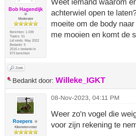
Weet iemand waarom erv
Bob Hagendijk
achterwiel open te laten
Moderator
moeite om de body naar a
Berichten: 1.039
me mooien en komt de st
Topics: 51
Lid sinds: May 2022
Bedankt: 9
2516 x bedankt in
973 berichten
Zoek
Willeke_IGKT
Bedankt door:
08-Nov-2023, 04:11 PM
Weer zo'n vogel die weig
Roepers
voor zijn rekening te ne
Kilometervreter