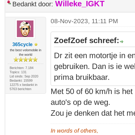
Willeke_IGKT
Bedankt door:
08-Nov-2023, 11:11 PM
ZoefZoef schreef:
365cycle
the best velomobile in
Dr zit een motortje in 
the world
gebruiken. Dan is ie we
Berichten: 7.184
Topics: 131
prima bruikbaar.
Lid sinds: Sep 2020
Bedankt: 15599
12275 x bedankt in
Met 50 of 60 km/h is het 
5763 berichten
auto's op de weg.
Zou je denken dat het me
In words of others,