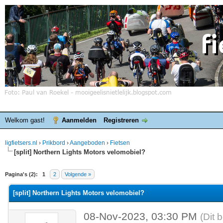
Welkom gast!
Aanmelden
Registreren
ligfietsers.nl
›
Prikbord
›
Aangeboden
›
Fietsen
[split] Northern Lights Motors velomobiel?
elde waardering is 0
Pagina's (2):
1
2
Volgende »
[split] Northern Lights Motors velomobiel?
08-Nov-2023, 03:30 PM
(Dit 