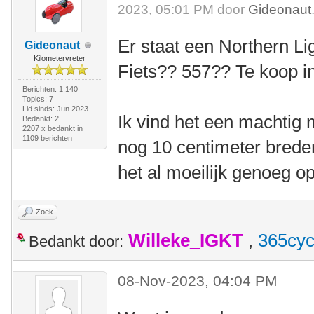
2023, 05:01 PM door
Gideonaut
Er staat een Northern L
Gideonaut
Kilometervreter
Fiets?? 557?? Te koop i
Berichten: 1.140
Topics: 7
Lid sinds: Jun 2023
Ik vind het een machtig 
Bedankt: 2
2207 x bedankt in
1109 berichten
nog 10 centimeter breder
het al moeilijk genoeg op
Zoek
Willeke_IGKT
,
365cyc
Bedankt door:
08-Nov-2023, 04:04 PM