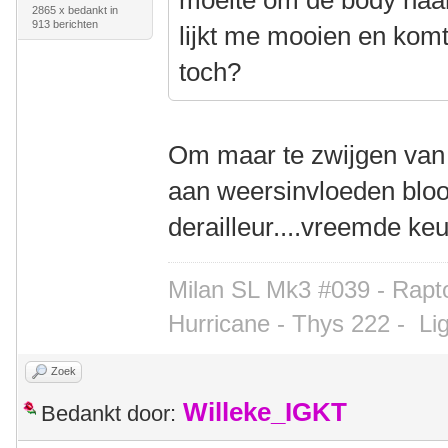
moeite om de body naar
2865 x bedankt in
913 berichten
lijkt me mooien en komt
toch?
Om maar te zwijgen van 
aan weersinvloeden bloo
derailleur....vreemde ke
Milan SL Mk3 #039 - Rapto
Hurricane - Thys 222 -
Li
Zoek
Willeke_IGKT
Bedankt door: