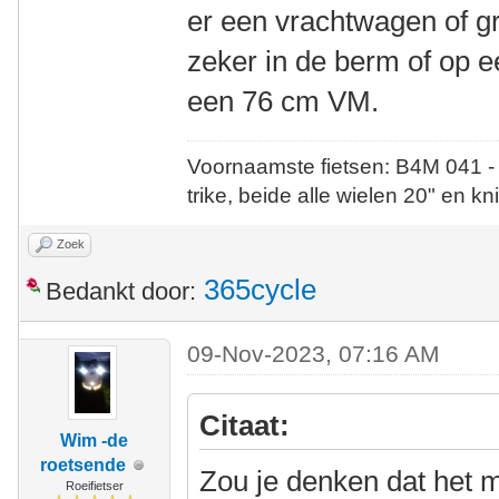
er een vrachtwagen of gr
zeker in de berm of op e
een 76 cm VM.
Voornaamste fietsen: B4M 041 -
trike, beide alle wielen 20" en kn
Zoek
365cycle
Bedankt door:
09-Nov-2023, 07:16 AM
Citaat:
Wim -de
roetsende
Zou je denken dat het m
Roeifietser