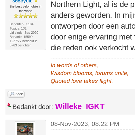
365cycle
Northern Light, al is de p
the best velomobile in
the world
anders geworden. In mijn
ontworpen door een auto
Berichten: 7.184
Topics: 131
Lid sinds: Sep 2020
door enige ervaring met 
Bedankt: 15599
12275 x bedankt in
die reden ook verkocht w
5763 berichten
In words of others,
Wisdom blooms, forums unite,
Quoted love takes flight.
Zoek
Willeke_IGKT
Bedankt door:
08-Nov-2023, 08:22 PM