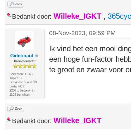
Zoek
Willeke_IGKT
,
365cyc
Bedankt door:
08-Nov-2023, 09:59 PM
Ik vind het een mooi ding
Gideonaut
een hoge fun-factor heb
Kilometervreter
te groot en zwaar voor on
Berichten: 1.140
Topics: 7
Lid sinds: Jun 2023
Bedankt: 2
2207 x bedankt in
1109 berichten
Zoek
Willeke_IGKT
Bedankt door: