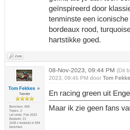
geïnspireerd door klass
tenminste een iconische 
bordeaux rood, turquoise
hartstikke goed.
Zoek
08-Nov-2023, 09:44 PM
(Dit 
2023, 09:45 PM door
Tom Fekk
Tom Fekkes
En racing green uit Eng
Toerder
Maar ik zie geen fans va
Berichten: 658
Topics: 2
Lid sinds: Feb 2023
Bedankt: 21
1109 x bedankt in 594
berichten