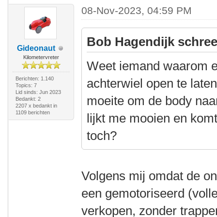
08-Nov-2023, 04:59 PM
Bob Hagendijk schree
Gideonaut
Kilometervreter
Weet iemand waarom er
Berichten: 1.140
achterwiel open te late
Topics: 7
Lid sinds: Jun 2023
moeite om de body naar
Bedankt: 2
2207 x bedankt in
1109 berichten
lijkt me mooien en komt
toch?
Volgens mij omdat de ont
een gemotoriseerd (volle
verkopen, zonder trapper