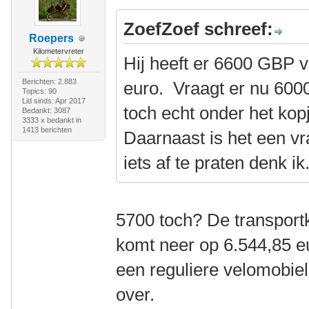
ZoefZoef schreef:
Roepers
Kilometervreter
Hij heeft er 6600 GBP v
Berichten: 2.883
euro. Vraagt er nu 6000
Topics: 90
Lid sinds: Apr 2017
toch echt onder het kopj
Bedankt: 3087
3333 x bedankt in
1413 berichten
Daarnaast is het een vra
iets af te praten denk ik
5700 toch? De transportk
komt neer op 6.544,85 e
een reguliere velomobiel
over.