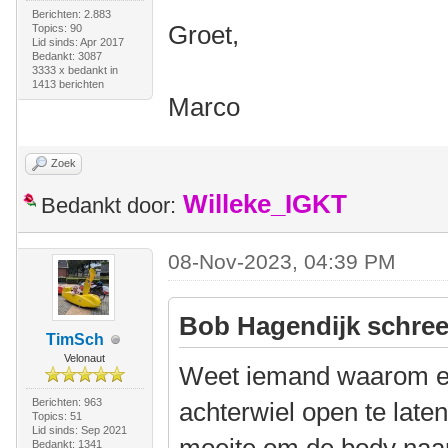
Berichten: 2.883
Groet,
Topics: 90
Lid sinds: Apr 2017
Bedankt: 3087
3333 x bedankt in
1413 berichten
Marco
Zoek
Willeke_IGKT
Bedankt door:
08-Nov-2023, 04:39 PM
Bob Hagendijk schree
TimSch
Velonaut
Weet iemand waarom er
Berichten: 963
achterwiel open te late
Topics: 51
Lid sinds: Sep 2021
Bedankt: 1341