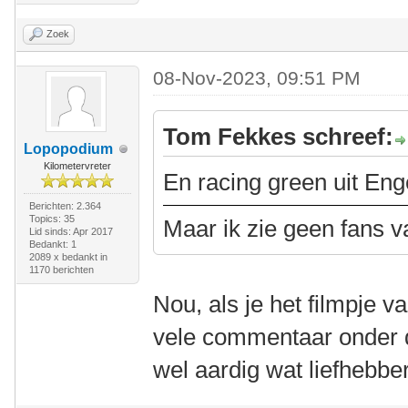
Zoek
08-Nov-2023, 09:51 PM
Tom Fekkes schreef:
Lopopodium
Kilometervreter
En racing green uit En
Berichten: 2.364
Topics: 35
Maar ik zie geen fans v
Lid sinds: Apr 2017
Bedankt: 1
2089 x bedankt in
1170 berichten
Nou, als je het filmpje 
vele commentaar onder die
wel aardig wat liefhebber