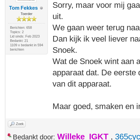
Sorry, maar voor mij gaat
Tom Fekkes
uit.
Toerder
We gaan weer terug naar 
Berichten: 658
Topics: 2
Dan kijk ik veel liever n
Lid sinds: Feb 2023
Bedankt: 21
1109 x bedankt in 594
Snoek.
berichten
Wat de Snoek wint aan a
apparaat dat. De eerste 
van dit apparaat.
Maar goed, smaken en inz
Zoek
Willeke_IGKT
,
365cyc
Bedankt door: