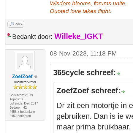
Wisdom blooms, forums unite,
Quoted love takes flight.
Zoek
Willeke_IGKT
Bedankt door:
08-Nov-2023, 11:18 PM
365cycle schreef:
ZoefZoef
Kilometervreter
ZoefZoef schreef:
Berichten: 2.879
Topics: 30
Dr zit een motortje in
Lid sinds: Dec 2017
Bedankt: 42
4456 x bedankt in
gebruiken. Dan is ie w
2452 berichten
maar prima bruikbaar.