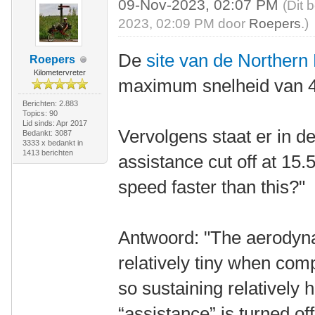
09-Nov-2023, 02:07 PM
(Dit 
2023, 02:09 PM door
Roepers
.)
De
site van de Northern 
Roepers
Kilometervreter
maximum snelheid van 4
Berichten: 2.883
Topics: 90
Lid sinds: Apr 2017
Vervolgens staat er in d
Bedankt: 3087
3333 x bedankt in
1413 berichten
assistance cut off at 15.
speed faster than this?"
Antwoord: "The aerodyna
relatively tiny when comp
so sustaining relatively
“assistance” is turned off