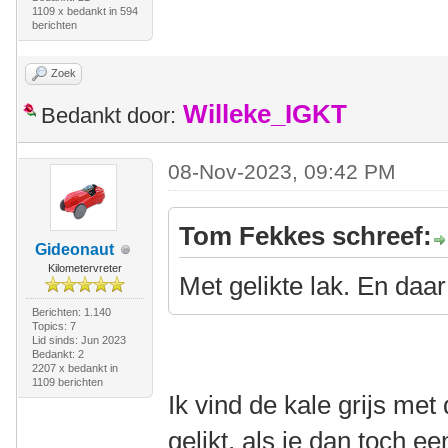
1109 x bedankt in 594
berichten
Zoek
Willeke_IGKT
Bedankt door:
08-Nov-2023, 09:42 PM
Tom Fekkes schreef:
Gideonaut
Kilometervreter
Met gelikte lak. En daa
Berichten: 1.140
Topics: 7
Lid sinds: Jun 2023
Bedankt: 2
2207 x bedankt in
1109 berichten
Ik vind de kale grijs met
gelikt, als je dan toch e