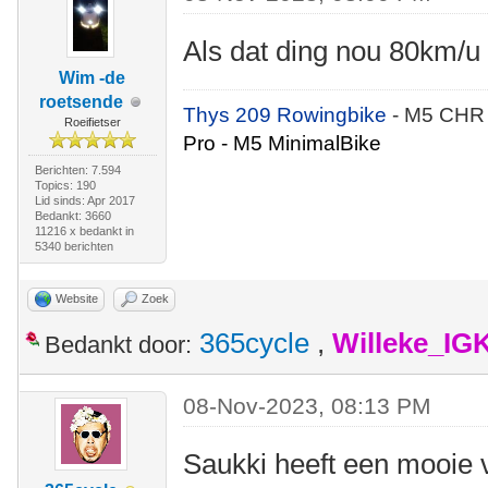
Als dat ding nou 80km/u 
Wim -de
roetsende
Thys 209 Rowingbike
- M5 CHR
Roeifietser
Pro - M5 MinimalBike
Berichten: 7.594
Topics: 190
Lid sinds: Apr 2017
Bedankt: 3660
11216 x bedankt in
5340 berichten
Website
Zoek
365cycle
,
Willeke_IG
Bedankt door:
08-Nov-2023, 08:13 PM
Saukki heeft een mooie 