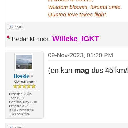
Wisdom blooms, forums unite,
Quoted love takes flight.
Zoek
Willeke_IGKT
Bedankt door:
09-Nov-2023, 01:20 PM
(en
kan
mag
dus 45 km/
Hoekie
Kilometervreter
Berichten: 2.405
Topics: 138
Lid sinds: May 2018
Bedankt: 8785
3990 x bedankt in
1849 berichten
Zoek