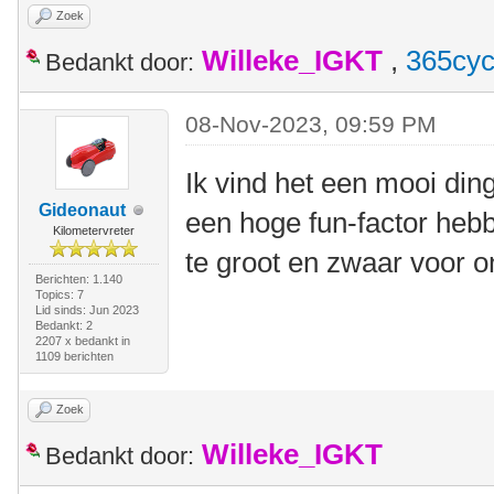
Zoek
Willeke_IGKT
,
365cyc
Bedankt door:
08-Nov-2023, 09:59 PM
Ik vind het een mooi ding
Gideonaut
een hoge fun-factor heb
Kilometervreter
te groot en zwaar voor on
Berichten: 1.140
Topics: 7
Lid sinds: Jun 2023
Bedankt: 2
2207 x bedankt in
1109 berichten
Zoek
Willeke_IGKT
Bedankt door: