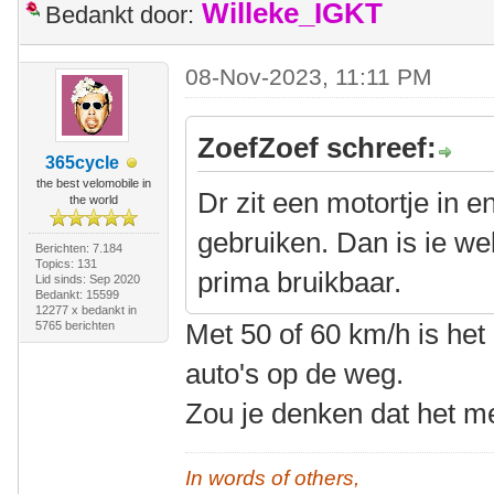
Willeke_IGKT
Bedankt door:
08-Nov-2023, 11:11 PM
ZoefZoef schreef:
365cycle
the best velomobile in
Dr zit een motortje in 
the world
gebruiken. Dan is ie we
Berichten: 7.184
Topics: 131
prima bruikbaar.
Lid sinds: Sep 2020
Bedankt: 15599
12277 x bedankt in
Met 50 of 60 km/h is het 
5765 berichten
auto's op de weg.
Zou je denken dat het me
In words of others,