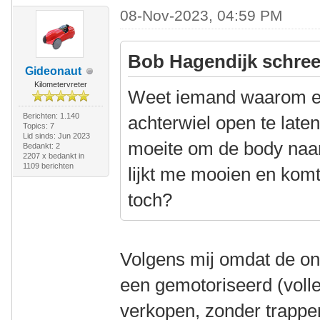
08-Nov-2023, 04:59 PM
Bob Hagendijk schree
Gideonaut
Kilometervreter
Weet iemand waarom er
Berichten: 1.140
achterwiel open te late
Topics: 7
Lid sinds: Jun 2023
moeite om de body naar
Bedankt: 2
2207 x bedankt in
1109 berichten
lijkt me mooien en komt
toch?
Volgens mij omdat de ont
een gemotoriseerd (volle
verkopen, zonder trapper