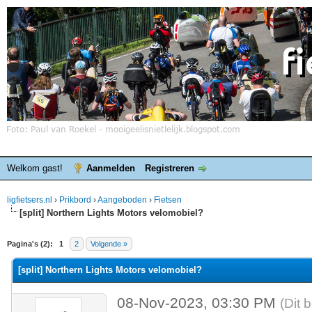
Welkom gast!
Aanmelden
Registreren
ligfietsers.nl
›
Prikbord
›
Aangeboden
›
Fietsen
[split] Northern Lights Motors velomobiel?
elde waardering is 0
Pagina's (2):
1
2
Volgende »
[split] Northern Lights Motors velomobiel?
08-Nov-2023, 03:30 PM
(Dit 