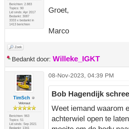
Berichten: 2.883
Groet,
Topics: 90
Lid sinds: Apr 2017
Bedankt: 3087
3333 x bedankt in
1413 berichten
Marco
Zoek
Willeke_IGKT
Bedankt door:
08-Nov-2023, 04:39 PM
Bob Hagendijk schree
TimSch
Velonaut
Weet iemand waarom er
Berichten: 963
achterwiel open te late
Topics: 51
Lid sinds: Sep 2021
Bedankt: 1341