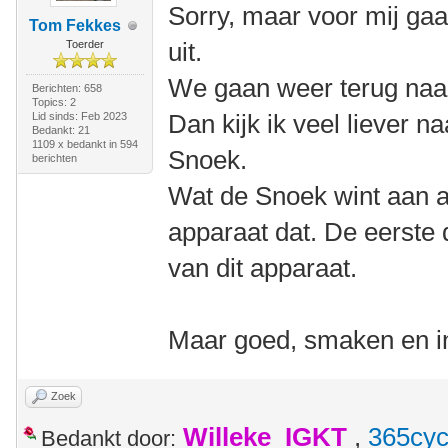
Sorry, maar voor mij gaat
Tom Fekkes
uit.
Toerder
We gaan weer terug naar 
Berichten: 658
Topics: 2
Dan kijk ik veel liever n
Lid sinds: Feb 2023
Bedankt: 21
1109 x bedankt in 594
Snoek.
berichten
Wat de Snoek wint aan a
apparaat dat. De eerste 
van dit apparaat.
Maar goed, smaken en inz
Zoek
Willeke_IGKT
,
365cyc
Bedankt door: