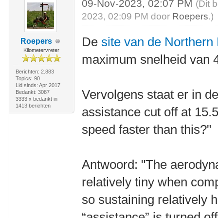
09-Nov-2023, 02:07 PM
(Dit 
2023, 02:09 PM door
Roepers
.)
De
site van de Northern 
Roepers
Kilometervreter
maximum snelheid van 4
Berichten: 2.883
Topics: 90
Lid sinds: Apr 2017
Vervolgens staat er in d
Bedankt: 3087
3333 x bedankt in
1413 berichten
assistance cut off at 15.
speed faster than this?"
Antwoord: "The aerodyna
relatively tiny when comp
so sustaining relatively
“assistance” is turned off