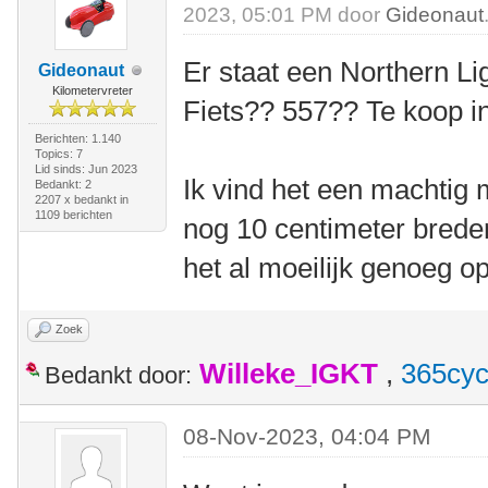
2023, 05:01 PM door
Gideonaut
Er staat een Northern L
Gideonaut
Kilometervreter
Fiets?? 557?? Te koop i
Berichten: 1.140
Topics: 7
Lid sinds: Jun 2023
Ik vind het een machtig 
Bedankt: 2
2207 x bedankt in
1109 berichten
nog 10 centimeter breder
het al moeilijk genoeg op
Zoek
Willeke_IGKT
,
365cyc
Bedankt door:
08-Nov-2023, 04:04 PM