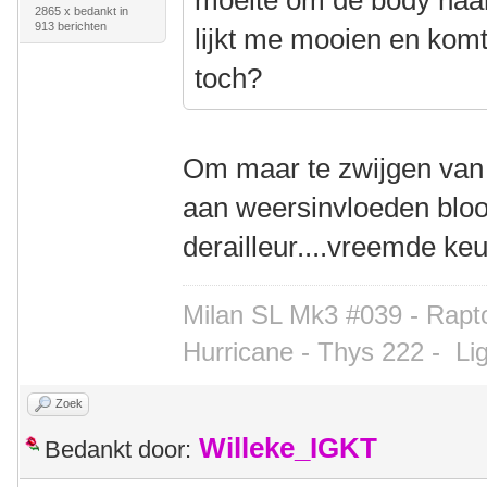
moeite om de body naar
2865 x bedankt in
913 berichten
lijkt me mooien en komt
toch?
Om maar te zwijgen van 
aan weersinvloeden bloo
derailleur....vreemde ke
Milan SL Mk3 #039 - Rapto
Hurricane - Thys 222 -
Li
Zoek
Willeke_IGKT
Bedankt door: