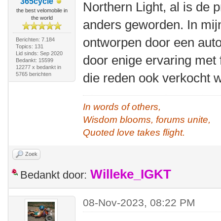
365cycle
Northern Light, al is de p
the best velomobile in
the world
anders geworden. In mijn
ontworpen door een auto
Berichten: 7.184
Topics: 131
Lid sinds: Sep 2020
door enige ervaring met 
Bedankt: 15599
12277 x bedankt in
die reden ook verkocht w
5765 berichten
In words of others,
Wisdom blooms, forums unite,
Quoted love takes flight.
Zoek
Willeke_IGKT
Bedankt door:
08-Nov-2023, 08:22 PM