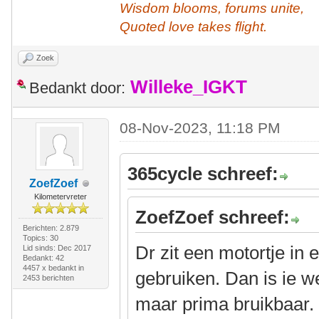
Wisdom blooms, forums unite,
Quoted love takes flight.
Zoek
Willeke_IGKT
Bedankt door:
08-Nov-2023, 11:18 PM
365cycle schreef:
ZoefZoef
Kilometervreter
ZoefZoef schreef:
Berichten: 2.879
Topics: 30
Dr zit een motortje in
Lid sinds: Dec 2017
Bedankt: 42
4457 x bedankt in
gebruiken. Dan is ie w
2453 berichten
maar prima bruikbaar.