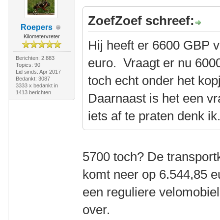
ZoefZoef schreef:
Roepers
Kilometervreter
Hij heeft er 6600 GBP v
Berichten: 2.883
euro. Vraagt er nu 6000
Topics: 90
Lid sinds: Apr 2017
toch echt onder het kopj
Bedankt: 3087
3333 x bedankt in
1413 berichten
Daarnaast is het een vra
iets af te praten denk ik
5700 toch? De transportk
komt neer op 6.544,85 e
een reguliere velomobiel
over.