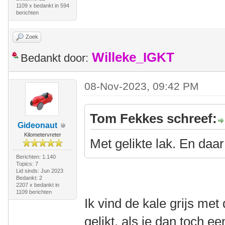
1109 x bedankt in 594
berichten
Zoek
Willeke_IGKT
Bedankt door:
08-Nov-2023, 09:42 PM
Tom Fekkes schreef:
Gideonaut
Kilometervreter
Met gelikte lak. En daa
Berichten: 1.140
Topics: 7
Lid sinds: Jun 2023
Bedankt: 2
2207 x bedankt in
1109 berichten
Ik vind de kale grijs met
gelikt, als je dan toch e