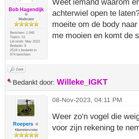
Weet iemand waarom erv
Bob Hagendijk
achterwiel open te laten
Moderator
moeite om de body naar a
Berichten: 1.040
me mooien en komt de st
Topics: 51
Lid sinds: May 2022
Bedankt: 9
2518 x bedankt in
974 berichten
Zoek
Willeke_IGKT
Bedankt door:
08-Nov-2023, 04:11 PM
Weer zo'n vogel die weig
Roepers
voor zijn rekening te ne
Kilometervreter