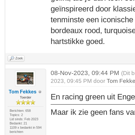
geïnspireerd door klass
tenminste een iconische 
bordeaux rood, turquoise
hartstikke goed.
Zoek
08-Nov-2023, 09:44 PM
(Dit 
2023, 09:45 PM door
Tom Fekk
Tom Fekkes
En racing green uit Eng
Toerder
Maar ik zie geen fans va
Berichten: 658
Topics: 2
Lid sinds: Feb 2023
Bedankt: 21
1109 x bedankt in 594
berichten