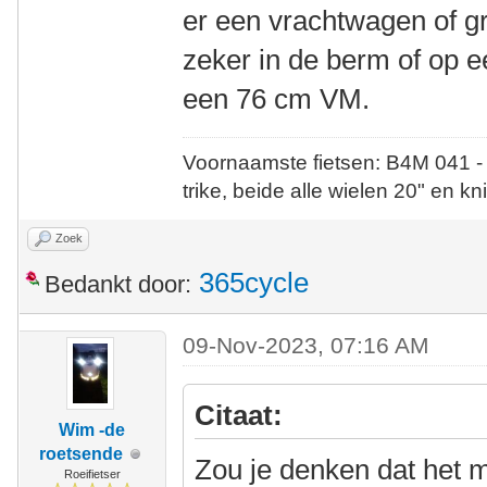
er een vrachtwagen of gr
zeker in de berm of op e
een 76 cm VM.
Voornaamste fietsen: B4M 041 -
trike, beide alle wielen 20" en kn
Zoek
365cycle
Bedankt door:
09-Nov-2023, 07:16 AM
Citaat:
Wim -de
roetsende
Zou je denken dat het m
Roeifietser