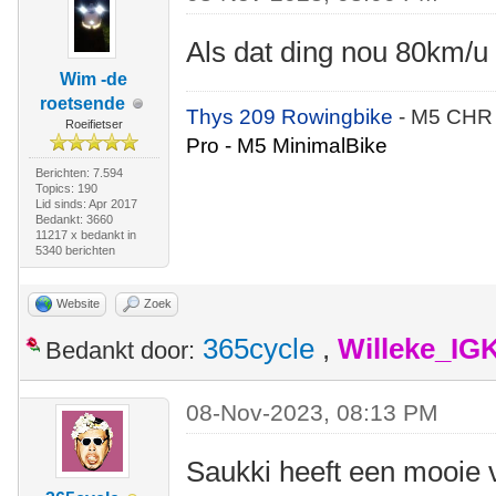
Als dat ding nou 80km/u 
Wim -de
roetsende
Thys 209 Rowingbike
- M5 CHR
Roeifietser
Pro - M5 MinimalBike
Berichten: 7.594
Topics: 190
Lid sinds: Apr 2017
Bedankt: 3660
11217 x bedankt in
5340 berichten
Website
Zoek
365cycle
,
Willeke_IG
Bedankt door:
08-Nov-2023, 08:13 PM
Saukki heeft een mooie 