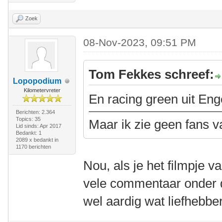
Zoek
08-Nov-2023, 09:51 PM
Tom Fekkes schreef:
Lopopodium
Kilometervreter
En racing green uit En
Berichten: 2.364
Topics: 35
Maar ik zie geen fans v
Lid sinds: Apr 2017
Bedankt: 1
2089 x bedankt in
1170 berichten
Nou, als je het filmpje 
vele commentaar onder die
wel aardig wat liefhebber