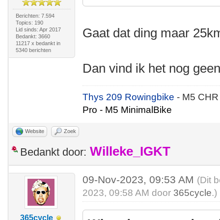
Berichten: 7.594
Topics: 190
Gaat dat ding maar 25
Lid sinds: Apr 2017
Bedankt: 3660
11217 x bedankt in
5340 berichten
Dan vind ik het nog gee
Thys 209 Rowingbike
- M5 CHR
Pro - M5 MinimalBike
Website
Zoek
Willeke_IGKT
Bedankt door:
09-Nov-2023, 09:53 AM
(Dit 
2023, 09:58 AM door
365cycle
.)
365cycle