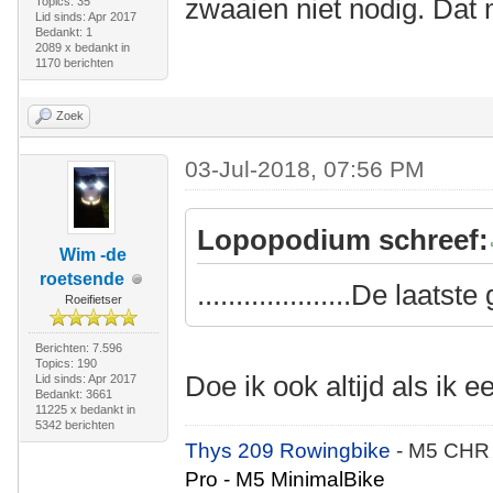
zwaaien niet nodig. Dat 
Topics: 35
Lid sinds: Apr 2017
Bedankt: 1
2089 x bedankt in
1170 berichten
Zoek
03-Jul-2018, 07:56 PM
Lopopodium schreef:
Wim -de
roetsende
....................De laat
Roeifietser
Berichten: 7.596
Topics: 190
Doe ik ook altijd als ik 
Lid sinds: Apr 2017
Bedankt: 3661
11225 x bedankt in
5342 berichten
Thys 209 Rowingbike
- M5 CHR
Pro - M5 MinimalBike