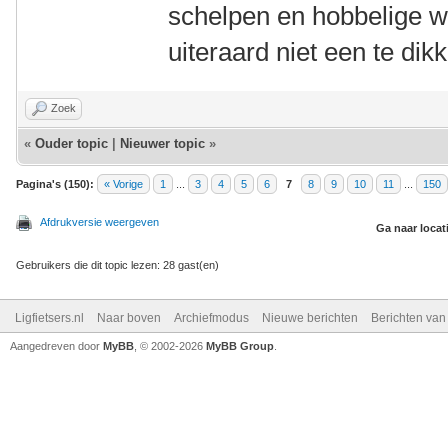
schelpen en hobbelige w
uiteraard niet een te dikk
Zoek
«
Ouder topic
|
Nieuwer topic
»
Pagina's (150):
« Vorige
1
...
3
4
5
6
7
8
9
10
11
...
150
Afdrukversie weergeven
Ga naar locat
Gebruikers die dit topic lezen: 28 gast(en)
Ligfietsers.nl
Naar boven
Archiefmodus
Nieuwe berichten
Berichten va
Aangedreven door
MyBB
, © 2002-2026
MyBB Group
.