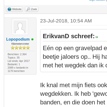
Website
Zoek
23-Jul-2018, 10:54 AM
ErikvanD schreef:
Lopopodium
Kilometervreter
Eén op een gravelpad e
Berichten: 2.364
beetje jaloers op.. Hij 
Topics: 35
Lid sinds: Apr 2017
met het wegdek dan ik 
Bedankt: 1
2089 x bedankt in
1170 berichten
Ik knal met mijn fiets oo
wegdekken. Ik heb 'gew
banden, en die doen het 