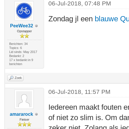
06-Jul-2018, 07:48 PM
Zondag jl een
blauwe Qu
PeeWee32
Opstapper
Berichten: 34
Topics: 6
Lid sinds: May 2017
Bedankt: 2
17 x bedankt in 9
berichten
Zoek
06-Jul-2018, 11:57 PM
Iedereen maakt fouten e
amararock
of niet zo slim is. Om d
Fietser
zeker niet. Zolang als i