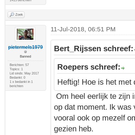
1413 berichten
Zoek
11-Jul-2018, 06:51 PM
Bert_Rijssen schreef:
pietermels1979
Banned
Roepers schreef:
Berichten: 57
Topics: 1
Lid sinds: May 2017
Bedankt: 0
Heftig! Hoe is het met
1 x bedankt in 1
berichten
Om heel eerlijk te zijn 
op dat moment. Ik was 
vooral ook op mezelf om
gezien heb.