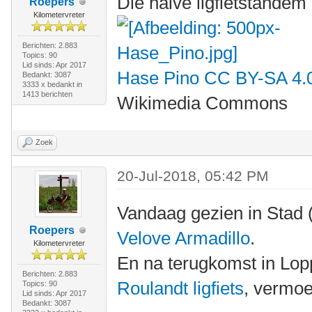
Die halve ligfietstandem
Roepers
Kilometervreter
Berichten: 2.883
Topics: 90
Lid sinds: Apr 2017
Hase Pino
CC BY-SA 4.
Bedankt: 3087
3333 x bedankt in
1413 berichten
Wikimedia Commons
Zoek
20-Jul-2018, 05:42 PM
Vandaag gezien in Stad 
Roepers
Velove Armadillo
.
Kilometervreter
En na terugkomst in Lo
Berichten: 2.883
Roulandt ligfiets
, vermoe
Topics: 90
Lid sinds: Apr 2017
Bedankt: 3087