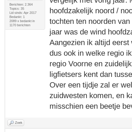
vergelijk met vorig jaar.
Berichten: 2.364
hoofdzakelijk noord / no
Topics: 35
Lid sinds: Apr 2017
Bedankt: 1
tochten ten noorden va
2089 x bedankt in
1170 berichten
jaar was de wind hoofdza
Aangezien ik altijd eerst
dus ook in welke regio 
regio Voorne en zuidelij
ligfietsers kent dan tu
Over een tijdje zal er we
zuidwesten komen, en ka
misschien een beetje bev
Zoek