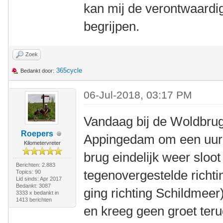
kan mij de verontwaardi
begrijpen.
Zoek
365cycle
Bedankt door:
06-Jul-2018, 03:17 PM
Vandaag bij de Woldbrug
Roepers
Appingedam om een uur o
Kilometervreter
brug eindelijk weer sloot 
Berichten: 2.883
tegenovergestelde richti
Topics: 90
Lid sinds: Apr 2017
Bedankt: 3087
ging richting Schildmeer) 
3333 x bedankt in
1413 berichten
en kreeg geen groet terug.