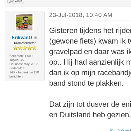
Zoek
23-Jul-2018, 10:40 AM
Gisteren tijdens het rijd
ErikvanD
(gewone fiets) kwam ik t
Kilometervreter
gravelpad en daar was ik
Berichten: 1.500
op.. Hij had aanzienlijk
Topics: 45
Lid sinds: May 2017
Bedankt: 16
dan ik op mijn racebandje
140 x bedankt in 120
berichten
band stond te plakken.
Dat zijn tot dusver de eni
en Duitsland heb gezien.
Mijn fietsen