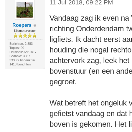
11-Jul-2018, 09:22 PM
Vandaag zag ik even n
Roepers
richting Onderdendam tw
Kilometervreter
ligfiets. Ik dacht eerst
Berichten: 2.883
houding die nogal rechto
Topics: 90
Lid sinds: Apr 2017
Bedankt: 3087
achtervork zag, leek het 
3333 x bedankt in
1413 berichten
bovenstuur (en een ande
gegroet.
Wat betreft het ongeluk v
gefietst vandaag en dat 
boven is gekomen. Het li