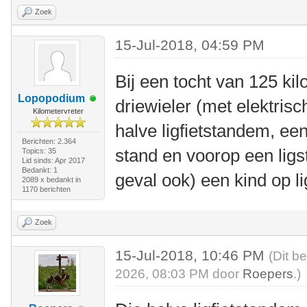
Zoek
15-Jul-2018, 04:59 PM
Bij een tocht van 125 ki
Lopopodium
driewieler (met elektris
Kilometervreter
halve ligfietstandem, ee
Berichten: 2.364
stand en voorop een ligst
Topics: 35
Lid sinds: Apr 2017
Bedankt: 1
geval ook) een kind op l
2089 x bedankt in
1170 berichten
Zoek
15-Jul-2018, 10:46 PM
(Dit b
2026, 08:03 PM door
Roepers
.)