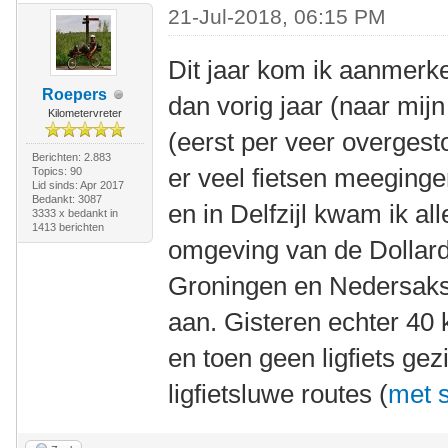
21-Jul-2018, 06:15 PM
Dit jaar kom ik aanmerkel
Roepers
dan vorig jaar (naar mij
Kilometervreter
(eerst per veer overges
Berichten: 2.883
er veel fietsen meeginge
Topics: 90
Lid sinds: Apr 2017
Bedankt: 3087
en in Delfzijl kwam ik a
3333 x bedankt in
1413 berichten
omgeving van de Dollard 
Groningen en Nedersakse
aan. Gisteren echter 40 
en toen geen ligfiets gez
ligfietsluwe routes (
met s