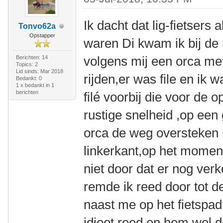
Ik dacht dat lig-fietsers 
Tonvo62a
Opstapper
waren Di kwam ik bij de 
volgens mij een orca met
Berichten: 14
Topics: 2
Lid sinds: Mar 2018
rijden,er was file en ik
Bedankt: 0
1 x bedankt in 1
berichten
filé voorbij die voor de
rustige snelheid ,op ee
orca de weg oversteken 
linkerkant,op het moment
niet door dat er nog ver
remde ik reed door tot de
naast me op het fietspad 
idioot reed en hem wel d