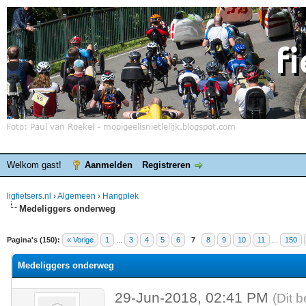
Welkom gast!
Aanmelden
Registreren
ligfietsers.nl
›
Algemeen
›
Hangplek
Medeliggers onderweg
elde waardering is 3.86
Pagina's (150):
« Vorige
1
...
3
4
5
6
7
8
9
10
11
...
150
Medeliggers onderweg
29-Jun-2018, 02:41 PM
(Dit 