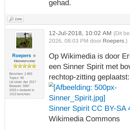
gehad.
Zoek
12-Jul-2018, 10:02 AM
(Dit b
2026, 08:03 PM door
Roepers
.)
Op Wikimedia is door Er
Roepers
Kilometervreter
een Sinner Spirit met b
Berichten: 2.883
rechtop-zitting geplaatst:
Topics: 90
Lid sinds: Apr 2017
Bedankt: 3087
3333 x bedankt in
1413 berichten
Sinner Spirit
CC BY-SA 
Wikimedia Commons