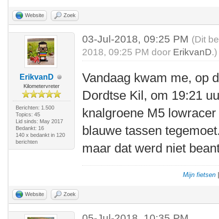
Website
Zoek
03-Jul-2018, 09:25 PM
(Dit b
2018, 09:25 PM door
ErikvanD
.)
Vandaag kwam me, op de
ErikvanD
Kilometervreter
Dordtse Kil, om 19:21 uu
Berichten: 1.500
knalgroene M5 lowracer 
Topics: 45
Lid sinds: May 2017
blauwe tassen tegemoet
Bedankt: 16
140 x bedankt in 120
berichten
maar dat werd niet bean
Mijn fietsen
Website
Zoek
05-Jul-2018, 10:35 PM