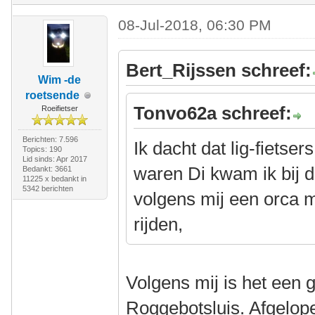
08-Jul-2018, 06:30 PM
Bert_Rijssen schreef:
Wim -de
roetsende
Tonvo62a schreef:
Roeifietser
Berichten: 7.596
Ik dacht dat lig-fietser
Topics: 190
Lid sinds: Apr 2017
waren Di kwam ik bij d
Bedankt: 3661
11225 x bedankt in
5342 berichten
volgens mij een orca m
rijden,
Volgens mij is het een g
Roggebotsluis. Afgelop