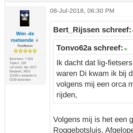
08-Jul-2018, 06:30 PM
Bert_Rijssen schreef:
Wim -de
roetsende
Tonvo62a schreef:
Roeifietser
Berichten: 7.593
Ik dacht dat lig-fietser
Topics: 190
Lid sinds: Apr 2017
waren Di kwam ik bij d
Bedankt: 3653
11209 x bedankt in
5339 berichten
volgens mij een orca m
rijden,
Volgens mij is het een g
Roggebotsluis. Afgelop