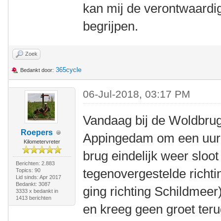
kan mij de verontwaardi
begrijpen.
Zoek
365cycle
Bedankt door:
06-Jul-2018, 03:17 PM
Vandaag bij de Woldbrug
Roepers
Appingedam om een uur o
Kilometervreter
brug eindelijk weer sloot 
Berichten: 2.883
tegenovergestelde richti
Topics: 90
Lid sinds: Apr 2017
Bedankt: 3087
ging richting Schildmeer) 
3333 x bedankt in
1413 berichten
en kreeg geen groet terug.