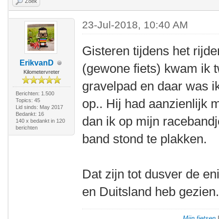
Zoek
23-Jul-2018, 10:40 AM
Gisteren tijdens het rijd
ErikvanD
(gewone fiets) kwam ik t
Kilometervreter
gravelpad en daar was ik
Berichten: 1.500
op.. Hij had aanzienlijk
Topics: 45
Lid sinds: May 2017
Bedankt: 16
dan ik op mijn racebandje
140 x bedankt in 120
berichten
band stond te plakken.
Dat zijn tot dusver de eni
en Duitsland heb gezien.
Mijn fietsen