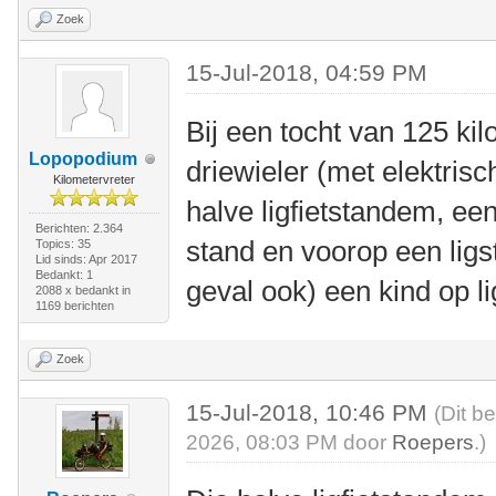
Zoek
15-Jul-2018, 04:59 PM
Bij een tocht van 125 ki
Lopopodium
driewieler (met elektris
Kilometervreter
halve ligfietstandem, ee
Berichten: 2.364
stand en voorop een ligst
Topics: 35
Lid sinds: Apr 2017
Bedankt: 1
geval ook) een kind op l
2088 x bedankt in
1169 berichten
Zoek
15-Jul-2018, 10:46 PM
(Dit b
2026, 08:03 PM door
Roepers
.)