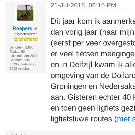
21-Jul-2018, 06:15 PM
Dit jaar kom ik aanmerkel
Roepers
dan vorig jaar (naar mij
Kilometervreter
(eerst per veer overges
Berichten: 2.883
er veel fietsen meeginge
Topics: 90
Lid sinds: Apr 2017
Bedankt: 3087
en in Delfzijl kwam ik a
3333 x bedankt in
1413 berichten
omgeving van de Dollard 
Groningen en Nedersakse
aan. Gisteren echter 40 
en toen geen ligfiets gez
ligfietsluwe routes (
met s