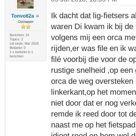
Ik dacht dat lig-fietsers 
Tonvo62a
Opstapper
waren Di kwam ik bij de 
volgens mij een orca met
Berichten: 14
Topics: 2
Lid sinds: Mar 2018
rijden,er was file en ik
Bedankt: 0
1 x bedankt in 1
berichten
filé voorbij die voor de
rustige snelheid ,op ee
orca de weg oversteken 
linkerkant,op het moment
niet door dat er nog ver
remde ik reed door tot de
naast me op het fietspad 
idioot reed en hem wel d