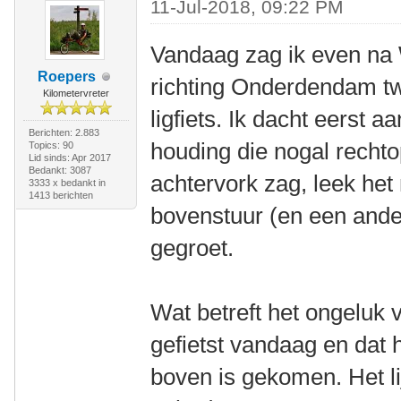
11-Jul-2018, 09:22 PM
Vandaag zag ik even n
Roepers
richting Onderdendam tw
Kilometervreter
ligfiets. Ik dacht eerst
Berichten: 2.883
houding die nogal rechto
Topics: 90
Lid sinds: Apr 2017
Bedankt: 3087
achtervork zag, leek het 
3333 x bedankt in
1413 berichten
bovenstuur (en een ande
gegroet.
Wat betreft het ongeluk v
gefietst vandaag en dat 
boven is gekomen. Het li