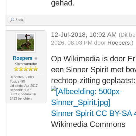
gehad.
Zoek
12-Jul-2018, 10:02 AM
(Dit b
2026, 08:03 PM door
Roepers
.)
Op Wikimedia is door Er
Roepers
Kilometervreter
een Sinner Spirit met b
Berichten: 2.883
rechtop-zitting geplaatst:
Topics: 90
Lid sinds: Apr 2017
Bedankt: 3087
3333 x bedankt in
1413 berichten
Sinner Spirit
CC BY-SA 
Wikimedia Commons