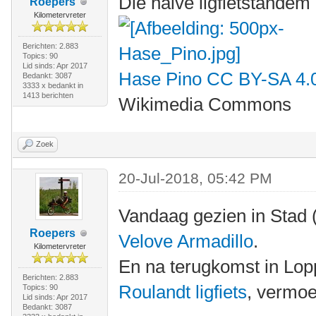
Die halve ligfietstandem
Roepers
Kilometervreter
Berichten: 2.883
Topics: 90
Lid sinds: Apr 2017
Hase Pino
CC BY-SA 4.
Bedankt: 3087
3333 x bedankt in
1413 berichten
Wikimedia Commons
Zoek
20-Jul-2018, 05:42 PM
Vandaag gezien in Stad 
Roepers
Velove Armadillo
.
Kilometervreter
En na terugkomst in Lo
Berichten: 2.883
Roulandt ligfiets
, vermoe
Topics: 90
Lid sinds: Apr 2017
Bedankt: 3087