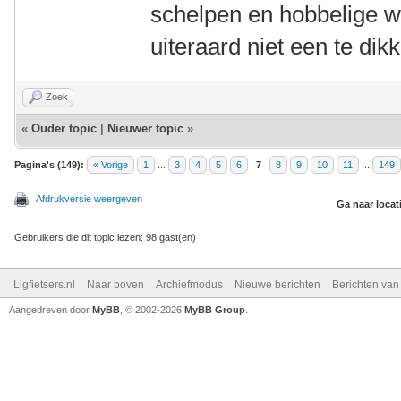
schelpen en hobbelige w
uiteraard niet een te dikk
Zoek
«
Ouder topic
|
Nieuwer topic
»
Pagina's (149):
« Vorige
1
...
3
4
5
6
7
8
9
10
11
...
149
Afdrukversie weergeven
Ga naar locat
Gebruikers die dit topic lezen: 98 gast(en)
Ligfietsers.nl
Naar boven
Archiefmodus
Nieuwe berichten
Berichten va
Aangedreven door
MyBB
, © 2002-2026
MyBB Group
.