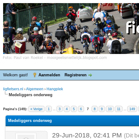
Welkom gast!
Aanmelden
Registreren
ligfietsers.nl
›
Algemeen
›
Hangplek
Medeliggers onderweg
elde waardering is 3.86
Pagina's (149):
« Vorige
1
...
3
4
5
6
7
8
9
10
11
...
149
Medeliggers onderweg
29-Jun-2018, 02:41 PM
(Dit 