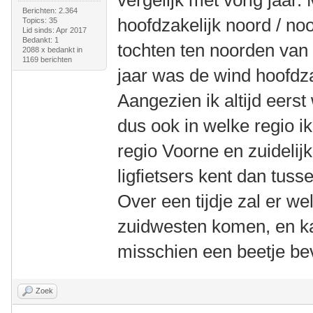
vergelijk met vorig jaar.
Berichten: 2.364
hoofdzakelijk noord / no
Topics: 35
Lid sinds: Apr 2017
Bedankt: 1
tochten ten noorden va
2088 x bedankt in
1169 berichten
jaar was de wind hoofdza
Aangezien ik altijd eerst
dus ook in welke regio 
regio Voorne en zuidelij
ligfietsers kent dan tu
Over een tijdje zal er we
zuidwesten komen, en ka
misschien een beetje bev
Zoek