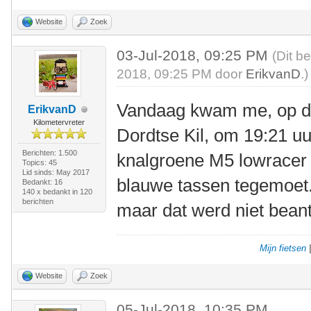
Website
Zoek
03-Jul-2018, 09:25 PM
(Dit b
2018, 09:25 PM door
ErikvanD
.)
Vandaag kwam me, op de
ErikvanD
Kilometervreter
Dordtse Kil, om 19:21 uu
Berichten: 1.500
knalgroene M5 lowracer 
Topics: 45
Lid sinds: May 2017
blauwe tassen tegemoet
Bedankt: 16
140 x bedankt in 120
berichten
maar dat werd niet bean
Mijn fietsen
Website
Zoek
05-Jul-2018, 10:35 PM