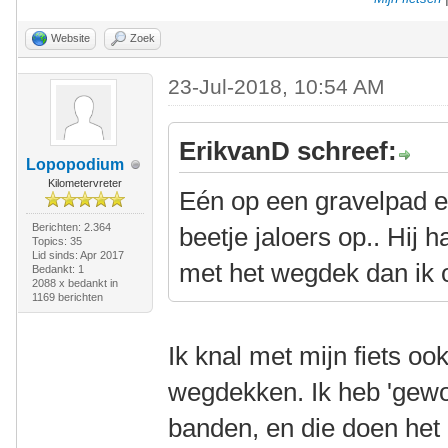
Website
Zoek
23-Jul-2018, 10:54 AM
ErikvanD schreef:
Lopopodium
Kilometervreter
Eén op een gravelpad e
Berichten: 2.364
beetje jaloers op.. Hij 
Topics: 35
Lid sinds: Apr 2017
met het wegdek dan ik 
Bedankt: 1
2088 x bedankt in
1169 berichten
Ik knal met mijn fiets oo
wegdekken. Ik heb 'gew
banden, en die doen het 