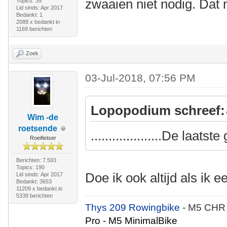
zwaaien niet nodig. Dat 
Topics: 35
Lid sinds: Apr 2017
Bedankt: 1
2088 x bedankt in
1169 berichten
Zoek
03-Jul-2018, 07:56 PM
Lopopodium schreef:
Wim -de
roetsende
....................De laat
Roeifietser
Berichten: 7.593
Topics: 190
Doe ik ook altijd als ik 
Lid sinds: Apr 2017
Bedankt: 3653
11209 x bedankt in
5339 berichten
Thys 209 Rowingbike
- M5 CHR
Pro - M5 MinimalBike