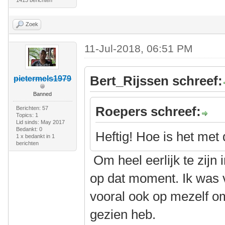
1413 berichten
Zoek
11-Jul-2018, 06:51 PM
Bert_Rijssen schreef:
pietermels1979
Banned
Roepers schreef:
Berichten: 57
Topics: 1
Lid sinds: May 2017
Bedankt: 0
Heftig! Hoe is het met
1 x bedankt in 1
berichten
Om heel eerlijk te zijn 
op dat moment. Ik was 
vooral ook op mezelf om
gezien heb.